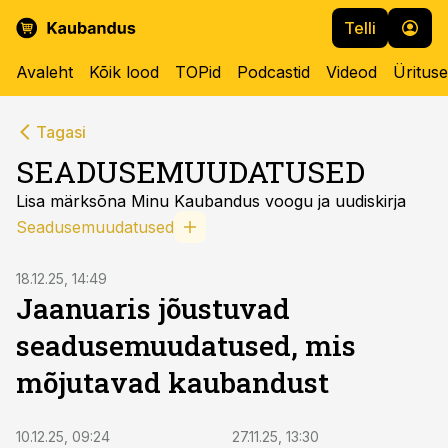
Telli
Avaleht
Kõik lood
TOPid
Podcastid
Videod
Üritus
Tagasi
SEADUSEMUUDATUSED
Lisa märksõna Minu Kaubandus voogu ja uudiskirja
Seadusemuudatused
18.12.25, 14:49
Jaanuaris jõustuvad
seadusemuudatused, mis
mõjutavad kaubandust
10.12.25, 09:24
27.11.25, 13:30