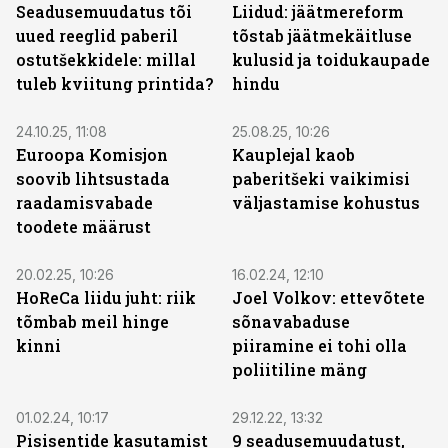
Seadusemuudatus tõi
Liidud: jäätmereform
uued reeglid paberil
tõstab jäätmekäitluse
ostutšekkidele: millal
kulusid ja toidukaupade
tuleb kviitung printida?
hindu
24.10.25, 11:08
25.08.25, 10:26
Euroopa Komisjon
Kauplejal kaob
soovib lihtsustada
paberitšeki vaikimisi
raadamisvabade
väljastamise kohustus
toodete määrust
20.02.25, 10:26
16.02.24, 12:10
HoReCa liidu juht: riik
Joel Volkov: ettevõtete
tõmbab meil hinge
sõnavabaduse
kinni
piiramine ei tohi olla
poliitiline mäng
01.02.24, 10:17
29.12.22, 13:32
Pisisentide kasutamist
9 seadusemuudatust,