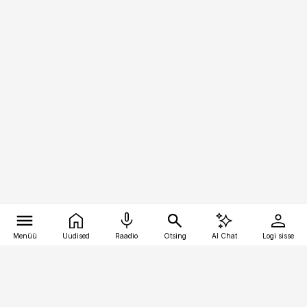
Menüü
Uudised
Raadio
Otsing
AI Chat
Logi sisse
Vana-Lõuna 39/1, 19094 Tallinn