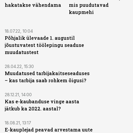
hakatakse vähendama
mis puudutavad
kaupmehi
18.07.22, 10:04
Põhjalik ülevaade 1. augustil
jõustuvatest töölepingu seaduse
muudatustest
28.04.22, 15:30
Muudatused tarbijakaitseseaduses
– kas tarbija saab rohkem õigusi?
28.12.21, 14:00
Kas e-kaubanduse vinge aasta
jätkub ka 2022. aastal?
18.08.21, 13:17
E-kauplejad peavad arvestama uute