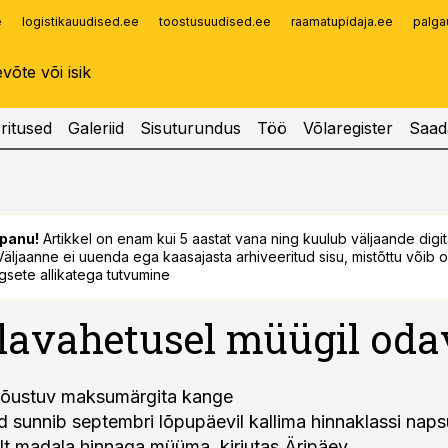
e
logistikauudised.ee
toostusuudised.ee
raamatupidaja.ee
palga
Infopank
Radar
ritused
Galeriid
Sisuturundus
Töö
Võlaregister
Saad
panu!
Artikkel on enam kui 5 aastat vana ning kuulub väljaande digi
. Väljaanne ei uuenda ega kaasajasta arhiveeritud sisu, mistõttu võib ol
sete allikatega tutvumine
avahetusel müügil odav
jõustuv maksumärgita kange
ld sunnib septembri lõpupäevil kallima hinnaklassi nap
t madala hinnaga müüma, kirjutas Äripäev.