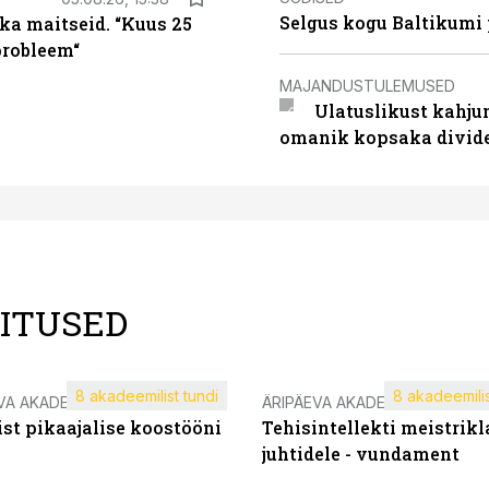
Selgus kogu Baltikumi
ka maitseid. “Kuus 25
probleem“
MAJANDUSTULEMUSED
Ulatuslikust kahju
omanik kopsaka divid
LITUSED
8 akadeemilist tundi
8 akadeemilis
VA AKADEEMIA
ÄRIPÄEVA AKADEEMIA
st pikaajalise koostööni
Tehisintellekti meistrikl
juhtidele - vundament