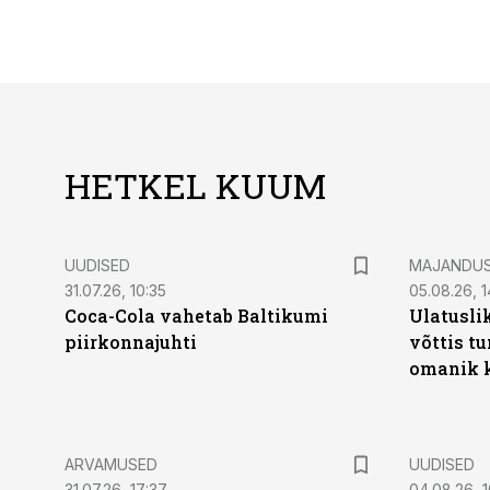
HETKEL KUUM
UUDISED
MAJANDU
31.07.26, 10:35
05.08.26, 1
Coca-Cola vahetab Baltikumi
Ulatusli
piirkonnajuhti
võttis t
omanik k
ARVAMUSED
UUDISED
31.07.26, 17:37
04.08.26, 1