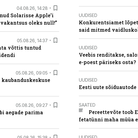
04.08.26, 14:28
nud Solarisse Apple’i
UUDISED
Konkurentsiamet lõpeta
 vakantsus oleks null!”
said mitmed vaidlusk
05.08.26, 14:37
ta võttis tuntud
UUDISED
Veebis renditakse, salo
idendi
e-poest päriseks osta?
05.08.26, 09:05
s kaubanduskeskuse
UUDISED
Eesti uute sõiduautode 
SAATED
05.08.26, 09:27
Pereettevõte toob E
äbi aegade parima
fetatünni maha müüa ei
UUDISED
05.08.26, 15:38