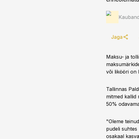
Kauband
Jaga
Maksu- ja toll
maksumärkideta
või likööri on
Tallinnas Pald
mitmed kallid
50% odavama
"Oleme teinud 
pudeli suhtes 
osakaal kasvab