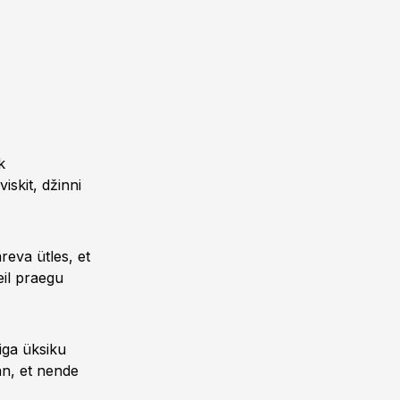
k
iskit, džinni
reva ütles, et
eil praegu
 iga üksiku
an, et nende