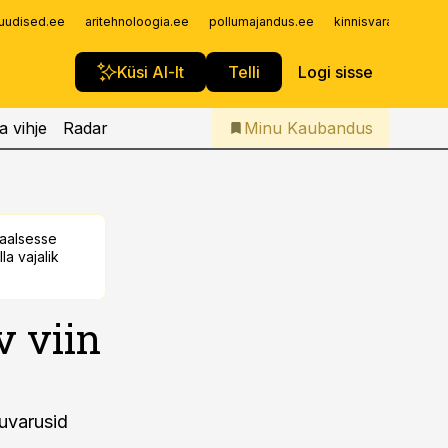
Iseteenindus
uudised.ee
aritehnoloogia.ee
pollumajandus.ee
kinnisvarauudised.
Telli Kaubandus
Küsi AI-lt
Telli
Logi sisse
a vihje
Radar
Minu Kaubandus
taalsesse
la vajalik
 viin
suvarusid