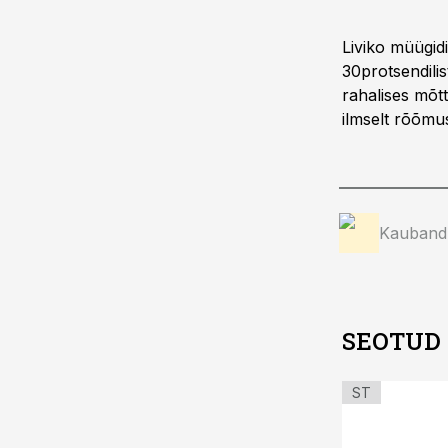
Liviko müügid
30protsendilis
rahalises mõt
ilmselt rõõmus
Kauband
SEOTUD
ST