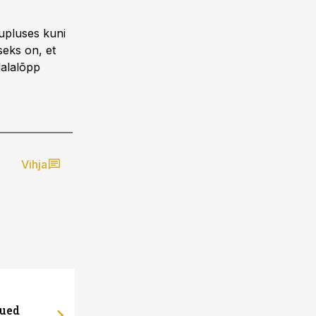
aupluses kuni
seks on, et
dalalõpp
Vihja
uued