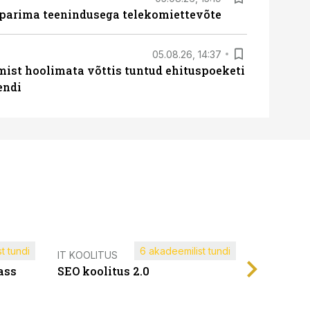
 parima teenindusega telekomiettevõte
05.08.26, 14:37
mist hoolimata võttis tuntud ehituspoeketi
endi
t tundi
6 akadeemilist tundi
Müügijuh
IT KOOLITUS
ass
SEO koolitus 2.0