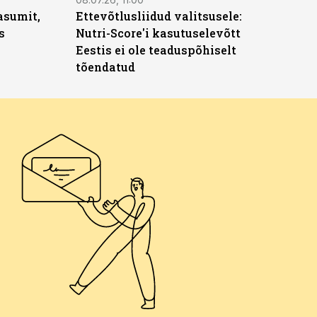
asumit,
Ettevõtlusliidud valitsusele:
s
Nutri-Score'i kasutuselevõtt
Eestis ei ole teaduspõhiselt
tõendatud