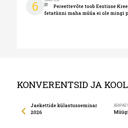
6
Pereettevõte toob Eestisse Kree
fetatünni maha müüa ei ole mingi 
KONVERENTSID JA KOO
Jaekettide külastusseminar
ÄRIPÄE
Müügi
2026