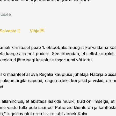
us.ee
Salvesta
Vihja
iameti kinnitusel peab 1. oktoobriks müügist kõrvaldama kõi
 kange alkoholi pudelis. See tähendab, et sellist konjakit, v
 keelatud jätta isegi kaupluse tagaruumi või lattu.
iski maanteel asuva Regalia kaupluse juhataja Natalja Sussa
 maksumärgita napsud, nagu näiteks konjakid ja viskid, on n
d.
allahindlusi, et abistada jääkide müüki, kuid on ilmselge, et
me vastu tulla pole saanud. Pahuraid kliente on ja kahtlust
," kirjeldas olukorda Liviko juht Janek Kalvi.