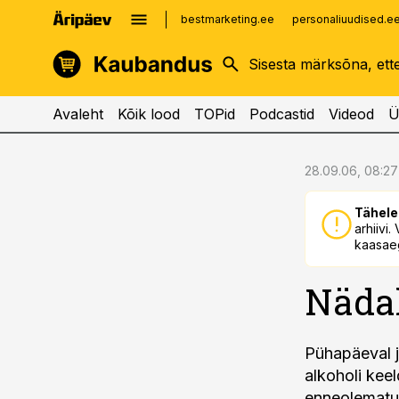
bestmarketing.ee
personaliuudised.e
kinnisvarauudised.ee
imelineajalugu.ee
logistikauudised.ee
imelineteadus.ee
Avaleht
Kõik lood
TOPid
Podcastid
Videod
Ü
cebook
cebook
28.09.06, 08:27
Twitter)
Twitter)
Tähele
kedIn
kedIn
arhiivi
kaasaeg
ail
ail
Nädal
k
k
Pühapäeval 
alkoholi kee
enneolematul