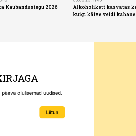
ta Kaubandustegu 2026!
Alkoholikett kasvatas k
kuigi käive veidi kahane
KIRJAGA
ti päeva olulisemad uudised.
Liitun