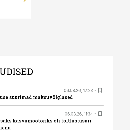
UDISED
06.08.26, 17:23
nduse suurimad maksuvõlglased
06.08.26, 11:34
aks kasvumootoriks oli toitlustusäri,
laenu