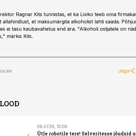
irektor Ragnar Kits tunnistas, et ka Liviko teeb oma firmak
t allahindlust, et maksumärgita alkoholist lahti saada. Põhju
tes ei tasu kaubavahetus end ära. "Alkoholi ostjatele on nä
," märkis Kits.
us.ee
Jaga
 LOOD
08.07.26, 10:06
Ütle robotile tere! Selveritesse jõudsid 