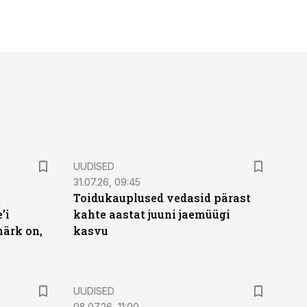
UUDISED
31.07.26, 09:45
t
Toidukauplused vedasid pärast
’i
kahte aastat juuni jaemüügi
märk on,
kasvu
UUDISED
08.07.26, 11:00