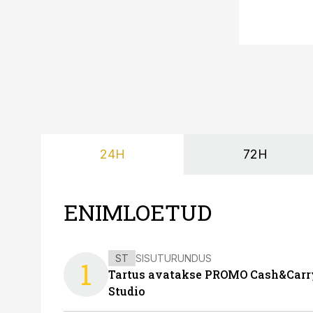
24H
72H
ENIMLOETUD
ST
SISUTURUNDUS
1
Tartus avatakse PROMO Cash&Carry
Studio