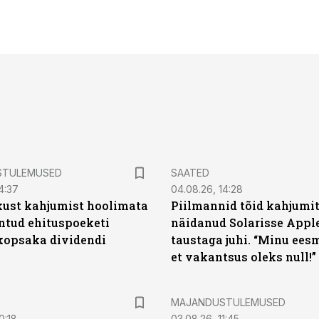
STULEMUSED
SAATED
4:37
04.08.26, 14:28
kust kahjumist hoolimata
Piilmannid tõid kahjumi
untud ehituspoeketi
näidanud Solarisse Apple
opsaka dividendi
taustaga juhi. “Minu ees
et vakantsus oleks null!”
MAJANDUSTULEMUSED
0:18
03.08.26, 11:45