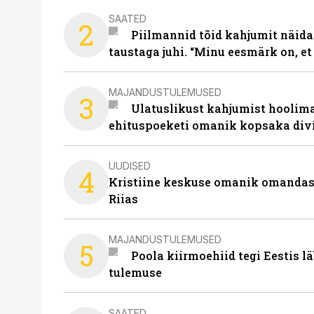
SAATED
2
Piilmannid tõid kahjumit näida
taustaga juhi. “Minu eesmärk on, et
MAJANDUSTULEMUSED
3
Ulatuslikust kahjumist hoolima
ehituspoeketi omanik kopsaka div
UUDISED
4
Kristiine keskuse omanik omanda
Riias
MAJANDUSTULEMUSED
5
Poola kiirmoehiid tegi Eestis l
tulemuse
SAATED