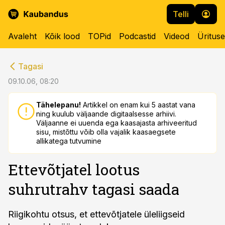
Telli
Avaleht
Kõik lood
TOPid
Podcastid
Videod
Üritus
cebook
cebook
Tagasi
Twitter)
Twitter)
09.10.06, 08:20
kedIn
kedIn
Tähelepanu!
Artikkel on enam kui 5 aastat vana
ning kuulub väljaande digitaalsesse arhiivi.
ail
ail
Väljaanne ei uuenda ega kaasajasta arhiveeritud
sisu, mistõttu võib olla vajalik kaasaegsete
k
k
allikatega tutvumine
Ettevõtjatel lootus
suhrutrahv tagasi saada
Riigikohtu otsus, et ettevõtjatele üleliigseid