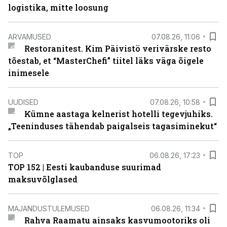
logistika, mitte loosung
ARVAMUSED
07.08.26, 11:06
Restoranitest. Kim Päivistö verivärske resto
tõestab, et “MasterChefi” tiitel läks väga õigele
inimesele
UUDISED
07.08.26, 10:58
Kümne aastaga kelnerist hotelli tegevjuhiks.
„Teeninduses tähendab paigalseis tagasiminekut“
TOP
06.08.26, 17:23
TOP 152 | Eesti kaubanduse suurimad
maksuvõlglased
MAJANDUSTULEMUSED
06.08.26, 11:34
Rahva Raamatu ainsaks kasvumootoriks oli