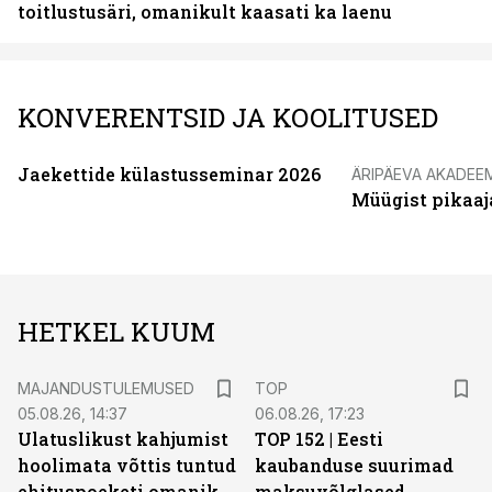
toitlustusäri, omanikult kaasati ka laenu
KONVERENTSID JA KOOLITUSED
Jaekettide külastusseminar 2026
ÄRIPÄEVA AKADEE
Müügist pikaaj
HETKEL KUUM
MAJANDUSTULEMUSED
TOP
05.08.26, 14:37
06.08.26, 17:23
Ulatuslikust kahjumist
TOP 152 | Eesti
hoolimata võttis tuntud
kaubanduse suurimad
ehituspoeketi omanik
maksuvõlglased