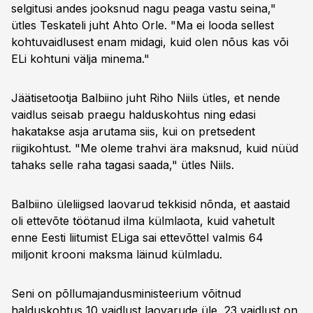
selgitusi andes jooksnud nagu peaga vastu seina,"
ütles Teskateli juht Ahto Orle. "Ma ei looda sellest
kohtuvaidlusest enam midagi, kuid olen nõus kas või
ELi kohtuni välja minema."
Jäätisetootja Balbiino juht Riho Niils ütles, et nende
vaidlus seisab praegu halduskohtus ning edasi
hakatakse asja arutama siis, kui on pretsedent
riigikohtust. "Me oleme trahvi ära maksnud, kuid nüüd
tahaks selle raha tagasi saada," ütles Niils.
Balbiino üleliigsed laovarud tekkisid nõnda, et aastaid
oli ettevõte töötanud ilma külmlaota, kuid vahetult
enne Eesti liitumist ELiga sai ettevõttel valmis 64
miljonit krooni maksma läinud külmladu.
Seni on põllumajandusministeerium võitnud
halduskohtus 10 vaidlust laovarude üle, 23 vaidlust on