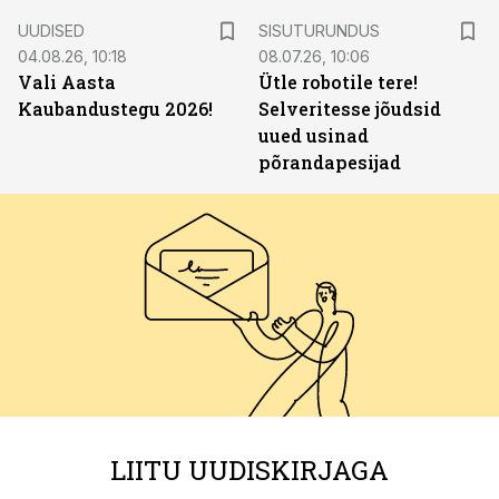
ST
UUDISED
SISUTURUNDUS
04.08.26, 10:18
08.07.26, 10:06
Vali Aasta
Ütle robotile tere!
Kaubandustegu 2026!
Selveritesse jõudsid
uued usinad
põrandapesijad
LIITU UUDISKIRJAGA