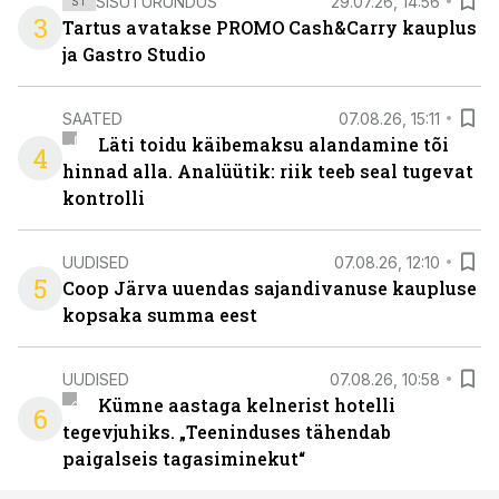
SISUTURUNDUS
29.07.26, 14:56
ST
3
Tartus avatakse PROMO Cash&Carry kauplus
ja Gastro Studio
SAATED
07.08.26, 15:11
Läti toidu käibemaksu alandamine tõi
4
hinnad alla. Analüütik: riik teeb seal tugevat
kontrolli
UUDISED
07.08.26, 12:10
5
Coop Järva uuendas sajandivanuse kaupluse
kopsaka summa eest
UUDISED
07.08.26, 10:58
Kümne aastaga kelnerist hotelli
6
tegevjuhiks. „Teeninduses tähendab
paigalseis tagasiminekut“