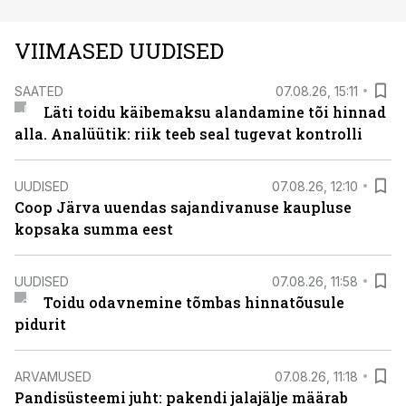
VIIMASED UUDISED
SAATED
07.08.26, 15:11
Läti toidu käibemaksu alandamine tõi hinnad
alla. Analüütik: riik teeb seal tugevat kontrolli
UUDISED
07.08.26, 12:10
Coop Järva uuendas sajandivanuse kaupluse
kopsaka summa eest
UUDISED
07.08.26, 11:58
Toidu odavnemine tõmbas hinnatõusule
pidurit
ARVAMUSED
07.08.26, 11:18
Pandisüsteemi juht: pakendi jalajälje määrab