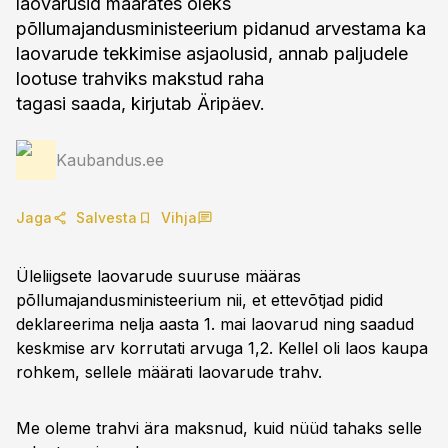
laovarusid määrates oleks
põllumajandusministeerium pidanud arvestama ka
laovarude tekkimise asjaolusid, annab paljudele
lootuse trahviks makstud raha
tagasi saada, kirjutab Äripäev.
Kaubandus.ee
Jaga
Salvesta
Vihja
Üleliigsete laovarude suuruse määras
põllumajandusministeerium nii, et ettevõtjad pidid
deklareerima nelja aasta 1. mai laovarud ning saadud
keskmise arv korrutati arvuga 1,2. Kellel oli laos kaupa
rohkem, sellele määrati laovarude trahv.
Me oleme trahvi ära maksnud, kuid nüüd tahaks selle