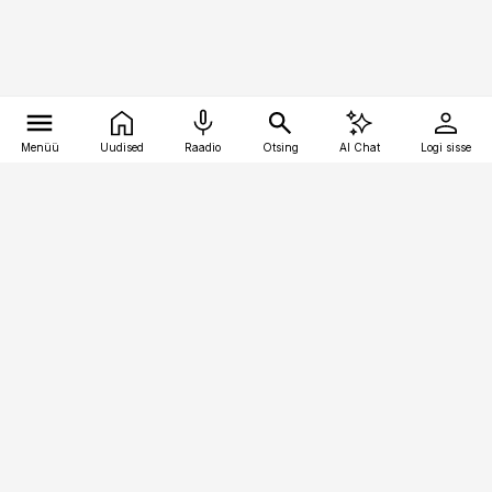
Menüü
Uudised
Raadio
Otsing
AI Chat
Logi sisse
Vana-Lõuna 39/1, 19094 Tallinn
(+372) 667 0111
kaubandus@kaubandus.ee
Telli
Reklaam
Firmast
Sisu kasutamisõigused
Ajakirjaniku
eetikakoodeks