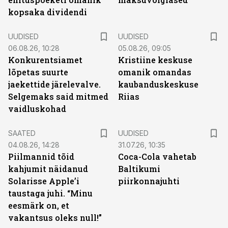
kopsaka dividendi
UUDISED
UUDISED
06.08.26, 10:28
05.08.26, 09:05
Konkurentsiamet
Kristiine keskuse
lõpetas suurte
omanik omandas
jaekettide järelevalve.
kaubanduskeskuse
Selgemaks said mitmed
Riias
vaidluskohad
SAATED
UUDISED
04.08.26, 14:28
31.07.26, 10:35
Piilmannid tõid
Coca-Cola vahetab
kahjumit näidanud
Baltikumi
Solarisse Apple’i
piirkonnajuhti
taustaga juhi. “Minu
eesmärk on, et
vakantsus oleks null!”