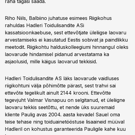
raha tagasi saada.
Riho Niils, Balbiino juhatuse esimees Riigikohus
rahuldas Hadleri Toidulisandite ASi
kassatsioonkaebuse, sest ettevõtjate üleliigse laovaru
arvestamiseks ei kasutatud Eestis sobivat ja paindlikku
meetodit. Riigikohtu halduskolleegiumi hinnangul oleks
laovarude hindamisel pidanud arvestatama ka
asjaolusid, mille käigus laovarud tekkisid.
Hadleri Toidulisandite AS läks laovarude vaidluses
riigikohtuni välja põhimõtte pärast, sest trahvi sai
ettevõte tegelikult ainult 2144 krooni. Ettevõtte
tegevjuht Valmar Visnapuu on selgitanud, et üleliigne
laovaru tekkis seetõttu, et nende üks suuremaid
kliente Paulig avas 2004. aasta kevadel Sauel oma
teise tehase ning toiduainetööstuse lisaaineid müüval
Hadleril on kohustus garanteerida Pauligile kahe kuu