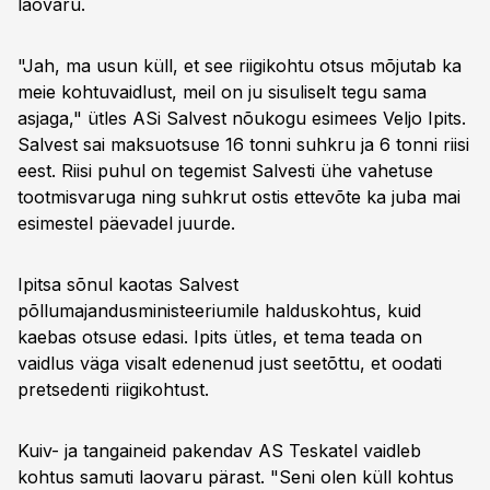
laovaru.
"Jah, ma usun küll, et see riigikohtu otsus mõjutab ka
meie kohtuvaidlust, meil on ju sisuliselt tegu sama
asjaga," ütles ASi Salvest nõukogu esimees Veljo Ipits.
Salvest sai maksuotsuse 16 tonni suhkru ja 6 tonni riisi
eest. Riisi puhul on tegemist Salvesti ühe vahetuse
tootmisvaruga ning suhkrut ostis ettevõte ka juba mai
esimestel päevadel juurde.
Ipitsa sõnul kaotas Salvest
põllumajandusministeeriumile halduskohtus, kuid
kaebas otsuse edasi. Ipits ütles, et tema teada on
vaidlus väga visalt edenenud just seetõttu, et oodati
pretsedenti riigikohtust.
Kuiv- ja tangaineid pakendav AS Teskatel vaidleb
kohtus samuti laovaru pärast. "Seni olen küll kohtus