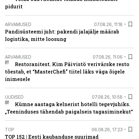
pidurit
ARVAMUSED
07.08.26, 11:18
Pandisüsteemi juht: pakendi jalajälje määrab
logistika, mitte loosung
ARVAMUSED
07.08.26, 11:06
Restoranitest. Kim Päivistö verivärske resto
tõestab, et “MasterChefi” tiitel läks väga õigele
inimesele
UUDISED
07.08.26, 10:58
Kümne aastaga kelnerist hotelli tegevjuhiks.
„Teeninduses tähendab paigalseis tagasiminekut“
TOP
06.08.26, 17:23
TOP 152 | Eesti kaubanduse suurimad