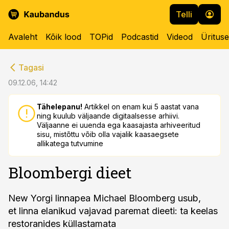
Telli
Avaleht
Kõik lood
TOPid
Podcastid
Videod
Üritus
cebook
cebook
Tagasi
Twitter)
Twitter)
09.12.06, 14:42
kedIn
kedIn
Tähelepanu!
Artikkel on enam kui 5 aastat vana
ning kuulub väljaande digitaalsesse arhiivi.
ail
ail
Väljaanne ei uuenda ega kaasajasta arhiveeritud
sisu, mistõttu võib olla vajalik kaasaegsete
k
k
allikatega tutvumine
Bloombergi dieet
New Yorgi linnapea Michael Bloomberg usub,
et linna elanikud vajavad paremat dieeti: ta keelas
restoranides küllastamata