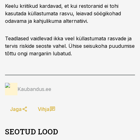
Keelu kriitikud kardavad, et kui restoranid ei tohi
kasutada küllastumata rasvu, leiavad söögikohad
odavama ja kahjulikuma alternatiivi.
Teadlased vaidlevad ikka veel küllastumata rasvade ja
tervis riskide seoste vahel. Ühise seisukoha puudumise
tõttu ongi margariin lubatud.
Kaubandus.ee
Jaga
Vihja
SEOTUD LOOD