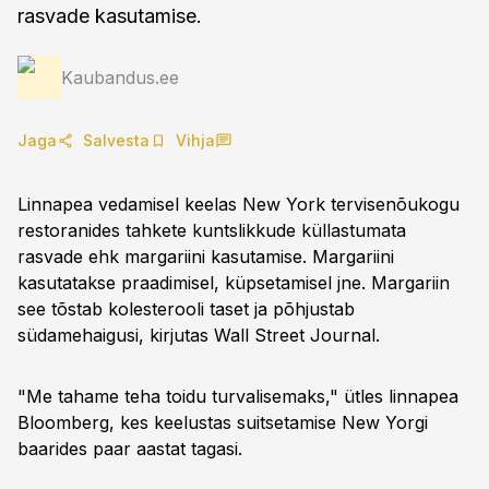
rasvade kasutamise.
Kaubandus.ee
Jaga
Salvesta
Vihja
Linnapea vedamisel keelas New York tervisenõukogu
restoranides tahkete kuntslikkude küllastumata
rasvade ehk margariini kasutamise. Margariini
kasutatakse praadimisel, küpsetamisel jne. Margariin
see tõstab kolesterooli taset ja põhjustab
südamehaigusi, kirjutas Wall Street Journal.
"Me tahame teha toidu turvalisemaks," ütles linnapea
Bloomberg, kes keelustas suitsetamise New Yorgi
baarides paar aastat tagasi.