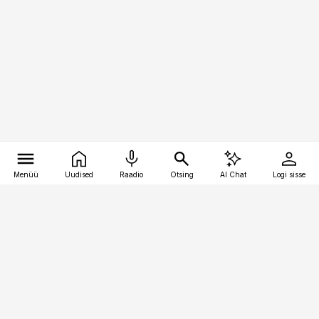
Menüü
Uudised
Raadio
Otsing
AI Chat
Logi sisse
Vana-Lõuna 39/1, 19094 Tallinn
(+372) 667 0111
kaubandus@kaubandus.ee