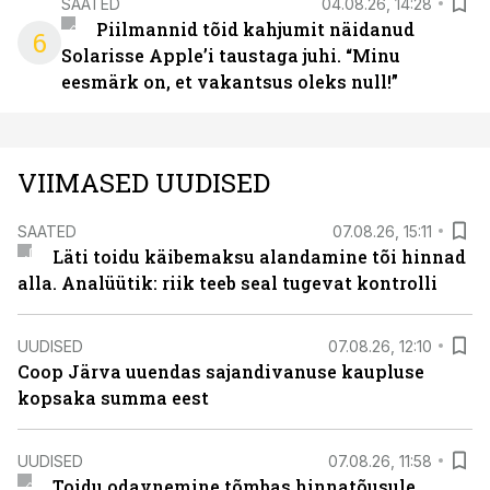
SAATED
04.08.26, 14:28
Piilmannid tõid kahjumit näidanud
6
Solarisse Apple’i taustaga juhi. “Minu
eesmärk on, et vakantsus oleks null!”
VIIMASED UUDISED
SAATED
07.08.26, 15:11
Läti toidu käibemaksu alandamine tõi hinnad
alla. Analüütik: riik teeb seal tugevat kontrolli
UUDISED
07.08.26, 12:10
Coop Järva uuendas sajandivanuse kaupluse
kopsaka summa eest
UUDISED
07.08.26, 11:58
Toidu odavnemine tõmbas hinnatõusule