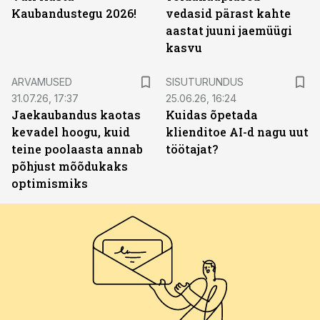
Kaubandustegu 2026!
vedasid pärast kahte
aastat juuni jaemüügi
kasvu
ST
ARVAMUSED
SISUTURUNDUS
31.07.26, 17:37
25.06.26, 16:24
Jaekaubandus kaotas
Kuidas õpetada
kevadel hoogu, kuid
klienditoe AI-d nagu uut
teine poolaasta annab
töötajat?
põhjust mõõdukaks
optimismiks