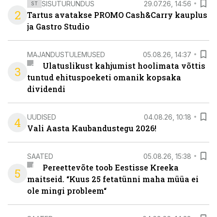
SISUTURUNDUS
29.07.26, 14:56
ST
2
Tartus avatakse PROMO Cash&Carry kauplus
ja Gastro Studio
MAJANDUSTULEMUSED
05.08.26, 14:37
Ulatuslikust kahjumist hoolimata võttis
3
tuntud ehituspoeketi omanik kopsaka
dividendi
UUDISED
04.08.26, 10:18
4
Vali Aasta Kaubandustegu 2026!
SAATED
05.08.26, 15:38
Pereettevõte toob Eestisse Kreeka
5
maitseid. “Kuus 25 fetatünni maha müüa ei
ole mingi probleem“