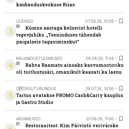
kaubanduskeskuse Riias
UUDISED
07.08.26, 10:58
Kümne aastaga kelnerist hotelli
3
tegevjuhiks. „Teeninduses tähendab
paigalseis tagasiminekut“
MAJANDUSTULEMUSED
06.08.26, 11:34
4
Rahva Raamatu ainsaks kasvumootoriks
oli toitlustusäri, omanikult kaasati ka laenu
SISUTURUNDUS
29.07.26, 14:56
ST
5
Tartus avatakse PROMO Cash&Carry kauplus
ja Gastro Studio
ARVAMUSED
07.08.26, 11:06
Restoranitest. Kim Päivistö verivärske