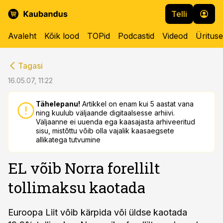
Telli
Avaleht
Kõik lood
TOPid
Podcastid
Videod
Üritus
cebook
cebook
Tagasi
Twitter)
Twitter)
16.05.07, 11:22
kedIn
kedIn
Tähelepanu!
Artikkel on enam kui 5 aastat vana
ning kuulub väljaande digitaalsesse arhiivi.
ail
ail
Väljaanne ei uuenda ega kaasajasta arhiveeritud
sisu, mistõttu võib olla vajalik kaasaegsete
k
k
allikatega tutvumine
EL võib Norra forellilt
tollimaksu kaotada
Euroopa Liit võib kärpida või üldse kaotada