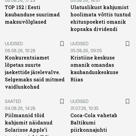
06.08.26, 17:23
05.08.26, 14:37
TOP 152 | Eesti
Ulatuslikust kahjumist
kaubanduse suurimad
hoolimata võttis tuntud
maksuvõlglased
ehituspoeketi omanik
kopsaka dividendi
UUDISED
UUDISED
06.08.26, 10:28
05.08.26, 09:05
Konkurentsiamet
Kristiine keskuse
lõpetas suurte
omanik omandas
jaekettide järelevalve.
kaubanduskeskuse
Selgemaks said mitmed
Riias
vaidluskohad
SAATED
UUDISED
04.08.26, 14:28
31.07.26, 10:35
Piilmannid tõid
Coca-Cola vahetab
kahjumit näidanud
Baltikumi
Solarisse Apple’i
piirkonnajuhti