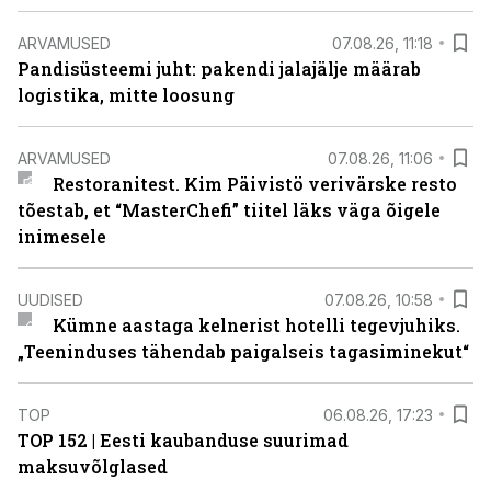
ARVAMUSED
07.08.26, 11:18
Pandisüsteemi juht: pakendi jalajälje määrab
logistika, mitte loosung
ARVAMUSED
07.08.26, 11:06
Restoranitest. Kim Päivistö verivärske resto
tõestab, et “MasterChefi” tiitel läks väga õigele
inimesele
UUDISED
07.08.26, 10:58
Kümne aastaga kelnerist hotelli tegevjuhiks.
„Teeninduses tähendab paigalseis tagasiminekut“
TOP
06.08.26, 17:23
TOP 152 | Eesti kaubanduse suurimad
maksuvõlglased