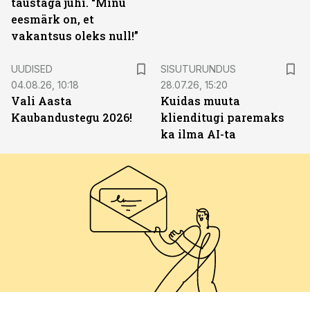
taustaga juhi. “Minu
eesmärk on, et
vakantsus oleks null!”
ST
UUDISED
SISUTURUNDUS
04.08.26, 10:18
28.07.26, 15:20
Vali Aasta
Kuidas muuta
Kaubandustegu 2026!
klienditugi paremaks
ka ilma AI-ta