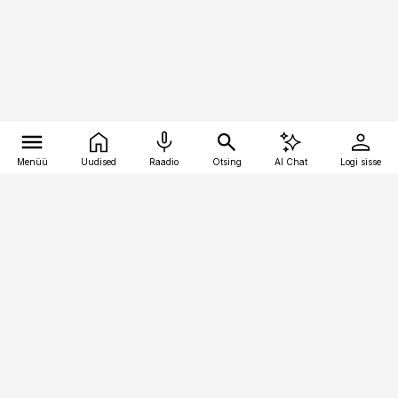
Menüü
Uudised
Raadio
Otsing
AI Chat
Logi sisse
Vana-Lõuna 39/1, 19094 Tallinn
(+372) 667 0111
kaubandus@kaubandus.ee
Telli
Reklaam
Firmast