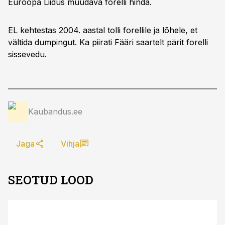
Euroopa Liidus müüdava forelli hinda.
EL kehtestas 2004. aastal tolli forellile ja lõhele, et
vältida dumpingut. Ka piirati Fääri saartelt pärit forelli
sissevedu.
Kaubandus.ee
Jaga
Vihja
SEOTUD LOOD
ST