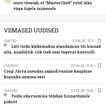
6
resto tõestab, et “MasterChefi” tiitel läks
väga õigele inimesele
VIIMASED UUDISED
SAATED
07.08.26, 15:11
Läti toidu käibemaksu alandamine tõi hinnad
alla. Analüütik: riik teeb seal tugevat kontrolli
UUDISED
07.08.26, 12:10
Coop Järva uuendas sajandivanuse kaupluse
kopsaka summa eest
UUDISED
07.08.26, 11:58
Toidu odavnemine tõmbas hinnatõusule
pidurit