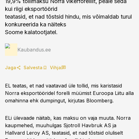
19,9% tollimaksu Norra vikerforellilt, peale seda
kui riigi eksportöörid
teatasid, et nad tõstsid hindu, mis võimaldab turul
konkureerida ka näiteks
Soome kalatootjatel.
Kaubandus.ee
Jaga
Salvesta
Vihja
EL teatas, et nad vaatavad üle tollid, mis karistasid
Norra eksportööridel forelli müümist Euroopa Liitu alla
omahinna ehk dumpingut, kirjutas Bloomberg.
ELi ülevaade näitab, kas maksu on vaja muuta. Norra
kaupmehed, muuhulgas Sjotroll Havbruk AS ja
Hallvard Leroy AS, teatasid, et nad tõstsid oluliselt