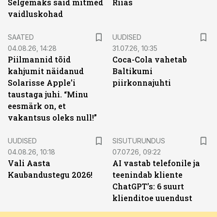
Selgemaks said mitmed
Riias
vaidluskohad
SAATED
UUDISED
04.08.26, 14:28
31.07.26, 10:35
Piilmannid tõid
Coca-Cola vahetab
kahjumit näidanud
Baltikumi
Solarisse Apple’i
piirkonnajuhti
taustaga juhi. “Minu
eesmärk on, et
vakantsus oleks null!”
ST
UUDISED
SISUTURUNDUS
04.08.26, 10:18
07.07.26, 09:22
Vali Aasta
AI vastab telefonile ja
Kaubandustegu 2026!
teenindab kliente
ChatGPT’s: 6 suurt
klienditoe uuendust