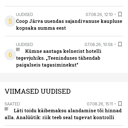
UUDISED
07.08.26, 12:10
5
Coop Järva uuendas sajandivanuse kaupluse
kopsaka summa eest
UUDISED
07.08.26, 10:58
Kümne aastaga kelnerist hotelli
6
tegevjuhiks. „Teeninduses tähendab
paigalseis tagasiminekut“
VIIMASED UUDISED
SAATED
07.08.26, 15:11
Läti toidu käibemaksu alandamine tõi hinnad
alla. Analüütik: riik teeb seal tugevat kontrolli