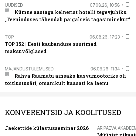
UUDISED
07.08.26, 10:58
Kümne aastaga kelnerist hotelli tegevjuhiks.
„Teeninduses tähendab paigalseis tagasiminekut“
TOP
06.08.26, 17:23
TOP 152 | Eesti kaubanduse suurimad
maksuvõlglased
MAJANDUSTULEMUSED
06.08.26, 11:34
Rahva Raamatu ainsaks kasvumootoriks oli
toitlustusäri, omanikult kaasati ka laenu
KONVERENTSID JA KOOLITUSED
Jaekettide külastusseminar 2026
ÄRIPÄEVA AKADEE
Müügist pikaaj