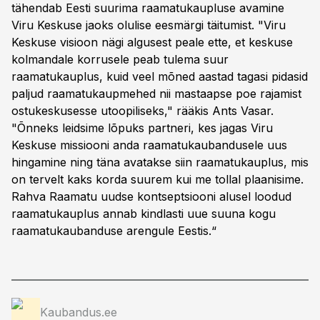
tähendab Eesti suurima raamatukaupluse avamine
Viru Keskuse jaoks olulise eesmärgi täitumist. "Viru
Keskuse visioon nägi algusest peale ette, et keskuse
kolmandale korrusele peab tulema suur
raamatukauplus, kuid veel mõned aastad tagasi pidasid
paljud raamatukaupmehed nii mastaapse poe rajamist
ostukeskusesse utoopiliseks," rääkis Ants Vasar.
"Õnneks leidsime lõpuks partneri, kes jagas Viru
Keskuse missiooni anda raamatukaubandusele uus
hingamine ning täna avatakse siin raamatukauplus, mis
on tervelt kaks korda suurem kui me tollal plaanisime.
Rahva Raamatu uudse kontseptsiooni alusel loodud
raamatukauplus annab kindlasti uue suuna kogu
raamatukaubanduse arengule Eestis.“
Kaubandus.ee