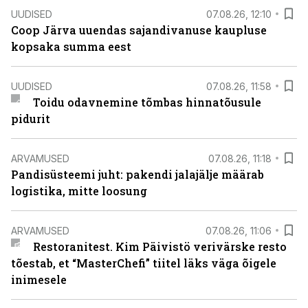
UUDISED
07.08.26, 12:10
Coop Järva uuendas sajandivanuse kaupluse
kopsaka summa eest
UUDISED
07.08.26, 11:58
Toidu odavnemine tõmbas hinnatõusule
pidurit
ARVAMUSED
07.08.26, 11:18
Pandisüsteemi juht: pakendi jalajälje määrab
logistika, mitte loosung
ARVAMUSED
07.08.26, 11:06
Restoranitest. Kim Päivistö verivärske resto
tõestab, et “MasterChefi” tiitel läks väga õigele
inimesele