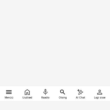
Menüü
Uudised
Raadio
Otsing
AI Chat
Logi sisse