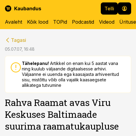
Telli
Avaleht
Kõik lood
TOPid
Podcastid
Videod
Üritus
cebook
cebook
Tagasi
Twitter)
Twitter)
05.07.07, 16:48
kedIn
kedIn
Tähelepanu!
Artikkel on enam kui 5 aastat vana
ning kuulub väljaande digitaalsesse arhiivi.
ail
ail
Väljaanne ei uuenda ega kaasajasta arhiveeritud
sisu, mistõttu võib olla vajalik kaasaegsete
k
k
allikatega tutvumine
Rahva Raamat avas Viru
Keskuses Baltimaade
suurima raamatukaupluse