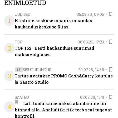
ENIMLOETUD
UUDISED
05.08.26, 09:05
1
Kristiine keskuse omanik omandas
kaubanduskeskuse Riias
TOP
06.08.26, 17:23
2
TOP 152 | Eesti kaubanduse suurimad
maksuvõlglased
SISUTURUNDUS
29.07.26, 14:56
ST
3
Tartus avatakse PROMO Cash&Carry kauplus
ja Gastro Studio
SAATED
07.08.26, 15:11
Läti toidu käibemaksu alandamine tõi
4
hinnad alla. Analüütik: riik teeb seal tugevat
kontrolli