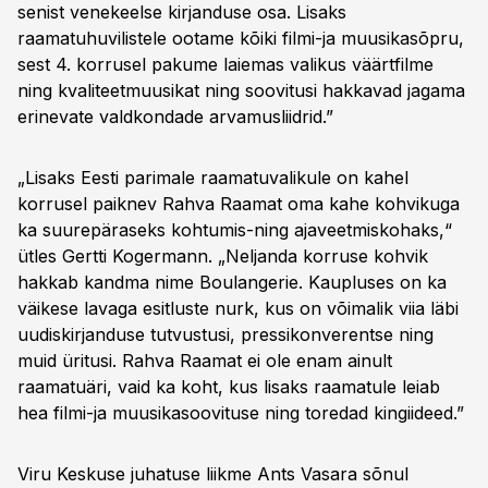
senist venekeelse kirjanduse osa. Lisaks
raamatuhuvilistele ootame kõiki filmi-ja muusikasõpru,
sest 4. korrusel pakume laiemas valikus väärtfilme
ning kvaliteetmuusikat ning soovitusi hakkavad jagama
erinevate valdkondade arvamusliidrid.”
„Lisaks Eesti parimale raamatuvalikule on kahel
korrusel paiknev Rahva Raamat oma kahe kohvikuga
ka suurepäraseks kohtumis-ning ajaveetmiskohaks,“
ütles Gertti Kogermann. „Neljanda korruse kohvik
hakkab kandma nime Boulangerie. Kaupluses on ka
väikese lavaga esitluste nurk, kus on võimalik viia läbi
uudiskirjanduse tutvustusi, pressikonverentse ning
muid üritusi. Rahva Raamat ei ole enam ainult
raamatuäri, vaid ka koht, kus lisaks raamatule leiab
hea filmi-ja muusikasoovituse ning toredad kingiideed.”
Viru Keskuse juhatuse liikme Ants Vasara sõnul