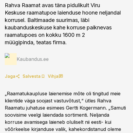
Rahva Raamat avas täna pidulikult Viru
Keskuse raamatupoe laienduse hoone neljandal
korrusel. Baltimaade suurimas, läbi
kaubanduskeskuse kahe korruse paiknevas
raamatupoes on kokku 1600 m 2
müügipinda, teatas firma.
Kaubandus.ee
Jaga
Salvesta
Vihja
„Raamatukaupluse laienemise mõte oli tingitud meie
klientide väga soojast vastuvõtust,“ ütles Rahva
Raamatu juhatuse esimees Gertti Kogermann. „Samuti
soovisime veelgi laiendada sortimenti. Neljanda
korruse avamisega laieneb oluliselt nii eesti- kui
võõrkeelse kirjanduse valik, kahekordistanud oleme