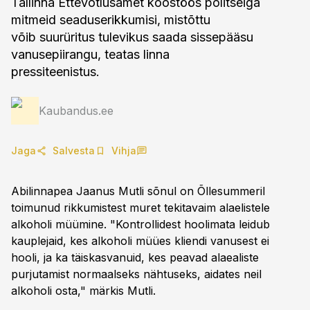
Tallinna Ettevõtlusamet koostöös politseiga
mitmeid seaduserikkumisi, mistõttu
võib suurüritus tulevikus saada sissepääsu
vanusepiirangu, teatas linna
pressiteenistus.
Kaubandus.ee
Jaga
Salvesta
Vihja
Abilinnapea Jaanus Mutli sõnul on Õllesummeril
toimunud rikkumistest muret tekitavaim alaelistele
alkoholi müümine. "Kontrollidest hoolimata leidub
kauplejaid, kes alkoholi müües kliendi vanusest ei
hooli, ja ka täiskasvanuid, kes peavad alaealiste
purjutamist normaalseks nähtuseks, aidates neil
alkoholi osta," märkis Mutli.