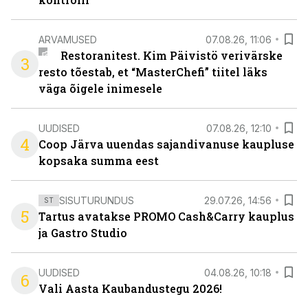
ARVAMUSED
07.08.26, 11:06
Restoranitest. Kim Päivistö verivärske
3
resto tõestab, et “MasterChefi” tiitel läks
väga õigele inimesele
UUDISED
07.08.26, 12:10
4
Coop Järva uuendas sajandivanuse kaupluse
kopsaka summa eest
SISUTURUNDUS
29.07.26, 14:56
ST
5
Tartus avatakse PROMO Cash&Carry kauplus
ja Gastro Studio
UUDISED
04.08.26, 10:18
6
Vali Aasta Kaubandustegu 2026!