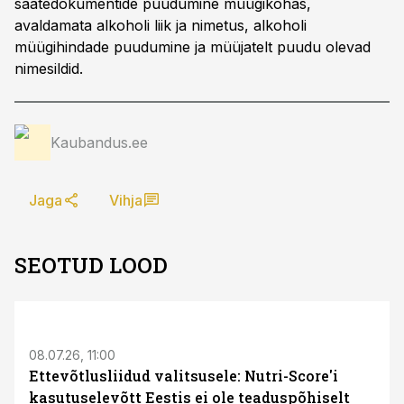
saatedokumentide puudumine müügikohas,
avaldamata alkoholi liik ja nimetus, alkoholi
müügihindade puudumine ja müüjatelt puudu olevad
nimesildid.
Kaubandus.ee
Jaga
Vihja
SEOTUD LOOD
08.07.26, 11:00
Ettevõtlusliidud valitsusele: Nutri-Score'i
kasutuselevõtt Eestis ei ole teaduspõhiselt