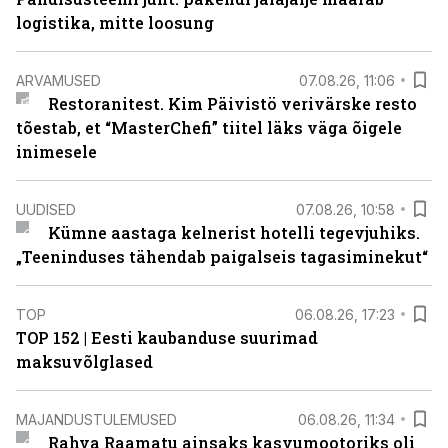
logistika, mitte loosung
ARVAMUSED
07.08.26, 11:06
Restoranitest. Kim Päivistö verivärske resto
tõestab, et “MasterChefi” tiitel läks väga õigele
inimesele
UUDISED
07.08.26, 10:58
Kümne aastaga kelnerist hotelli tegevjuhiks.
„Teeninduses tähendab paigalseis tagasiminekut“
TOP
06.08.26, 17:23
TOP 152 | Eesti kaubanduse suurimad
maksuvõlglased
MAJANDUSTULEMUSED
06.08.26, 11:34
Rahva Raamatu ainsaks kasvumootoriks oli