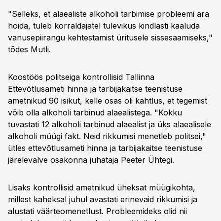
"Selleks, et alaealiste alkoholi tarbimise probleemi ära
hoida, tuleb korraldajatel tulevikus kindlasti kaaluda
vanusepiirangu kehtestamist üritusele sissesaamiseks,"
tõdes Mutli.
Koostöös politseiga kontrollisid Tallinna
Ettevõtlusameti hinna ja tarbijakaitse teenistuse
ametnikud 90 isikut, kelle osas oli kahtlus, et tegemist
võib olla alkoholi tarbinud alaealistega. "Kokku
tuvastati 12 alkoholi tarbinud alaealist ja üks alaealisele
alkoholi müügi fakt. Neid rikkumisi menetleb politsei,"
ütles ettevõtlusameti hinna ja tarbijakaitse teenistuse
järelevalve osakonna juhataja Peeter Ühtegi.
Lisaks kontrollisid ametnikud üheksat müügikohta,
millest kaheksal juhul avastati erinevaid rikkumisi ja
alustati väärteomenetlust. Probleemideks olid nii