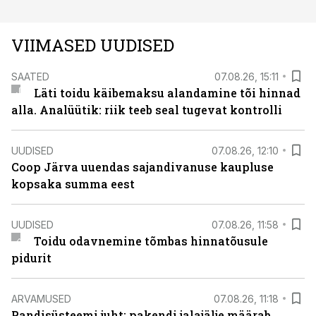
VIIMASED UUDISED
SAATED
07.08.26, 15:11
Läti toidu käibemaksu alandamine tõi hinnad
alla. Analüütik: riik teeb seal tugevat kontrolli
UUDISED
07.08.26, 12:10
Coop Järva uuendas sajandivanuse kaupluse
kopsaka summa eest
UUDISED
07.08.26, 11:58
Toidu odavnemine tõmbas hinnatõusule
pidurit
ARVAMUSED
07.08.26, 11:18
Pandisüsteemi juht: pakendi jalajälje määrab