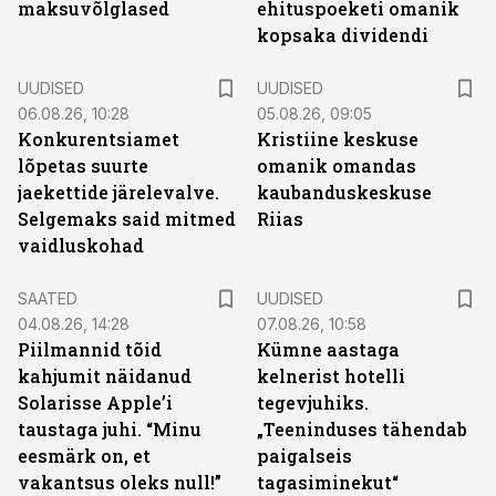
maksuvõlglased
ehituspoeketi omanik
kopsaka dividendi
UUDISED
UUDISED
06.08.26, 10:28
05.08.26, 09:05
Konkurentsiamet
Kristiine keskuse
lõpetas suurte
omanik omandas
jaekettide järelevalve.
kaubanduskeskuse
Selgemaks said mitmed
Riias
vaidluskohad
SAATED
UUDISED
04.08.26, 14:28
07.08.26, 10:58
Piilmannid tõid
Kümne aastaga
kahjumit näidanud
kelnerist hotelli
Solarisse Apple’i
tegevjuhiks.
taustaga juhi. “Minu
„Teeninduses tähendab
eesmärk on, et
paigalseis
vakantsus oleks null!”
tagasiminekut“