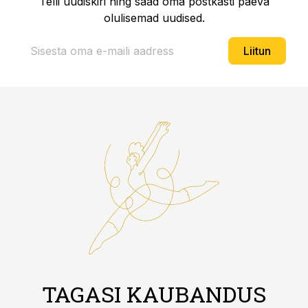
Telli uudiskiri ning saad oma postkasti päeva
olulisemad uudised.
Liitun
TAGASI KAUBANDUS