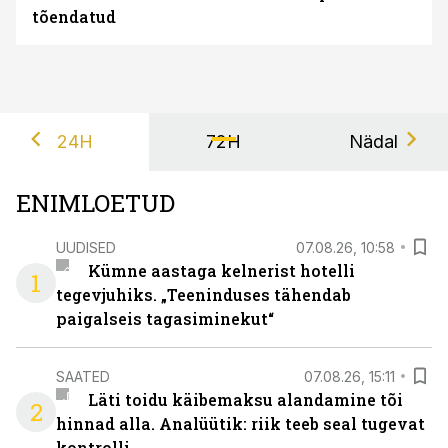
tõendatud
24H
72H
Nädal
ENIMLOETUD
UUDISED
07.08.26, 10:58
Kümne aastaga kelnerist hotelli
1
tegevjuhiks. „Teeninduses tähendab
paigalseis tagasiminekut“
SAATED
07.08.26, 15:11
Läti toidu käibemaksu alandamine tõi
2
hinnad alla. Analüütik: riik teeb seal tugevat
kontrolli