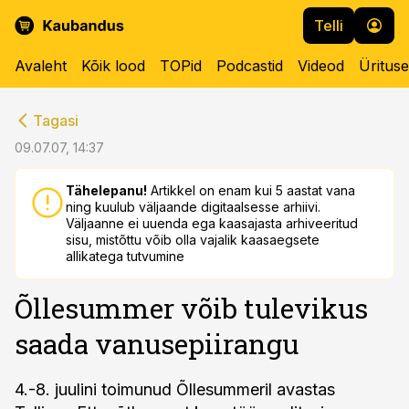
Telli
Avaleht
Kõik lood
TOPid
Podcastid
Videod
Üritus
cebook
cebook
Tagasi
Twitter)
Twitter)
09.07.07, 14:37
kedIn
kedIn
Tähelepanu!
Artikkel on enam kui 5 aastat vana
ning kuulub väljaande digitaalsesse arhiivi.
ail
ail
Väljaanne ei uuenda ega kaasajasta arhiveeritud
sisu, mistõttu võib olla vajalik kaasaegsete
k
k
allikatega tutvumine
Õllesummer võib tulevikus
saada vanusepiirangu
4.-8. juulini toimunud Õllesummeril avastas