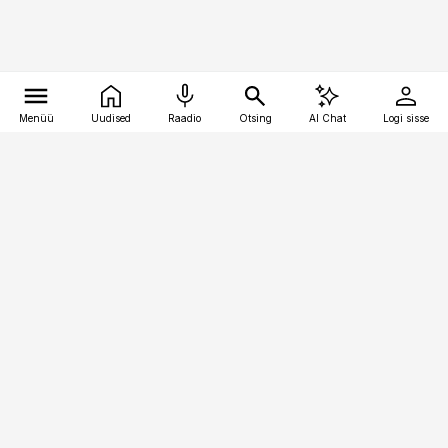
Menüü
Uudised
Raadio
Otsing
AI Chat
Logi sisse
Vana-Lõuna 39/1, 19094 Tallinn
(+372) 667 0111
kaubandus@kaubandus.ee
Telli
Reklaam
Firmast
Sisu kasutamisõigused
Ajakirjaniku
eetikakoodeks