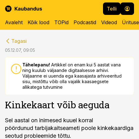
Telli
Avaleht
Kõik lood
TOPid
Podcastid
Videod
Üritus
cebook
cebook
Tagasi
Twitter)
Twitter)
05.12.07, 09:05
kedIn
kedIn
Tähelepanu!
Artikkel on enam kui 5 aastat vana
ning kuulub väljaande digitaalsesse arhiivi.
ail
ail
Väljaanne ei uuenda ega kaasajasta arhiveeritud
sisu, mistõttu võib olla vajalik kaasaegsete
k
k
allikatega tutvumine
Kinkekaart võib aeguda
Sel aastal on inimesed kuuel korral
pöördunud tarbijakaitseameti poole kinkekaardiga
seotud probleemide tõttu.