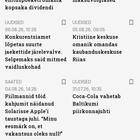
kopsaka dividendi
UUDISED
UUDISED
06.08.26, 10:28
05.08.26, 09:05
Konkurentsiamet
Kristiine keskuse
lõpetas suurte
omanik omandas
jaekettide järelevalve.
kaubanduskeskuse
Selgemaks said mitmed
Riias
vaidluskohad
SAATED
UUDISED
04.08.26, 14:28
31.07.26, 10:35
Piilmannid tõid
Coca-Cola vahetab
kahjumit näidanud
Baltikumi
Solarisse Apple’i
piirkonnajuhti
taustaga juhi. “Minu
eesmärk on, et
vakantsus oleks null!”