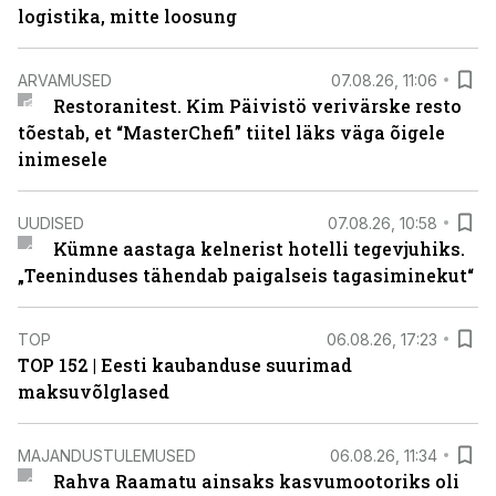
logistika, mitte loosung
ARVAMUSED
07.08.26, 11:06
Restoranitest. Kim Päivistö verivärske resto
tõestab, et “MasterChefi” tiitel läks väga õigele
inimesele
UUDISED
07.08.26, 10:58
Kümne aastaga kelnerist hotelli tegevjuhiks.
„Teeninduses tähendab paigalseis tagasiminekut“
TOP
06.08.26, 17:23
TOP 152 | Eesti kaubanduse suurimad
maksuvõlglased
MAJANDUSTULEMUSED
06.08.26, 11:34
Rahva Raamatu ainsaks kasvumootoriks oli