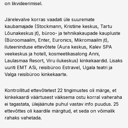
on likvideerimisel.
Järelevalve korras vaadati üle suuremate
kaubamajade (Stockmann, Kristiine keskus, Tartu
Lõunakeskus jt), büroo- ja tehnikakaupade kaupluste
(Büroomaailm, Enter, Euronics, Mikromaailm jt),
iluteeninduse ettevõtete (Aura keskus, Kalev SPA
veekeskus ja hotell, kosmeetikasalong Anni,
Laulasmaa Resort, Viru ilukeskus) kinkekaardid. Lisaks
uuriti EMT ASi, reisibüroo Estravel, Ugala teatri ja
Valga reisibüroo kinkekaarte.
Kontrollitud ettevõtetest 22 tingimustes oli märge, et
kinkekaardi väärtusest väiksema ostu korral vaheraha
ei tagastata, ülejäänute puhul vastav info puudus. 25
ettevõttes oli kaardile märgitud, et seda on võimalik
rahaks vahetada.