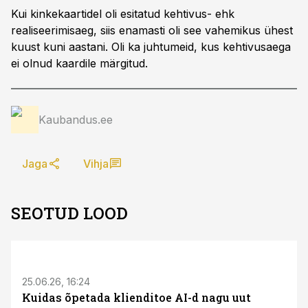
Kui kinkekaartidel oli esitatud kehtivus- ehk
realiseerimisaeg, siis enamasti oli see vahemikus ühest
kuust kuni aastani. Oli ka juhtumeid, kus kehtivusaega
ei olnud kaardile märgitud.
Kaubandus.ee
Jaga
Vihja
SEOTUD LOOD
ST
25.06.26, 16:24
Kuidas õpetada klienditoe AI-d nagu uut