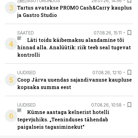
SISUTURUNDUS
29.07.26, 14:56
ST
3
Tartus avatakse PROMO Cash&Carry kauplus
ja Gastro Studio
SAATED
07.08.26, 15:11
Läti toidu käibemaksu alandamine tõi
4
hinnad alla. Analüütik: riik teeb seal tugevat
kontrolli
UUDISED
07.08.26, 12:10
5
Coop Järva uuendas sajandivanuse kaupluse
kopsaka summa eest
UUDISED
07.08.26, 10:58
Kümne aastaga kelnerist hotelli
6
tegevjuhiks. „Teeninduses tähendab
paigalseis tagasiminekut“