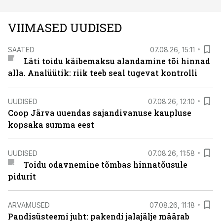
VIIMASED UUDISED
SAATED
07.08.26, 15:11
Läti toidu käibemaksu alandamine tõi hinnad
alla. Analüütik: riik teeb seal tugevat kontrolli
UUDISED
07.08.26, 12:10
Coop Järva uuendas sajandivanuse kaupluse
kopsaka summa eest
UUDISED
07.08.26, 11:58
Toidu odavnemine tõmbas hinnatõusule
pidurit
ARVAMUSED
07.08.26, 11:18
Pandisüsteemi juht: pakendi jalajälje määrab