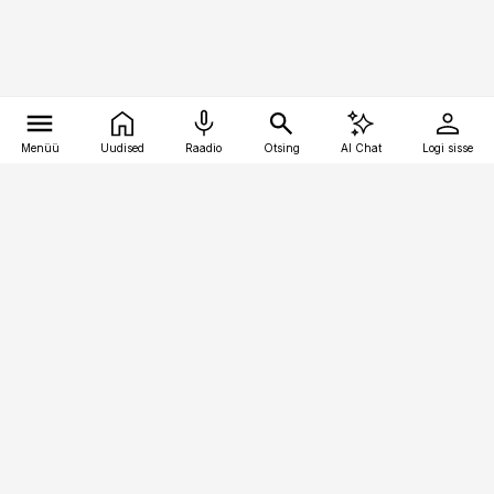
Menüü
Uudised
Raadio
Otsing
AI Chat
Logi sisse
Vana-Lõuna 39/1, 19094 Tallinn
(+372) 667 0111
kaubandus@kaubandus.ee
Telli
Reklaam
Firmast
Sisu kasutamisõigused
Ajakirjaniku
eetikakoodeks