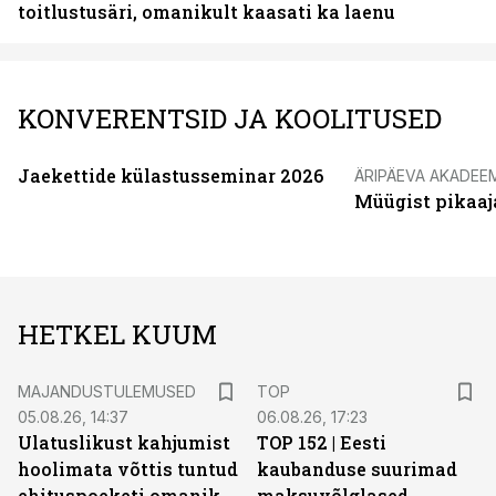
toitlustusäri, omanikult kaasati ka laenu
KONVERENTSID JA KOOLITUSED
Jaekettide külastusseminar 2026
ÄRIPÄEVA AKADEE
Müügist pikaaj
HETKEL KUUM
MAJANDUSTULEMUSED
TOP
05.08.26, 14:37
06.08.26, 17:23
Ulatuslikust kahjumist
TOP 152 | Eesti
hoolimata võttis tuntud
kaubanduse suurimad
ehituspoeketi omanik
maksuvõlglased