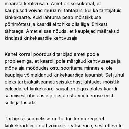
määrata kehtivusaja. Amet on seisukohal, et
kauplused võivad müüa nii tähtajalisi kui ka tähtajatuid
kinkekaarte. Kuid lähtuma peab mõistlikkuse
põhimõttest ja kaardil ei tohiks olla liiga lühikest
tähtaega. Amet ei saa nõuda, et kauplejad määraksid
kindlasti kinkekaardile kehtivusaja.
Kahel korral pöördusid tarbijad ameti poole
probleemiga, et kaardil pole märgitud kehtivusaega ja
mõne aja möödudes ostu sooritama minnes ei ole
kaupleja võimaldanud kinkekaardiga tasumist. Sel juhul
oleks tarbijakaitseameti seisukohast lähtudes mõistlik
eeldada, et kinkekaardi saajal on õigus alates kaardi
saamisest ühe aasta jooksul ostu või teenuse eest
sellega tasuda.
Tarbijakaitseametisse on tuldud ka murega, et
kinkekaarti ei olnud võimalik realiseerida, sest ettevõte