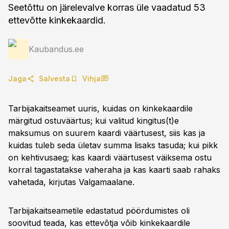
Seetõttu on järelevalve korras üle vaadatud 53
ettevõtte kinkekaardid.
Kaubandus.ee
Jaga
Salvesta
Vihja
Tarbijakaitseamet uuris, kuidas on kinkekaardile
märgitud ostuväärtus; kui valitud kingitus(t)e
maksumus on suurem kaardi väärtusest, siis kas ja
kuidas tuleb seda ületav summa lisaks tasuda; kui pikk
on kehtivusaeg; kas kaardi väärtusest väiksema ostu
korral tagastatakse vaheraha ja kas kaarti saab rahaks
vahetada, kirjutas Valgamaalane.
Tarbijakaitseametile edastatud pöördumistes oli
soovitud teada, kas ettevõtja võib kinkekaardile