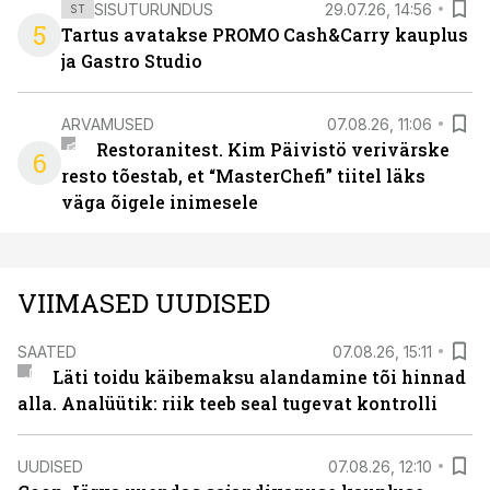
SISUTURUNDUS
29.07.26, 14:56
ST
5
Tartus avatakse PROMO Cash&Carry kauplus
ja Gastro Studio
ARVAMUSED
07.08.26, 11:06
Restoranitest. Kim Päivistö verivärske
6
resto tõestab, et “MasterChefi” tiitel läks
väga õigele inimesele
VIIMASED UUDISED
SAATED
07.08.26, 15:11
Läti toidu käibemaksu alandamine tõi hinnad
alla. Analüütik: riik teeb seal tugevat kontrolli
UUDISED
07.08.26, 12:10