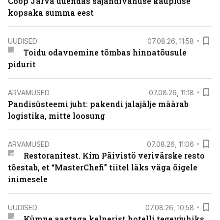
Coop Järva uuendas sajandivanuse kaupluse
kopsaka summa eest
UUDISED
07.08.26, 11:58
Toidu odavnemine tõmbas hinnatõusule
pidurit
ARVAMUSED
07.08.26, 11:18
Pandisüsteemi juht: pakendi jalajälje määrab
logistika, mitte loosung
ARVAMUSED
07.08.26, 11:06
Restoranitest. Kim Päivistö verivärske resto
tõestab, et “MasterChefi” tiitel läks väga õigele
inimesele
UUDISED
07.08.26, 10:58
Kümne aastaga kelnerist hotelli tegevjuhiks.