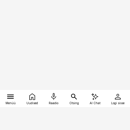
Menüü
Uudised
Raadio
Otsing
AI Chat
Logi sisse
Vana-Lõuna 39/1, 19094 Tallinn