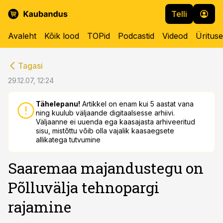
Telli
Avaleht
Kõik lood
TOPid
Podcastid
Videod
Üritus
cebook
cebook
Tagasi
Twitter)
Twitter)
29.12.07, 12:24
kedIn
kedIn
Tähelepanu!
Artikkel on enam kui 5 aastat vana
ning kuulub väljaande digitaalsesse arhiivi.
ail
ail
Väljaanne ei uuenda ega kaasajasta arhiveeritud
sisu, mistõttu võib olla vajalik kaasaegsete
k
k
allikatega tutvumine
Saaremaa majandustegu on
Põlluvälja tehnopargi
rajamine