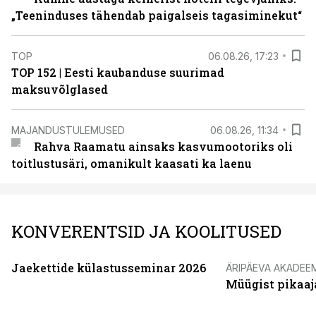
„Teeninduses tähendab paigalseis tagasiminekut“
TOP
06.08.26, 17:23
TOP 152 | Eesti kaubanduse suurimad
maksuvõlglased
MAJANDUSTULEMUSED
06.08.26, 11:34
Rahva Raamatu ainsaks kasvumootoriks oli
toitlustusäri, omanikult kaasati ka laenu
KONVERENTSID JA KOOLITUSED
Jaekettide külastusseminar 2026
ÄRIPÄEVA AKADEE
Müügist pikaaj