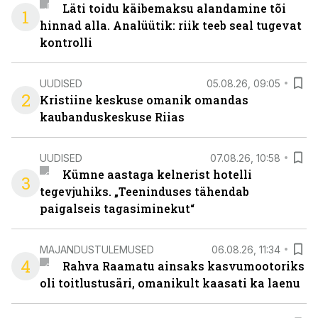
Läti toidu käibemaksu alandamine tõi
1
hinnad alla. Analüütik: riik teeb seal tugevat
kontrolli
UUDISED
05.08.26, 09:05
2
Kristiine keskuse omanik omandas
kaubanduskeskuse Riias
UUDISED
07.08.26, 10:58
Kümne aastaga kelnerist hotelli
3
tegevjuhiks. „Teeninduses tähendab
paigalseis tagasiminekut“
MAJANDUSTULEMUSED
06.08.26, 11:34
4
Rahva Raamatu ainsaks kasvumootoriks
oli toitlustusäri, omanikult kaasati ka laenu