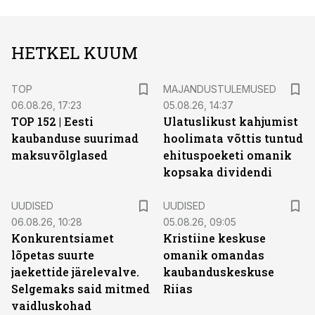
HETKEL KUUM
TOP
MAJANDUSTULEMUSED
06.08.26, 17:23
05.08.26, 14:37
TOP 152 | Eesti
Ulatuslikust kahjumist
kaubanduse suurimad
hoolimata võttis tuntud
maksuvõlglased
ehituspoeketi omanik
kopsaka dividendi
UUDISED
UUDISED
06.08.26, 10:28
05.08.26, 09:05
Konkurentsiamet
Kristiine keskuse
lõpetas suurte
omanik omandas
jaekettide järelevalve.
kaubanduskeskuse
Selgemaks said mitmed
Riias
vaidluskohad