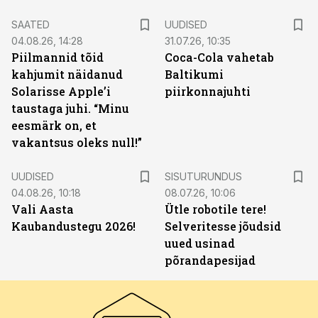
SAATED
UUDISED
04.08.26, 14:28
31.07.26, 10:35
Piilmannid tõid
Coca-Cola vahetab
kahjumit näidanud
Baltikumi
Solarisse Apple’i
piirkonnajuhti
taustaga juhi. “Minu
eesmärk on, et
vakantsus oleks null!”
ST
UUDISED
SISUTURUNDUS
04.08.26, 10:18
08.07.26, 10:06
Vali Aasta
Ütle robotile tere!
Kaubandustegu 2026!
Selveritesse jõudsid
uued usinad
põrandapesijad