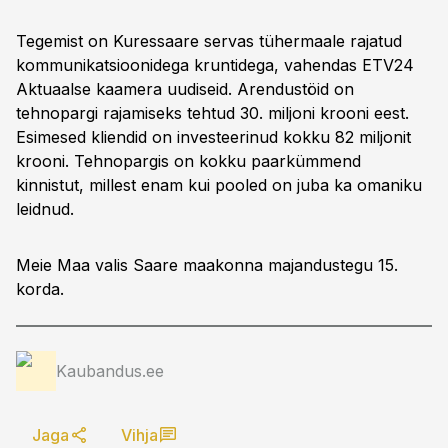
Tegemist on Kuressaare servas tühermaale rajatud
kommunikatsioonidega kruntidega, vahendas ETV24
Aktuaalse kaamera uudiseid. Arendustöid on
tehnopargi rajamiseks tehtud 30. miljoni krooni eest.
Esimesed kliendid on investeerinud kokku 82 miljonit
krooni. Tehnopargis on kokku paarkümmend
kinnistut, millest enam kui pooled on juba ka omaniku
leidnud.
Meie Maa valis Saare maakonna majandustegu 15.
korda.
Kaubandus.ee
Jaga
Vihja