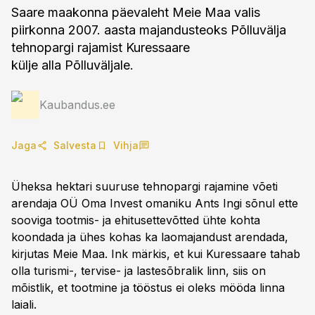
Saare maakonna päevaleht Meie Maa valis
piirkonna 2007. aasta majandusteoks Põlluvälja
tehnopargi rajamist Kuressaare
külje alla Põlluväljale.
Kaubandus.ee
Jaga
Salvesta
Vihja
Üheksa hektari suuruse tehnopargi rajamine võeti
arendaja OÜ Oma Invest omaniku Ants Ingi sõnul ette
sooviga tootmis- ja ehitusettevõtted ühte kohta
koondada ja ühes kohas ka laomajandust arendada,
kirjutas Meie Maa. Ink märkis, et kui Kuressaare tahab
olla turismi-, tervise- ja lastesõbralik linn, siis on
mõistlik, et tootmine ja tööstus ei oleks mööda linna
laiali.