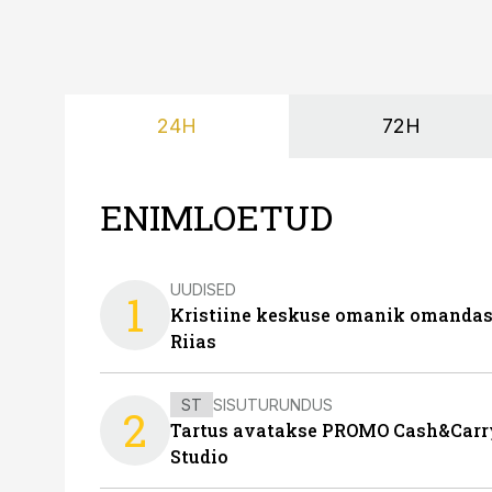
24H
72H
ENIMLOETUD
UUDISED
1
Kristiine keskuse omanik omanda
Riias
ST
SISUTURUNDUS
2
Tartus avatakse PROMO Cash&Carry
Studio