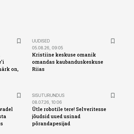
UUDISED
05.08.26, 09:05
t
Kristiine keskuse omanik
’i
omandas kaubanduskeskuse
märk on,
Riias
ST
SISUTURUNDUS
08.07.26, 10:06
vadel
Ütle robotile tere! Selveritesse
sta
jõudsid uued usinad
ks
põrandapesijad