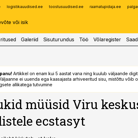
e
logistikauudised.ee
toostusuudised.ee
raamatupidaja.ee
palga
Infopank
Radar
ritused
Galeriid
Sisuturundus
Töö
Võlaregister
Saad
panu!
Artikkel on enam kui 5 aastat vana ning kuulub väljaande digi
. Väljaanne ei uuenda ega kaasajasta arhiveeritud sisu, mistõttu võib ol
sete allikatega tutvumine
kid müüsid Viru kesku
listele ecstasyt