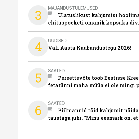
MAJANDUSTULEMUSED
3
Ulatuslikust kahjumist hoolima
ehituspoeketi omanik kopsaka div
UUDISED
4
Vali Aasta Kaubandustegu 2026!
SAATED
5
Pereettevõte toob Eestisse Kree
fetatünni maha müüa ei ole mingi 
SAATED
6
Piilmannid tõid kahjumit näida
taustaga juhi. “Minu eesmärk on, et