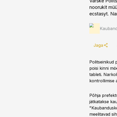
Värske Polits
noorukit müüs
ecstasyt. Nar
Kauband
Jaga
Politseinikud
poisi kinni mö
tableti. Nark
kontrollimise a
Põhja prefekt
jätkatakse ka
"Kaubanduske
meelitavad si