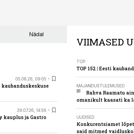
Nädal
VIIMASED U
TOP
TOP 152 | Eesti kauba
05.08.26, 09:05
s kaubanduskeskuse
MAJANDUSTULEMUSED
Rahva Raamatu ains
omanikult kaasati ka 
29.07.26, 14:56
 kauplus ja Gastro
UUDISED
Konkurentsiamet lõpeta
said mitmed vaidlusk