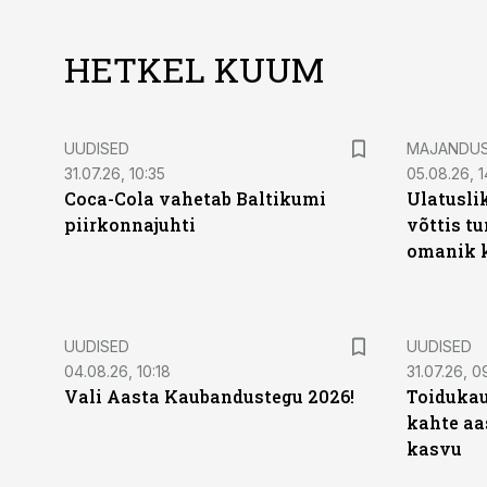
HETKEL KUUM
UUDISED
MAJANDU
31.07.26, 10:35
05.08.26, 1
Coca-Cola vahetab Baltikumi
Ulatusli
piirkonnajuhti
võttis t
omanik k
UUDISED
UUDISED
04.08.26, 10:18
31.07.26, 0
Vali Aasta Kaubandustegu 2026!
Toidukau
kahte aa
kasvu