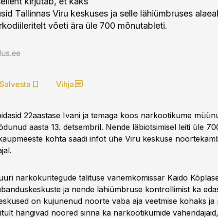
eileht kirjutab, et kaks
id Tallinnas Viru keskuses ja selle lähiümbruses alaeal
kodiileritelt võeti ära üle 700 mõnutableti.
us.ee
Salvesta
Vihja
 pidasid 22aastase Ivani ja temaga koos narkootikume müün
ödunud aasta 13. detsembril. Nende läbiotsimisel leiti üle 7
okaupmeeste kohta saadi infot ühe Viru keskuse noortekam
jal.
uuri narkokuritegude talituse vanemkomissar Kaido Kõplas
ubanduskeskuste ja nende lähiümbruse kontrollimist ka edas
skused on kujunenud noorte vaba aja veetmise kohaks ja
hitult hängivad noored sinna ka narkootikumide vahendajaid