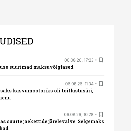
UDISED
06.08.26, 17:23
nduse suurimad maksuvõlglased
06.08.26, 11:34
aks kasvumootoriks oli toitlustusäri,
laenu
06.08.26, 10:28
s suurte jaekettide järelevalve. Selgemaks
ohad