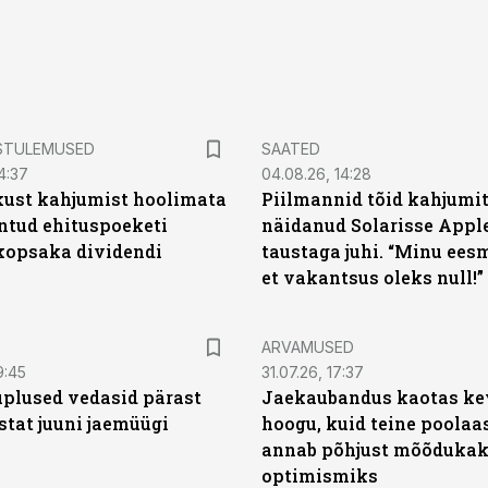
STULEMUSED
SAATED
4:37
04.08.26, 14:28
kust kahjumist hoolimata
Piilmannid tõid kahjumi
untud ehituspoeketi
näidanud Solarisse Apple
opsaka dividendi
taustaga juhi. “Minu ees
et vakantsus oleks null!”
ARVAMUSED
9:45
31.07.26, 17:37
plused vedasid pärast
Jaekaubandus kaotas ke
stat juuni jaemüügi
hoogu, kuid teine poolaa
annab põhjust mõõduka
optimismiks