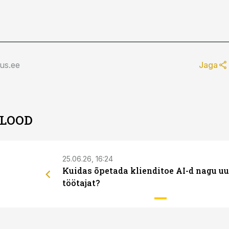
us.ee
Jaga
 LOOD
25.06.26, 16:24
Kuidas õpetada klienditoe AI-d nagu uu
töötajat?