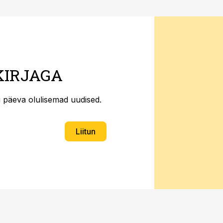
KIRJAGA
ti päeva olulisemad uudised.
Liitun