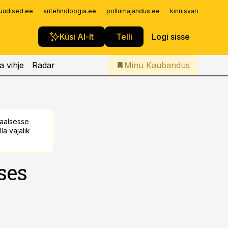
Iseteenindus
uudised.ee
aritehnoloogia.ee
pollumajandus.ee
kinnisvarauudised.
Telli Kaubandus
Küsi AI-lt
Telli
Logi sisse
a vihje
Radar
Minu Kaubandus
taalsesse
la vajalik
ses