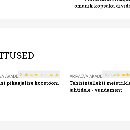
omanik kopsaka divid
LITUSED
8 akadeemilist tundi
8 akadeemilis
VA AKADEEMIA
ÄRIPÄEVA AKADEEMIA
st pikaajalise koostööni
Tehisintellekti meistrikl
juhtidele - vundament