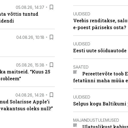
05.08.26, 14:37
ta võttis tuntud
UUDISED
Veebis renditakse, salo
idendi
e-poest päriseks osta?
04.08.26, 10:18
UUDISED
Eesti uute sõiduautode 
05.08.26, 15:38
SAATED
ka maitseid. “Kuus 25
Pereettevõte toob E
probleem“
fetatünni maha müüa ei
04.08.26, 14:28
UUDISED
nud Solarisse Apple’i
Selgus kogu Baltikumi
 vakantsus oleks null!”
MAJANDUSTULEMUSED
Ulatuslikust kahju