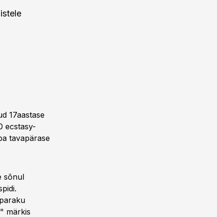
istele
ud 17aastase
00 ecstasy-
ba tavapärase
e sõnul
pidi.
 paraku
," märkis