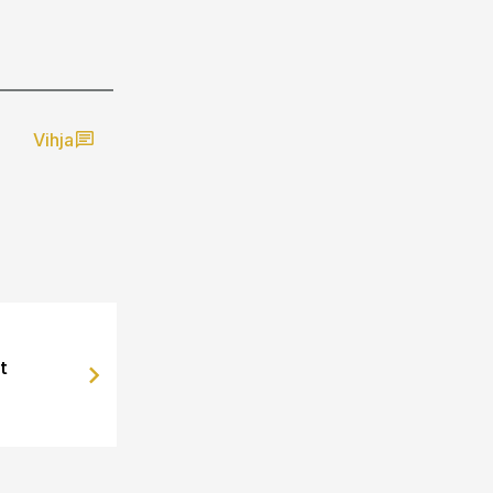
Vihja
t