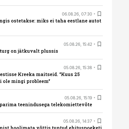
06.08.26, 07:30
ngis ostetakse: miks ei taha eestlane autot
05.08.26, 15:42
turg on jätkuvalt plussis
05.08.26, 15:38
estisse Kreeka maitseid. “Kuus 25
 ole mingi probleem“
05.08.26, 15:19
 parima teenindusega telekomiettevõte
05.08.26, 14:37
mist hoolimata võttis tuntud ehituspoeketi