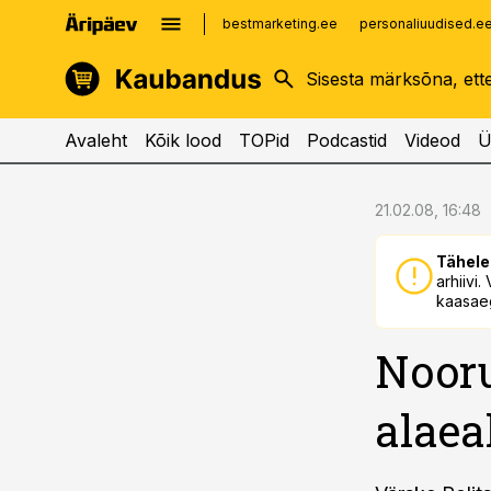
bestmarketing.ee
personaliuudised.e
kinnisvarauudised.ee
imelineajalugu.ee
logistikauudised.ee
imelineteadus.ee
Avaleht
Kõik lood
TOPid
Podcastid
Videod
Ü
cebook
cebook
21.02.08, 16:48
Twitter)
Twitter)
Tähele
kedIn
kedIn
arhiivi
kaasaeg
ail
ail
Nooru
k
k
alaea