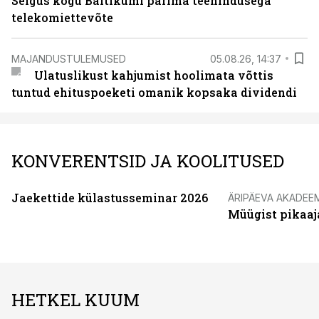
Selgus kogu Baltikumi parima teenindusega
telekomiettevõte
MAJANDUSTULEMUSED
05.08.26, 14:37
Ulatuslikust kahjumist hoolimata võttis
tuntud ehituspoeketi omanik kopsaka dividendi
KONVERENTSID JA KOOLITUSED
Jaekettide külastusseminar 2026
ÄRIPÄEVA AKADEE
Müügist pikaaj
HETKEL KUUM