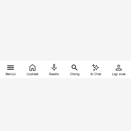
Menüü
Uudised
Raadio
Otsing
AI Chat
Logi sisse
Vana-Lõuna 39/1, 19094 Tallinn
(+372) 667 0111
kaubandus@kaubandus.ee