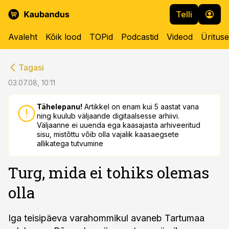
Telli
Avaleht
Kõik lood
TOPid
Podcastid
Videod
Üritus
cebook
cebook
Tagasi
Twitter)
Twitter)
03.07.08, 10:11
kedIn
kedIn
Tähelepanu!
Artikkel on enam kui 5 aastat vana
ning kuulub väljaande digitaalsesse arhiivi.
ail
ail
Väljaanne ei uuenda ega kaasajasta arhiveeritud
sisu, mistõttu võib olla vajalik kaasaegsete
k
k
allikatega tutvumine
Turg, mida ei tohiks olemas
olla
Iga teisipäeva varahommikul avaneb Tartumaa