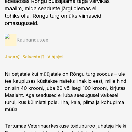
edelaosas Rõngu bussijaama taga värvikas
maailm, mida seaduste järgi olemas ei
tohiks olla. Rõngu turg on üks viimaseid
omasuguseid.
Kaubandus.ee
Jaga
Salvesta
Vihja
Nii ostjatele kui müüjatele on Rõngu turg soodus – üle
tee kaupluses küsitakse näiteks lihakilo eest, mille hind
on siin 40 krooni, juba 80 või isegi 100 krooni, kirjutas
Maaleht. Aga seadused ei luba seesugusel väikesel
turul, kus külmletti pole, liha, kala, piima ja kohupiima
müüa.
Tartumaa Veterinaarkeskuse toidubüroo juhataja Heiki