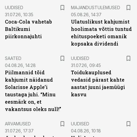
UUDISED
MAJANDUSTULEMUSED
31.07.26, 10:35
05.08.26, 14:37
Coca-Cola vahetab
Ulatuslikust kahjumist
Baltikumi
hoolimata võttis tuntud
piirkonnajuhti
ehituspoeketi omanik
kopsaka dividendi
SAATED
UUDISED
04.08.26, 14:28
31.07.26, 09:45
Piilmannid tõid
Toidukauplused
kahjumit näidanud
vedasid pärast kahte
Solarisse Apple’i
aastat juuni jaemüügi
taustaga juhi. “Minu
kasvu
eesmärk on, et
vakantsus oleks null!”
ARVAMUSED
UUDISED
31.07.26, 17:37
04.08.26, 10:18