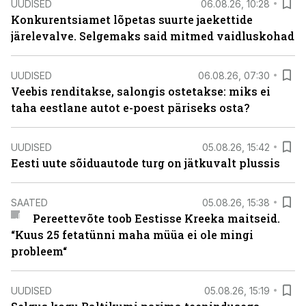
UUDISED
06.08.26, 10:28
Konkurentsiamet lõpetas suurte jaekettide
järelevalve. Selgemaks said mitmed vaidluskohad
UUDISED
06.08.26, 07:30
Veebis renditakse, salongis ostetakse: miks ei
taha eestlane autot e-poest päriseks osta?
UUDISED
05.08.26, 15:42
Eesti uute sõiduautode turg on jätkuvalt plussis
SAATED
05.08.26, 15:38
Pereettevõte toob Eestisse Kreeka maitseid.
“Kuus 25 fetatünni maha müüa ei ole mingi
probleem“
UUDISED
05.08.26, 15:19