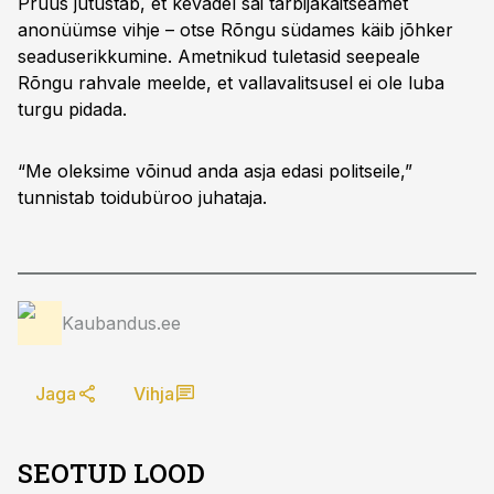
Pruus jutustab, et kevadel sai tarbijakaitseamet
anonüümse vihje – otse Rõngu südames käib jõhker
seaduserikkumine. Ametnikud tuletasid seepeale
Rõngu rahvale meelde, et vallavalitsusel ei ole luba
turgu pidada.
“Me oleksime võinud anda asja edasi politseile,”
tunnistab toidubüroo juhataja.
Kaubandus.ee
Jaga
Vihja
SEOTUD LOOD