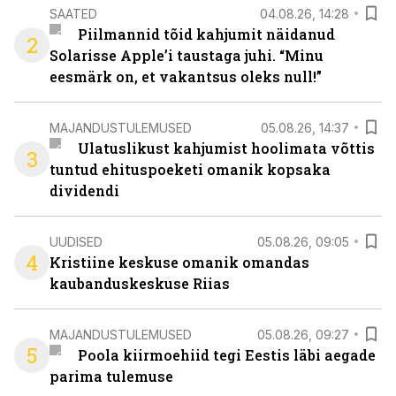
SAATED
04.08.26, 14:28
Piilmannid tõid kahjumit näidanud
2
Solarisse Apple’i taustaga juhi. “Minu
eesmärk on, et vakantsus oleks null!”
MAJANDUSTULEMUSED
05.08.26, 14:37
Ulatuslikust kahjumist hoolimata võttis
3
tuntud ehituspoeketi omanik kopsaka
dividendi
UUDISED
05.08.26, 09:05
4
Kristiine keskuse omanik omandas
kaubanduskeskuse Riias
MAJANDUSTULEMUSED
05.08.26, 09:27
5
Poola kiirmoehiid tegi Eestis läbi aegade
parima tulemuse