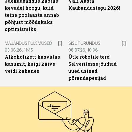
Jaekaubandus kaotas
Vali Aasta
kevadel hoogu, kuid
Kaubandustegu 2026!
teine poolaasta annab
põhjust mõõdukaks
optimismiks
ST
MAJANDUSTULEMUSED
SISUTURUNDUS
03.08.26, 11:45
08.07.26, 10:06
Alkoholikett kasvatas
Ütle robotile tere!
kasumit, kuigi käive
Selveritesse jõudsid
veidi kahanes
uued usinad
põrandapesijad