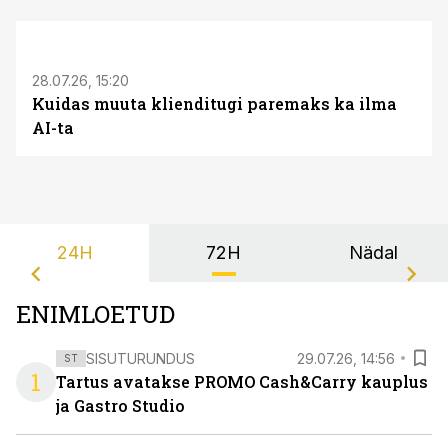
ST
28.07.26, 15:20
Kuidas muuta klienditugi paremaks ka ilma
AI-ta
24H
72H
Nädal
ENIMLOETUD
SISUTURUNDUS
29.07.26, 14:56
ST
1
Tartus avatakse PROMO Cash&Carry kauplus
ja Gastro Studio