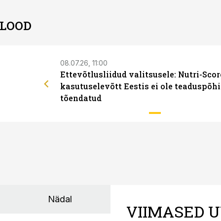
 LOOD
08.07.26, 11:00
Ettevõtlusliidud valitsusele: Nutri-Scor
kasutuselevõtt Eestis ei ole teaduspõhi
tõendatud
Nädal
VIIMASED U