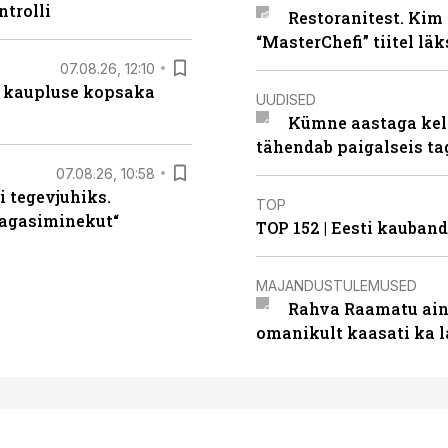
ntrolli
Restoranitest. Kim 
“MasterChefi” tiitel lä
07.08.26, 12:10
 kaupluse kopsaka
UUDISED
Kümne aastaga keln
tähendab paigalseis t
07.08.26, 10:58
i tegevjuhiks.
TOP
tagasiminekut“
TOP 152 | Eesti kauba
MAJANDUSTULEMUSED
Rahva Raamatu ains
omanikult kaasati ka 