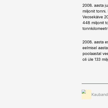
2008. aasta ju
miljonit tonni
Veosekäive 200
448 miljonit t
tonnkilomeetri
2008. aasta e
eelmisel aasta
poolaastal ve
oli üle 133 mil
Kauband