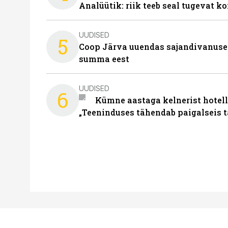
Analüütik: riik teeb seal tugevat ko
UUDISED
5
Coop Järva uuendas sajandivanuse
summa eest
UUDISED
6
Kümne aastaga kelnerist hotell
„Teeninduses tähendab paigalseis 