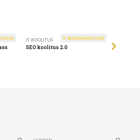
t tundi
6 akadeemilist tundi
Müügijuh
IT KOOLITUS
ass
SEO koolitus 2.0