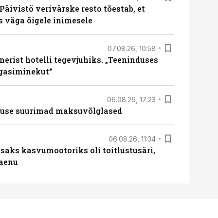
Päivistö verivärske resto tõestab, et
ks väga õigele inimesele
07.08.26, 10:58
erist hotelli tegevjuhiks. „Teeninduses
agasiminekut“
06.08.26, 17:23
nduse suurimad maksuvõlglased
06.08.26, 11:34
aks kasvumootoriks oli toitlustusäri,
laenu