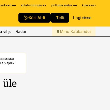
Iseteenindus
uudised.ee
aritehnoloogia.ee
pollumajandus.ee
kinnisvarauudised.
Telli Kaubandus
Küsi AI-lt
Telli
Logi sisse
a vihje
Radar
Minu Kaubandus
taalsesse
la vajalik
 üle