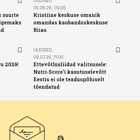
UUDISED
05.08.26, 09:05
 suurte
Kristiine keskuse omanik
Selgemaks
omandas kaubanduskeskuse
ad
Riias
UUDISED
08.07.26, 11:00
u 2026!
Ettevõtlusliidud valitsusele:
Nutri-Score'i kasutuselevõtt
Eestis ei ole teaduspõhiselt
tõendatud