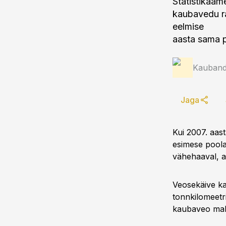
Statistikaam
kaubavedu r
eelmise
aasta sama p
Kauband
Jaga
Kui 2007. aast
esimese poola
vähehaaval, a
Veosekäive kah
tonnkilomeetr
kaubaveo maht