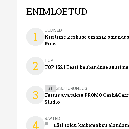
ENIMLOETUD
UUDISED
1
Kristiine keskuse omanik omanda
Riias
TOP
2
TOP 152 | Eesti kaubanduse suurim
ST
SISUTURUNDUS
3
Tartus avatakse PROMO Cash&Carry
Studio
SAATED
4
Läti toidu käibemaksu alandami