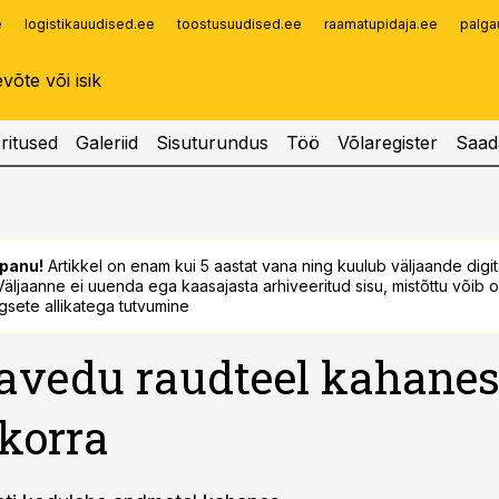
e
logistikauudised.ee
toostusuudised.ee
raamatupidaja.ee
palga
Infopank
Radar
ritused
Galeriid
Sisuturundus
Töö
Võlaregister
Saad
panu!
Artikkel on enam kui 5 aastat vana ning kuulub väljaande digi
. Väljaanne ei uuenda ega kaasajasta arhiveeritud sisu, mistõttu võib ol
sete allikatega tutvumine
vedu raudteel kahanes
korra