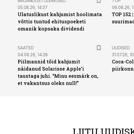
MAJANDUSTULEMUSED
TOP
05.08.26, 14:37
06.08.26, 1
Ulatuslikust kahjumist hoolimata
TOP 152 
võttis tuntud ehituspoeketi
suurima
omanik kopsaka dividendi
SAATED
UUDISED
04.08.26, 14:28
31.07.26, 10
Piilmannid tõid kahjumit
Coca-Col
näidanud Solarisse Apple’i
piirkonn
taustaga juhi. “Minu eesmärk on,
et vakantsus oleks null!”
LIITU UUDIS