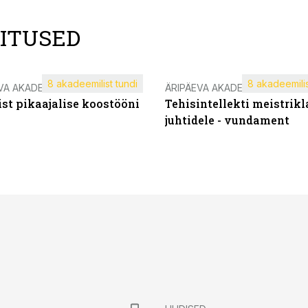
LITUSED
8 akadeemilist tundi
8 akadeemilis
VA AKADEEMIA
ÄRIPÄEVA AKADEEMIA
st pikaajalise koostööni
Tehisintellekti meistrikl
juhtidele - vundament