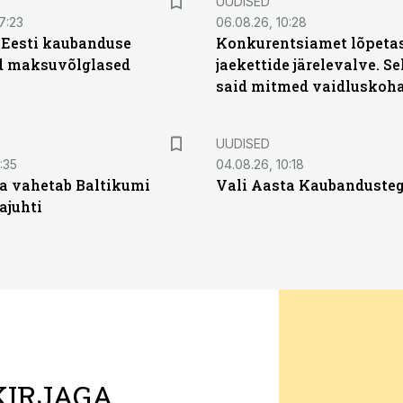
UUDISED
7:23
06.08.26, 10:28
| Eesti kaubanduse
Konkurentsiamet lõpetas
d maksuvõlglased
jaekettide järelevalve. 
said mitmed vaidluskoh
UUDISED
:35
04.08.26, 10:18
a vahetab Baltikumi
Vali Aasta Kaubandusteg
ajuhti
KIRJAGA