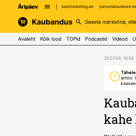
bestmarketing.ee
personaliuudised.e
kinnisvarauudised.ee
imelineajalugu.ee
logistikauudised.ee
imelineteadus.ee
Avaleht
Kõik lood
TOPid
Podcastid
Videod
Ü
cebook
cebook
29.07.08, 16:58
Twitter)
Twitter)
Tähele
kedIn
kedIn
arhiivi
kaasaeg
ail
ail
Kauba
k
k
kahe 