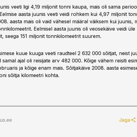
unis veeti ligi 4,19 miljonit tonni kaupa, mais oli sama perioo
. Eelmise aasta juunis veeti veidi rohkem kui 4,97 miljonit to
8. aasta mais oli vaid vähesel määral väiksem kui juunis, mi
onnkilomeetrit. Eelmisel aasta juunis oli veosekäive veidi üle 
t, seega 151 miljonit tonnkilomeetrit suurem.
simese kuue kuuga veeti raudteel 2 632 000 sõitjat, neist j
l samal ajal oli reisijate arv 482 000. Kõige vähem reisiti esi
ebruaris ja kõige enam mais. Sõitjakäive 2008. aasta esimes
joni sõitja kilomeetri kohta.
us.ee
Jaga