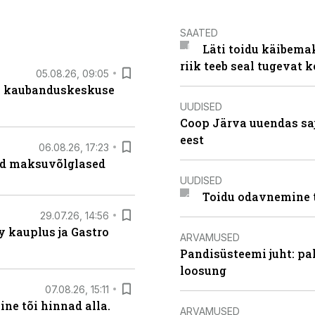
SAATED
Läti toidu käibema
riik teeb seal tugevat k
05.08.26, 09:05
s kaubanduskeskuse
UUDISED
Coop Järva uuendas s
eest
06.08.26, 17:23
ad maksuvõlglased
UUDISED
Toidu odavnemine 
29.07.26, 14:56
 kauplus ja Gastro
ARVAMUSED
Pandisüsteemi juht: pak
loosung
07.08.26, 15:11
ne tõi hinnad alla.
ARVAMUSED