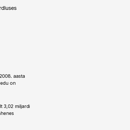
rdluses
s 2008. aasta
vedu on
 3,02 miljardi
vähenes