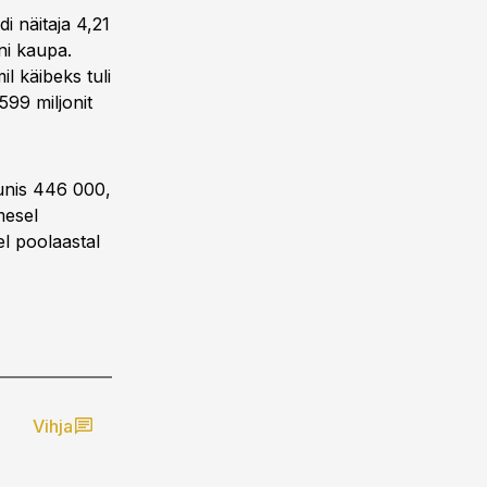
di näitaja 4,21
nni kaupa.
l käibeks tuli
599 miljonit
uunis 446 000,
mesel
el poolaastal
Vihja