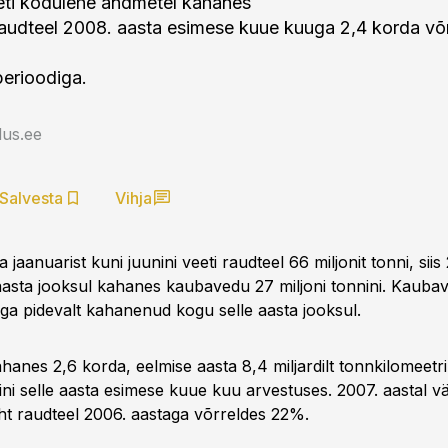
eti kodulehe andmetel kahanes
audteel 2008. aasta esimese kuue kuuga 2,4 korda võ
erioodiga.
us.ee
Salvesta
Vihja
a jaanuarist kuni juunini veeti raudteel 66 miljonit tonni, sii
asta jooksul kahanes kaubavedu 27 miljoni tonnini. Kauba
ga pidevalt kahanenud kogu selle aasta jooksul.
anes 2,6 korda, eelmise aasta 8,4 miljardilt tonnkilomeetrilt
ini selle aasta esimese kuue kuu arvestuses. 2007. aastal 
 raudteel 2006. aastaga võrreldes 22%.