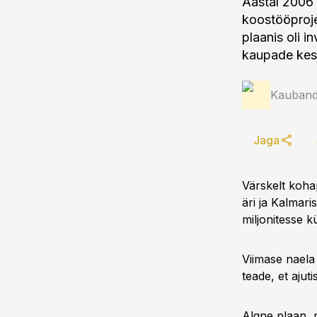
Aastal 2006 
koostööprojek
plaanis oli i
kaupade kesk
Kauband
Jaga
Värskelt koha
äri ja Kalmari
miljonitesse k
Viimase naela 
teade, et ajut
Algne plaan, m