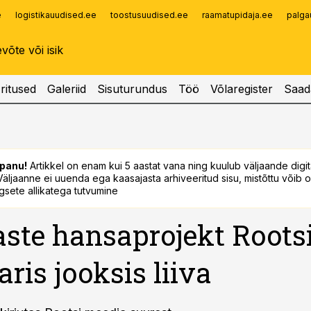
e
logistikauudised.ee
toostusuudised.ee
raamatupidaja.ee
palga
Infopank
Radar
ritused
Galeriid
Sisuturundus
Töö
Võlaregister
Saad
panu!
Artikkel on enam kui 5 aastat vana ning kuulub väljaande digi
. Väljaanne ei uuenda ega kaasajasta arhiveeritud sisu, mistõttu võib ol
sete allikatega tutvumine
aste hansaprojekt Roots
ris jooksis liiva