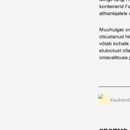
konteinerid Fa
allhankijatele
Muuhulgas on 
otsustanud hii
võtab kohalik 
elulootust oll
omavalitsuse 
Kauband