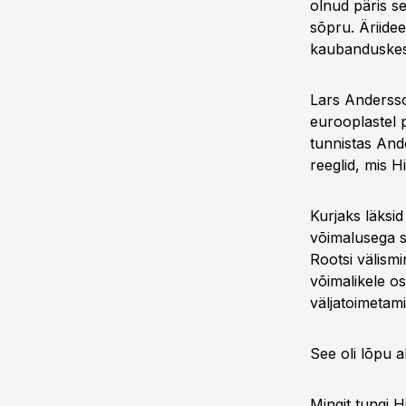
olnud päris s
sõpru. Äriidee
kaubanduskesk
Lars Andersso
eurooplastel p
tunnistas Ande
reeglid, mis H
Kurjaks läksid
võimalusega s
Rootsi välismi
võimalikele os
väljatoimetami
See oli lõpu a
Mingit tungi 