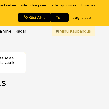
Iseteenindus
uudised.ee
aritehnoloogia.ee
pollumajandus.ee
kinnisvarauudised.
Telli Kaubandus
Küsi AI-lt
Telli
Logi sisse
a vihje
Radar
Minu Kaubandus
taalsesse
la vajalik
is