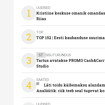
UUDISED
1
Kristiine keskuse omanik omanda
Riias
TOP
2
TOP 152 | Eesti kaubanduse suurim
ST
SISUTURUNDUS
3
Tartus avatakse PROMO Cash&Carry
Studio
SAATED
4
Läti toidu käibemaksu alandami
Analüütik: riik teeb seal tugevat ko
UUDISED