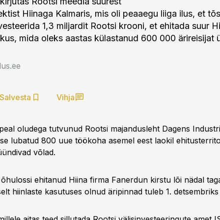
kirjutas Rootsi meedia suurest
tist Hiinaga Kalmaris, mis oli peaaegu liiga ilus, et tõsi
nvesteerida 1,3 miljardit Rootsi krooni, et ehitada suur H
us, mida oleks aastas külastanud 600 000 ärireisijat ü
us.ee
Salvesta
Vihja
peal oludega tutvunud Rootsi majandusleht Dagens Industri l
sse lubatud 800 uue töökoha asemel eest laokil ehitusterrit
üündivad võlad.
õhulossi ehitanud Hiina firma Fanerdun kirstu lõi nädal tag
iselt hiinlaste kasutuses olnud äripinnad tuleb 1. detsembrik
illele aitas teed sillutada Rootsi välisinvesteeringute amet I