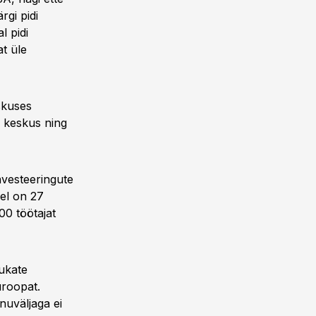
rgi pidi
l pidi
at üle
skuses
ni keskus ning
nvesteeringute
lel on 27
00 töötajat
ukate
uroopat.
nuväljaga ei