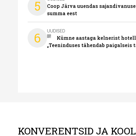
5
Coop Järva uuendas sajandivanuse
summa eest
UUDISED
6
Kümne aastaga kelnerist hotell
„Teeninduses tähendab paigalseis 
KONVERENTSID JA KOO