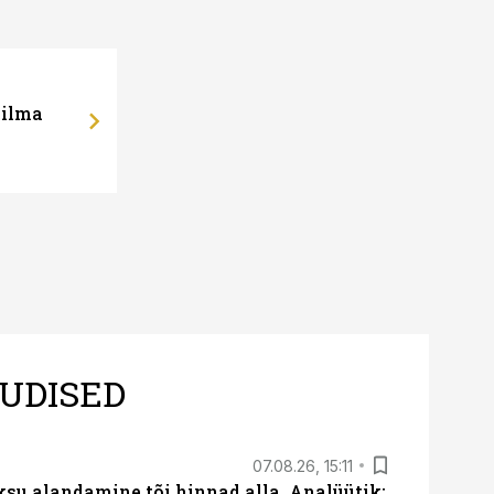
 ilma
UDISED
07.08.26, 15:11
ksu alandamine tõi hinnad alla. Analüütik: