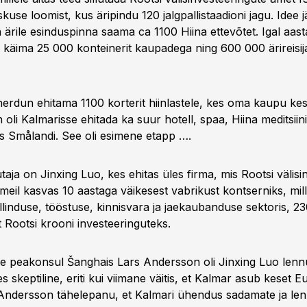
se loomist, kus äripindu 120 jalgpallistaadioni jagu. Idee jä
rile esinduspinna saama ca 1100 Hiina ettevõtet. Igal aasta
i käima 25 000 konteinerit kaupadega ning 600 000 ärireisij
anerdun ehitama 1100 korterit hiinlastele, kes oma kaupu ke
an oli Kalmarisse ehitada ka suur hotell, spaa, Hiina meditsii
us Smålandi. See oli esimene etapp ….
aja on Jinxing Luo, kes ehitas üles firma, mis Rootsi välisi
meil kasvas 10 aastaga väikesest vabrikust kontserniks, mil
llinduse, tööstuse, kinnisvara ja jaekaubanduse sektoris, 23
it Rootsi krooni investeeringuteks.
e peakonsul Šanghais Lars Andersson oli Jinxing Luo lenn
s skeptiline, eriti kui viimane väitis, et Kalmar asub keset E
 Andersson tähelepanu, et Kalmari ühendus sadamate ja len