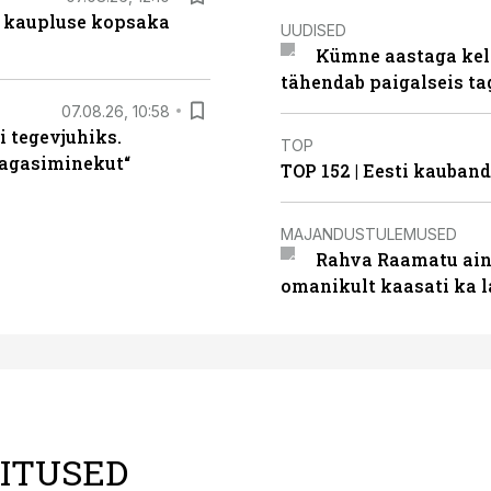
 kaupluse kopsaka
UUDISED
Kümne aastaga keln
tähendab paigalseis t
07.08.26, 10:58
i tegevjuhiks.
TOP
tagasiminekut“
TOP 152 | Eesti kauba
MAJANDUSTULEMUSED
Rahva Raamatu ains
omanikult kaasati ka 
LITUSED