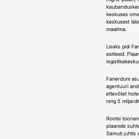
kaubanduskesku
keskuses oma ä
keskusest läb
maailma.
Lisaks pidi F
esitlesid. Pla
logistikakesk
Fanerduni asut
agentuuri and
ettevõtet hote
ning 5 miljard
Rootsi toonan
plaanide suhte
Samuti juhtis