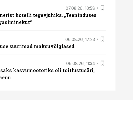
07.08.26, 10:58
erist hotelli tegevjuhiks. „Teeninduses
agasiminekut“
06.08.26, 17:23
nduse suurimad maksuvõlglased
06.08.26, 11:34
aks kasvumootoriks oli toitlustusäri,
laenu