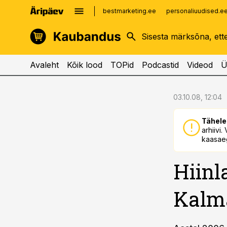
bestmarketing.ee
personaliuudised.e
kinnisvarauudised.ee
imelineajalugu.ee
logistikauudised.ee
imelineteadus.ee
Avaleht
Kõik lood
TOPid
Podcastid
Videod
Ü
cebook
cebook
03.10.08, 12:04
Twitter)
Twitter)
Tähele
kedIn
kedIn
arhiivi
kaasaeg
ail
ail
Hiinl
k
k
Kalma