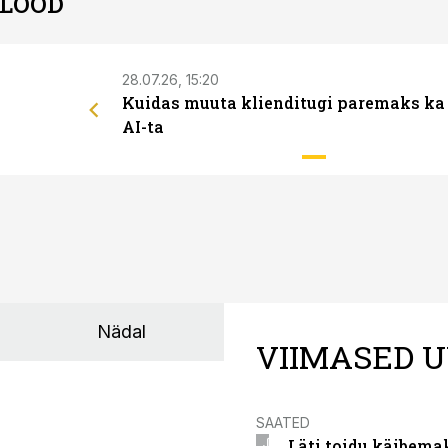
 LOOD
28.07.26, 15:20
Kuidas muuta klienditugi paremaks ka
AI-ta
Nädal
VIIMASED U
SAATED
Läti toidu käibema