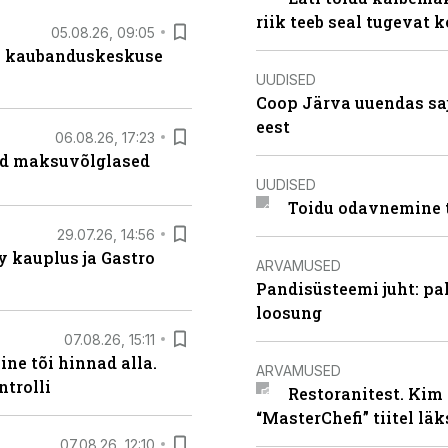
riik teeb seal tugevat k
05.08.26, 09:05
s kaubanduskeskuse
UUDISED
Coop Järva uuendas s
eest
06.08.26, 17:23
ad maksuvõlglased
UUDISED
Toidu odavnemine 
29.07.26, 14:56
 kauplus ja Gastro
ARVAMUSED
Pandisüsteemi juht: pak
loosung
07.08.26, 15:11
ne tõi hinnad alla.
ARVAMUSED
ntrolli
Restoranitest. Kim 
“MasterChefi” tiitel lä
07.08.26, 12:10