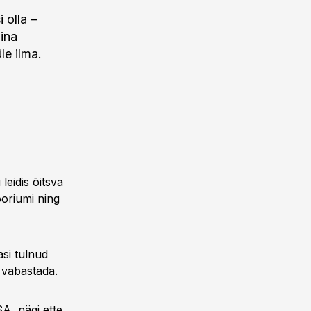
 olla –
iina
le ilma.
eidis õitsva
ooriumi ning
asi tulnud
s vabastada.
SA, nägi ette