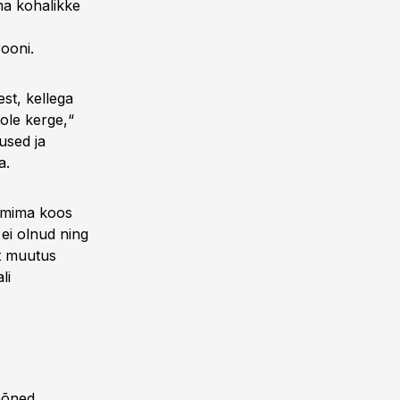
ma kohalikke
rooni.
st, kellega
pole kerge,“
used ja
a.
aamima koos
 ei olnud ning
kt muutus
li
 mõned