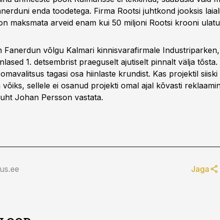
nerduni enda toodetega. Firma Rootsi juhtkond jooksis laiali
 on maksmata arveid enam kui 50 miljoni Rootsi krooni ulatu
Fanerdun võlgu Kalmari kinnisvarafirmale Industriparken,
nlased 1. detsembrist praeguselt ajutiselt pinnalt välja tõsta.
omavalitsus tagasi osa hiinlaste krundist. Kas projektil siiski
a võiks, sellele ei osanud projekti omal ajal kõvasti reklaami
juht Johan Persson vastata.
us.ee
Jaga