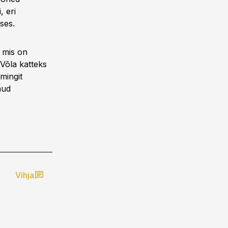
, eri
ses.
 mis on
 Võla katteks
 mingit
nud
Vihja