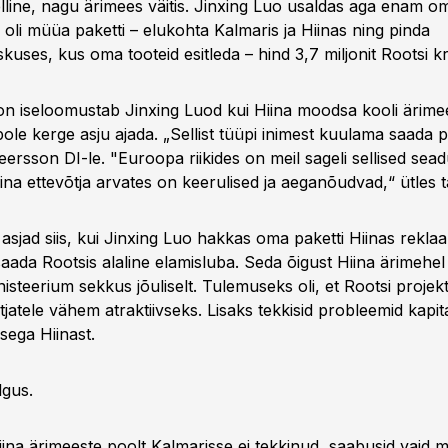
elline, nagu ärimees väitis. Jinxing Luo usaldas aga enam o
 oli müüa paketti – elukohta Kalmaris ja Hiinas ning pinda
uses, kus oma tooteid esitleda – hind 3,7 miljonit Rootsi k
n iseloomustab Jinxing Luod kui Hiina moodsa kooli ärimee
ole kerge asju ajada. „Sellist tüüpi inimest kuulama saada 
ersson DI-le. "Euroopa riikides on meil sageli sellised sead
iina ettevõtja arvates on keerulised ja aeganõudvad,“ ütles t
 asjad siis, kui Jinxing Luo hakkas oma paketti Hiinas rekl
aada Rootsis alaline elamisluba. Seda õigust Hiina ärimehel
nisteerium sekkus jõuliselt. Tulemuseks oli, et Rootsi proje
tjatele vähem atraktiivseks. Lisaks tekkisid probleemid kapita
sega Hiinast.
lgus.
Hiina ärimeeste poolt Kalmarisse ei tekkinud, saabusid vaid