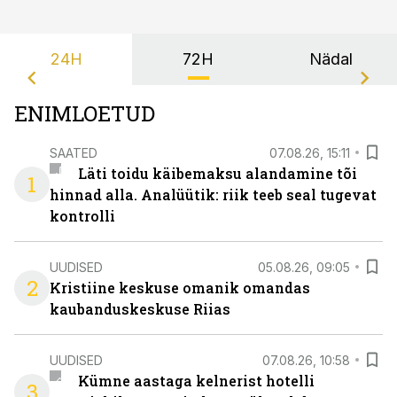
24H
72H
Nädal
ENIMLOETUD
SAATED
07.08.26, 15:11
Läti toidu käibemaksu alandamine tõi
1
hinnad alla. Analüütik: riik teeb seal tugevat
kontrolli
UUDISED
05.08.26, 09:05
2
Kristiine keskuse omanik omandas
kaubanduskeskuse Riias
UUDISED
07.08.26, 10:58
Kümne aastaga kelnerist hotelli
3