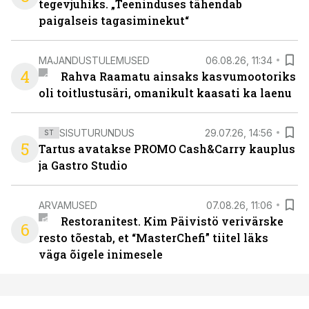
tegevjuhiks. „Teeninduses tähendab
paigalseis tagasiminekut“
MAJANDUSTULEMUSED
06.08.26, 11:34
4
Rahva Raamatu ainsaks kasvumootoriks
oli toitlustusäri, omanikult kaasati ka laenu
SISUTURUNDUS
29.07.26, 14:56
ST
5
Tartus avatakse PROMO Cash&Carry kauplus
ja Gastro Studio
ARVAMUSED
07.08.26, 11:06
Restoranitest. Kim Päivistö verivärske
6
resto tõestab, et “MasterChefi” tiitel läks
väga õigele inimesele