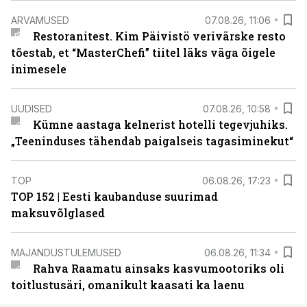
ARVAMUSED
07.08.26, 11:06
Restoranitest. Kim Päivistö verivärske resto
tõestab, et “MasterChefi” tiitel läks väga õigele
inimesele
UUDISED
07.08.26, 10:58
Kümne aastaga kelnerist hotelli tegevjuhiks.
„Teeninduses tähendab paigalseis tagasiminekut“
TOP
06.08.26, 17:23
TOP 152 | Eesti kaubanduse suurimad
maksuvõlglased
MAJANDUSTULEMUSED
06.08.26, 11:34
Rahva Raamatu ainsaks kasvumootoriks oli
toitlustusäri, omanikult kaasati ka laenu