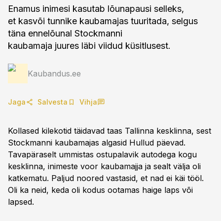
Enamus inimesi kasutab lõunapausi selleks,
et kasvõi tunnike kaubamajas tuuritada, selgus
täna ennelõunal Stockmanni
kaubamaja juures läbi viidud küsitlusest.
Kaubandus.ee
Jaga
Salvesta
Vihja
Kollased kilekotid täidavad taas Tallinna kesklinna, sest
Stockmanni kaubamajas algasid Hullud päevad.
Tavapäraselt ummistas ostupalavik autodega kogu
kesklinna, inimeste voor kaubamajja ja sealt välja oli
katkematu. Paljud noored vastasid, et nad ei käi tööl.
Oli ka neid, keda oli kodus ootamas haige laps või
lapsed.