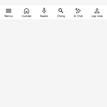
Menüü
Uudised
Raadio
Otsing
AI Chat
Logi sisse
Vana-Lõuna 39/1, 19094 Tallinn
(+372) 667 0111
kaubandus@kaubandus.ee
Telli
Reklaam
Firmast
Sisu kasutamisõigused
Ajakirjaniku
eetikakoodeks
Üldtingimused
Privaatsustingimused
Küpsiste poliitika
KKK
Eesti Meediaettevõtete
Eelistuste haldamine