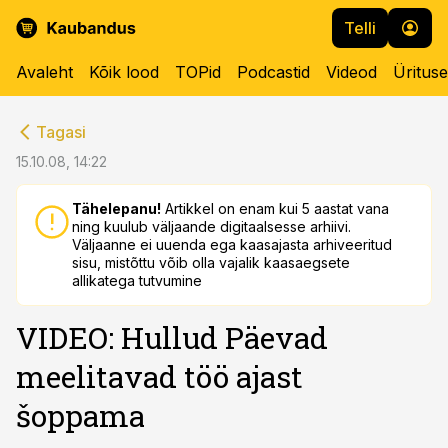
Telli
Avaleht
Kõik lood
TOPid
Podcastid
Videod
Üritus
cebook
cebook
Tagasi
Twitter)
Twitter)
15.10.08, 14:22
kedIn
kedIn
Tähelepanu!
Artikkel on enam kui 5 aastat vana
ning kuulub väljaande digitaalsesse arhiivi.
ail
ail
Väljaanne ei uuenda ega kaasajasta arhiveeritud
sisu, mistõttu võib olla vajalik kaasaegsete
k
k
allikatega tutvumine
VIDEO: Hullud Päevad
meelitavad töö ajast
šoppama