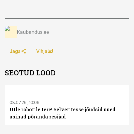
Kaubandus.ee
Jaga
Vihja
SEOTUD LOOD
ST
08.07.26, 10:06
Ütle robotile tere! Selveritesse jõudsid uued
usinad põrandapesijad