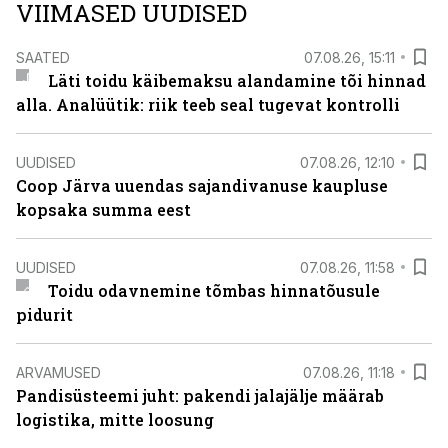
VIIMASED UUDISED
SAATED
07.08.26, 15:11
Läti toidu käibemaksu alandamine tõi hinnad
alla. Analüütik: riik teeb seal tugevat kontrolli
UUDISED
07.08.26, 12:10
Coop Järva uuendas sajandivanuse kaupluse
kopsaka summa eest
UUDISED
07.08.26, 11:58
Toidu odavnemine tõmbas hinnatõusule
pidurit
ARVAMUSED
07.08.26, 11:18
Pandisüsteemi juht: pakendi jalajälje määrab
logistika, mitte loosung