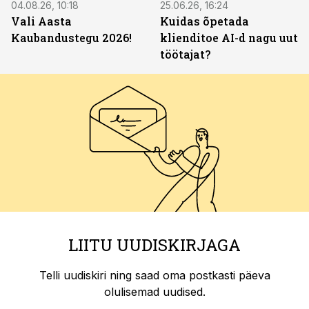
04.08.26, 10:18
25.06.26, 16:24
Vali Aasta
Kuidas õpetada
Kaubandustegu 2026!
klienditoe AI-d nagu uut
töötajat?
LIITU UUDISKIRJAGA
Telli uudiskiri ning saad oma postkasti päeva
olulisemad uudised.