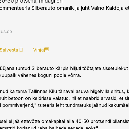
0-30 protsenti, midagi on
 kommenteeris Silberauto omanik ja juht Väino Kaldoja e
us.ee
Salvesta
Vihja
ana tuntud Silberauto kärpis hiljuti töötajate sissetulekut 
kuupalk vähenes koguni poole võrra.
ud ka tema Tallinnas Kilu tänaval asuva hiigelvilla ehitus, ki
ult betoon on keldrisse valatud, nii et naabrid arvasid, et s
 pommivarjend," tsiteeris leht tundmatuks jäänud kakumäel
usel ei jää ettevõtte omakapital alla 40-50 protsendi bilansis
mstrid korjanud raha halbade aegade jaoks".