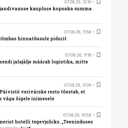
07.08.26, 12:10
ajandivanuse kaupluse kopsaka summa
07.08.26, 11:58
tõmbas hinnatõusule pidurit
07.08.26, 11:18
endi jalajälje määrab logistika, mitte
07.08.26, 11:06
Päivistö verivärske resto tõestab, et
ks väga õigele inimesele
07.08.26, 10:58
erist hotelli tegevjuhiks. „Teeninduses