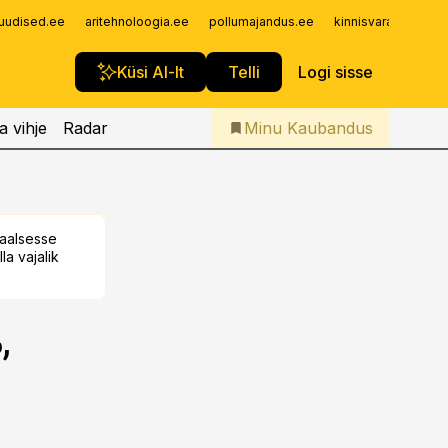
Iseteenindus
uudised.ee
aritehnoloogia.ee
pollumajandus.ee
kinnisvarauudised.
Telli Kaubandus
Küsi AI-lt
Telli
Logi sisse
a vihje
Radar
Minu Kaubandus
taalsesse
la vajalik
,