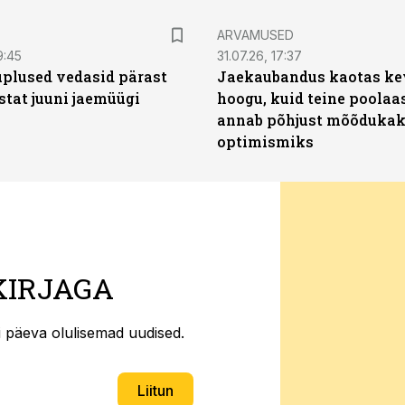
ARVAMUSED
9:45
31.07.26, 17:37
plused vedasid pärast
Jaekaubandus kaotas ke
stat juuni jaemüügi
hoogu, kuid teine poolaa
annab põhjust mõõduka
optimismiks
KIRJAGA
ti päeva olulisemad uudised.
Liitun