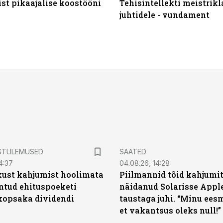
st pikaajalise koostööni
Tehisintellekti meistrikl
juhtidele - vundament
STULEMUSED
SAATED
4:37
04.08.26, 14:28
kust kahjumist hoolimata
Piilmannid tõid kahjumi
untud ehituspoeketi
näidanud Solarisse Apple
opsaka dividendi
taustaga juhi. “Minu ees
et vakantsus oleks null!”