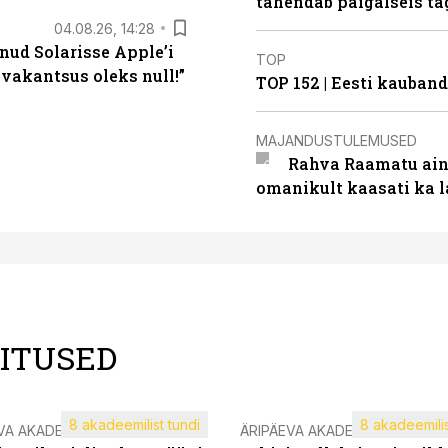
tähendab paigalseis t
04.08.26, 14:28
nud Solarisse Apple’i
TOP
 vakantsus oleks null!”
TOP 152 | Eesti kauba
MAJANDUSTULEMUSED
Rahva Raamatu ains
omanikult kaasati ka 
LITUSED
8 akadeemilist tundi
8 akadeemilis
VA AKADEEMIA
ÄRIPÄEVA AKADEEMIA