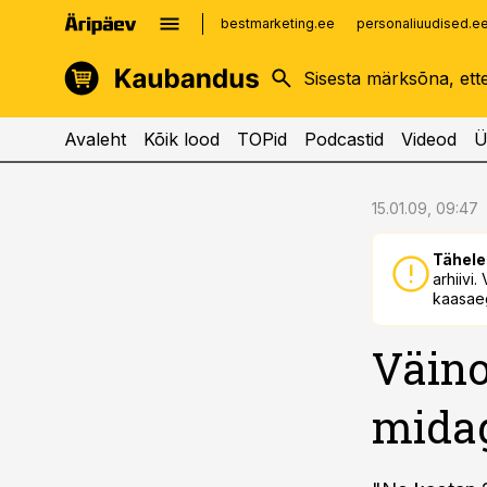
bestmarketing.ee
personaliuudised.e
kinnisvarauudised.ee
imelineajalugu.ee
logistikauudised.ee
imelineteadus.ee
Avaleht
Kõik lood
TOPid
Podcastid
Videod
Ü
cebook
cebook
15.01.09, 09:47
Twitter)
Twitter)
Tähele
kedIn
kedIn
arhiivi
kaasaeg
ail
ail
Väino
k
k
midag