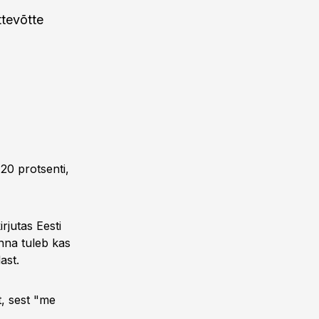
ttevõtte
20 protsenti,
rjutas Eesti
inna tuleb kas
ast.
t, sest "me