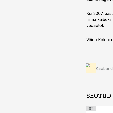
Kui 2007. aas
firma käibeks 
veoautot.
Väino Kaldoja
Kauband
SEOTUD
ST