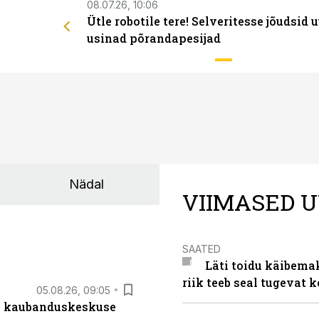
08.07.26, 10:06
Ütle robotile tere! Selveritesse jõudsid 
usinad põrandapesijad
Nädal
VIIMASED U
SAATED
Läti toidu käibema
riik teeb seal tugevat k
05.08.26, 09:05
s kaubanduskeskuse