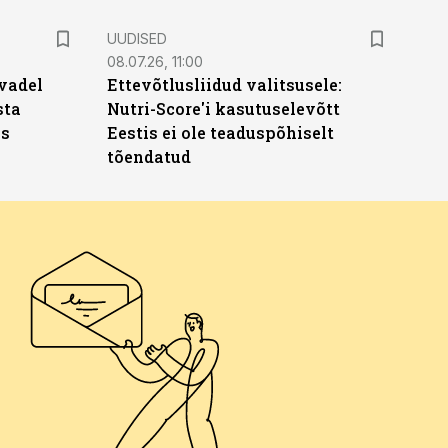
UUDISED
08.07.26, 11:00
vadel
Ettevõtlusliidud valitsusele:
sta
Nutri-Score'i kasutuselevõtt
ks
Eestis ei ole teaduspõhiselt
tõendatud