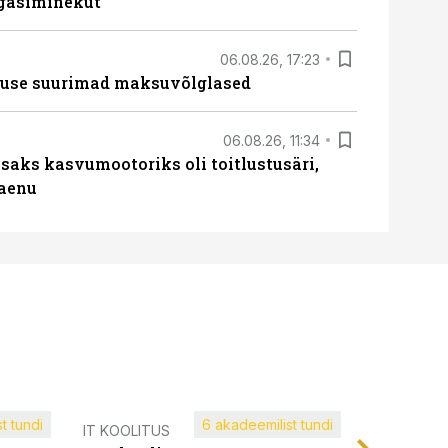
agasiminekut“
06.08.26, 17:23
nduse suurimad maksuvõlglased
06.08.26, 11:34
aks kasvumootoriks oli toitlustusäri,
laenu
t tundi
6 akadeemilist tundi
Müügijuh
IT KOOLITUS