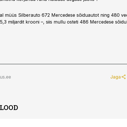
tal müüs Silberauto 672 Mercedese sõiduautot ning 480 veok
5,3 miljardit krooni –, siis mullu osteti 486 Mercedese sõidu
us.ee
Jaga
 LOOD