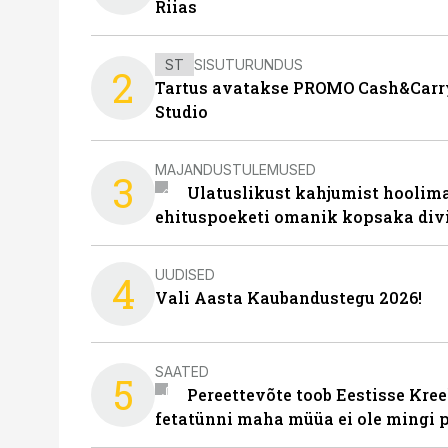
Riias
ST
SISUTURUNDUS
2
Tartus avatakse PROMO Cash&Carry
Studio
MAJANDUSTULEMUSED
3
Ulatuslikust kahjumist hoolima
ehituspoeketi omanik kopsaka div
UUDISED
4
Vali Aasta Kaubandustegu 2026!
SAATED
5
Pereettevõte toob Eestisse Kree
fetatünni maha müüa ei ole mingi 