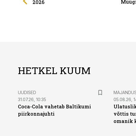
Müügi
2026
HETKEL KUUM
UUDISED
MAJANDU
31.07.26, 10:35
05.08.26, 1
Coca-Cola vahetab Baltikumi
Ulatusli
piirkonnajuhti
võttis t
omanik k