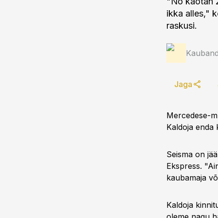
"No kaotan 2
ikka alles,"
raskusi.
Kauband
Jaga
Mercedese-müüj
Kaldoja enda 
Seisma on jään
Ekspress. "Ain
kaubamaja või
Kaldoja kinnit
oleme nagu ha