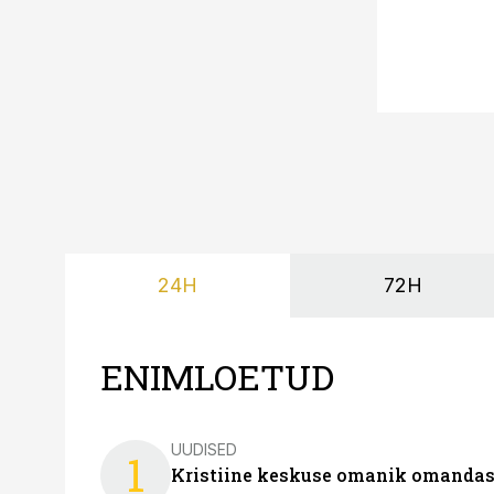
24H
72H
ENIMLOETUD
UUDISED
1
Kristiine keskuse omanik omanda