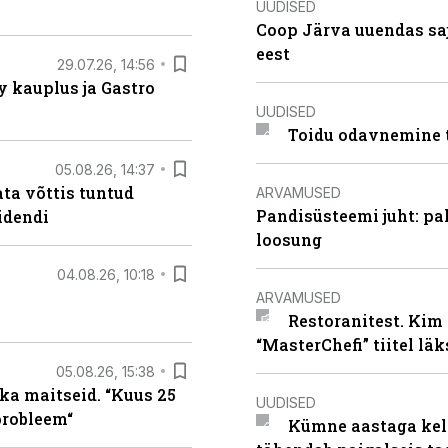
UUDISED
Coop Järva uuendas s
eest
29.07.26, 14:56
 kauplus ja Gastro
UUDISED
Toidu odavnemine 
05.08.26, 14:37
ta võttis tuntud
ARVAMUSED
Pandisüsteemi juht: pak
idendi
loosung
04.08.26, 10:18
ARVAMUSED
Restoranitest. Kim 
“MasterChefi” tiitel lä
05.08.26, 15:38
ka maitseid. “Kuus 25
UUDISED
probleem“
Kümne aastaga keln