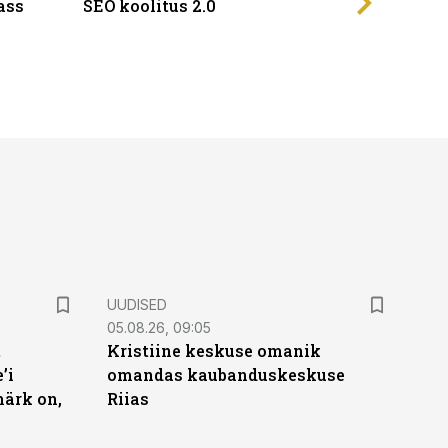
ass
SEO koolitus 2.0
UUDISED
05.08.26, 09:05
t
Kristiine keskuse omanik
’i
omandas kaubanduskeskuse
märk on,
Riias