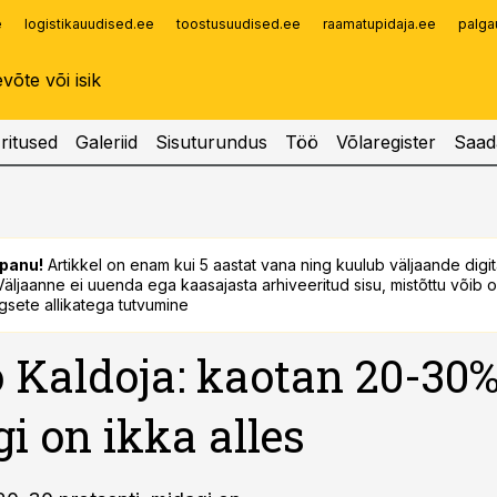
e
logistikauudised.ee
toostusuudised.ee
raamatupidaja.ee
palga
Infopank
Radar
ritused
Galeriid
Sisuturundus
Töö
Võlaregister
Saad
panu!
Artikkel on enam kui 5 aastat vana ning kuulub väljaande digi
. Väljaanne ei uuenda ega kaasajasta arhiveeritud sisu, mistõttu võib ol
sete allikatega tutvumine
 Kaldoja: kaotan 20-30%
i on ikka alles