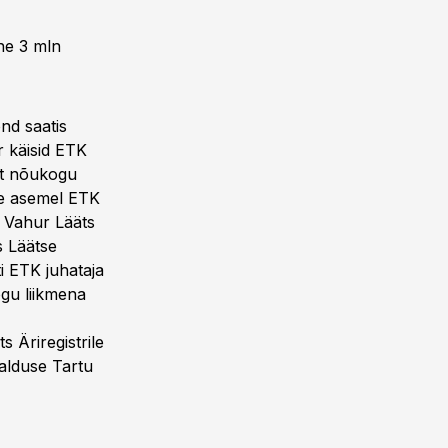
ne 3 mln
nd saatis
 käisid ETK
et nõukogu
le asemel ETK
s Vahur Lääts
s Läätse
i ETK juhataja
ogu liikmena
 Äriregistrile
alduse Tartu