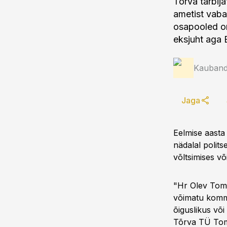
Tõrva tarbija
ametist vaba
osapooled on
eksjuht aga 
Kauband
Jaga
Eelmise aasta
nädalal polit
võltsimises v
"Hr Olev Toms
võimatu komme
õiguslikus võ
Tõrva TÜ Toms