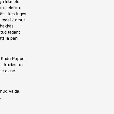
u liikmete
biiltelefoni
äts, kes luges
 tegelik otsus
a hakkas
atud tagant
ts ja pani
 Kadri Pappel
u, kuidas on
ise alase
tanud Valga
.