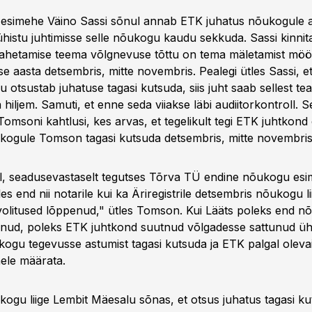
simehe Väino Sassi sõnul annab ETK juhatus nõukogule ar
istu juhtimisse selle nõukogu kaudu sekkuda. Sassi kinnit
ahetamise teema võlgnevuse tõttu on tema mäletamist mö
se aasta detsembris, mitte novembris. Pealegi ütles Sassi, 
 otsustab juhatuse tagasi kutsuda, siis juht saab sellest te
 hiljem. Samuti, et enne seda viiakse läbi audiitorkontroll. S
Tomsoni kahtlusi, kes arvas, et tegelikult tegi ETK juhtkon
ogule Tomson tagasi kutsuda detsembris, mitte novembris
l, seadusevastaselt tegutses Tõrva TÜ endine nõukogu es
les end nii notarile kui ka Äriregistrile detsembris nõukogu l
d volitused lõppenud," ütles Tomson. Kui Lääts poleks end 
anud, poleks ETK juhtkond suutnud võlgadesse sattunud ühi
gu tegevusse astumist tagasi kutsuda ja ETK palgal olevai
ele määrata.
gu liige Lembit Mäesalu sõnas, et otsus juhatus tagasi kut