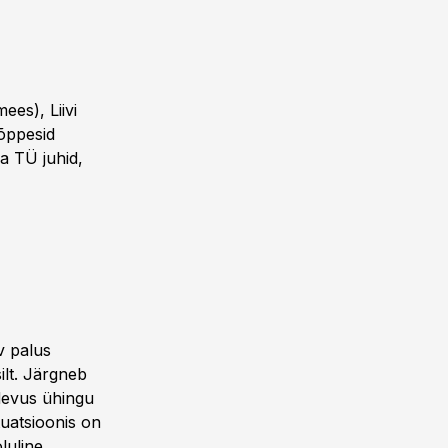
es), Liivi
lõppesid
a TÜ juhid,
v palus
lt. Järgneb
devus ühingu
ituatsioonis on
luline