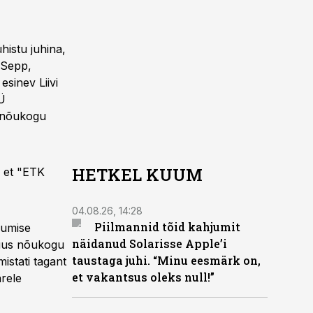
histu juhina,
 Sepp,
sinev Liivi
TÜ
Ü nõukogu
HETKEL KUUM
, et "ETK
04.08.26, 14:28
Piilmannid tõid kahjumit
sumise
näidanud Solarisse Apple’i
 uus nõukogu
taustaga juhi. “Minu eesmärk on,
istati tagant
et vakantsus oleks null!”
ärele