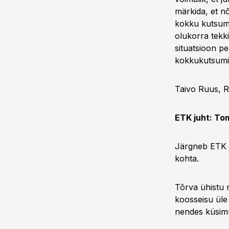
märkida, et n
kokku kutsuma
olukorra tekk
situatsioon pe
kokkukutsumis
Taivo Ruus, 
ETK juht: Tom
Järgneb ETK 
kohta.
Tõrva ühistu 
koosseisu üle 
nendes küsimu