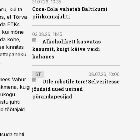
31.07.26, 10:35
Coca-Cola vahetab Baltikumi
u, kui ta
piirkonnajuhti
as, et Tõrva
öda ETKs
et kui mõne
03.08.26, 11:45
ada kohe,
Alkoholikett kasvatas
ee kinnitas
kasumit, kuigi käive veidi
d ettepaneku
kahanes
.
ST
08.07.26, 10:06
imees Vahur
Ütle robotile tere! Selveritesse
iikmena, kuigi
jõudsid uued usinad
nõukogu
põrandapesijad
stu juhti
d töötajaid
suda tehti