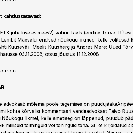
t kahtlustatavad:
 ETK juhatuse esimees2) Vahur Lääts (endine Tõrva TÜ esime
a Lembit Mäesalu: endised nõukogu liikmed, kelle volitused 
Ahti Kuuseväli, Meelis Kuusberg ja Andres Mere: Uued Tõrv
juhatusse 03.11.2008; otsus jõustus 11.12.2008
 Tomson
AR
ne advokaat: mõlema poole tegemises on puudujääkeÄripäe
mi kohta kõrvalist kommentaari vandeadvokaat Taivo Ruusi
.Nõukogu liikmel, kelle ametiaeg on lõppenud, puudub pä
k milliseid toiminguid või tehinguid teha. St, et kirjeldatud s
uhatuse liige ei ole õiguspäraselt tagasi kutsutud. Samas on o