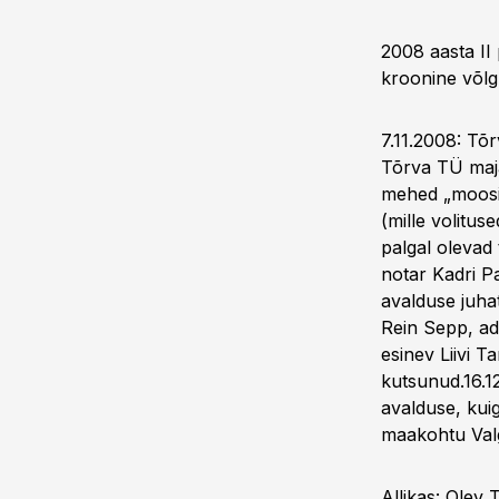
2008 aasta II
kroonine võl
7.11.2008: Tõ
Tõrva TÜ maja
mehed „moosim
(mille volitu
palgal olevad
notar Kadri Pa
avalduse juha
Rein Sepp, ad
esinev Liivi T
kutsunud.16.1
avalduse, kui
maakohtu Valg
Allikas: Olev