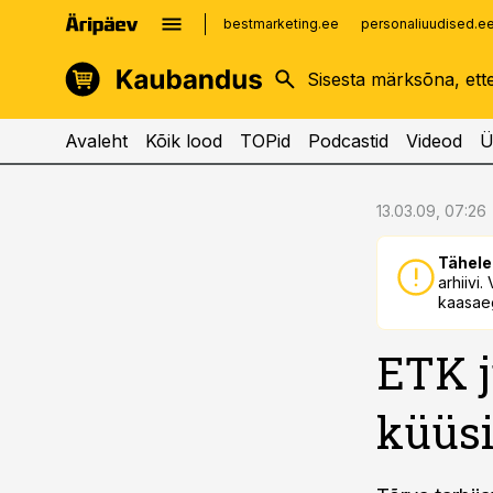
bestmarketing.ee
personaliuudised.e
kinnisvarauudised.ee
imelineajalugu.ee
logistikauudised.ee
imelineteadus.ee
Avaleht
Kõik lood
TOPid
Podcastid
Videod
Ü
cebook
cebook
13.03.09, 07:26
Twitter)
Twitter)
Tähele
kedIn
kedIn
arhiivi
kaasaeg
ail
ail
ETK j
k
k
küüsi