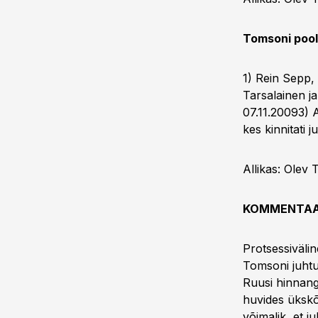
Tomsoni pool
1) Rein Sepp,
Tarsalainen j
07.11.20093) 
kes kinnitati 
Allikas: Olev
KOMMENTA
Protsessiväli
Tomsoni juhtu
Ruusi hinnang
huvides ükskõi
võimalik, et j