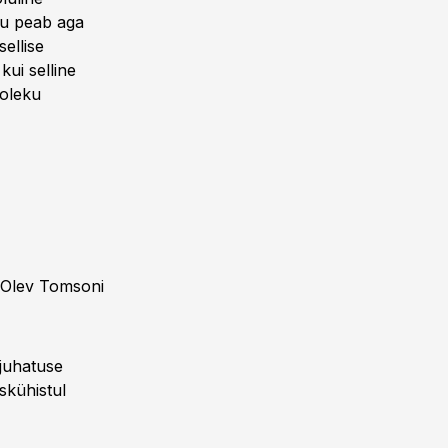
ku peab aga
ellise
kui selline
soleku
 Olev Tomsoni
juhatuse
skühistul