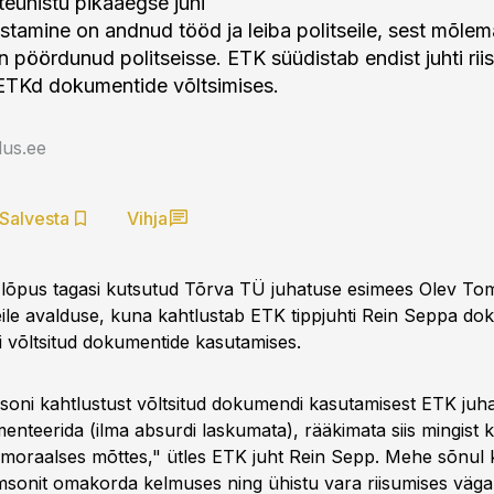
teühistu pikaaegse juhi
stamine on andnud tööd ja leiba politseile, sest mõlema
 pöördunud politseisse. ETK süüdistab endist juhti rii
ETKd dokumentide võltsimises.
us.ee
Salvesta
Vihja
 lõpus tagasi kutsutud Tõrva TÜ juhatuse esimees Olev Tom
seile avalduse, kuna kahtlustab ETK tippjuhti Rein Seppa do
õi võltsitud dokumentide kasutamises.
oni kahtlustust võltsitud dokumendi kasutamisest ETK juha
nteerida (ilma absurdi laskumata), rääkimata siis mingist k
i moraalses mõttes," ütles ETK juht Rein Sepp. Mehe sõnul 
onit omakorda kelmuses ning ühistu vara riisumises väga