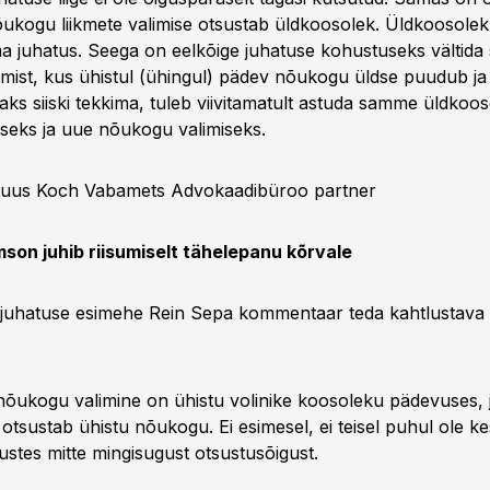
õukogu liikmete valimise otsustab üldkoosolek. Üldkoosole
 juhatus. Seega on eelkõige juhatuse kohustuseks vältida s
imist, kus ühistul (ühingul) pädev nõukogu üldse puudub ja 
aks siiski tekkima, tuleb viivitamatult astuda samme üldkoo
eks ja uue nõukogu valimiseks.
Ruus Koch Vabamets Advokaadibüroo partner
son juhib riisumiselt tähelepanu kõrvale
juhatuse esimehe Rein Sepa kommentaar teda kahtlustava
nõukogu valimine on ühistu volinike koosoleku pädevuses, 
otsustab ühistu nõukogu. Ei esimesel, ei teisel puhul ole ke
stes mitte mingisugust otsustusõigust.