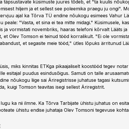
 täpsustavate küsimuste juures tõdeb, et "ta kuulis nõukog
misest hiljem ja et sellest see poleemika praegu ju ongi". Mo
ntervjuu ajal ka Tõrva TÜ endine nõukogu esimees Vahur Lä
 peale: "Vasta, et sina ei tea mitte midagi." Küsimusele, kas
is ja vormistati novembriks, haaras telefoni kõrvalt Lääts j
t, et Olev Tomson ei teinud tööd korralikult. "Ei ole vormist
vabandust, et segasite meie tööd," ütles lõpuks ärritunud Lää
is, miks kinnitas ETKga pikaajaliselt koostööd tegev notar
le esitajal puudus esindusõigus. Samuti on talle arusaamat
ndine nõukogu liige sai Äriregistrisse juhatuse tagasi kutsum
a, kuigi Tomson teavitas isegi sellest Äriregistrit.
e lugu ka nii ilmne. Ka Tõrva Tarbijate ühistu juhatus on esi
teoteate ühistu endise juhataja Olev Tomsoni tegevuse kohta
E