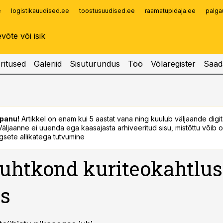
e
logistikauudised.ee
toostusuudised.ee
raamatupidaja.ee
palga
Infopank
Radar
ritused
Galeriid
Sisuturundus
Töö
Võlaregister
Saad
panu!
Artikkel on enam kui 5 aastat vana ning kuulub väljaande digi
. Väljaanne ei uuenda ega kaasajasta arhiveeritud sisu, mistõttu võib ol
sete allikatega tutvumine
uhtkond kuriteokahtlus
s