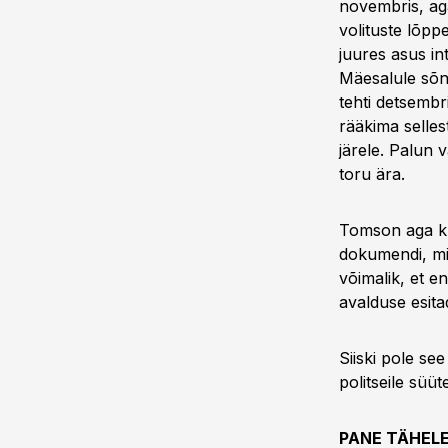
novembris, aga
volituste lõppe
juures asus i
Mäesalule sõnu
tehti detsembr
rääkima selles
järele. Palun 
toru ära.
Tomson aga küs
dokumendi, mil
võimalik, et e
avalduse esitad
Siiski pole se
politseile süü
PANE TÄHEL