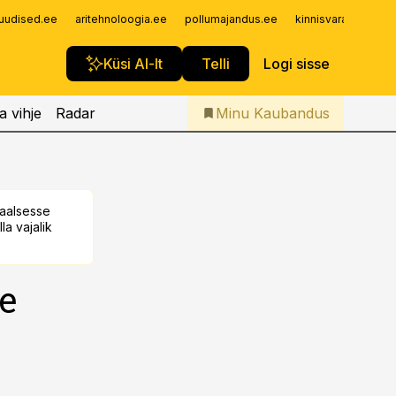
Iseteenindus
uudised.ee
aritehnoloogia.ee
pollumajandus.ee
kinnisvarauudised.
Telli Kaubandus
Küsi AI-lt
Telli
Logi sisse
a vihje
Radar
Minu Kaubandus
taalsesse
la vajalik
e