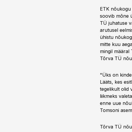
ETK nõukogu e
soovib mõne üh
TÜ juhatuse v
arutusel eelmi
ühistu nõukogu
mitte kuu aega
mingil määral 
Tõrva TÜ nõuk
"Üks on kinde
Lääts, kes esit
tegelikult oli
liikmeks valet
enne uue nõuko
Tomsoni asem
Tõrva TÜ nõuko