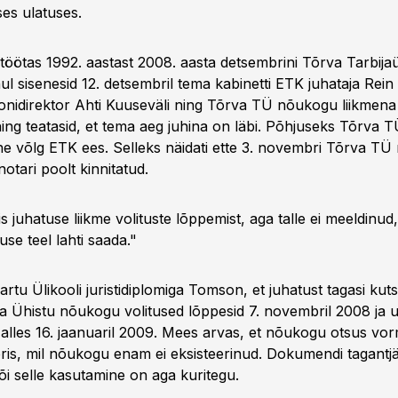
es ulatuses.
öötas 1992. aastast 2008. aasta detsembrini Tõrva Tarbijaü
ul sisenesid 12. detsembril tema kabinetti ETK juhataja Rein
oonidirektor Ahti Kuuseväli ning Tõrva TÜ nõukogu liikmena e
ning teatasid, et tema aeg juhina on läbi. Põhjuseks Tõrva 
ine võlg ETK ees. Selleks näidati ette 3. novembri Tõrva T
notari poolt kinnitatud.
 juhatuse liikme volituste lõppemist, aga talle ei meeldinud
tuse teel lahti saada."
artu Ülikooli juristidiplomiga Tomson, et juhatust tagasi kut
a Ühistu nõukogu volitused lõppesid 7. novembril 2008 ja
alles 16. jaanuaril 2009. Mees arvas, et nõukogu otsus vorm
ris, mil nõukogu enam ei eksisteerinud. Dokumendi tagantj
või selle kasutamine on aga kuritegu.