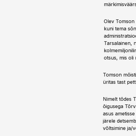
märkimisväärs
Olev Tomson t
kuni tema sõn
administratsi
Tarsalainen, 
kolmemiljonil
otsus, mis oli 
Tomson mõistis
üritas tast pet
Nimelt tõdes T
õigusega Tõrv
asus ametisse 
järele detsemb
võltsimine ja/