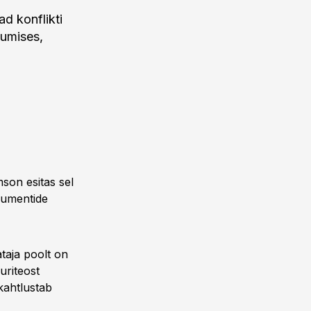
d konflikti
sumises,
son esitas sel
kumentide
taja poolt on
uriteost
kahtlustab