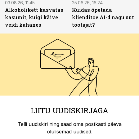
03.08.26, 11:45
25.06.26, 16:24
Alkoholikett kasvatas
Kuidas õpetada
kasumit, kuigi käive
klienditoe AI-d nagu uut
veidi kahanes
töötajat?
LIITU UUDISKIRJAGA
Telli uudiskiri ning saad oma postkasti päeva
olulisemad uudised.