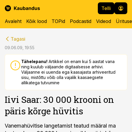
Telli
Avaleht
Kõik lood
TOPid
Podcastid
Videod
Üritus
cebook
cebook
Tagasi
Twitter)
Twitter)
09.06.09, 19:55
kedIn
kedIn
Tähelepanu!
Artikkel on enam kui 5 aastat vana
ning kuulub väljaande digitaalsesse arhiivi.
ail
ail
Väljaanne ei uuenda ega kaasajasta arhiveeritud
sisu, mistõttu võib olla vajalik kaasaegsete
k
k
allikatega tutvumine
Iivi Saar: 30 000 krooni on
päris kõrge hüvitis
Vanemahüvitise langetamist teatud määral ma