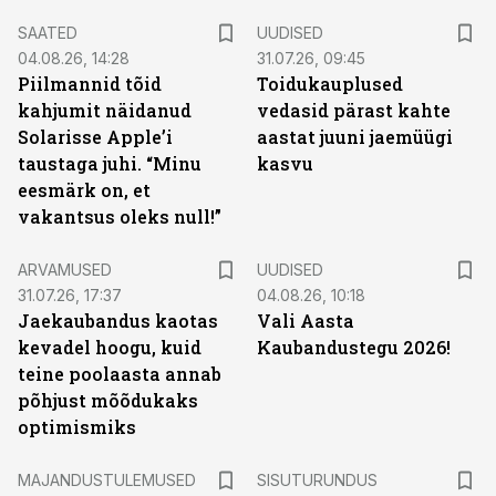
SAATED
UUDISED
04.08.26, 14:28
31.07.26, 09:45
Piilmannid tõid
Toidukauplused
kahjumit näidanud
vedasid pärast kahte
Solarisse Apple’i
aastat juuni jaemüügi
taustaga juhi. “Minu
kasvu
eesmärk on, et
vakantsus oleks null!”
ARVAMUSED
UUDISED
31.07.26, 17:37
04.08.26, 10:18
Jaekaubandus kaotas
Vali Aasta
kevadel hoogu, kuid
Kaubandustegu 2026!
teine poolaasta annab
põhjust mõõdukaks
optimismiks
ST
MAJANDUSTULEMUSED
SISUTURUNDUS