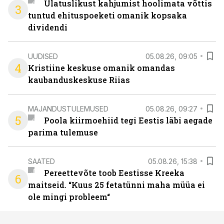
Ulatuslikust kahjumist hoolimata võttis
3
tuntud ehituspoeketi omanik kopsaka
dividendi
UUDISED
05.08.26, 09:05
4
Kristiine keskuse omanik omandas
kaubanduskeskuse Riias
MAJANDUSTULEMUSED
05.08.26, 09:27
5
Poola kiirmoehiid tegi Eestis läbi aegade
parima tulemuse
SAATED
05.08.26, 15:38
Pereettevõte toob Eestisse Kreeka
6
maitseid. “Kuus 25 fetatünni maha müüa ei
ole mingi probleem“