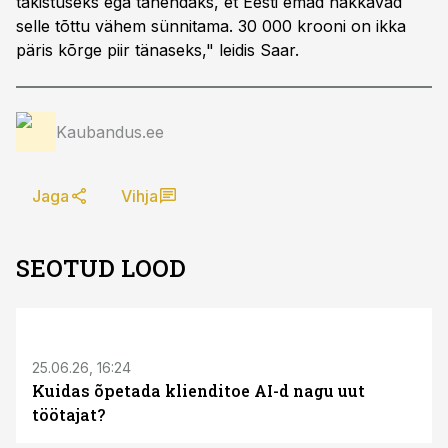
takistuseks ega tähendaks, et Eesti emad hakkavad
selle tõttu vähem sünnitama. 30 000 krooni on ikka
päris kõrge piir tänaseks," leidis Saar.
Kaubandus.ee
Jaga
Vihja
SEOTUD LOOD
ST
25.06.26, 16:24
Kuidas õpetada klienditoe AI-d nagu uut
töötajat?