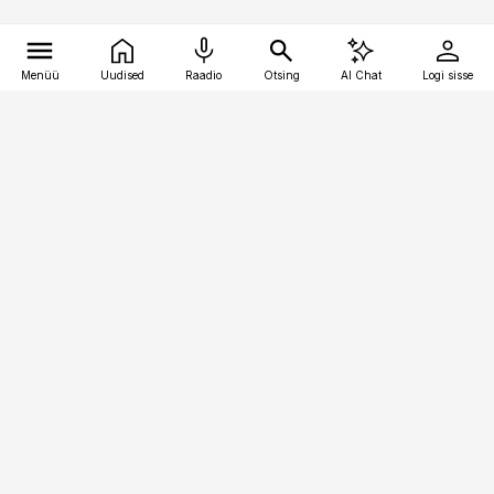
Menüü
Uudised
Raadio
Otsing
AI Chat
Logi sisse
Vana-Lõuna 39/1, 19094 Tallinn
(+372) 667 0111
kaubandus@kaubandus.ee
Telli
Reklaam
Firmast
Sisu kasutamisõigused
Ajakirjaniku
eetikakoodeks
Üldtingimused
Privaatsustingimused
Küpsiste poliitika
KKK