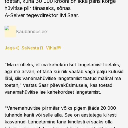
toetan, kuna 30 000 krooni on ikka päris kõrge
hüvitise piir tänaseks, sõnas
A-Selver tegevdirektor Iivi Saar.
Kaubandus.ee
Jaga
Salvesta
Vihja
"Ma ei ütleks, et ma kahekordset langetamist toetaks,
aga ma arvan, et täna kui riik vaatab väga palju kulusid
läbi, siis vanemahüvitise langetamist teatud määral ma
toetan," vastas Saar päevaküsimusele, kas toetad
vanemahüvitise lae kahekordset langetamist.
"Vanemahüvitise piirmäär võiks pigem jääda 20 000
tuhande kanti või selle alla. See on aastatega kiiresti
kasvanud. Langetamine täna kindlasti ei saaks olla