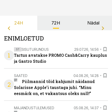
24H
72H
Nädal
ENIMLOETUD
SISUTURUNDUS
29.07.26, 14:56
ST
1
Tartus avatakse PROMO Cash&Carry kauplus
ja Gastro Studio
SAATED
04.08.26, 14:28
Piilmannid tõid kahjumit näidanud
2
Solarisse Apple’i taustaga juhi. “Minu
eesmärk on, et vakantsus oleks null!”
MAJANDUSTULEMUSED
05.08.26, 14:37