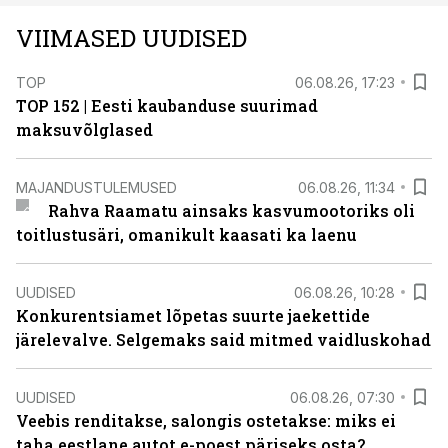
VIIMASED UUDISED
TOP
06.08.26, 17:23
TOP 152 | Eesti kaubanduse suurimad
maksuvõlglased
MAJANDUSTULEMUSED
06.08.26, 11:34
Rahva Raamatu ainsaks kasvumootoriks oli
toitlustusäri, omanikult kaasati ka laenu
UUDISED
06.08.26, 10:28
Konkurentsiamet lõpetas suurte jaekettide
järelevalve. Selgemaks said mitmed vaidluskohad
UUDISED
06.08.26, 07:30
Veebis renditakse, salongis ostetakse: miks ei
taha eestlane autot e-poest päriseks osta?