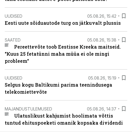
UUDISED
05.08.26, 15:42
Eesti uute sõiduautode turg on jätkuvalt plussis
SAATED
05.08.26, 15:38
Pereettevõte toob Eestisse Kreeka maitseid.
“Kuus 25 fetatünni maha müüa ei ole mingi
probleem“
UUDISED
05.08.26, 15:19
Selgus kogu Baltikumi parima teenindusega
telekomiettevõte
MAJANDUSTULEMUSED
05.08.26, 14:37
Ulatuslikust kahjumist hoolimata võttis
tuntud ehituspoeketi omanik kopsaka dividendi