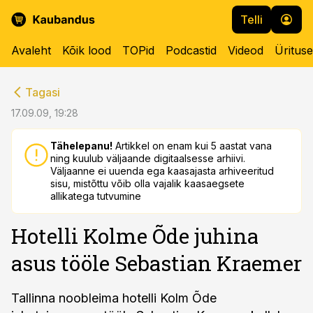
Telli
Avaleht
Kõik lood
TOPid
Podcastid
Videod
Üritus
cebook
cebook
Tagasi
Twitter)
Twitter)
17.09.09, 19:28
kedIn
kedIn
Tähelepanu!
Artikkel on enam kui 5 aastat vana
ning kuulub väljaande digitaalsesse arhiivi.
ail
ail
Väljaanne ei uuenda ega kaasajasta arhiveeritud
sisu, mistõttu võib olla vajalik kaasaegsete
k
k
allikatega tutvumine
Hotelli Kolme Õde juhina
asus tööle Sebastian Kraemer
Tallinna noobleima hotelli Kolm Õde