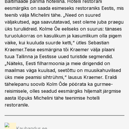
Baltimaade parima hotellina. Hotelli restorani
eesmärgiks on saada esimeseks restoraniks Eestis, mis
teenib välja Michelini tähe. „Need on suured
väljakutsed, aga saavutatavad, sest oleme juba praegu
üks turuliidreid. Kolme Õe eeliseks on suurus: tänases
turuolukorras on kasulikum ja kasumlikum olla pigem
väike, kui kuuluda suurde ketti,“ ütles Sebastian
Kraemer.Teise eesmärgina tõi Kraemer välja plaani
tuua Tallinna ja Eestisse uued turistide segmendid.
„Näiteks, Eesti filharmoonia ja meie dirigendid on
maailmas väga kuulsad, seetõttu on muusikahuvilised
üks meie peamisi sihtrühmi,“ lausus Kraemer. Eraldi
tähelepanu soovib Kolm Õde pöörata ka gurmee-
reisimisele, olles seadud eesmärgiks hiljemalt järgmise
aasta lõpuks Michelini tähe teenimise hotelli
restoranile.
Kaubandus.ee