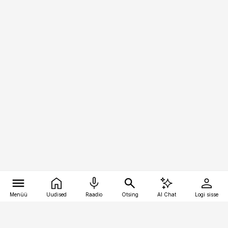
Menüü
Uudised
Raadio
Otsing
AI Chat
Logi sisse