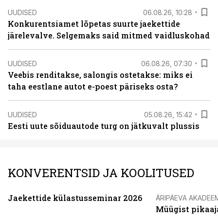
UUDISED
06.08.26, 10:28
Konkurentsiamet lõpetas suurte jaekettide
järelevalve. Selgemaks said mitmed vaidluskohad
UUDISED
06.08.26, 07:30
Veebis renditakse, salongis ostetakse: miks ei
taha eestlane autot e-poest päriseks osta?
UUDISED
05.08.26, 15:42
Eesti uute sõiduautode turg on jätkuvalt plussis
KONVERENTSID JA KOOLITUSED
Jaekettide külastusseminar 2026
ÄRIPÄEVA AKADEE
Müügist pikaaj