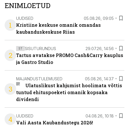
ENIMLOETUD
UUDISED
05.08.26, 09:05
1
Kristiine keskuse omanik omandas
kaubanduskeskuse Riias
SISUTURUNDUS
29.07.26, 14:56
ST
2
Tartus avatakse PROMO Cash&Carry kauplus
ja Gastro Studio
MAJANDUSTULEMUSED
05.08.26, 14:37
Ulatuslikust kahjumist hoolimata võttis
3
tuntud ehituspoeketi omanik kopsaka
dividendi
UUDISED
04.08.26, 10:18
4
Vali Aasta Kaubandustegu 2026!