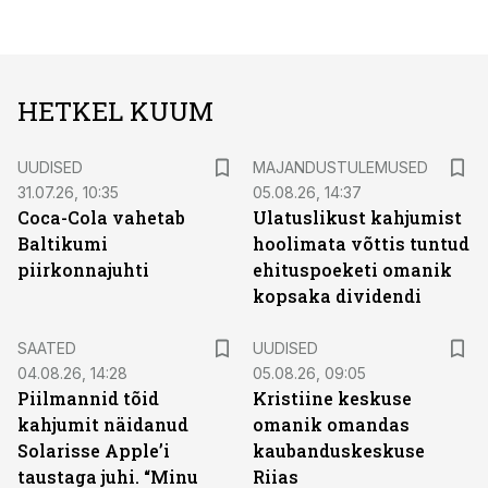
HETKEL KUUM
UUDISED
MAJANDUSTULEMUSED
31.07.26, 10:35
05.08.26, 14:37
Coca-Cola vahetab
Ulatuslikust kahjumist
Baltikumi
hoolimata võttis tuntud
piirkonnajuhti
ehituspoeketi omanik
kopsaka dividendi
SAATED
UUDISED
04.08.26, 14:28
05.08.26, 09:05
Piilmannid tõid
Kristiine keskuse
kahjumit näidanud
omanik omandas
Solarisse Apple’i
kaubanduskeskuse
taustaga juhi. “Minu
Riias