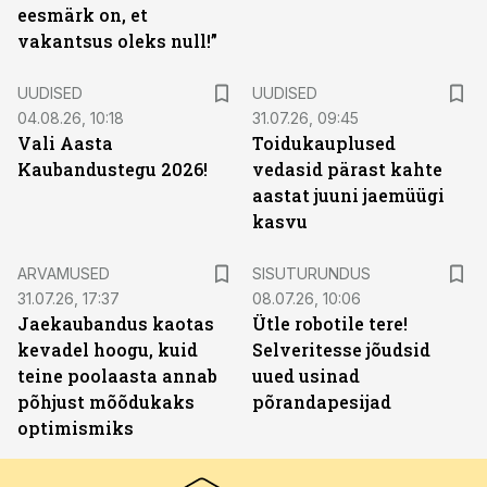
eesmärk on, et
vakantsus oleks null!”
UUDISED
UUDISED
04.08.26, 10:18
31.07.26, 09:45
Vali Aasta
Toidukauplused
Kaubandustegu 2026!
vedasid pärast kahte
aastat juuni jaemüügi
kasvu
ST
ARVAMUSED
SISUTURUNDUS
31.07.26, 17:37
08.07.26, 10:06
Jaekaubandus kaotas
Ütle robotile tere!
kevadel hoogu, kuid
Selveritesse jõudsid
teine poolaasta annab
uued usinad
põhjust mõõdukaks
põrandapesijad
optimismiks