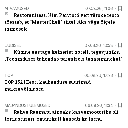
ARVAMUSED
07.08.26, 11:06
Restoranitest. Kim Päivistö verivärske resto
tõestab, et “MasterChefi” tiitel läks väga õigele
inimesele
UUDISED
07.08.26, 10:58
Kümne aastaga kelnerist hotelli tegevjuhiks.
„Teeninduses tähendab paigalseis tagasiminekut“
TOP
06.08.26, 17:23
TOP 152 | Eesti kaubanduse suurimad
maksuvõlglased
MAJANDUSTULEMUSED
06.08.26, 11:34
Rahva Raamatu ainsaks kasvumootoriks oli
toitlustusäri, omanikult kaasati ka laenu