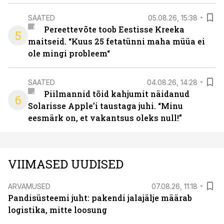
SAATED
05.08.26, 15:38
Pereettevõte toob Eestisse Kreeka
5
maitseid. “Kuus 25 fetatünni maha müüa ei
ole mingi probleem“
SAATED
04.08.26, 14:28
Piilmannid tõid kahjumit näidanud
6
Solarisse Apple’i taustaga juhi. “Minu
eesmärk on, et vakantsus oleks null!”
VIIMASED UUDISED
ARVAMUSED
07.08.26, 11:18
Pandisüsteemi juht: pakendi jalajälje määrab
logistika, mitte loosung