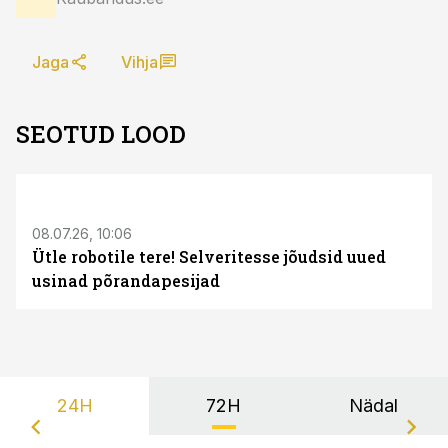
Jaga
Vihja
SEOTUD LOOD
ST
08.07.26, 10:06
Ütle robotile tere! Selveritesse jõudsid uued
usinad põrandapesijad
24H
72H
Nädal