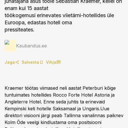
juhatajana asus tööle Sebastian Kraemer, kellel on
enam kui 15 aastat
töökogemusi erinevates viietärni-hotellides üle
Euroopa, edastas hotell oma
pressiteates.
Kaubandus.ee
Jaga
Salvesta
Vihja
Kraemer töötas viimased neli aastat Peterburi kõige
tuntuimates hotellides Rocco Forte Hotel Astoria ja
Angleterre Hotel. Enne seda juhtis ta erinevaid
Kempinski keti hotelle Saksamaal ja Ungaris.Uue
direktori visiooni järgi peab Tallinna vanalinnas paiknev
Kolm Õde veelgi kindlustama oma positsiooni