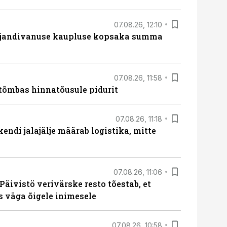
07.08.26, 12:10
ajandivanuse kaupluse kopsaka summa
07.08.26, 11:58
tõmbas hinnatõusule pidurit
07.08.26, 11:18
endi jalajälje määrab logistika, mitte
07.08.26, 11:06
Päivistö verivärske resto tõestab, et
ks väga õigele inimesele
07.08.26, 10:58