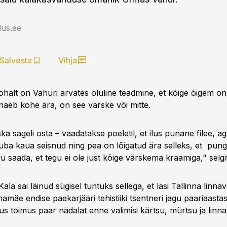
us.ee
Salvesta
Vihja
kohalt on Vahuri arvates oluline teadmine, et kõige õigem o
s näeb kohe ära, on see värske või mitte.
ska sageli osta – vaadatakse poeletil, et ilus punane filee, ag
juba kaua seisnud ning pea on lõigatud ära selleks, et pung
ru saada, et tegu ei ole just kõige värskema kraamiga," selgit
ala sai läinud sügisel tuntuks sellega, et lasi Tallinna linna
namäe endise paekarjääri tehistiiki tsentneri jagu paariaasta
tus toimus paar nädalat enne valimisi kärtsu, mürtsu ja lin
.