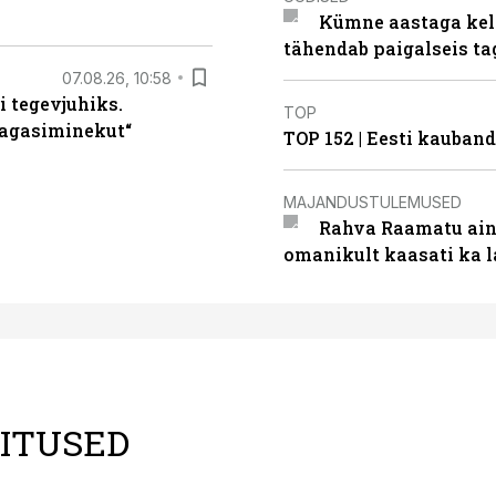
Kümne aastaga keln
tähendab paigalseis t
07.08.26, 10:58
i tegevjuhiks.
TOP
tagasiminekut“
TOP 152 | Eesti kauba
MAJANDUSTULEMUSED
Rahva Raamatu ains
omanikult kaasati ka 
LITUSED