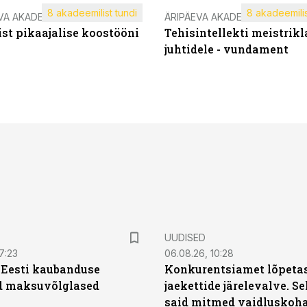
8 akadeemilist tundi
8 akadeemilis
VA AKADEEMIA
ÄRIPÄEVA AKADEEMIA
st pikaajalise koostööni
Tehisintellekti meistrikl
juhtidele - vundament
UUDISED
7:23
06.08.26, 10:28
| Eesti kaubanduse
Konkurentsiamet lõpetas
d maksuvõlglased
jaekettide järelevalve. 
said mitmed vaidluskoh