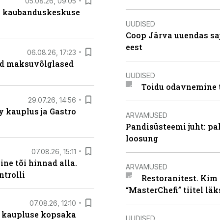
05.08.26, 09:05
s kaubanduskeskuse
UUDISED
Coop Järva uuendas s
eest
06.08.26, 17:23
ad maksuvõlglased
UUDISED
Toidu odavnemine 
29.07.26, 14:56
 kauplus ja Gastro
ARVAMUSED
Pandisüsteemi juht: pak
loosung
07.08.26, 15:11
ne tõi hinnad alla.
ARVAMUSED
ntrolli
Restoranitest. Kim 
“MasterChefi” tiitel lä
07.08.26, 12:10
 kaupluse kopsaka
UUDISED