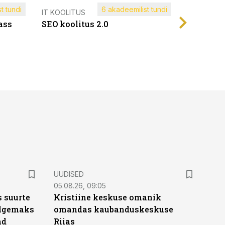
t tundi
6 akadeemilist tundi
Müügijuh
IT KOOLITUS
ass
SEO koolitus 2.0
UUDISED
05.08.26, 09:05
 suurte
Kristiine keskuse omanik
Selgemaks
omandas kaubanduskeskuse
ad
Riias