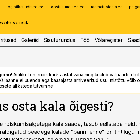
e
logistikauudised.ee
toostusuudised.ee
raamatupidaja.ee
palga
Infopank
Radar
ritused
Galeriid
Sisuturundus
Töö
Võlaregister
Saad
panu!
Artikkel on enam kui 5 aastat vana ning kuulub väljaande digi
. Väljaanne ei uuenda ega kaasajasta arhiveeritud sisu, mistõttu võib ol
sete allikatega tutvumine
s osta kala õigesti?
te roiskumisalgetega kala saada, tasub eelistada neid, 
 äralõigatud peadega kalade "parim enne" on tihtilugu
tsalu kalakasvanduse omanik Urmas Vahur.