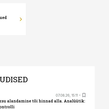
uued
UDISED
07.08.26, 15:11
ksu alandamine tõi hinnad alla. Analüütik:
ontrolli