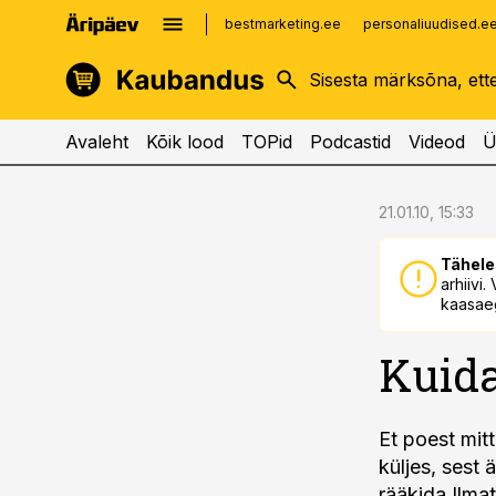
bestmarketing.ee
personaliuudised.e
kinnisvarauudised.ee
imelineajalugu.ee
logistikauudised.ee
imelineteadus.ee
Avaleht
Kõik lood
TOPid
Podcastid
Videod
Ü
cebook
cebook
21.01.10, 15:33
Twitter)
Twitter)
Tähele
kedIn
kedIn
arhiivi
kaasaeg
ail
ail
Kuida
k
k
Et poest mit
küljes, sest
rääkida Ilma