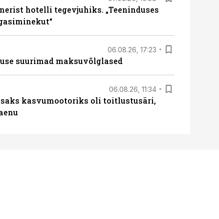
erist hotelli tegevjuhiks. „Teeninduses
agasiminekut“
06.08.26, 17:23
nduse suurimad maksuvõlglased
06.08.26, 11:34
aks kasvumootoriks oli toitlustusäri,
laenu