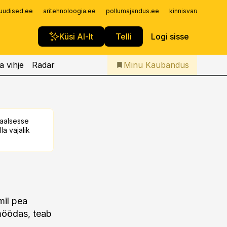
Iseteenindus
uudised.ee
aritehnoloogia.ee
pollumajandus.ee
kinnisvarauudised.
Telli Kaubandus
Küsi AI-lt
Telli
Logi sisse
a vihje
Radar
Minu Kaubandus
taalsesse
la vajalik
mil pea
 möödas, teab