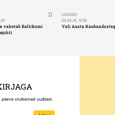
UUDISED
:35
04.08.26, 10:18
a vahetab Baltikumi
Vali Aasta Kaubandusteg
ajuhti
KIRJAGA
ti päeva olulisemad uudised.