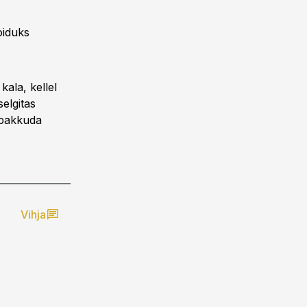
oiduks
kala, kellel
elgitas
 pakkuda
Vihja