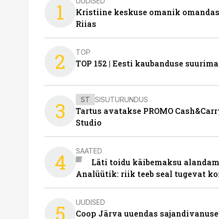
UUDISED
1
Kristiine keskuse omanik omanda
Riias
TOP
2
TOP 152 | Eesti kaubanduse suurim
ST
SISUTURUNDUS
3
Tartus avatakse PROMO Cash&Carry
Studio
SAATED
4
Läti toidu käibemaksu alandami
Analüütik: riik teeb seal tugevat ko
UUDISED
5
Coop Järva uuendas sajandivanuse