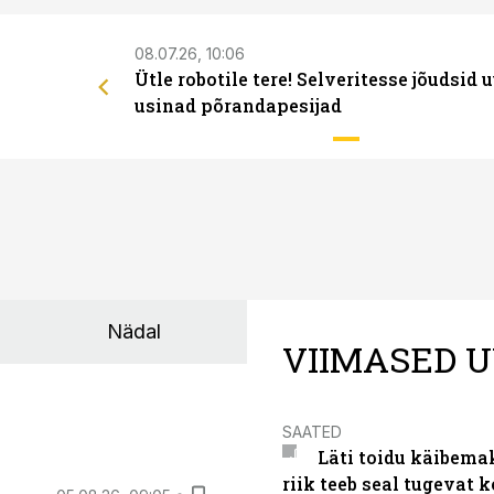
08.07.26, 10:06
Ütle robotile tere! Selveritesse jõudsid 
usinad põrandapesijad
Nädal
VIIMASED U
SAATED
Läti toidu käibema
riik teeb seal tugevat k