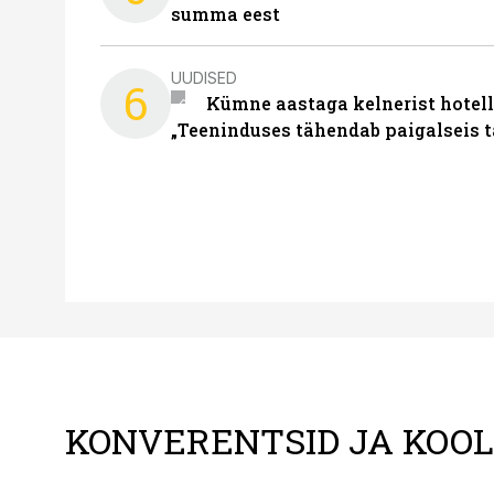
summa eest
UUDISED
6
Kümne aastaga kelnerist hotell
„Teeninduses tähendab paigalseis 
KONVERENTSID JA KOO