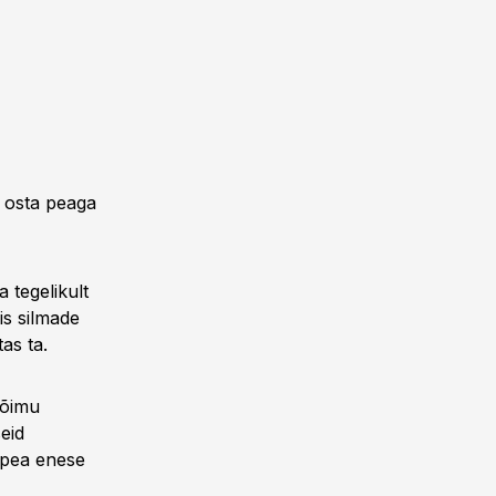
n osta peaga
a tegelikult
is silmade
as ta.
võimu
seid
napea enese