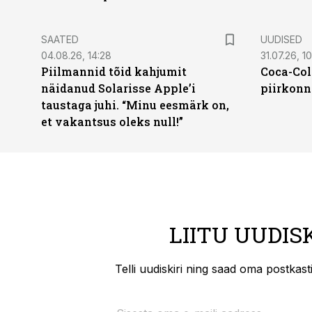
SAATED
UUDISED
04.08.26, 14:28
31.07.26, 10
Piilmannid tõid kahjumit
Coca-Col
näidanud Solarisse Apple’i
piirkonn
taustaga juhi. “Minu eesmärk on,
et vakantsus oleks null!”
LIITU UUDIS
Telli uudiskiri ning saad oma postkas