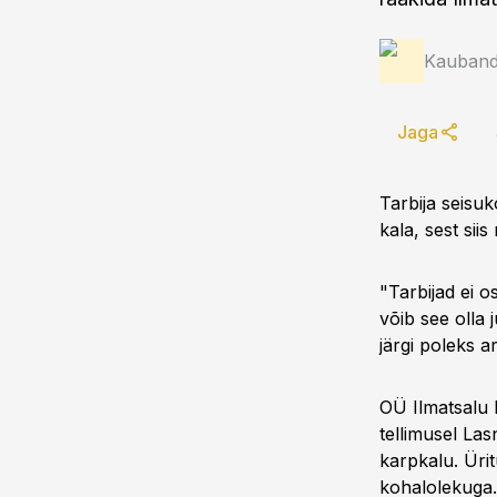
Kauband
Jaga
Tarbija seisu
kala, sest sii
"Tarbijad ei o
võib see olla 
järgi poleks a
OÜ Ilmatsalu K
tellimusel Las
karpkalu. Üri
kohalolekuga