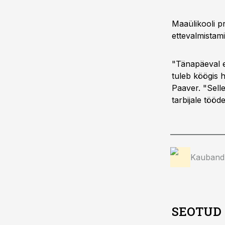
Maaülikooli pr
ettevalmistam
"Tänapäeval ei
tuleb köögis 
Paaver. "Sell
tarbijale tööd
Kauband
SEOTUD