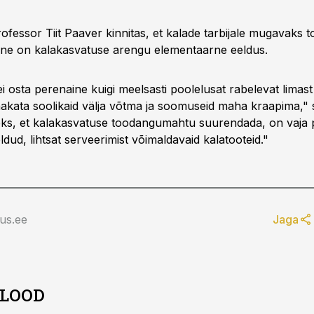
ofessor Tiit Paaver kinnitas, et kalade tarbijale mugavaks t
ine on kalakasvatuse arengu elementaarne eeldus.
 osta perenaine kuigi meelsasti poolelusat rabelevat limast 
hakata soolikaid välja võtma ja soomuseid maha kraapima," s
eks, et kalakasvatuse toodangumahtu suurendada, on vaja
eldud, lihtsat serveerimist võimaldavaid kalatooteid."
us.ee
Jaga
 LOOD