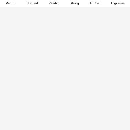
Menüü
Uudised
Raadio
Otsing
AI Chat
Logi sisse
Vana-Lõuna 39/1, 19094 Tallinn
(+372) 667 0111
kaubandus@kaubandus.ee
Telli
Reklaam
Firmast
Sisu kasutamisõigused
Ajakirjaniku
eetikakoodeks
Üldtingimused
Privaatsustingimused
Küpsiste poliitika
KKK
Eesti Meediaettevõtete
Eelistuste haldamine
Liit