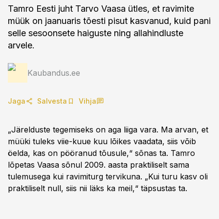
Tamro Eesti juht Tarvo Vaasa ütles, et ravimite
müük on jaanuaris tõesti pisut kasvanud, kuid pani
selle sesoonsete haiguste ning allahindluste
arvele.
Kaubandus.ee
Jaga
Salvesta
Vihja
„Järelduste tegemiseks on aga liiga vara. Ma arvan, et
müüki tuleks viie-kuue kuu lõikes vaadata, siis võib
öelda, kas on pööranud tõusule,“ sõnas ta. Tamro
lõpetas Vaasa sõnul 2009. aasta praktiliselt sama
tulemusega kui ravimiturg tervikuna. „Kui turu kasv oli
praktiliselt null, siis nii läks ka meil,“ täpsustas ta.