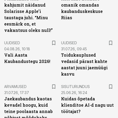
kahjumit näidanud
omanik omandas
Solarisse Apple’i
kaubanduskeskuse
taustaga juhi. “Minu
Riias
eesmärk on, et
vakantsus oleks null!”
UUDISED
UUDISED
04.08.26, 10:18
31.07.26, 09:45
Vali Aasta
Toidukauplused
Kaubandustegu 2026!
vedasid pärast kahte
aastat juuni jaemüügi
kasvu
ST
ARVAMUSED
SISUTURUNDUS
31.07.26, 17:37
25.06.26, 16:24
Jaekaubandus kaotas
Kuidas õpetada
kevadel hoogu, kuid
klienditoe AI-d nagu uut
teine poolaasta annab
töötajat?
põhjust mõõdukaks