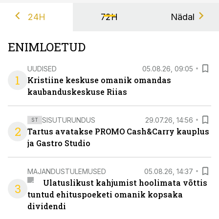
24H
72H
Nädal
ENIMLOETUD
UUDISED
05.08.26, 09:05
1
Kristiine keskuse omanik omandas
kaubanduskeskuse Riias
SISUTURUNDUS
29.07.26, 14:56
ST
2
Tartus avatakse PROMO Cash&Carry kauplus
ja Gastro Studio
MAJANDUSTULEMUSED
05.08.26, 14:37
Ulatuslikust kahjumist hoolimata võttis
3
tuntud ehituspoeketi omanik kopsaka
dividendi