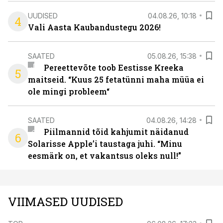
UUDISED
04.08.26, 10:18
4
Vali Aasta Kaubandustegu 2026!
SAATED
05.08.26, 15:38
Pereettevõte toob Eestisse Kreeka
5
maitseid. “Kuus 25 fetatünni maha müüa ei
ole mingi probleem“
SAATED
04.08.26, 14:28
Piilmannid tõid kahjumit näidanud
6
Solarisse Apple’i taustaga juhi. “Minu
eesmärk on, et vakantsus oleks null!”
VIIMASED UUDISED