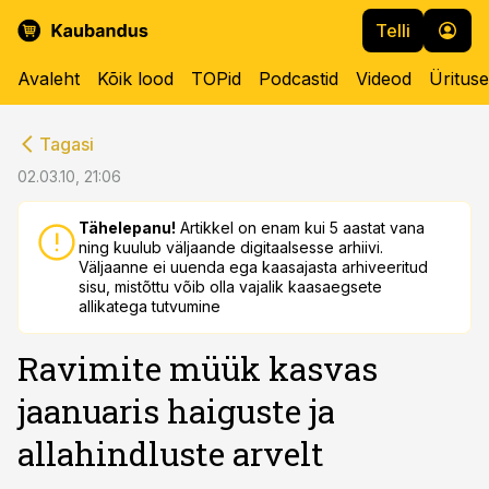
Telli
Avaleht
Kõik lood
TOPid
Podcastid
Videod
Üritus
cebook
cebook
Tagasi
Twitter)
Twitter)
02.03.10, 21:06
kedIn
kedIn
Tähelepanu!
Artikkel on enam kui 5 aastat vana
ning kuulub väljaande digitaalsesse arhiivi.
ail
ail
Väljaanne ei uuenda ega kaasajasta arhiveeritud
sisu, mistõttu võib olla vajalik kaasaegsete
k
k
allikatega tutvumine
Ravimite müük kasvas
jaanuaris haiguste ja
allahindluste arvelt