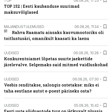
TOP
06.08.26, 17:23
TOP 152 | Eesti kaubanduse suurimad
maksuvõlglased
MAJANDUSTULEMUSED
06.08.26, 11:34
Rahva Raamatu ainsaks kasvumootoriks oli
toitlustusäri, omanikult kaasati ka laenu
UUDISED
06.08.26, 10:28
Konkurentsiamet lõpetas suurte jaekettide
järelevalve. Selgemaks said mitmed vaidluskohad
UUDISED
06.08.26, 07:30
Veebis renditakse, salongis ostetakse: miks ei
taha eestlane autot e-poest päriseks osta?
UUDISED
05.08.26, 15:42
Eesti uute sõiduautode turg on jätkuvalt plussis