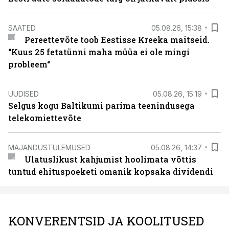
SAATED
05.08.26, 15:38
Pereettevõte toob Eestisse Kreeka maitseid.
“Kuus 25 fetatünni maha müüa ei ole mingi
probleem“
UUDISED
05.08.26, 15:19
Selgus kogu Baltikumi parima teenindusega
telekomiettevõte
MAJANDUSTULEMUSED
05.08.26, 14:37
Ulatuslikust kahjumist hoolimata võttis
tuntud ehituspoeketi omanik kopsaka dividendi
KONVERENTSID JA KOOLITUSED