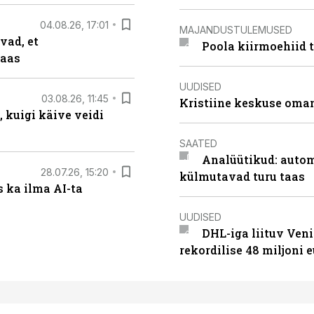
04.08.26, 17:01
MAJANDUSTULEMUSED
vad, et
Poola kiirmoehiid 
taas
UUDISED
03.08.26, 11:45
Kristiine keskuse oma
 kuigi käive veidi
SAATED
Analüütikud: auto
28.07.26, 15:20
külmutavad turu taas
 ka ilma AI-ta
UUDISED
DHL-iga liituv Ven
rekordilise 48 miljoni 