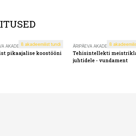
LITUSED
8 akadeemilist tundi
8 akadeemilis
VA AKADEEMIA
ÄRIPÄEVA AKADEEMIA
st pikaajalise koostööni
Tehisintellekti meistrikl
juhtidele - vundament