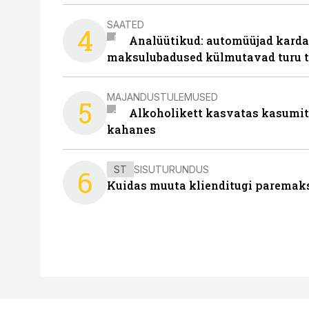
SAATED
4
Analüütikud: automüüjad karda
maksulubadused külmutavad turu 
MAJANDUSTULEMUSED
5
Alkoholikett kasvatas kasumit,
kahanes
ST
SISUTURUNDUS
6
Kuidas muuta klienditugi paremaks