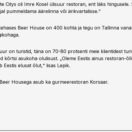
e Citys oli Imre Kosel ülisuur restoran, ent läks hingusele. 
ajal pummeldama äärelinna või ärikvartalisse.“
tehases Beer House on 400 kohta ja tegu on Tallinna vanal
ikohaga.
tuur on turistid, täna on 70-80 protsenti meie klientidest turi
d kõrtsi asukoha olulisust. „Oleme Eestis ainus restoran-õll
 Eestis elusat õlut,“ lisas Lepik.
Beer Housega asub ka gurmeerestoran Korsaar.