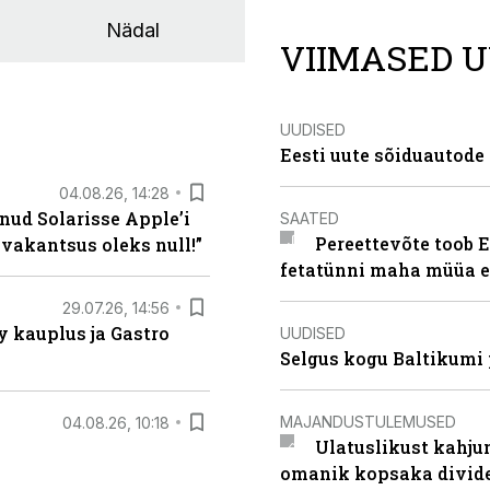
Nädal
VIIMASED U
UUDISED
Eesti uute sõiduautode 
04.08.26, 14:28
nud Solarisse Apple’i
SAATED
Pereettevõte toob E
 vakantsus oleks null!”
fetatünni maha müüa ei
29.07.26, 14:56
 kauplus ja Gastro
UUDISED
Selgus kogu Baltikumi
MAJANDUSTULEMUSED
04.08.26, 10:18
Ulatuslikust kahju
omanik kopsaka divid