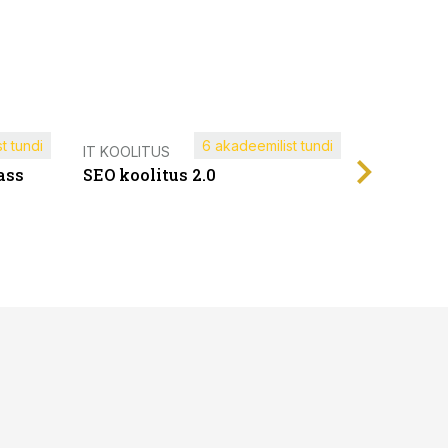
t tundi
6 akadeemilist tundi
Müügijuh
IT KOOLITUS
ass
SEO koolitus 2.0