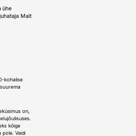
a ühe
juhataja Mait
00-kohalise
i suurema
iseküsimus on,
 elujõulisuses.
leks kõige
 pole. Veidi