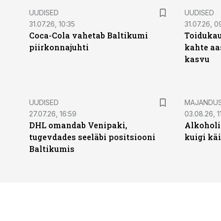
UUDISED
UUDISED
31.07.26, 10:35
31.07.26, 0
Coca-Cola vahetab Baltikumi
Toidukau
piirkonnajuhti
kahte aa
kasvu
UUDISED
MAJANDU
27.07.26, 16:59
03.08.26, 1
DHL omandab Venipaki,
Alkoholi
tugevdades seeläbi positsiooni
kuigi kä
Baltikumis