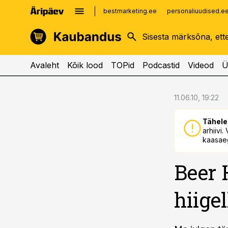
bestmarketing.ee
personaliuudised.e
kinnisvarauudised.ee
imelineajalugu.ee
logistikauudised.ee
imelineteadus.ee
Avaleht
Kõik lood
TOPid
Podcastid
Videod
Ü
cebook
cebook
11.06.10, 19:22
Twitter)
Twitter)
Tähele
kedIn
kedIn
arhiivi
kaasaeg
ail
ail
Beer 
k
k
hiige