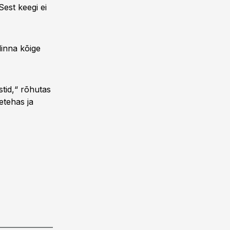
Sest keegi ei
inna kõige
stid,“ rõhutas
etehas ja