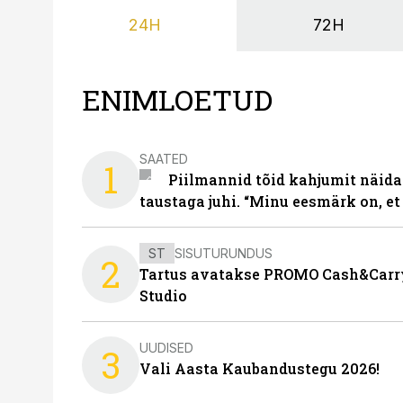
24H
72H
ENIMLOETUD
SAATED
1
Piilmannid tõid kahjumit näida
taustaga juhi. “Minu eesmärk on, et
ST
SISUTURUNDUS
2
Tartus avatakse PROMO Cash&Carry
Studio
UUDISED
3
Vali Aasta Kaubandustegu 2026!