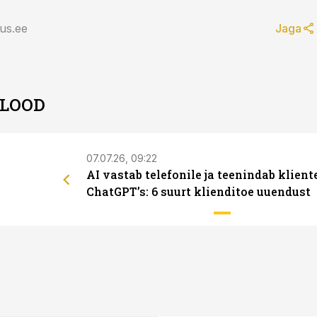
us.ee
Jaga
 LOOD
07.07.26, 09:22
AI vastab telefonile ja teenindab klient
ChatGPT’s: 6 suurt klienditoe uuendust