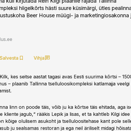
a küll kirjutada Rein Kilgi plaanile rajada Tallinna
mpleksi hiigelkõrts hästi suure küsimärgi, ütles pealinn
lustuskoha Beer House müügi- ja marketingiosakonna 
us.ee
Salvesta
Vihja
ilk, kes seitse aastat tagasi avas Eesti suurima kõrtsi – 15
nus – plaanib Tallinna tselluloosikompleksi katlamajja veelg
amist.
inna linn on poode täis, võib ju ka kõrtse täis ehitada, aga 
e kliente jagub,“ rääkis Lepik ja lisas, et ta kahtleb Kilgi idee
on kõige olulisem asukoht ja tselluloositehase kant pole sel
ub ju sealsamas restoran ja ega neil äriliselt midagi hõisata