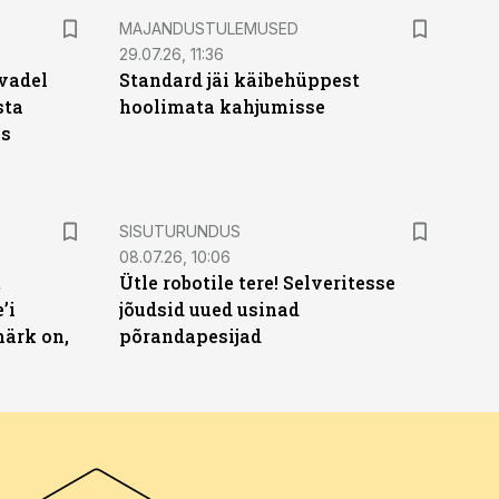
MAJANDUSTULEMUSED
29.07.26, 11:36
vadel
Standard jäi käibehüppest
sta
hoolimata kahjumisse
ks
ST
SISUTURUNDUS
08.07.26, 10:06
t
Ütle robotile tere! Selveritesse
’i
jõudsid uued usinad
märk on,
põrandapesijad