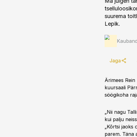
Ma julgen tän
tselluloosiko
suurema toit
Lepik.
Kauband
Jaga
Ärimees Rein K
kuursaali Pär
söögikoha raj
„Nii nagu Tall
kui palju neiss
„Kõrtsi jaoks 
parem. Täna as