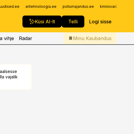
Iseteenindus
uudised.ee
aritehnoloogia.ee
pollumajandus.ee
kinnisvarauudised.
Telli Kaubandus
Küsi AI-lt
Telli
Logi sisse
a vihje
Radar
Minu Kaubandus
taalsesse
la vajalik
s