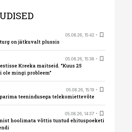
UDISED
05.08.26, 15:42
turg on jätkuvalt plussis
05.08.26, 15:38
estisse Kreeka maitseid. “Kuus 25
 ole mingi probleem“
05.08.26, 15:19
 parima teenindusega telekomiettevõte
05.08.26, 14:37
mist hoolimata võttis tuntud ehituspoeketi
endi