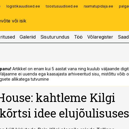
e
logistikauudised.ee
toostusuudised.ee
raamatupidaja.ee
palga
Infopank
Radar
ritused
Galeriid
Sisuturundus
Töö
Võlaregister
Saad
panu!
Artikkel on enam kui 5 aastat vana ning kuulub väljaande digi
. Väljaanne ei uuenda ega kaasajasta arhiveeritud sisu, mistõttu võib ol
sete allikatega tutvumine
House: kahtleme Kilgi
lkõrtsi idee elujõulisuse