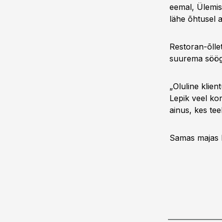
eemal, Ülemist
lähe õhtusel 
Restoran-õlle
suurema söög
„Oluline klien
Lepik veel kor
ainus, kes teeb
Samas majas 