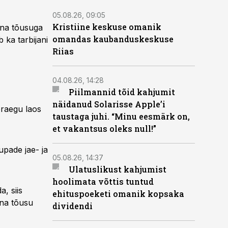
05.08.26, 09:05
Kristiine keskuse omanik
inna tõusuga
omandas kaubanduskeskuse
 ka tarbijani
Riias
04.08.26, 14:28
Piilmannid tõid kahjumit
näidanud Solarisse Apple’i
praegu laos
taustaga juhi. “Minu eesmärk on,
et vakantsus oleks null!”
upade jae- ja
05.08.26, 14:37
Ulatuslikust kahjumist
hoolimata võttis tuntud
a, siis
ehituspoeketi omanik kopsaka
nna tõusu
dividendi