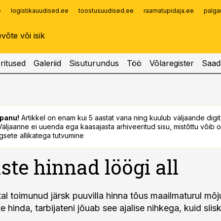
e
logistikauudised.ee
toostusuudised.ee
raamatupidaja.ee
palga
Infopank
Radar
ritused
Galeriid
Sisuturundus
Töö
Võlaregister
Saad
panu!
Artikkel on enam kui 5 aastat vana ning kuulub väljaande digi
. Väljaanne ei uuenda ega kaasajasta arhiveeritud sisu, mistõttu võib ol
sete allikatega tutvumine
ste hinnad löögi all
tal toimunud järsk puuvilla hinna tõus maailmaturul mõj
 hinda, tarbijateni jõuab see ajalise nihkega, kuid siisk