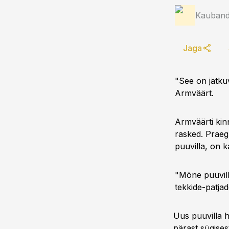
Kauband
Jaga
"See on jätku
Armväärt.
Armväärti kinn
rasked. Praegu
puuvilla, on k
"Mõne puuvill
tekkide-patja
Uus puuvilla h
pärast sügises