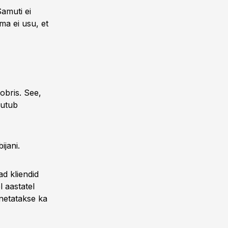
amuti ei
ma ei usu, et
obris. See,
uutub
ijani.
ad kliendid
l aastatel
nnetatakse ka