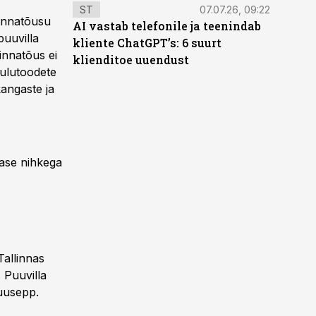
ST
07.07.26, 09:22
hinnatõusu
AI vastab telefonile ja teenindab
puuvilla
kliente ChatGPT’s: 6 suurt
hinnatõus ei
klienditoe uuendust
õulutoodete
kangaste ja
gase nihkega
Tallinnas
 Puuvilla
uusepp.