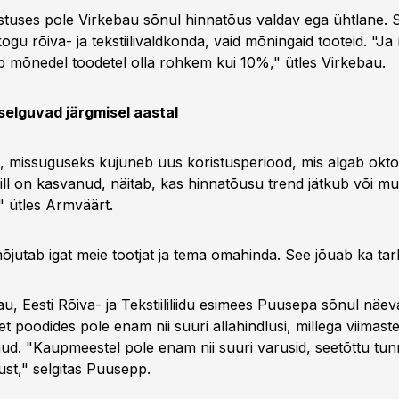
östuses pole Virkebau sõnul hinnatõus valdav ega ühtlane. S
gu rõiva- ja tekstiilivaldkonda, vaid mõningaid tooteid. "Ja 
b mõnedel toodetel olla rohkem kui 10%," ütles Virkebau.
selguvad järgmisel aastal
, missuguseks kujuneb uus koristusperiood, mis algab okto
vill on kasvanud, näitab, kas hinnatõusu trend jätkub või m
" ütles Armväärt.
jutab igat meie tootjat ja tema omahinda. See jõuab ka tarb
u, Eesti Rõiva- ja Tekstiililiidu esimees Puusepa sõnul näev
t poodides pole enam nii suuri allahindlusi, millega viimaste
nud. "Kaupmeestel pole enam nii suuri varusid, seetõttu tu
st," selgitas Puusepp.