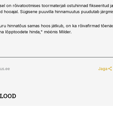
usel on rõivatootmises toormaterjali ostuhinnad fikseeritud j
 hooajal. Sügisene puuvilla hinnamuutus puudutab järgmi
uru hinnatõus samas hoos jätkub, on ka rõivafirmad tõenäol
ma lõpptoodete hinda," möönis Milder.
us.ee
Jaga
 LOOD