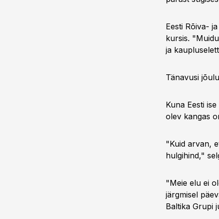
Eesti Rõiva- j
kursis. "Muidu
ja kaupluselet
Tänavusi jõul
Kuna Eesti ise
olev kangas o
"Kuid arvan, e
hulgihind," sel
"Meie elu ei ol
järgmisel päev
Baltika Grupi 