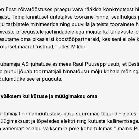
on Eesti rõivatööstuses praegu vara rääkida konkreetsest 
jast. Tema kinnitusel üritatakse tooraine hinna, sealhulgas 
u tarbijatele minimeerida ning puuvilla ja teiste toorainete 
ivaste praegustele jaehindadele ega mõjuta ka tänavuste j
asutame oma pikaajalisi koostööpartnereid, kes seni ei ole 
olulisel määral tõstnud," ütles Milder.
aubamaja ASi juhatuse esimees Raul Puusepp usub, et Eesti
te puhul jõuab toormatejali hinnatõusu mõju kohale mõnin
 jõulumüüke see ei puuduta.
u väiksem kui kütuse ja müügimaksu oma
l lähiajal hinnamuutusteks palju suuremad tegurid - alates 
ügimaksust ja lõpetades elektri ning kütuste kallinemisega.
 vähemalt esialgu väiksem ja pole kohe tulemas," mainis P