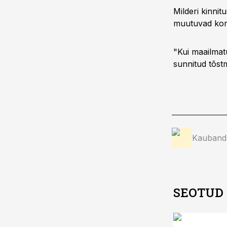
Milderi kinnit
muutuvad kord
"Kui maailmat
sunnitud tõst
Kauband
SEOTUD