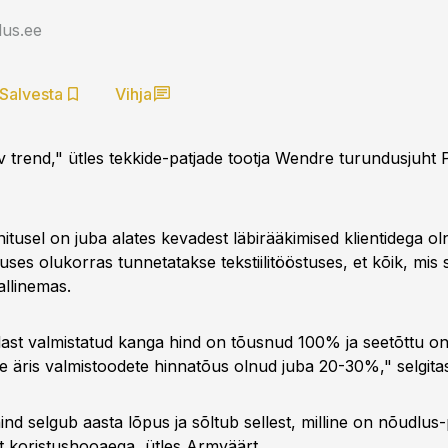
us.ee
Salvesta
Vihja
v trend," ütles tekkide-patjade tootja Wendre turundusjuht
itusel on juba alates kevadest läbirääkimised klientidega o
ses olukorras tunnetatakse tekstiilitööstuses, et kõik, mis 
allinemas.
ast valmistatud kanga hind on tõusnud 100% ja seetõttu on 
de äris valmistoodete hinnatõus olnud juba 20-30%," selgit
ind selgub aasta lõpus ja sõltub sellest, milline on nõudlu
t koristushooaega, ütles Armväärt.