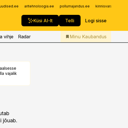
Iseteenindus
uudised.ee
aritehnoloogia.ee
pollumajandus.ee
kinnisvarauudised.
Telli Kaubandus
Küsi AI-lt
Telli
Logi sisse
a vihje
Radar
Minu Kaubandus
taalsesse
la vajalik
utab
i jõuab.