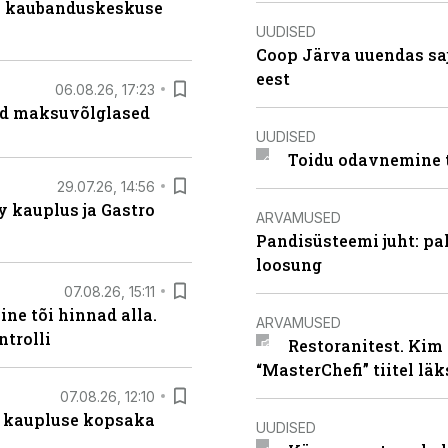
s kaubanduskeskuse
UUDISED
Coop Järva uuendas s
eest
06.08.26, 17:23
ad maksuvõlglased
UUDISED
Toidu odavnemine 
29.07.26, 14:56
 kauplus ja Gastro
ARVAMUSED
Pandisüsteemi juht: pak
loosung
07.08.26, 15:11
ne tõi hinnad alla.
ARVAMUSED
ntrolli
Restoranitest. Kim 
“MasterChefi” tiitel lä
07.08.26, 12:10
 kaupluse kopsaka
UUDISED