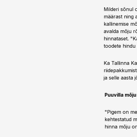
Milderi sõnul 
määrast ning a
kallinemise mõj
avalda mõju rõ
hinnataset. "K
toodete hindu 
Ka Tallinna K
riidepakkumis
ja selle aasta
Puuvilla mõj
"Pigem on mei
kehtestatud mü
hinna mõju on