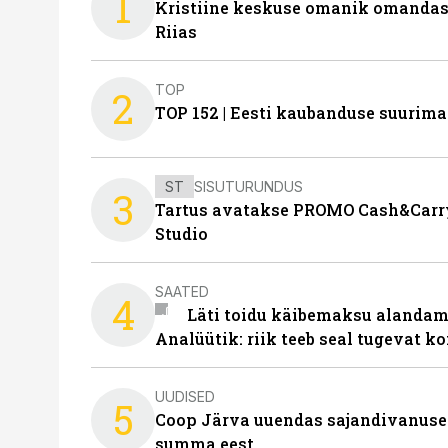
1
Kristiine keskuse omanik omanda
Riias
TOP
2
TOP 152 | Eesti kaubanduse suurim
ST
SISUTURUNDUS
3
Tartus avatakse PROMO Cash&Carry
Studio
SAATED
4
Läti toidu käibemaksu alandami
Analüütik: riik teeb seal tugevat ko
UUDISED
5
Coop Järva uuendas sajandivanuse
summa eest