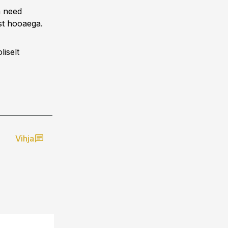
a need
st hooaega.
iselt
Vihja