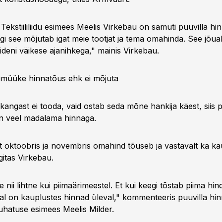
a Tekstiililiidu esimees Meelis Virkebau on samuti puuvilla h
gi see mõjutab igat meie tootjat ja tema omahinda. See jõuab
tideni väikese ajanihkega," mainis Virkebau.
umüüke hinnatõus ehk ei mõjuta
 kangast ei tooda, vaid ostab seda mõne hankija käest, siis 
n veel madalama hinnaga.
t oktoobris ja novembris omahind tõuseb ja vastavalt ka ka
gitas Virkebau.
e nii lihtne kui piimaärimeestel. Et kui keegi tõstab piima hind
al on kauplustes hinnad üleval," kommenteeris puuvilla hi
juhatuse esimees Meelis Milder.