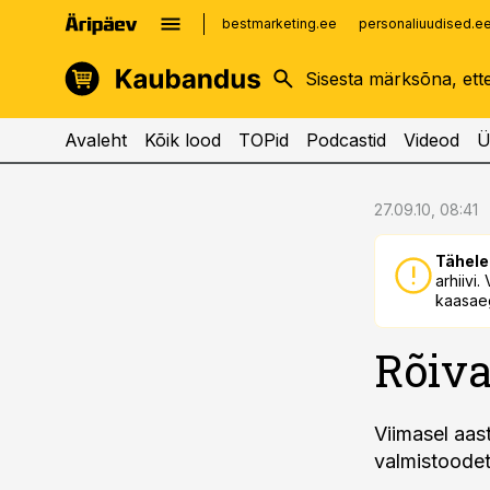
bestmarketing.ee
personaliuudised.e
kinnisvarauudised.ee
imelineajalugu.ee
logistikauudised.ee
imelineteadus.ee
Avaleht
Kõik lood
TOPid
Podcastid
Videod
Ü
cebook
cebook
27.09.10, 08:41
Twitter)
Twitter)
Tähele
kedIn
kedIn
arhiivi
kaasaeg
ail
ail
Rõiva
k
k
Viimasel aas
valmistoodete