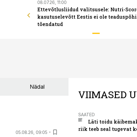
08.07.26, 11:00
Ettevõtlusliidud valitsusele: Nutri-Scor
kasutuselevõtt Eestis ei ole teaduspõhi
tõendatud
Nädal
VIIMASED U
SAATED
Läti toidu käibema
riik teeb seal tugevat k
05.08.26, 09:05