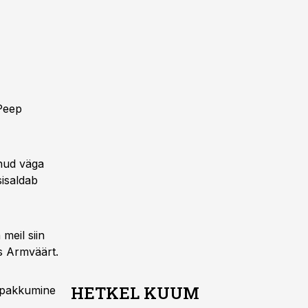
 Peep
lnud väga
sisaldab
meil siin
as Armväärt.
HETKEL KUUM
s-pakkumine