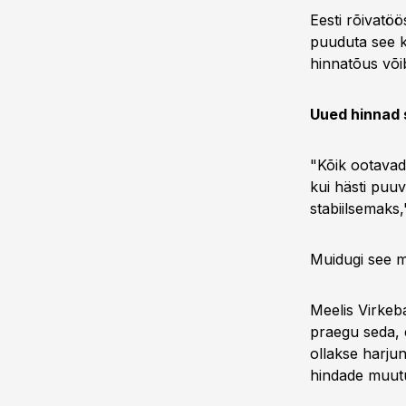
Eesti rõivatö
puuduta see ko
hinnatõus või
Uued hinnad 
"Kõik ootavad
kui hästi puu
stabiilsemaks,
Muidugi see mõ
Meelis Virkeba
praegu seda, e
ollakse harju
hindade muutu