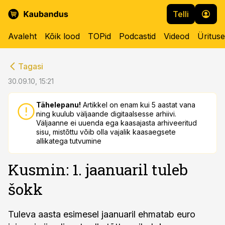
Telli
Avaleht
Kõik lood
TOPid
Podcastid
Videod
Üritus
cebook
cebook
Tagasi
Twitter)
Twitter)
30.09.10, 15:21
kedIn
kedIn
Tähelepanu!
Artikkel on enam kui 5 aastat vana
ning kuulub väljaande digitaalsesse arhiivi.
ail
ail
Väljaanne ei uuenda ega kaasajasta arhiveeritud
sisu, mistõttu võib olla vajalik kaasaegsete
k
k
allikatega tutvumine
Kusmin: 1. jaanuaril tuleb
šokk
Tuleva aasta esimesel jaanuaril ehmatab euro