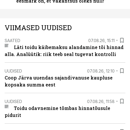
eesmärk on, et vakantsus oleks null!”
VIIMASED UUDISED
SAATED
07.08.26, 15:11
Läti toidu käibemaksu alandamine tõi hinnad
alla. Analüütik: riik teeb seal tugevat kontrolli
UUDISED
07.08.26, 12:10
Coop Järva uuendas sajandivanuse kaupluse
kopsaka summa eest
UUDISED
07.08.26, 11:58
Toidu odavnemine tõmbas hinnatõusule
pidurit