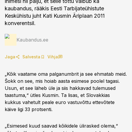
inimesi nii palju, et selle tõttu vaibub ka
kaubandus, rääkis Eesti Tarbijateühistute
Keskühistu juht Kati Kusmin Äriplaan 2011
konverentsil.
Kaubandus.ee
Jaga
Salvesta
Vihja
„Kõik vaatame oma palganumbrit ja see ehmatab meid.
Šokk on see, mis hoiab aasta esimese poolel tagasi.
Usun, et see läheb üle ja siis hakkavad tulemused
taastuma,“ ütles Kusmin. Ta lisas, et Slovakkias
kukkus vahetult peale euro vastuvõttu ettevõtete
käive ligi 33 protsenti.
„Esimesed kuud saavad kõikidele ülirasked olema,“