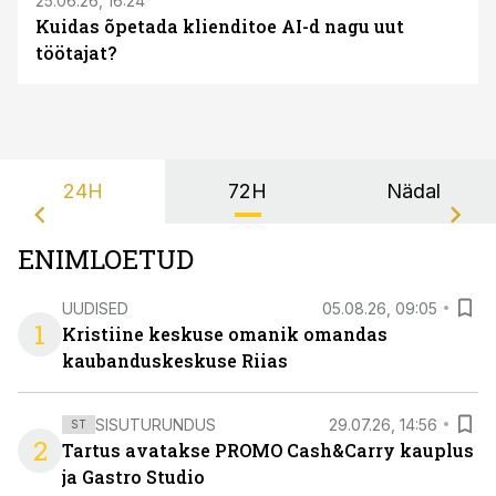
25.06.26, 16:24
Kuidas õpetada klienditoe AI-d nagu uut
töötajat?
24H
72H
Nädal
ENIMLOETUD
UUDISED
05.08.26, 09:05
1
Kristiine keskuse omanik omandas
kaubanduskeskuse Riias
SISUTURUNDUS
29.07.26, 14:56
ST
2
Tartus avatakse PROMO Cash&Carry kauplus
ja Gastro Studio