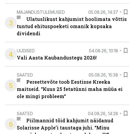
MAJANDUSTULEMUSED
05.08.26, 14:37
Ulatuslikust kahjumist hoolimata võttis
3
tuntud ehituspoeketi omanik kopsaka
dividendi
UUDISED
04.08.26, 10:18
4
Vali Aasta Kaubandustegu 2026!
SAATED
05.08.26, 15:38
Pereettevõte toob Eestisse Kreeka
5
maitseid. “Kuus 25 fetatünni maha müüa ei
ole mingi probleem“
SAATED
04.08.26, 14:28
Piilmannid tõid kahjumit näidanud
6
Solarisse Apple’i taustaga juhi. “Minu