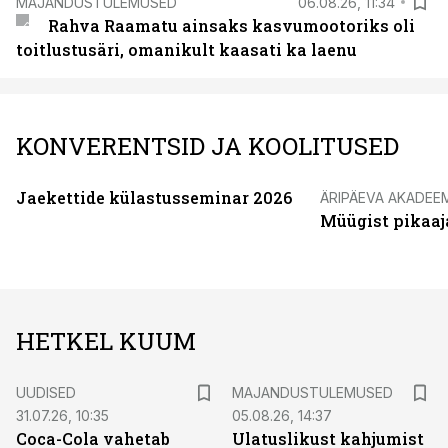
MAJANDUSTULEMUSED
06.08.26, 11:34
Rahva Raamatu ainsaks kasvumootoriks oli
toitlustusäri, omanikult kaasati ka laenu
KONVERENTSID JA KOOLITUSED
Jaekettide külastusseminar 2026
ÄRIPÄEVA AKADEE
Müügist pikaaj
HETKEL KUUM
UUDISED
MAJANDUSTULEMUSED
31.07.26, 10:35
05.08.26, 14:37
Coca-Cola vahetab
Ulatuslikust kahjumist