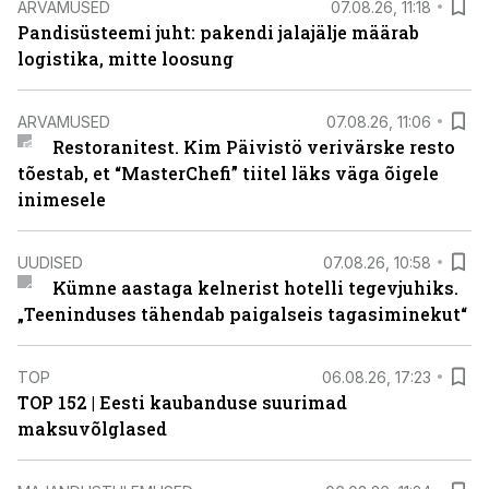
ARVAMUSED
07.08.26, 11:18
Pandisüsteemi juht: pakendi jalajälje määrab
logistika, mitte loosung
ARVAMUSED
07.08.26, 11:06
Restoranitest. Kim Päivistö verivärske resto
tõestab, et “MasterChefi” tiitel läks väga õigele
inimesele
UUDISED
07.08.26, 10:58
Kümne aastaga kelnerist hotelli tegevjuhiks.
„Teeninduses tähendab paigalseis tagasiminekut“
TOP
06.08.26, 17:23
TOP 152 | Eesti kaubanduse suurimad
maksuvõlglased