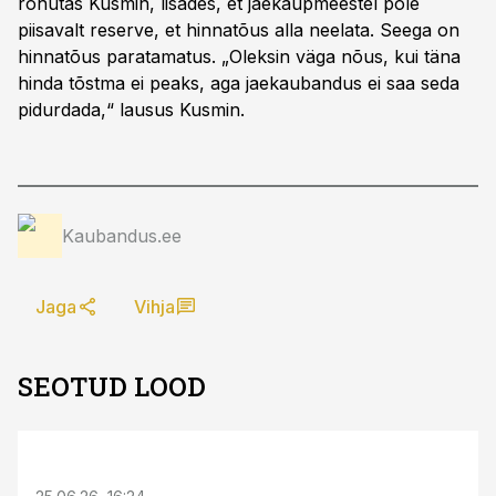
rõhutas Kusmin, lisades, et jaekaupmeestel pole
piisavalt reserve, et hinnatõus alla neelata. Seega on
hinnatõus paratamatus. „Oleksin väga nõus, kui täna
hinda tõstma ei peaks, aga jaekaubandus ei saa seda
pidurdada,“ lausus Kusmin.
Kaubandus.ee
Jaga
Vihja
SEOTUD LOOD
ST