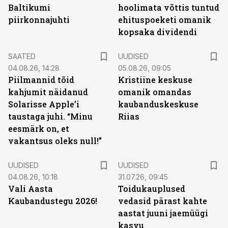
Baltikumi
hoolimata võttis tuntud
piirkonnajuhti
ehituspoeketi omanik
kopsaka dividendi
SAATED
UUDISED
04.08.26, 14:28
05.08.26, 09:05
Piilmannid tõid
Kristiine keskuse
kahjumit näidanud
omanik omandas
Solarisse Apple’i
kaubanduskeskuse
taustaga juhi. “Minu
Riias
eesmärk on, et
vakantsus oleks null!”
UUDISED
UUDISED
04.08.26, 10:18
31.07.26, 09:45
Vali Aasta
Toidukauplused
Kaubandustegu 2026!
vedasid pärast kahte
aastat juuni jaemüügi
kasvu