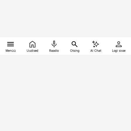
Menüü
Uudised
Raadio
Otsing
AI Chat
Logi sisse
Vana-Lõuna 39/1, 19094 Tallinn
(+372) 667 0111
kaubandus@kaubandus.ee
Telli
Reklaam
Firmast