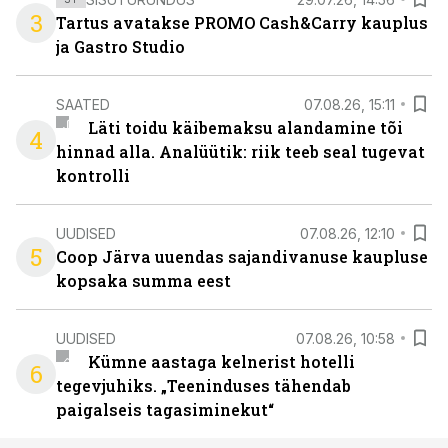
3
Tartus avatakse PROMO Cash&Carry kauplus
ja Gastro Studio
SAATED
07.08.26, 15:11
Läti toidu käibemaksu alandamine tõi
4
hinnad alla. Analüütik: riik teeb seal tugevat
kontrolli
UUDISED
07.08.26, 12:10
5
Coop Järva uuendas sajandivanuse kaupluse
kopsaka summa eest
UUDISED
07.08.26, 10:58
Kümne aastaga kelnerist hotelli
6
tegevjuhiks. „Teeninduses tähendab
paigalseis tagasiminekut“