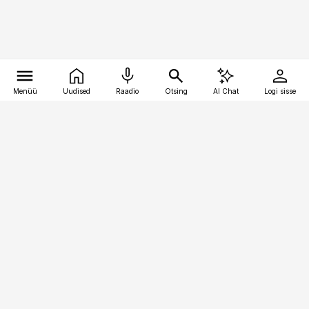
Menüü
Uudised
Raadio
Otsing
AI Chat
Logi sisse
Vana-Lõuna 39/1, 19094 Tallinn
(+372) 667 0111
kaubandus@kaubandus.ee
Telli
Reklaam
Firmast
Sisu kasutamisõigused
Ajakirjaniku
eetikakoodeks