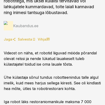
robotitega, mis uksel külalisi tervitavad või
lahkujatele kummardavad, toite laiali kannavad
ning inimesi tantsuga lõbustavad.
Kaubandus.ee
Jaga
Salvesta
Vihja
Videost on näha, et robotid liiguvad mööda põrandal
olevat relssi ja nende lükatud lauakeselt tuleb
külastajatel toidud ise oma lauale tõsta.
Ühe külastaja sõnul tundus robotteenindus talle algul
imelik, kuid mees harjus sellega kiiresti. See oli kindlasti
hea mõte, ütles ta robotirestorani kohta.
Iga robot läks restoraniomanikule maksma 7 000