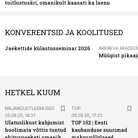
toitlustusäri, omanikult kaasati ka laenu
KONVERENTSID JA KOOLITUSED
Jaekettide külastusseminar 2026
ÄRIPÄEVA AKADEE
Müügist pikaaj
HETKEL KUUM
MAJANDUSTULEMUSED
TOP
05.08.26, 14:37
06.08.26, 17:23
Ulatuslikust kahjumist
TOP 152 | Eesti
hoolimata võttis tuntud
kaubanduse suurimad
ehituspoeketi omanik
maksuvõlglased