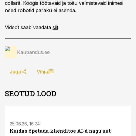
dollarit. Köögis töötavaid ja toitu valmistavaid inimesi
need robotid paraku ei asenda.
Videot saab vaadata
siit
.
Kaubandus.ee
Jaga
Vihja
SEOTUD LOOD
ST
25.06.26, 16:24
Kuidas õpetada klienditoe AI-d nagu uut