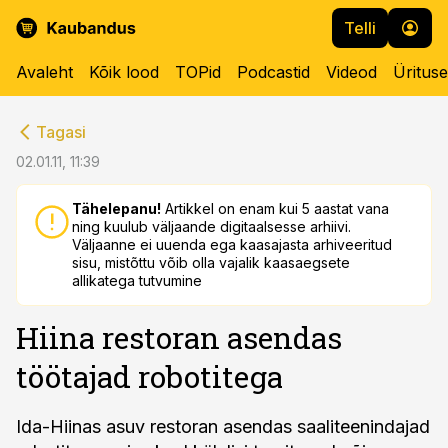
Telli
Avaleht
Kõik lood
TOPid
Podcastid
Videod
Üritus
cebook
cebook
Tagasi
Twitter)
Twitter)
02.01.11, 11:39
kedIn
kedIn
Tähelepanu!
Artikkel on enam kui 5 aastat vana
ning kuulub väljaande digitaalsesse arhiivi.
ail
ail
Väljaanne ei uuenda ega kaasajasta arhiveeritud
sisu, mistõttu võib olla vajalik kaasaegsete
k
k
allikatega tutvumine
Hiina restoran asendas
töötajad robotitega
Ida-Hiinas asuv restoran asendas saaliteenindajad