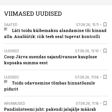
VIIMASED UUDISED
SAATED
07.08.26, 15:11
Läti toidu käibemaksu alandamine tõi hinnad
alla. Analüütik: riik teeb seal tugevat kontrolli
UUDISED
07.08.26, 12:10
Coop Järva uuendas sajandivanuse kaupluse
kopsaka summa eest
UUDISED
07.08.26, 11:58
Toidu odavnemine tõmbas hinnatõusule
pidurit
ARVAMUSED
07.08.26, 11:18
Pandisüsteemi juht: pakendi jalajälje määrab