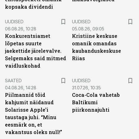
kopsaka dividendi
UUDISED
UUDISED
06.08.26, 10:28
05.08.26, 09:05
Konkurentsiamet
Kristiine keskuse
lõpetas suurte
omanik omandas
jaekettide järelevalve.
kaubanduskeskuse
Selgemaks said mitmed
Riias
vaidluskohad
SAATED
UUDISED
04.08.26, 14:28
31.07.26, 10:35
Piilmannid tõid
Coca-Cola vahetab
kahjumit näidanud
Baltikumi
Solarisse Apple’i
piirkonnajuhti
taustaga juhi. “Minu
eesmärk on, et
vakantsus oleks null!”