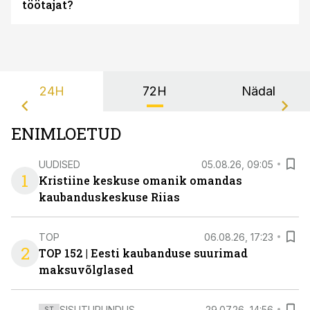
töötajat?
24H
72H
Nädal
ENIMLOETUD
UUDISED
05.08.26, 09:05
1
Kristiine keskuse omanik omandas
kaubanduskeskuse Riias
TOP
06.08.26, 17:23
2
TOP 152 | Eesti kaubanduse suurimad
maksuvõlglased
SISUTURUNDUS
29.07.26, 14:56
ST