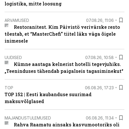
logistika, mitte loosung
ARVAMUSED
07.08.26, 11:06
Restoranitest. Kim Päivistö verivärske resto
tõestab, et “MasterChefi” tiitel läks väga õigele
inimesele
UUDISED
07.08.26, 10:58
Kümne aastaga kelnerist hotelli tegevjuhiks.
„Teeninduses tähendab paigalseis tagasiminekut“
TOP
06.08.26, 17:23
TOP 152 | Eesti kaubanduse suurimad
maksuvõlglased
MAJANDUSTULEMUSED
06.08.26, 11:34
Rahva Raamatu ainsaks kasvumootoriks oli