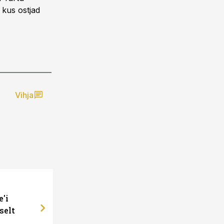
 kus ostjad
Vihja
e'i
selt