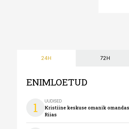
24H
72H
ENIMLOETUD
UUDISED
1
Kristiine keskuse omanik omanda
Riias