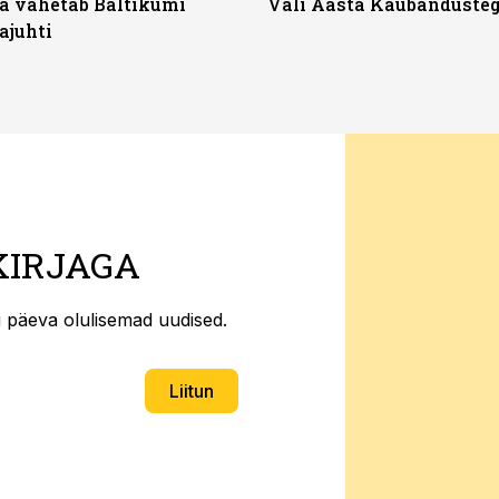
a vahetab Baltikumi
Vali Aasta Kaubandusteg
ajuhti
KIRJAGA
ti päeva olulisemad uudised.
Liitun