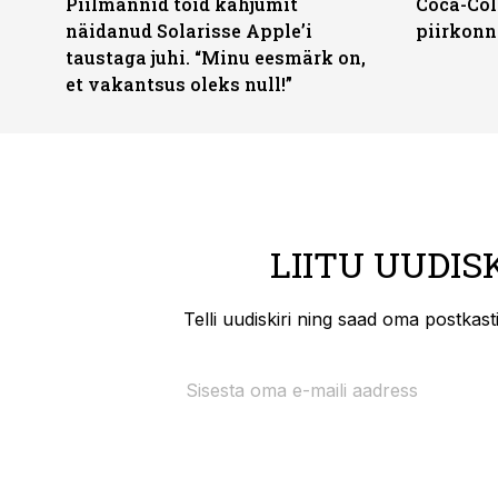
Piilmannid tõid kahjumit
Coca-Col
näidanud Solarisse Apple’i
piirkonn
taustaga juhi. “Minu eesmärk on,
et vakantsus oleks null!”
LIITU UUDIS
Telli uudiskiri ning saad oma postkas