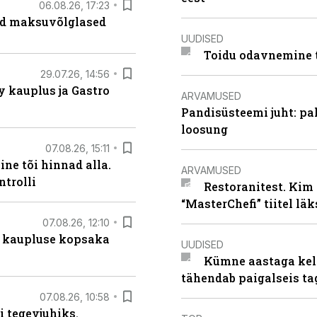
06.08.26, 17:23
ad maksuvõlglased
UUDISED
Toidu odavnemine 
29.07.26, 14:56
 kauplus ja Gastro
ARVAMUSED
Pandisüsteemi juht: pak
loosung
07.08.26, 15:11
ne tõi hinnad alla.
ARVAMUSED
ntrolli
Restoranitest. Kim 
“MasterChefi” tiitel lä
07.08.26, 12:10
 kaupluse kopsaka
UUDISED
Kümne aastaga keln
tähendab paigalseis t
07.08.26, 10:58
i tegevjuhiks.