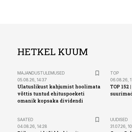
HETKEL KUUM
MAJANDUSTULEMUSED
TOP
05.08.26, 14:37
06.08.26, 1
Ulatuslikust kahjumist hoolimata
TOP 152 
võttis tuntud ehituspoeketi
suurima
omanik kopsaka dividendi
SAATED
UUDISED
04.08.26, 14:28
31.07.26, 10