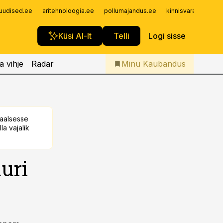
Iseteenindus
uudised.ee
aritehnoloogia.ee
pollumajandus.ee
kinnisvarauudised.
Telli Kaubandus
Küsi AI-lt
Telli
Logi sisse
a vihje
Radar
Minu Kaubandus
taalsesse
la vajalik
uuri