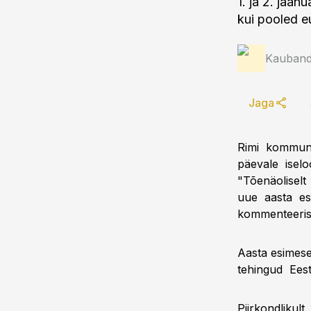
1. ja 2. jaan
kui pooled e
Kauband
Jaga
Rimi kommunik
päevale iselo
"Tõenäoliselt
uue aasta esi
kommenteeris
Aasta esimese
tehingud Eest
Piirkondlikul