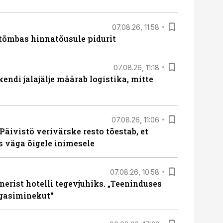
07.08.26, 11:58
tõmbas hinnatõusule pidurit
07.08.26, 11:18
endi jalajälje määrab logistika, mitte
07.08.26, 11:06
Päivistö verivärske resto tõestab, et
ks väga õigele inimesele
07.08.26, 10:58
erist hotelli tegevjuhiks. „Teeninduses
agasiminekut“