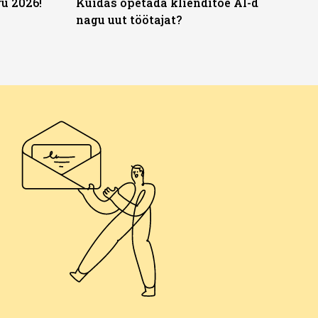
u 2026!
Kuidas õpetada klienditoe AI-d
nagu uut töötajat?