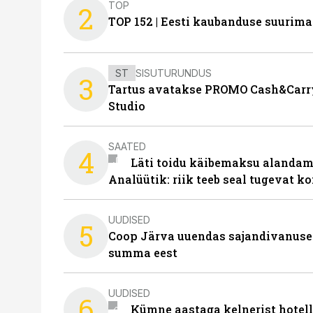
TOP
2
TOP 152 | Eesti kaubanduse suurim
ST
SISUTURUNDUS
3
Tartus avatakse PROMO Cash&Carry
Studio
SAATED
4
Läti toidu käibemaksu alandami
Analüütik: riik teeb seal tugevat ko
UUDISED
5
Coop Järva uuendas sajandivanuse
summa eest
UUDISED
6
Kümne aastaga kelnerist hotell