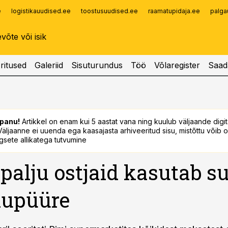
e
logistikauudised.ee
toostusuudised.ee
raamatupidaja.ee
palga
Infopank
Radar
ritused
Galeriid
Sisuturundus
Töö
Võlaregister
Saad
panu!
Artikkel on enam kui 5 aastat vana ning kuulub väljaande digi
. Väljaanne ei uuenda ega kaasajasta arhiveeritud sisu, mistõttu võib ol
sete allikatega tutvumine
 palju ostjaid kasutab s
kupüüre