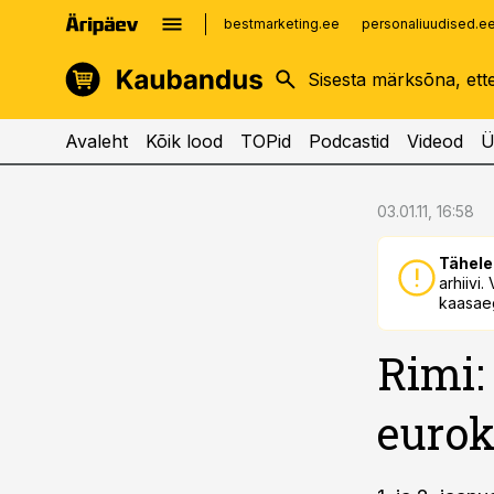
bestmarketing.ee
personaliuudised.e
kinnisvarauudised.ee
imelineajalugu.ee
logistikauudised.ee
imelineteadus.ee
Avaleht
Kõik lood
TOPid
Podcastid
Videod
Ü
cebook
cebook
03.01.11, 16:58
Twitter)
Twitter)
Tähele
kedIn
kedIn
arhiivi
kaasaeg
ail
ail
Rimi:
k
k
euro