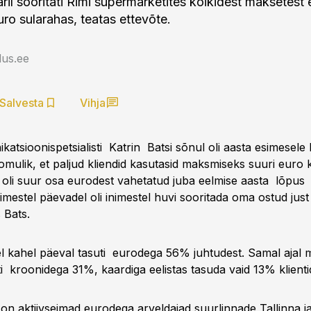
uaril sooritati Rimi supermarketites kõikidest maksetest
uro sularahas, teatas ettevõte.
us.ee
Salvesta
Vihja
atsioonispetsialisti Katrin Batsi sõnul oli aasta esimesele
omulik, et paljud kliendid kasutasid maksmiseks suuri euro
 oli suur osa eurodest vahetatud juba eelmise aasta lõpu
mestel päevadel oli inimestel huvi sooritada oma ostud just
 Bats.
l kahel päeval tasuti eurodega 56% juhtudest. Samal ajal
i kroonidega 31%, kaardiga eelistas tasuda vaid 13% klienti
t on aktiivseimad eurodega arveldajad suurlinnade Tallinna j