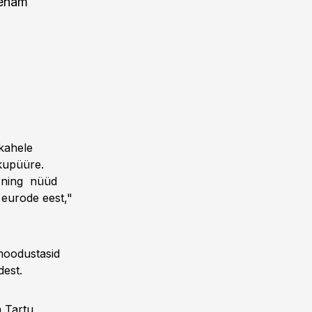
 enam
 kahele
 kupüüre.
s ning nüüd
 eurode eest,"
 moodustasid
dest.
a Tartu