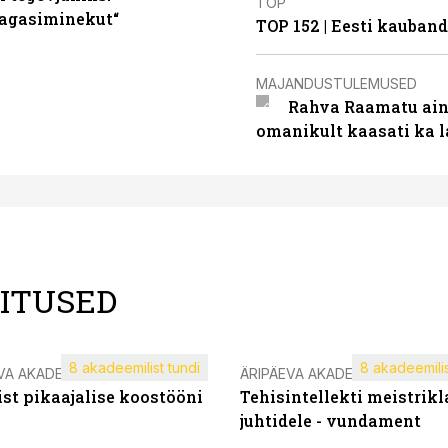
TOP
tagasiminekut“
TOP 152 | Eesti kauba
MAJANDUSTULEMUSED
Rahva Raamatu ains
omanikult kaasati ka 
LITUSED
8 akadeemilist tundi
8 akadeemilis
VA AKADEEMIA
ÄRIPÄEVA AKADEEMIA
st pikaajalise koostööni
Tehisintellekti meistrikl
juhtidele - vundament