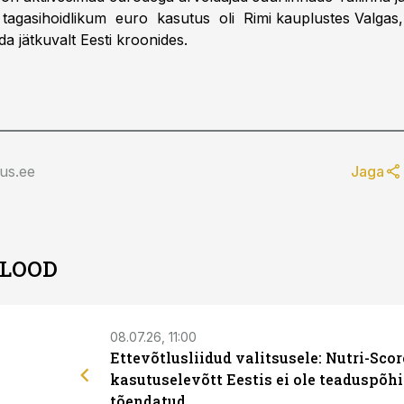
 tagasihoidlikum euro kasutus oli Rimi kauplustes Valgas,
uda jätkuvalt Eesti kroonides.
us.ee
Jaga
 LOOD
08.07.26, 11:00
Ettevõtlusliidud valitsusele: Nutri-Scor
kasutuselevõtt Eestis ei ole teaduspõhi
tõendatud