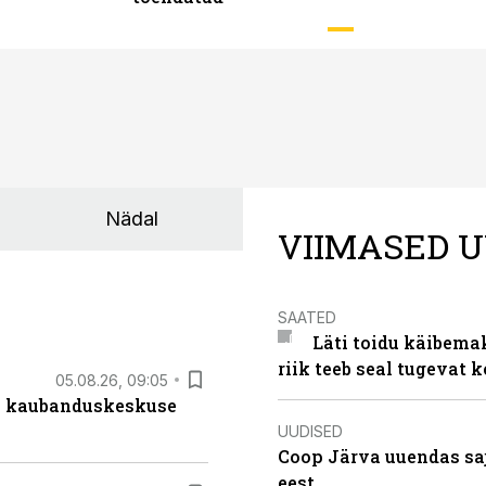
Nädal
VIIMASED U
SAATED
Läti toidu käibema
riik teeb seal tugevat k
05.08.26, 09:05
s kaubanduskeskuse
UUDISED
Coop Järva uuendas s
eest