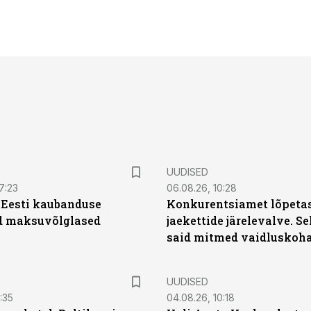
UUDISED
7:23
06.08.26, 10:28
| Eesti kaubanduse
Konkurentsiamet lõpetas
d maksuvõlglased
jaekettide järelevalve. 
said mitmed vaidluskoh
UUDISED
:35
04.08.26, 10:18