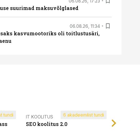
06.08.26, 17:23
nduse suurimad maksuvõlglased
06.08.26, 11:34
aks kasvumootoriks oli toitlustusäri,
laenu
t tundi
6 akadeemilist tundi
Müügijuh
IT KOOLITUS
ass
SEO koolitus 2.0