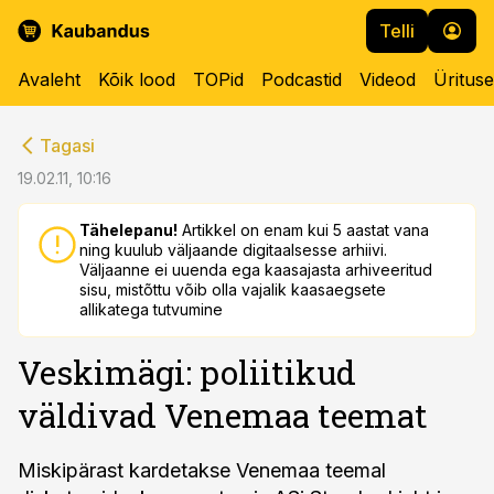
Telli
Avaleht
Kõik lood
TOPid
Podcastid
Videod
Üritus
cebook
cebook
Tagasi
Twitter)
Twitter)
19.02.11, 10:16
kedIn
kedIn
Tähelepanu!
Artikkel on enam kui 5 aastat vana
ning kuulub väljaande digitaalsesse arhiivi.
ail
ail
Väljaanne ei uuenda ega kaasajasta arhiveeritud
sisu, mistõttu võib olla vajalik kaasaegsete
k
k
allikatega tutvumine
Veskimägi: poliitikud
väldivad Venemaa teemat
Miskipärast kardetakse Venemaa teemal