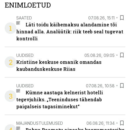
ENIMLOETUD
SAATED
07.08.26, 15:11
Läti toidu käibemaksu alandamine tõi
1
hinnad alla. Analüütik: riik teeb seal tugevat
kontrolli
UUDISED
05.08.26, 09:05
2
Kristiine keskuse omanik omandas
kaubanduskeskuse Riias
UUDISED
07.08.26, 10:58
Kümne aastaga kelnerist hotelli
3
tegevjuhiks. „Teeninduses tähendab
paigalseis tagasiminekut“
MAJANDUSTULEMUSED
06.08.26, 11:34
Rahva Raamatu ainsaks kasvumootoriks