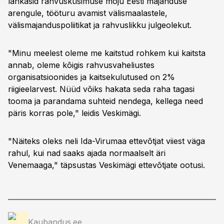
lahkasid rahvusküsimuse mõju Eesti majanduse
arengule, tööturu avamist välismaalastele,
välismajanduspoliitikat ja rahvuslikku julgeolekut.
"Minu meelest oleme me kaitstud rohkem kui kaitsta
annab, oleme kõigis rahvusvaheliustes
organisatsioonides ja kaitsekulutused on 2%
riigieelarvest. Nüüd võiks hakata seda raha tagasi
tooma ja parandama suhteid nendega, kellega need
päris korras pole," leidis Veskimägi.
"Näiteks oleks neli Ida-Virumaa ettevõtjat viiest väga
rahul, kui nad saaks ajada normaalselt äri
Venemaaga," täpsustas Veskimägi ettevõtjate ootusi.
Kaubandus.ee