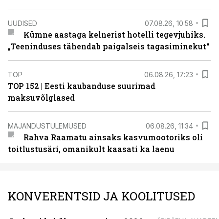
UUDISED
07.08.26, 10:58
Kümne aastaga kelnerist hotelli tegevjuhiks.
„Teeninduses tähendab paigalseis tagasiminekut“
TOP
06.08.26, 17:23
TOP 152 | Eesti kaubanduse suurimad
maksuvõlglased
MAJANDUSTULEMUSED
06.08.26, 11:34
Rahva Raamatu ainsaks kasvumootoriks oli
toitlustusäri, omanikult kaasati ka laenu
KONVERENTSID JA KOOLITUSED