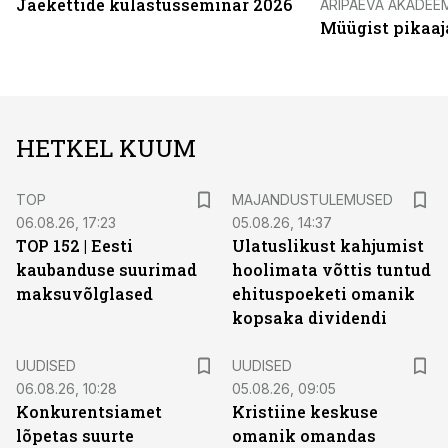
Jaekettide külastusseminar 2026
ÄRIPÄEVA AKADEE
Müügist pikaaj
HETKEL KUUM
TOP
MAJANDUSTULEMUSED
06.08.26, 17:23
05.08.26, 14:37
TOP 152 | Eesti
Ulatuslikust kahjumist
kaubanduse suurimad
hoolimata võttis tuntud
maksuvõlglased
ehituspoeketi omanik
kopsaka dividendi
UUDISED
UUDISED
06.08.26, 10:28
05.08.26, 09:05
Konkurentsiamet
Kristiine keskuse
lõpetas suurte
omanik omandas