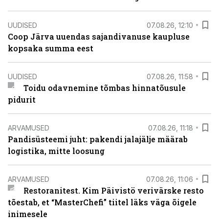
UUDISED
07.08.26, 12:10
Coop Järva uuendas sajandivanuse kaupluse
kopsaka summa eest
UUDISED
07.08.26, 11:58
Toidu odavnemine tõmbas hinnatõusule
pidurit
ARVAMUSED
07.08.26, 11:18
Pandisüsteemi juht: pakendi jalajälje määrab
logistika, mitte loosung
ARVAMUSED
07.08.26, 11:06
Restoranitest. Kim Päivistö verivärske resto
tõestab, et “MasterChefi” tiitel läks väga õigele
inimesele