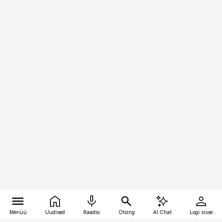
Menüü
Uudised
Raadio
Otsing
AI Chat
Logi sisse