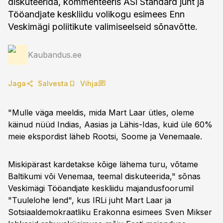
diskuteerida, kommenteeris ASi Standard juht ja
Tööandjate keskliidu volikogu esimees Enn
Veskimägi poliitikute valimiseelseid sõnavõtte.
Kaubandus.ee
Jaga
Salvesta
Vihja
"Mulle väga meeldis, mida Mart Laar ütles, oleme
käinud nüüd Indias, Aasias ja Lähis-Idas, kuid üle 60%
meie ekspordist läheb Rootsi, Soome ja Venemaale.
Miskipärast kardetakse kõige lähema turu, võtame
Baltikumi või Venemaa, teemal diskuteerida," sõnas
Veskimägi Tööandjate keskliidu majandusfoorumil
"Tuulelohe lend", kus IRLi juht Mart Laar ja
Sotsiaaldemokraatliku Erakonna esimees Sven Mikser