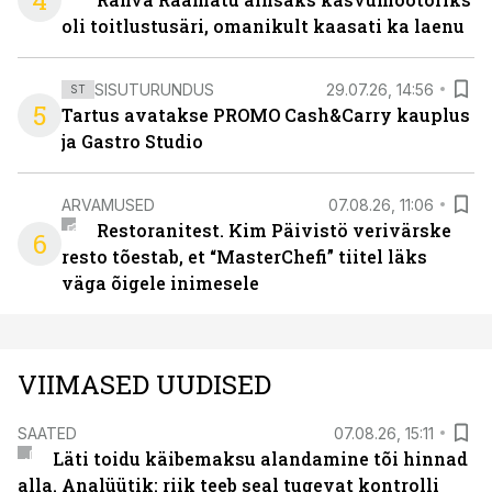
4
oli toitlustusäri, omanikult kaasati ka laenu
SISUTURUNDUS
29.07.26, 14:56
ST
5
Tartus avatakse PROMO Cash&Carry kauplus
ja Gastro Studio
ARVAMUSED
07.08.26, 11:06
Restoranitest. Kim Päivistö verivärske
6
resto tõestab, et “MasterChefi” tiitel läks
väga õigele inimesele
VIIMASED UUDISED
SAATED
07.08.26, 15:11
Läti toidu käibemaksu alandamine tõi hinnad
alla. Analüütik: riik teeb seal tugevat kontrolli