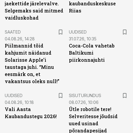
jaekettide järelevalve.
kaubanduskeskuse
Selgemaks said mitmed
Riias
vaidluskohad
SAATED
UUDISED
04.08.26, 14:28
31.07.26, 10:35
Piilmannid tõid
Coca-Cola vahetab
kahjumit näidanud
Baltikumi
Solarisse Apple’i
piirkonnajuhti
taustaga juhi. “Minu
eesmärk on, et
vakantsus oleks null!”
ST
UUDISED
SISUTURUNDUS
04.08.26, 10:18
08.07.26, 10:06
Vali Aasta
Ütle robotile tere!
Kaubandustegu 2026!
Selveritesse jõudsid
uued usinad
põrandapesijad