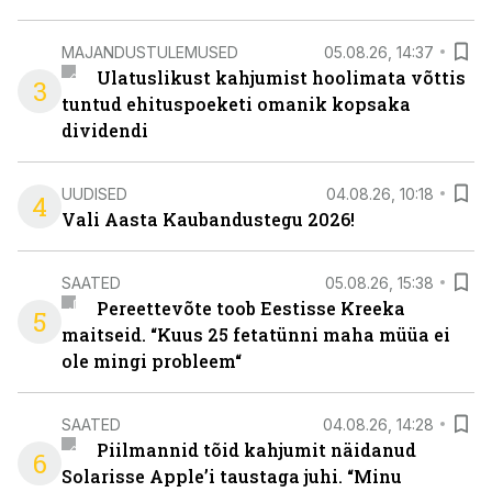
MAJANDUSTULEMUSED
05.08.26, 14:37
Ulatuslikust kahjumist hoolimata võttis
3
tuntud ehituspoeketi omanik kopsaka
dividendi
UUDISED
04.08.26, 10:18
4
Vali Aasta Kaubandustegu 2026!
SAATED
05.08.26, 15:38
Pereettevõte toob Eestisse Kreeka
5
maitseid. “Kuus 25 fetatünni maha müüa ei
ole mingi probleem“
SAATED
04.08.26, 14:28
Piilmannid tõid kahjumit näidanud
6
Solarisse Apple’i taustaga juhi. “Minu