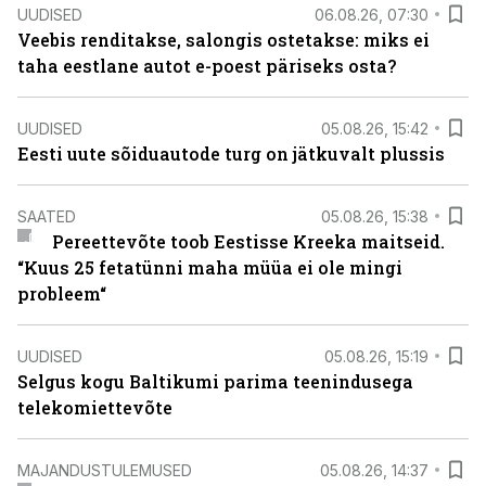
UUDISED
06.08.26, 07:30
Veebis renditakse, salongis ostetakse: miks ei
taha eestlane autot e-poest päriseks osta?
UUDISED
05.08.26, 15:42
Eesti uute sõiduautode turg on jätkuvalt plussis
SAATED
05.08.26, 15:38
Pereettevõte toob Eestisse Kreeka maitseid.
“Kuus 25 fetatünni maha müüa ei ole mingi
probleem“
UUDISED
05.08.26, 15:19
Selgus kogu Baltikumi parima teenindusega
telekomiettevõte
MAJANDUSTULEMUSED
05.08.26, 14:37