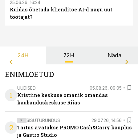
25.06.26, 16:24
Kuidas õpetada klienditoe AI-d nagu uut
töötajat?
24H
72H
Nädal
ENIMLOETUD
UUDISED
05.08.26, 09:05
1
Kristiine keskuse omanik omandas
kaubanduskeskuse Riias
SISUTURUNDUS
29.07.26, 14:56
ST
2
Tartus avatakse PROMO Cash&Carry kauplus
ja Gastro Studio