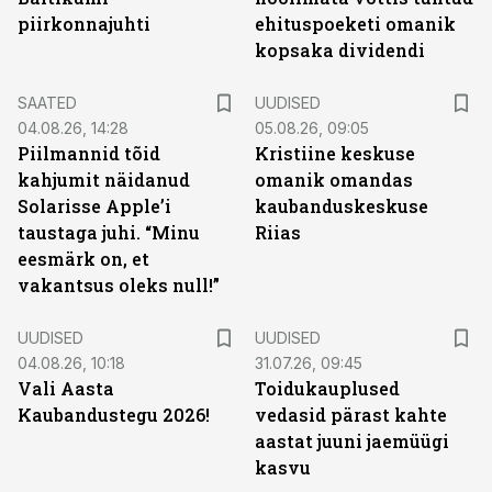
piirkonnajuhti
ehituspoeketi omanik
kopsaka dividendi
SAATED
UUDISED
04.08.26, 14:28
05.08.26, 09:05
Piilmannid tõid
Kristiine keskuse
kahjumit näidanud
omanik omandas
Solarisse Apple’i
kaubanduskeskuse
taustaga juhi. “Minu
Riias
eesmärk on, et
vakantsus oleks null!”
UUDISED
UUDISED
04.08.26, 10:18
31.07.26, 09:45
Vali Aasta
Toidukauplused
Kaubandustegu 2026!
vedasid pärast kahte
aastat juuni jaemüügi
kasvu