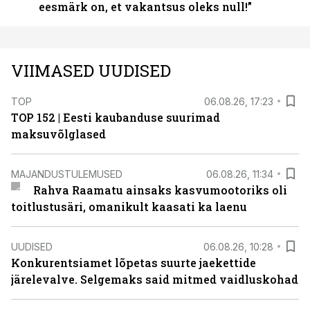
eesmärk on, et vakantsus oleks null!”
VIIMASED UUDISED
TOP
06.08.26, 17:23
TOP 152 | Eesti kaubanduse suurimad
maksuvõlglased
MAJANDUSTULEMUSED
06.08.26, 11:34
Rahva Raamatu ainsaks kasvumootoriks oli
toitlustusäri, omanikult kaasati ka laenu
UUDISED
06.08.26, 10:28
Konkurentsiamet lõpetas suurte jaekettide
järelevalve. Selgemaks said mitmed vaidluskohad