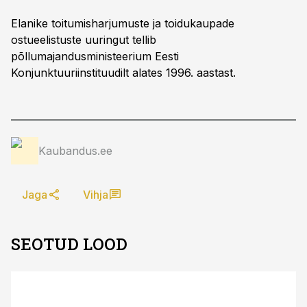
Elanike toitumisharjumuste ja toidukaupade
ostueelistuste uuringut tellib
põllumajandusministeerium Eesti
Konjunktuuriinstituudilt alates 1996. aastast.
Kaubandus.ee
Jaga
Vihja
SEOTUD LOOD
ST