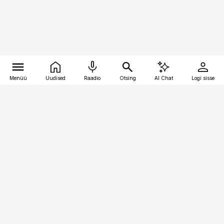
Menüü
Uudised
Raadio
Otsing
AI Chat
Logi sisse
Vana-Lõuna 39/1, 19094 Tallinn
(+372) 667 0111
kaubandus@kaubandus.ee
Telli
Reklaam
Firmast
Sisu kasutamisõigused
Ajakirjaniku