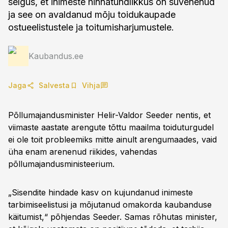
selgus, et inimeste hinnatundlikkus on süvenenud
ja see on avaldanud mõju toidukaupade
ostueelistustele ja toitumisharjumustele.
Kaubandus.ee
Jaga
Salvesta
Vihja
Põllumajandusminister Helir-Valdor Seeder nentis, et
viimaste aastate arengute tõttu maailma toiduturgudel
ei ole toit probleemiks mitte ainult arengumaades, vaid
üha enam arenenud riikides, vahendas
põllumajandusministeerium.
„Sisendite hindade kasv on kujundanud inimeste
tarbimiseelistusi ja mõjutanud omakorda kaubanduse
käitumist,“ põhjendas Seeder. Samas rõhutas minister,