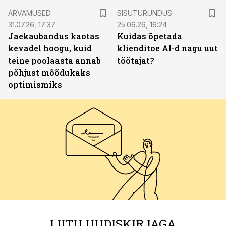
ST
ARVAMUSED
SISUTURUNDUS
31.07.26, 17:37
25.06.26, 16:24
Jaekaubandus kaotas
Kuidas õpetada
kevadel hoogu, kuid
klienditoe AI-d nagu uut
teine poolaasta annab
töötajat?
põhjust mõõdukaks
optimismiks
LIITU UUDISKIRJAGA