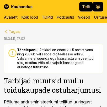
Telli
Avaleht
Kõik lood
TOPid
Podcastid
Videod
Üritus
cebook
cebook
Tagasi
Twitter)
Twitter)
19.04.11, 17:02
kedIn
kedIn
Tähelepanu!
Artikkel on enam kui 5 aastat vana
ning kuulub väljaande digitaalsesse arhiivi.
ail
ail
Väljaanne ei uuenda ega kaasajasta arhiveeritud
sisu, mistõttu võib olla vajalik kaasaegsete
k
k
allikatega tutvumine
Tarbijad muutsid mullu
toidukaupade ostuharjumusi
Põllumajandusministeeriumi tellitud uuringust