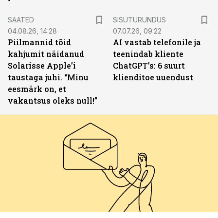
ST
SAATED
SISUTURUNDUS
04.08.26, 14:28
07.07.26, 09:22
Piilmannid tõid
AI vastab telefonile ja
kahjumit näidanud
teenindab kliente
Solarisse Apple’i
ChatGPT’s: 6 suurt
taustaga juhi. “Minu
klienditoe uuendust
eesmärk on, et
vakantsus oleks null!”