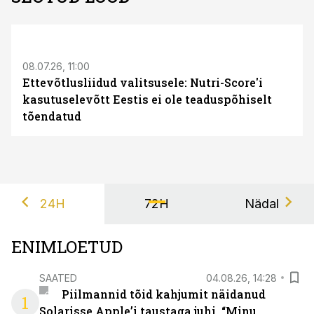
08.07.26, 11:00
Ettevõtlusliidud valitsusele: Nutri-Score'i
kasutuselevõtt Eestis ei ole teaduspõhiselt
tõendatud
24H
72H
Nädal
ENIMLOETUD
SAATED
04.08.26, 14:28
Piilmannid tõid kahjumit näidanud
1
Solarisse Apple’i taustaga juhi. “Minu