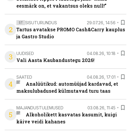
eesmärk on, et vakantsus oleks null!”
SISUTURUNDUS
29.07.26, 14:56
ST
2
Tartus avatakse PROMO Cash&Carry kauplus
ja Gastro Studio
UUDISED
04.08.26, 10:18
3
Vali Aasta Kaubandustegu 2026!
SAATED
04.08.26, 17:01
4
Analüütikud: automüüjad kardavad, et
maksulubadused külmutavad turu taas
MAJANDUSTULEMUSED
03.08.26, 11:45
5
Alkoholikett kasvatas kasumit, kuigi
käive veidi kahanes