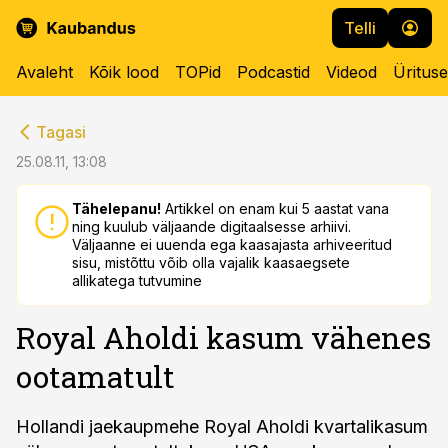
Telli
Avaleht
Kõik lood
TOPid
Podcastid
Videod
Üritus
cebook
cebook
Tagasi
Twitter)
Twitter)
25.08.11, 13:08
kedIn
kedIn
Tähelepanu!
Artikkel on enam kui 5 aastat vana
ning kuulub väljaande digitaalsesse arhiivi.
ail
ail
Väljaanne ei uuenda ega kaasajasta arhiveeritud
sisu, mistõttu võib olla vajalik kaasaegsete
k
k
allikatega tutvumine
Royal Aholdi kasum vähenes
ootamatult
Hollandi jaekaupmehe Royal Aholdi kvartalikasum