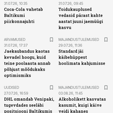
31.07.26, 10:35
31.07.26, 09:45
Coca-Cola vahetab
Toidukauplused
Baltikumi
vedasid pärast kahte
piirkonnajuhti
aastat juuni jaemüügi
kasvu
ARVAMUSED
MAJANDUSTULEMUSED
31.07.26, 17:37
29.07.26, 11:36
Jaekaubandus kaotas
Standard jäi
kevadel hoogu, kuid
käibehüppest
teine poolaasta annab
hoolimata kahjumisse
põhjust mõõdukaks
optimismiks
UUDISED
MAJANDUSTULEMUSED
27.07.26, 16:59
03.08.26, 11:45
DHL omandab Venipaki,
Alkoholikett kasvatas
tugevdades seeläbi
kasumit, kuigi käive
positsiooni Baltikumis
veidi kahanes