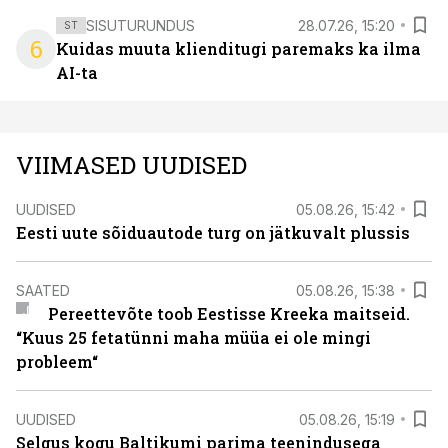
SISUTURUNDUS
28.07.26, 15:20
ST
6
Kuidas muuta klienditugi paremaks ka ilma
AI-ta
VIIMASED UUDISED
UUDISED
05.08.26, 15:42
Eesti uute sõiduautode turg on jätkuvalt plussis
SAATED
05.08.26, 15:38
Pereettevõte toob Eestisse Kreeka maitseid.
“Kuus 25 fetatünni maha müüa ei ole mingi
probleem“
UUDISED
05.08.26, 15:19
Selgus kogu Baltikumi parima teenindusega