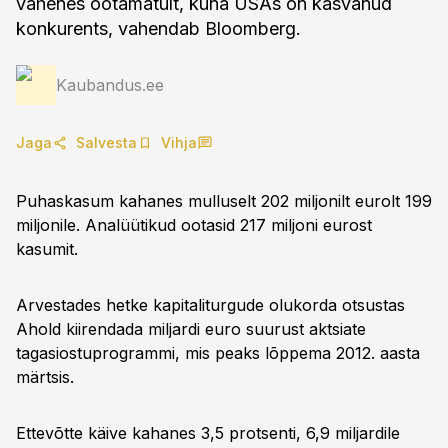
vähenes ootamatult, kuna USAs on kasvanud
konkurents, vahendab Bloomberg.
Kaubandus.ee
Jaga
Salvesta
Vihja
Puhaskasum kahanes mulluselt 202 miljonilt eurolt 199
miljonile. Analüütikud ootasid 217 miljoni eurost
kasumit.
Arvestades hetke kapitaliturgude olukorda otsustas
Ahold kiirendada miljardi euro suurust aktsiate
tagasiostuprogrammi, mis peaks lõppema 2012. aasta
märtsis.
Ettevõtte käive kahanes 3,5 protsenti, 6,9 miljardile