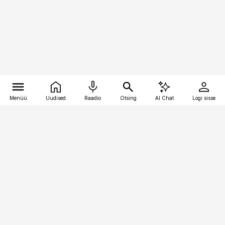
Menüü
Uudised
Raadio
Otsing
AI Chat
Logi sisse
Vana-Lõuna 39/1, 19094 Tallinn
(+372) 667 0111
kaubandus@kaubandus.ee
Telli
Reklaam
Firmast