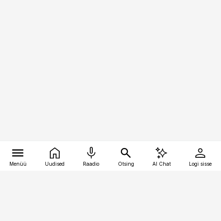
Menüü
Uudised
Raadio
Otsing
AI Chat
Logi sisse
Vana-Lõuna 39/1, 19094 Tallinn