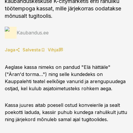
kaubanduskeskuse K-citymarketis eriti rahuliku
töötempoga kassat, mille järjekorras oodatakse
mõnusalt tugitoolis.
Kaubandus.ee
Jaga
Salvesta
Vihja
Aeglase kassa nimeks on pandud "Elä hättäile"
("Äran'd torma…") ning selle kundedeks on
Kauppalehti teatel eelkõige vanurid ja arengupuudega
ostjad, kel kulub asjatoimetusteks rohkem aega.
Kassa juures aitab poesell ostud konveierile ja sealt
poekotti laduda, kassiir puhub kundega rahulikult juttu
ning järjekord mõnuleb samal ajal tugitoolides.