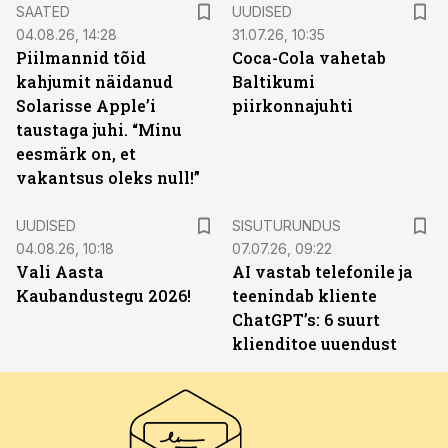
SAATED
UUDISED
04.08.26, 14:28
31.07.26, 10:35
Piilmannid tõid
Coca-Cola vahetab
kahjumit näidanud
Baltikumi
Solarisse Apple’i
piirkonnajuhti
taustaga juhi. “Minu
eesmärk on, et
vakantsus oleks null!”
ST
UUDISED
SISUTURUNDUS
04.08.26, 10:18
07.07.26, 09:22
Vali Aasta
AI vastab telefonile ja
Kaubandustegu 2026!
teenindab kliente
ChatGPT’s: 6 suurt
klienditoe uuendust