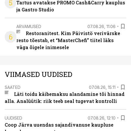
5
Tartus avatakse PROMO Cash&Carry kauplus
ja Gastro Studio
ARVAMUSED
07.08.26, 11:06
Restoranitest. Kim Päivistö verivärske
6
resto tõestab, et “MasterChefi” tiitel läks
väga õigele inimesele
VIIMASED UUDISED
SAATED
07.08.26, 15:11
Läti toidu käibemaksu alandamine tõi hinnad
alla. Analüütik: riik teeb seal tugevat kontrolli
UUDISED
07.08.26, 12:10
Coop Järva uuendas sajandivanuse kaupluse