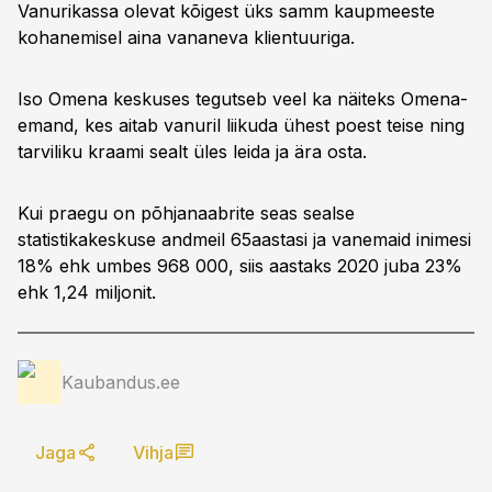
Vanurikassa olevat kõigest üks samm kaupmeeste
kohanemisel aina vananeva klientuuriga.
Iso Omena keskuses tegutseb veel ka näiteks Omena-
emand, kes aitab vanuril liikuda ühest poest teise ning
tarviliku kraami sealt üles leida ja ära osta.
Kui praegu on põhjanaabrite seas sealse
statistikakeskuse andmeil 65aastasi ja vanemaid inimesi
18% ehk umbes 968 000, siis aastaks 2020 juba 23%
ehk 1,24 miljonit.
Kaubandus.ee
Jaga
Vihja