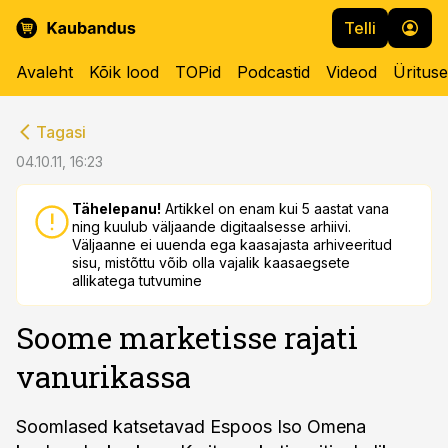
Telli
Avaleht
Kõik lood
TOPid
Podcastid
Videod
Üritus
cebook
cebook
Tagasi
Twitter)
Twitter)
04.10.11, 16:23
kedIn
kedIn
Tähelepanu!
Artikkel on enam kui 5 aastat vana
ning kuulub väljaande digitaalsesse arhiivi.
ail
ail
Väljaanne ei uuenda ega kaasajasta arhiveeritud
sisu, mistõttu võib olla vajalik kaasaegsete
k
k
allikatega tutvumine
Soome marketisse rajati
vanurikassa
Soomlased katsetavad Espoos Iso Omena