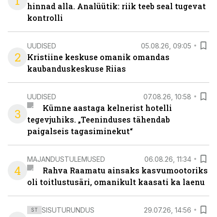
1
hinnad alla. Analüütik: riik teeb seal tugevat
kontrolli
UUDISED
05.08.26, 09:05
2
Kristiine keskuse omanik omandas
kaubanduskeskuse Riias
UUDISED
07.08.26, 10:58
Kümne aastaga kelnerist hotelli
3
tegevjuhiks. „Teeninduses tähendab
paigalseis tagasiminekut“
MAJANDUSTULEMUSED
06.08.26, 11:34
4
Rahva Raamatu ainsaks kasvumootoriks
oli toitlustusäri, omanikult kaasati ka laenu
SISUTURUNDUS
29.07.26, 14:56
ST