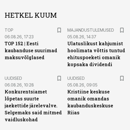
HETKEL KUUM
TOP
MAJANDUSTULEMUSED
06.08.26, 17:23
05.08.26, 14:37
TOP 152 | Eesti
Ulatuslikust kahjumist
kaubanduse suurimad
hoolimata võttis tuntud
maksuvõlglased
ehituspoeketi omanik
kopsaka dividendi
UUDISED
UUDISED
06.08.26, 10:28
05.08.26, 09:05
Konkurentsiamet
Kristiine keskuse
lõpetas suurte
omanik omandas
jaekettide järelevalve.
kaubanduskeskuse
Selgemaks said mitmed
Riias
vaidluskohad