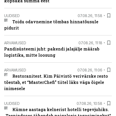
kopsaka summa eest
UUDISED
07.08.26, 11:58
Toidu odavnemine tõmbas hinnatõusule
pidurit
ARVAMUSED
07.08.26, 11:18
Pandisüsteemi juht: pakendi jalajälje määrab
logistika, mitte loosung
ARVAMUSED
07.08.26, 11:06
Restoranitest. Kim Päivistö verivärske resto
tõestab, et “MasterChefi” tiitel läks väga õigele
inimesele
UUDISED
07.08.26, 10:58
Kümne aastaga kelnerist hotelli tegevjuhiks.
„Teeninduses tähendab paigalseis tagasiminekut“