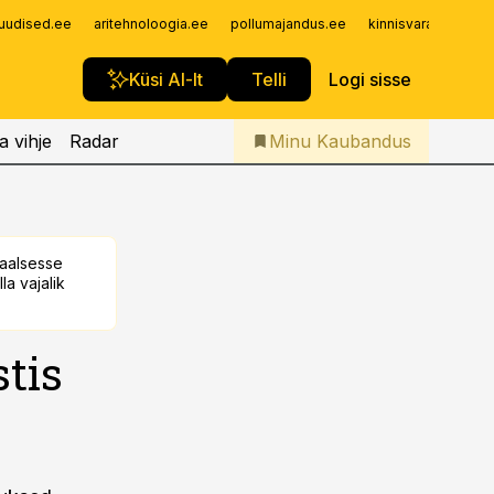
Iseteenindus
uudised.ee
aritehnoloogia.ee
pollumajandus.ee
kinnisvarauudised.
Telli Kaubandus
Küsi AI-lt
Telli
Logi sisse
a vihje
Radar
Minu Kaubandus
taalsesse
la vajalik
tis