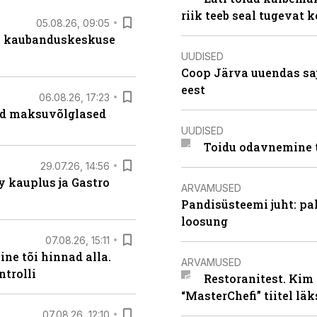
riik teeb seal tugevat k
05.08.26, 09:05
s kaubanduskeskuse
UUDISED
Coop Järva uuendas s
eest
06.08.26, 17:23
ad maksuvõlglased
UUDISED
Toidu odavnemine 
29.07.26, 14:56
 kauplus ja Gastro
ARVAMUSED
Pandisüsteemi juht: pak
loosung
07.08.26, 15:11
ne tõi hinnad alla.
ARVAMUSED
ntrolli
Restoranitest. Kim 
“MasterChefi” tiitel lä
07.08.26, 12:10