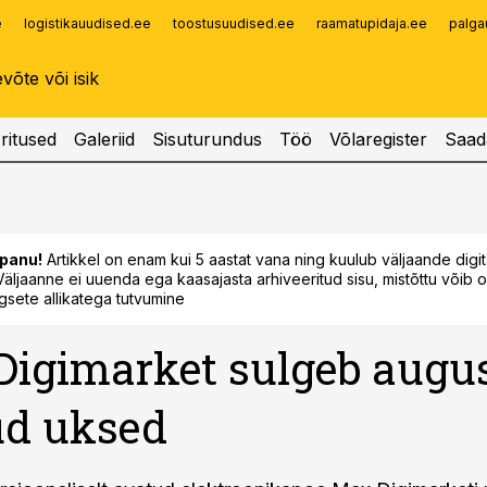
e
logistikauudised.ee
toostusuudised.ee
raamatupidaja.ee
palga
Infopank
Radar
ritused
Galeriid
Sisuturundus
Töö
Võlaregister
Saad
panu!
Artikkel on enam kui 5 aastat vana ning kuulub väljaande digi
. Väljaanne ei uuenda ega kaasajasta arhiveeritud sisu, mistõttu võib ol
sete allikatega tutvumine
igimarket sulgeb augus
ud uksed