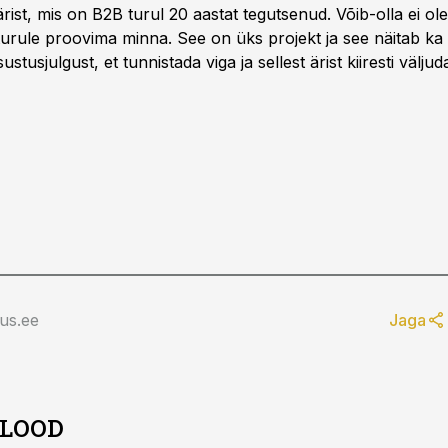
ist, mis on B2B turul 20 aastat tegutsenud. Võib-olla ei ol
turule proovima minna. See on üks projekt ja see näitab ka 
ustusjulgust, et tunnistada viga ja sellest ärist kiiresti väljud
us.ee
Jaga
 LOOD