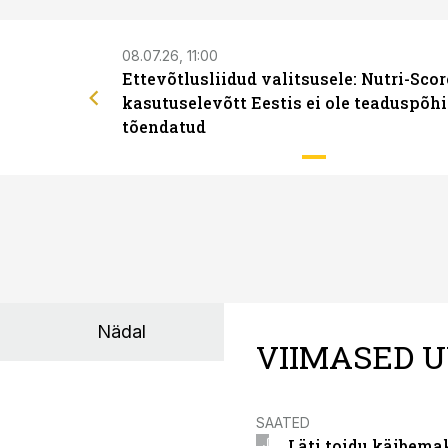
08.07.26, 11:00
Ettevõtlusliidud valitsusele: Nutri-Scor
kasutuselevõtt Eestis ei ole teaduspõhi
tõendatud
Nädal
VIIMASED U
SAATED
Läti toidu käibema