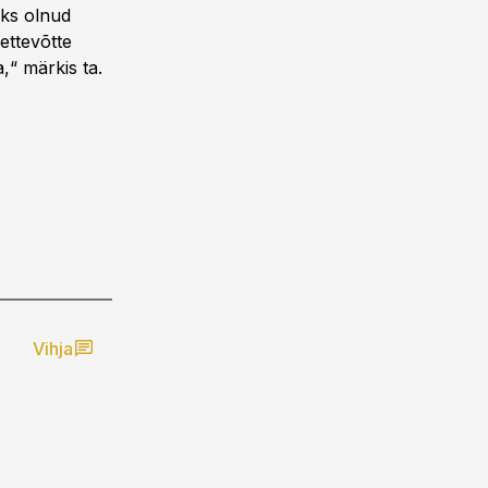
eks olnud
ettevõtte
a,“ märkis ta.
Vihja