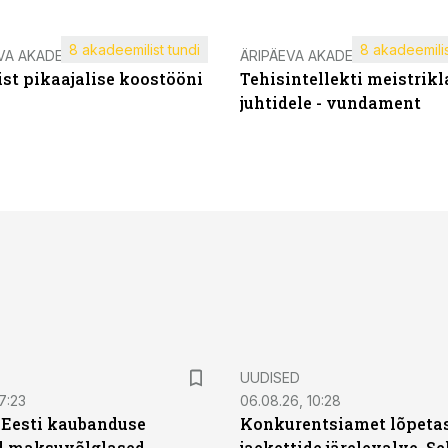
8 akadeemilist tundi
8 akadeemilis
VA AKADEEMIA
ÄRIPÄEVA AKADEEMIA
st pikaajalise koostööni
Tehisintellekti meistrikl
juhtidele - vundament
UUDISED
7:23
06.08.26, 10:28
| Eesti kaubanduse
Konkurentsiamet lõpetas
d maksuvõlglased
jaekettide järelevalve. 