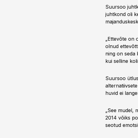
Suursoo juhtk
juhtkond oli k
majanduskeskko
„Ettevõte on o
olnud ettevõt
ning on seda k
kui selline ko
Suursoo ütluse
alternatiivset
huvid ei lang
„See mudel, mi
2014 võiks pot
seotud emotsi