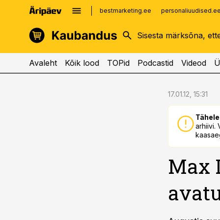
bestmarketing.ee
personaliuudised.e
kinnisvarauudised.ee
imelineajalugu.ee
logistikauudised.ee
imelineteadus.ee
Avaleht
Kõik lood
TOPid
Podcastid
Videod
Ü
cebook
cebook
17.01.12, 15:31
Twitter)
Twitter)
Tähele
kedIn
kedIn
arhiivi
kaasaeg
ail
ail
Max D
k
k
avat