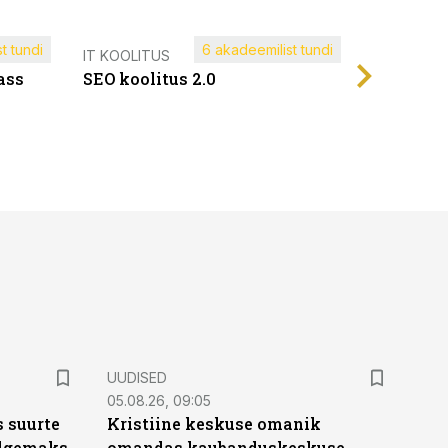
t tundi
6 akadeemilist tundi
Müügijuh
IT KOOLITUS
ass
SEO koolitus 2.0
UUDISED
05.08.26, 09:05
 suurte
Kristiine keskuse omanik
Selgemaks
omandas kaubanduskeskuse