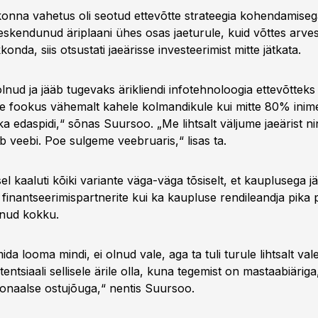
onna vahetus oli seotud ettevõtte strateegia kohendamiseg
eskendunud äriplaani ühes osas jaeturule, kuid võttes arves
nda, siis otsustati jaeärisse investeerimist mitte jätkata.
lnud ja jääb tugevaks ärikliendi infotehnoloogia ettevõttek
te fookus vähemalt kahele kolmandikule kui mitte 80% inimes
a edaspidi,“ sõnas Suursoo. „Me lihtsalt väljume jaeärist n
lib veebi. Poe sulgeme veebruaris,“ lisas ta.
l kaaluti kõiki variante väga-väga tõsiselt, et kauplusega jät
e finantseerimispartnerite kui ka kaupluse rendileandja pika p
enud kokku.
da looma mindi, ei olnud vale, aga ta tuli turule lihtsalt vale
entsiaali sellisele ärile olla, kuna tegemist on mastaabiäriga
onaalse ostujõuga,“ nentis Suursoo.