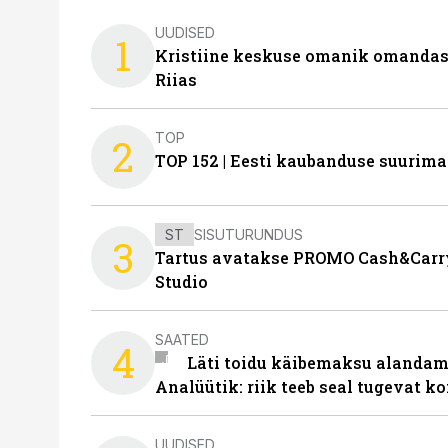
UUDISED
1
Kristiine keskuse omanik omanda
Riias
TOP
2
TOP 152 | Eesti kaubanduse suurim
ST
SISUTURUNDUS
3
Tartus avatakse PROMO Cash&Carry
Studio
SAATED
4
Läti toidu käibemaksu alandami
Analüütik: riik teeb seal tugevat ko
UUDISED