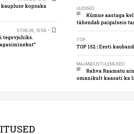
 kaupluse kopsaka
UUDISED
Kümne aastaga keln
tähendab paigalseis t
07.08.26, 10:58
i tegevjuhiks.
TOP
tagasiminekut“
TOP 152 | Eesti kauba
MAJANDUSTULEMUSED
Rahva Raamatu ains
omanikult kaasati ka 
LITUSED