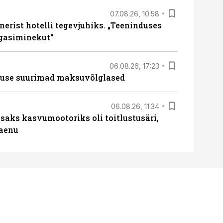
07.08.26, 10:58
erist hotelli tegevjuhiks. „Teeninduses
agasiminekut“
06.08.26, 17:23
nduse suurimad maksuvõlglased
06.08.26, 11:34
aks kasvumootoriks oli toitlustusäri,
laenu