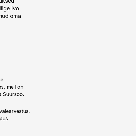
 uksed
iige Ivo
danud oma
me
s, meil on
is Suursoo.
 valearvestus.
õpus