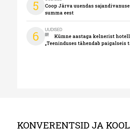
5
Coop Järva uuendas sajandivanuse
summa eest
UUDISED
6
Kümne aastaga kelnerist hotell
„Teeninduses tähendab paigalseis 
KONVERENTSID JA KOO