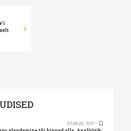
e'i
selt
UDISED
07.08.26, 15:11
ksu alandamine tõi hinnad alla. Analüütik: