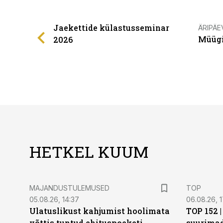
Jaekettide külastusseminar
ÄRIPÄE
Müügi
2026
HETKEL KUUM
MAJANDUSTULEMUSED
TOP
05.08.26, 14:37
06.08.26, 1
Ulatuslikust kahjumist hoolimata
TOP 152 
võttis tuntud ehituspoeketi
suurima