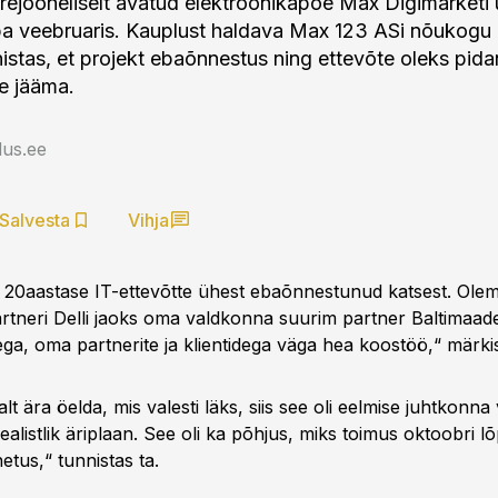
rejooneliselt avatud elektroonikapoe Max Digimarketi
ba veebruaris. Kauplust haldava Max 123 ASi nõukogu l
istas, et projekt ebaõnnestus ning ettevõte oleks pi
de jääma.
us.ee
Salvesta
Vihja
20aastase IT-ettevõtte ühest ebaõnnestunud katsest. Ole
rtneri Delli jaoks oma valdkonna suurim partner Baltimaade
ega, oma partnerite ja klientidega väga hea koostöö,“ märk
alt ära öelda, mis valesti läks, siis see oli eelmise juhtkonna
ealistlik äriplaan. See oli ka põhjus, miks toimus oktoobri l
tus,“ tunnistas ta.