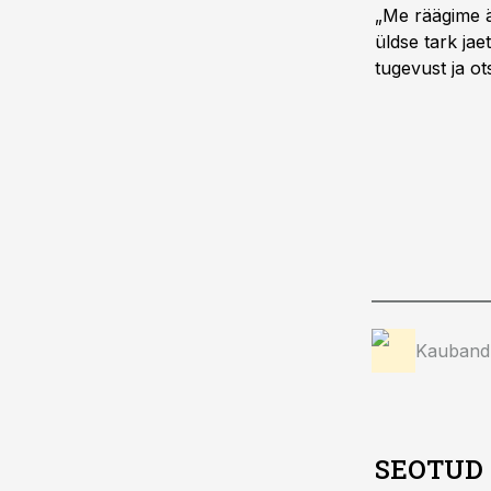
„Me räägime är
üldse tark jae
tugevust ja ots
Kauband
SEOTUD