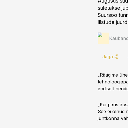
Augustis suu
suletakse ju
Suursoo tunn
liistude juur
Kauband
Jaga
„Räägime ühe 
tehnoloogiapa
endiselt nend
„Kui päris aus
See ei olnud r
juhtkonna vahe