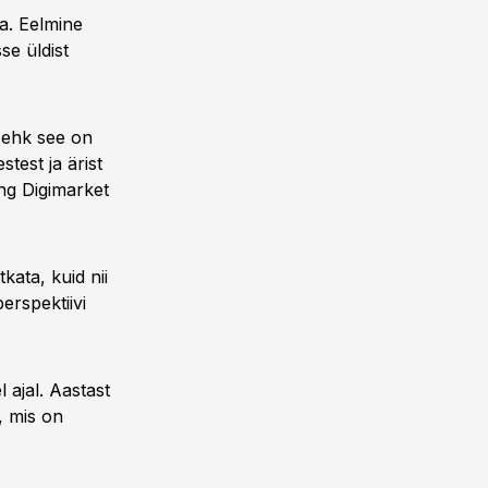
a. Eelmine
se üldist
s ehk see on
test ja ärist
ing Digimarket
kata, kuid nii
erspektiivi
l ajal. Aastast
, mis on