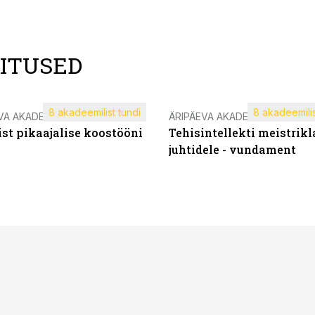
LITUSED
8 akadeemilist tundi
8 akadeemilis
VA AKADEEMIA
ÄRIPÄEVA AKADEEMIA
st pikaajalise koostööni
Tehisintellekti meistrikl
juhtidele - vundament