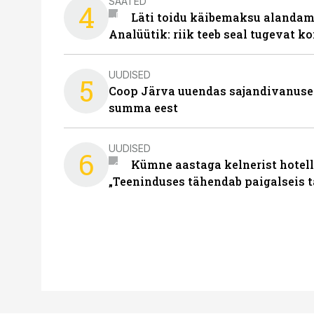
SAATED
4
Läti toidu käibemaksu alandami
Analüütik: riik teeb seal tugevat ko
UUDISED
5
Coop Järva uuendas sajandivanuse
summa eest
UUDISED
6
Kümne aastaga kelnerist hotell
„Teeninduses tähendab paigalseis 