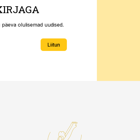
KIRJAGA
ti päeva olulisemad uudised.
Liitun