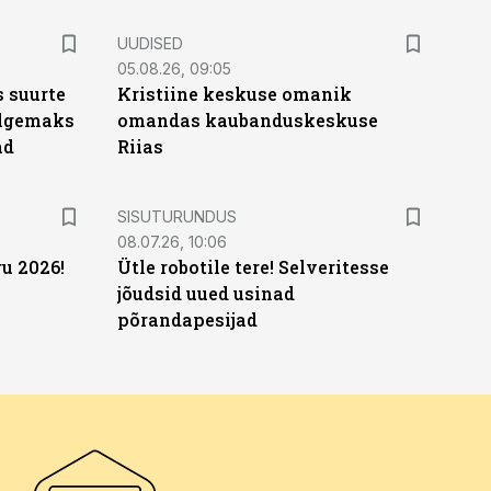
UUDISED
05.08.26, 09:05
 suurte
Kristiine keskuse omanik
Selgemaks
omandas kaubanduskeskuse
ad
Riias
ST
SISUTURUNDUS
08.07.26, 10:06
u 2026!
Ütle robotile tere! Selveritesse
jõudsid uued usinad
põrandapesijad