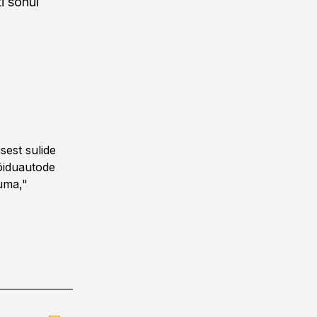
i sõnul
sest sulide
sõiduautode
suma,"