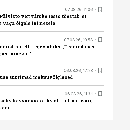
07.08.26, 11:06
Päivistö verivärske resto tõestab, et
ks väga õigele inimesele
07.08.26, 10:58
erist hotelli tegevjuhiks. „Teeninduses
agasiminekut“
06.08.26, 17:23
nduse suurimad maksuvõlglased
06.08.26, 11:34
aks kasvumootoriks oli toitlustusäri,
laenu