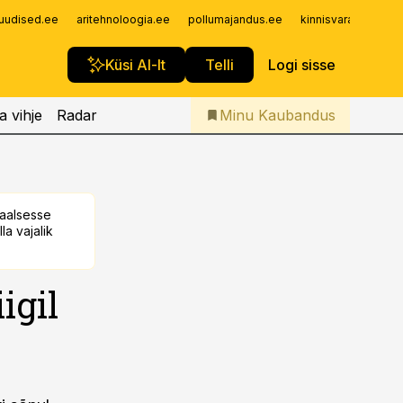
Iseteenindus
uudised.ee
aritehnoloogia.ee
pollumajandus.ee
kinnisvarauudised.
Telli Kaubandus
Küsi AI-lt
Telli
Logi sisse
a vihje
Radar
Minu Kaubandus
taalsesse
la vajalik
igil