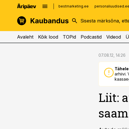
bestmarketing.ee
personaliuudised.e
kinnisvarauudised.ee
imelineajalugu.ee
logistikauudised.ee
imelineteadus.ee
Avaleht
Kõik lood
TOPid
Podcastid
Videod
Ü
cebook
cebook
07.08.12, 14:26
Twitter)
Twitter)
Tähele
kedIn
kedIn
arhiivi
kaasaeg
ail
ail
Liit:
k
k
saama