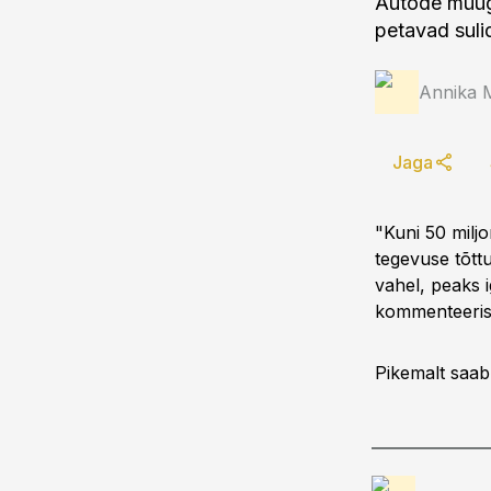
Autode müügi
petavad suli
Annika 
Jaga
"Kuni 50 miljo
tegevuse tõttu
vahel, peaks 
kommenteeris 
Pikemalt saab