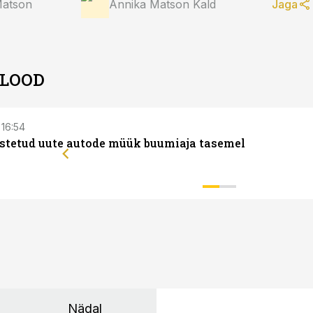
Matson
Annika Matson Kald
Jaga
 LOOD
 16:54
ostetud uute autode müük buumiaja tasemel
Nädal