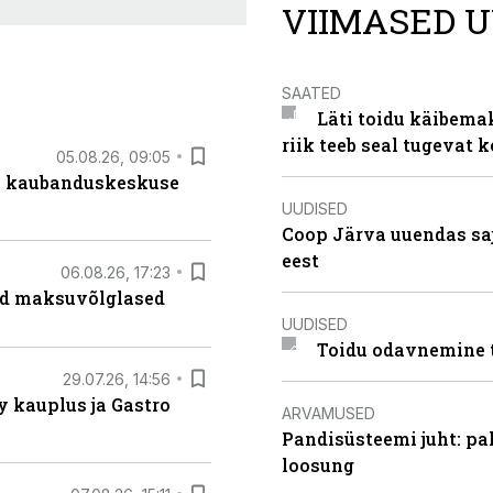
VIIMASED U
SAATED
Läti toidu käibema
riik teeb seal tugevat k
05.08.26, 09:05
s kaubanduskeskuse
UUDISED
Coop Järva uuendas s
eest
06.08.26, 17:23
ad maksuvõlglased
UUDISED
Toidu odavnemine 
29.07.26, 14:56
 kauplus ja Gastro
ARVAMUSED
Pandisüsteemi juht: pak
loosung