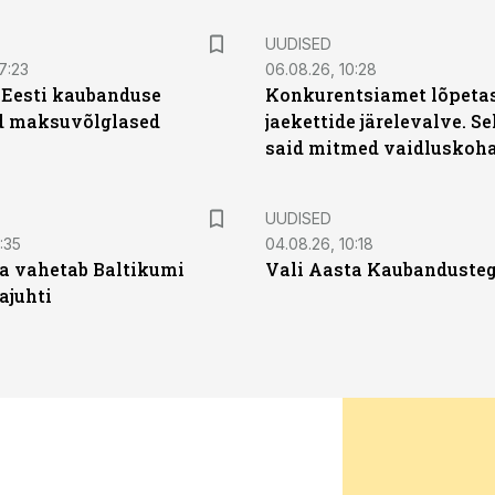
UUDISED
7:23
06.08.26, 10:28
| Eesti kaubanduse
Konkurentsiamet lõpetas
d maksuvõlglased
jaekettide järelevalve. 
said mitmed vaidluskoh
UUDISED
:35
04.08.26, 10:18
a vahetab Baltikumi
Vali Aasta Kaubandusteg
ajuhti