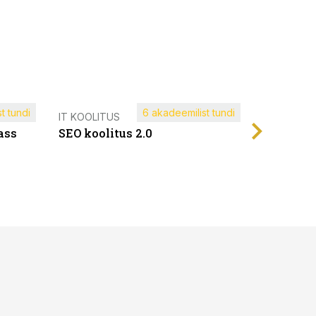
t tundi
6 akadeemilist tundi
Müügijuh
IT KOOLITUS
ass
SEO koolitus 2.0