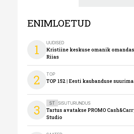
ENIMLOETUD
UUDISED
1
Kristiine keskuse omanik omanda
Riias
TOP
2
TOP 152 | Eesti kaubanduse suurim
ST
SISUTURUNDUS
3
Tartus avatakse PROMO Cash&Carry
Studio