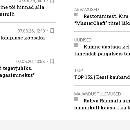
07.08.26, 15:11
ne tõi hinnad alla.
ARVAMUSED
ntrolli
Restoranitest. Kim 
“MasterChefi” tiitel lä
07.08.26, 12:10
 kaupluse kopsaka
UUDISED
Kümne aastaga keln
tähendab paigalseis t
07.08.26, 10:58
i tegevjuhiks.
TOP
tagasiminekut“
TOP 152 | Eesti kauba
MAJANDUSTULEMUSED
Rahva Raamatu ains
omanikult kaasati ka 