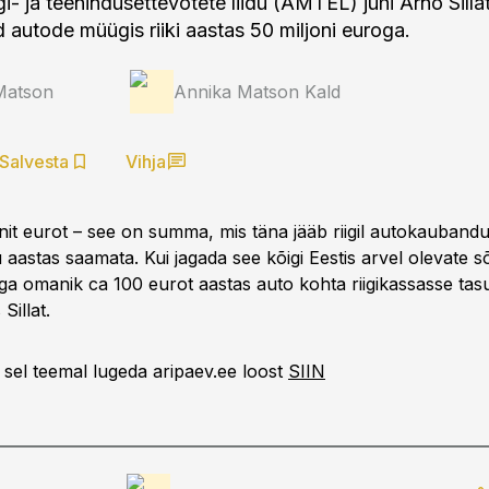
- ja teenindusettevõtete liidu (AMTEL) juhi Arno Sillat
d autode müügis riiki aastas 50 miljoni euroga.
Matson
Annika Matson Kald
Salvesta
Vihja
nit eurot – see on summa, mis täna jääb riigil autokaubandu
 aastas saamata. Kui jagada see kõigi Eestis arvel olevate 
iga omanik ca 100 eurot aastas auto kohta riigikassasse ta
Sillat.
 sel teemal lugeda aripaev.ee loost
SIIN