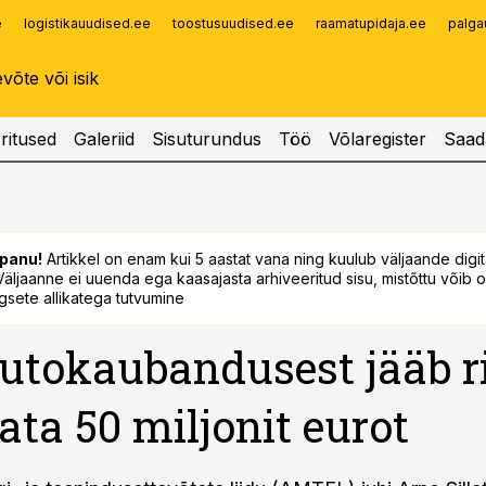
e
logistikauudised.ee
toostusuudised.ee
raamatupidaja.ee
palga
Infopank
Radar
ritused
Galeriid
Sisuturundus
Töö
Võlaregister
Saad
panu!
Artikkel on enam kui 5 aastat vana ning kuulub väljaande digi
. Väljaanne ei uuenda ega kaasajasta arhiveeritud sisu, mistõttu võib ol
sete allikatega tutvumine
 autokaubandusest jääb ri
ta 50 miljonit eurot