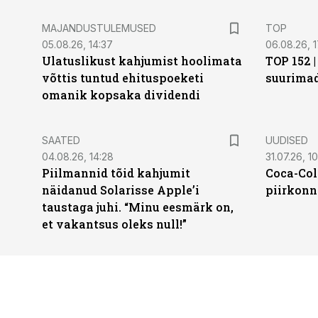
MAJANDUSTULEMUSED
TOP
05.08.26, 14:37
06.08.26, 1
Ulatuslikust kahjumist hoolimata
TOP 152 
võttis tuntud ehituspoeketi
suurima
omanik kopsaka dividendi
SAATED
UUDISED
04.08.26, 14:28
31.07.26, 10
Piilmannid tõid kahjumit
Coca-Col
näidanud Solarisse Apple’i
piirkonn
taustaga juhi. “Minu eesmärk on,
et vakantsus oleks null!”