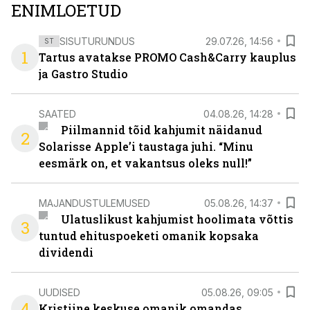
ENIMLOETUD
SISUTURUNDUS
29.07.26, 14:56
ST
1
Tartus avatakse PROMO Cash&Carry kauplus
ja Gastro Studio
SAATED
04.08.26, 14:28
Piilmannid tõid kahjumit näidanud
2
Solarisse Apple’i taustaga juhi. “Minu
eesmärk on, et vakantsus oleks null!”
MAJANDUSTULEMUSED
05.08.26, 14:37
Ulatuslikust kahjumist hoolimata võttis
3
tuntud ehituspoeketi omanik kopsaka
dividendi
UUDISED
05.08.26, 09:05
4
Kristiine keskuse omanik omandas