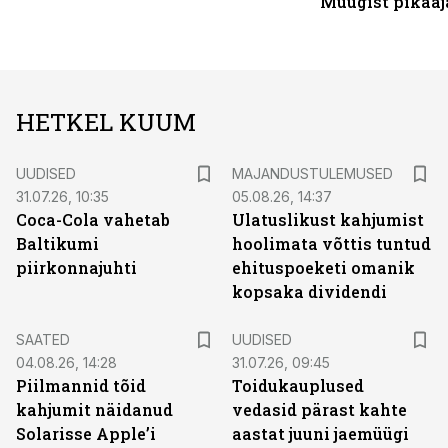
Müügist pikaaj
HETKEL KUUM
UUDISED
MAJANDUSTULEMUSED
31.07.26, 10:35
05.08.26, 14:37
Coca-Cola vahetab
Ulatuslikust kahjumist
Baltikumi
hoolimata võttis tuntud
piirkonnajuhti
ehituspoeketi omanik
kopsaka dividendi
SAATED
UUDISED
04.08.26, 14:28
31.07.26, 09:45
Piilmannid tõid
Toidukauplused
kahjumit näidanud
vedasid pärast kahte
Solarisse Apple’i
aastat juuni jaemüügi