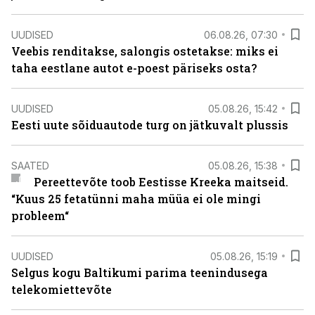
UUDISED
06.08.26, 07:30
Veebis renditakse, salongis ostetakse: miks ei
taha eestlane autot e-poest päriseks osta?
UUDISED
05.08.26, 15:42
Eesti uute sõiduautode turg on jätkuvalt plussis
SAATED
05.08.26, 15:38
Pereettevõte toob Eestisse Kreeka maitseid.
“Kuus 25 fetatünni maha müüa ei ole mingi
probleem“
UUDISED
05.08.26, 15:19
Selgus kogu Baltikumi parima teenindusega
telekomiettevõte