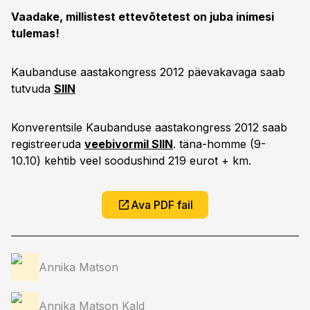
Vaadake, millistest ettevõtetest on juba inimesi
tulemas!
Kaubanduse aastakongress 2012 päevakavaga saab
tutvuda
SIIN
Konverentsile Kaubanduse aastakongress 2012 saab
registreeruda
veebivormil SIIN
. täna-homme (9-
10.10) kehtib veel soodushind 219 eurot + km.
Ava PDF fail
Annika Matson
Annika Matson Kald