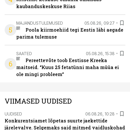
kaubanduskeskuse Riias
MAJANDUSTULEMUSED
05.08.26, 09:27
5
Poola kiirmoehiid tegi Eestis läbi aegade
parima tulemuse
SAATED
05.08.26, 15:38
Pereettevõte toob Eestisse Kreeka
6
maitseid. “Kuus 25 fetatünni maha müüa ei
ole mingi probleem“
VIIMASED UUDISED
UUDISED
06.08.26, 10:28
Konkurentsiamet lõpetas suurte jaekettide
järelevalve. Selgemaks said mitmed vaidluskohad