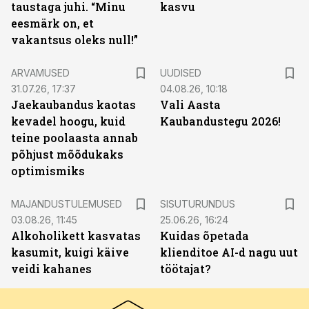
taustaga juhi. “Minu
kasvu
eesmärk on, et
vakantsus oleks null!”
ARVAMUSED
UUDISED
31.07.26, 17:37
04.08.26, 10:18
Jaekaubandus kaotas
Vali Aasta
kevadel hoogu, kuid
Kaubandustegu 2026!
teine poolaasta annab
põhjust mõõdukaks
optimismiks
ST
MAJANDUSTULEMUSED
SISUTURUNDUS
03.08.26, 11:45
25.06.26, 16:24
Alkoholikett kasvatas
Kuidas õpetada
kasumit, kuigi käive
klienditoe AI-d nagu uut
veidi kahanes
töötajat?