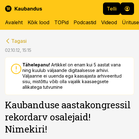
Telli
Avaleht
Kõik lood
TOPid
Podcastid
Videod
Üritus
cebook
cebook
Tagasi
Twitter)
Twitter)
02.10.12, 15:15
kedIn
kedIn
Tähelepanu!
Artikkel on enam kui 5 aastat vana
ning kuulub väljaande digitaalsesse arhiivi.
ail
ail
Väljaanne ei uuenda ega kaasajasta arhiveeritud
sisu, mistõttu võib olla vajalik kaasaegsete
k
k
allikatega tutvumine
Kaubanduse aastakongressil
rekordarv osalejaid!
Nimekiri!