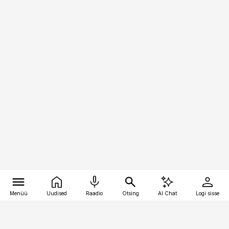
Menüü
Uudised
Raadio
Otsing
AI Chat
Logi sisse