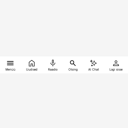
Menüü
Uudised
Raadio
Otsing
AI Chat
Logi sisse
Vana-Lõuna 39/1, 19094 Tallinn
(+372) 667 0111
kaubandus@kaubandus.ee
Telli
Reklaam