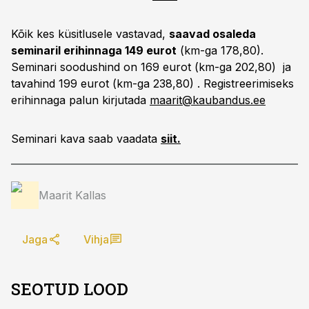
Kõik kes küsitlusele vastavad,
saavad osaleda
seminaril erihinnaga 149 eurot
(km-ga 178,80).
Seminari soodushind on 169 eurot (km-ga 202,80) ja
tavahind 199 eurot (km-ga 238,80) . Registreerimiseks
erihinnaga palun kirjutada
maarit@kaubandus.ee
Seminari kava saab vaadata
siit.
Maarit Kallas
Jaga
Vihja
SEOTUD LOOD