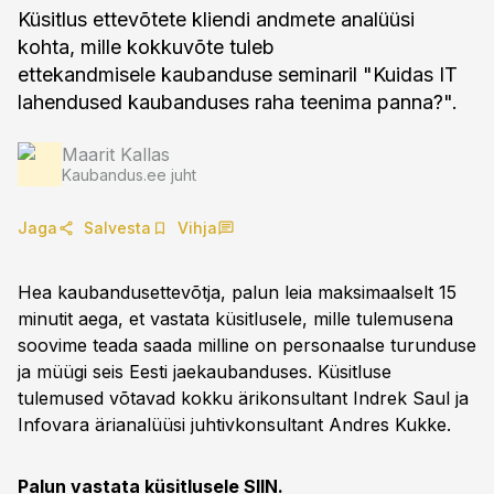
Küsitlus ettevõtete kliendi andmete analüüsi
kohta, mille kokkuvõte tuleb
ettekandmisele kaubanduse seminaril "Kuidas IT
lahendused kaubanduses raha teenima panna?".
Maarit Kallas
Kaubandus.ee juht
Jaga
Salvesta
Vihja
Hea kaubandusettevõtja, palun leia maksimaalselt 15
minutit aega, et vastata küsitlusele, mille tulemusena
soovime teada saada milline on personaalse turunduse
ja müügi seis Eesti jaekaubanduses. Küsitluse
tulemused võtavad kokku ärikonsultant Indrek Saul ja
Infovara ärianalüüsi juhtivkonsultant Andres Kukke.
Palun vastata küsitlusele
SIIN.