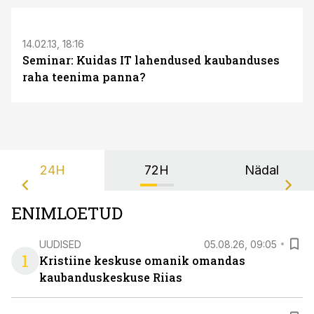
S
14.02.13, 18:16
Seminar: Kuidas IT lahendused kaubanduses
raha teenima panna?
24H
72H
Nädal
ENIMLOETUD
UUDISED
05.08.26, 09:05
1
Kristiine keskuse omanik omandas
kaubanduskeskuse Riias