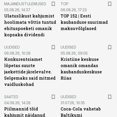
MAJANDUSTULEMUSED
TOP
05.08.26, 14:37
06.08.26, 17:23
Ulatuslikust kahjumist
TOP 152 | Eesti
hoolimata võttis tuntud
kaubanduse suurimad
ehituspoeketi omanik
maksuvõlglased
kopsaka dividendi
UUDISED
UUDISED
06.08.26, 10:28
05.08.26, 09:05
Konkurentsiamet
Kristiine keskuse
lõpetas suurte
omanik omandas
jaekettide järelevalve.
kaubanduskeskuse
Selgemaks said mitmed
Riias
vaidluskohad
SAATED
UUDISED
04.08.26, 14:28
31.07.26, 10:35
Piilmannid tõid
Coca-Cola vahetab
kahjumit näidanud
Baltikumi