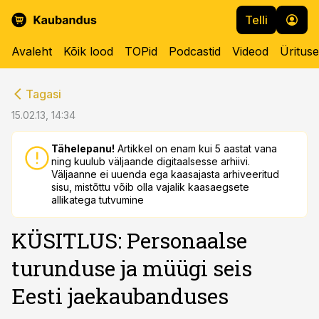
Telli
Avaleht
Kõik lood
TOPid
Podcastid
Videod
Üritus
cebook
cebook
Tagasi
Twitter)
Twitter)
15.02.13, 14:34
kedIn
kedIn
Tähelepanu!
Artikkel on enam kui 5 aastat vana
ning kuulub väljaande digitaalsesse arhiivi.
ail
ail
Väljaanne ei uuenda ega kaasajasta arhiveeritud
sisu, mistõttu võib olla vajalik kaasaegsete
k
k
allikatega tutvumine
KÜSITLUS: Personaalse
turunduse ja müügi seis
Eesti jaekaubanduses