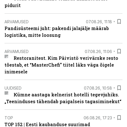
pidurit
ARVAMUSED
07.08.26, 11:18
Pandisüsteemi juht: pakendi jalajälje määrab
logistika, mitte loosung
ARVAMUSED
07.08.26, 11:06
Restoranitest. Kim Päivistö verivärske resto
tõestab, et “MasterChefi” tiitel läks väga õigele
inimesele
UUDISED
07.08.26, 10:58
Kümne aastaga kelnerist hotelli tegevjuhiks.
„Teeninduses tähendab paigalseis tagasiminekut“
TOP
06.08.26, 17:23
TOP 152 | Eesti kaubanduse suurimad