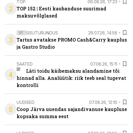
TOP
06.08.26, 17:23
2
TOP 152 | Eesti kaubanduse suurimad
maksuvõlglased
SISUTURUNDUS
29.07.26, 14:56
ST
3
Tartus avatakse PROMO Cash&Carry kauplus
ja Gastro Studio
SAATED
07.08.26, 15:11
Läti toidu käibemaksu alandamine tõi
4
hinnad alla. Analüütik: riik teeb seal tugevat
kontrolli
UUDISED
07.08.26, 12:10
5
Coop Järva uuendas sajandivanuse kaupluse
kopsaka summa eest