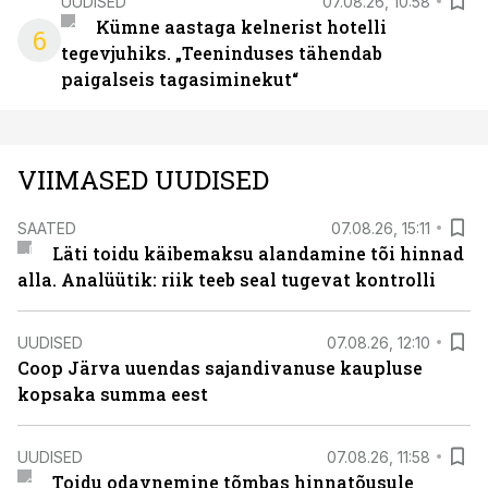
UUDISED
07.08.26, 10:58
Kümne aastaga kelnerist hotelli
6
tegevjuhiks. „Teeninduses tähendab
paigalseis tagasiminekut“
VIIMASED UUDISED
SAATED
07.08.26, 15:11
Läti toidu käibemaksu alandamine tõi hinnad
alla. Analüütik: riik teeb seal tugevat kontrolli
UUDISED
07.08.26, 12:10
Coop Järva uuendas sajandivanuse kaupluse
kopsaka summa eest
UUDISED
07.08.26, 11:58
Toidu odavnemine tõmbas hinnatõusule