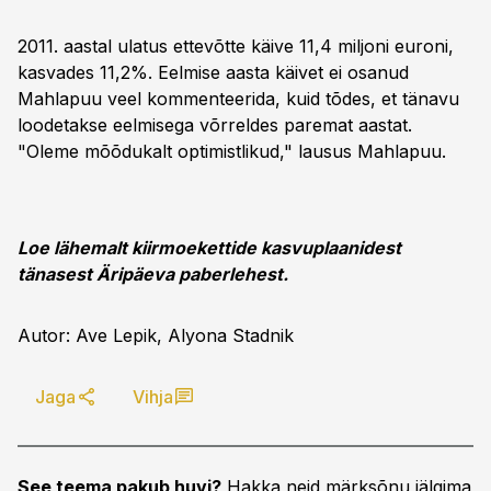
2011. aastal ulatus ettevõtte käive 11,4 miljoni euroni,
kasvades 11,2%. Eelmise aasta käivet ei osanud
Mahlapuu veel kommenteerida, kuid tõdes, et tänavu
loodetakse eelmisega võrreldes paremat aastat.
"Oleme mõõdukalt optimistlikud," lausus Mahlapuu.
Loe lähemalt kiirmoekettide kasvuplaanidest
tänasest Äripäeva paberlehest.
Autor: Ave Lepik, Alyona Stadnik
Jaga
Vihja
See teema pakub huvi?
Hakka neid märksõnu jälgima