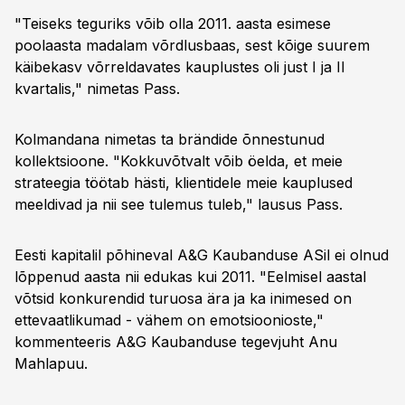
"Teiseks teguriks võib olla 2011. aasta esimese
poolaasta madalam võrdlusbaas, sest kõige suurem
käibekasv võrreldavates kauplustes oli just I ja II
kvartalis," nimetas Pass.
Kolmandana nimetas ta brändide õnnestunud
kollektsioone. "Kokkuvõtvalt võib öelda, et meie
strateegia töötab hästi, klientidele meie kauplused
meeldivad ja nii see tulemus tuleb," lausus Pass.
Eesti kapitalil põhineval A&G Kaubanduse ASil ei olnud
lõppenud aasta nii edukas kui 2011. "Eelmisel aastal
võtsid konkurendid turuosa ära ja ka inimesed on
ettevaatlikumad - vähem on emotsioonioste,"
kommenteeris A&G Kaubanduse tegevjuht Anu
Mahlapuu.