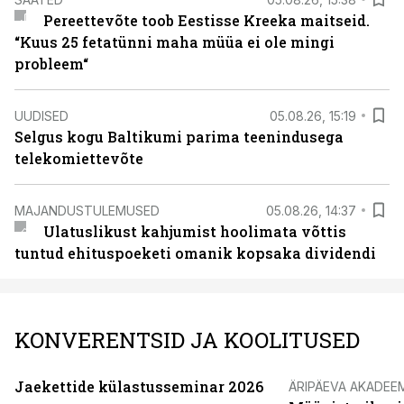
Pereettevõte toob Eestisse Kreeka maitseid.
“Kuus 25 fetatünni maha müüa ei ole mingi
probleem“
UUDISED
05.08.26, 15:19
Selgus kogu Baltikumi parima teenindusega
telekomiettevõte
MAJANDUSTULEMUSED
05.08.26, 14:37
Ulatuslikust kahjumist hoolimata võttis
tuntud ehituspoeketi omanik kopsaka dividendi
KONVERENTSID JA KOOLITUSED
Jaekettide külastusseminar 2026
ÄRIPÄEVA AKADEE