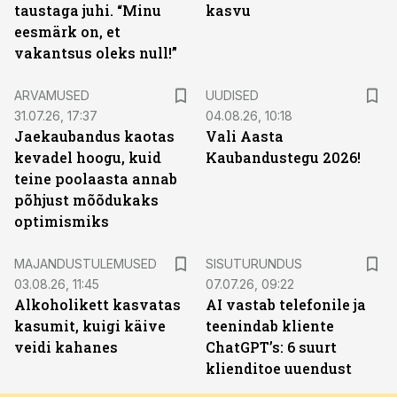
taustaga juhi. “Minu
kasvu
eesmärk on, et
vakantsus oleks null!”
ARVAMUSED
UUDISED
31.07.26, 17:37
04.08.26, 10:18
Jaekaubandus kaotas
Vali Aasta
kevadel hoogu, kuid
Kaubandustegu 2026!
teine poolaasta annab
põhjust mõõdukaks
optimismiks
ST
MAJANDUSTULEMUSED
SISUTURUNDUS
03.08.26, 11:45
07.07.26, 09:22
Alkoholikett kasvatas
AI vastab telefonile ja
kasumit, kuigi käive
teenindab kliente
veidi kahanes
ChatGPT’s: 6 suurt
klienditoe uuendust