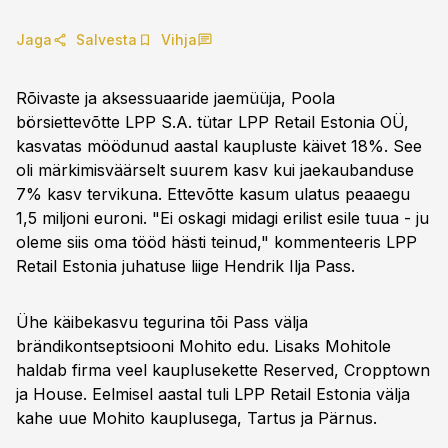
Jaga
Salvesta
Vihja
Rõivaste ja aksessuaaride jaemüüja, Poola
börsiettevõtte LPP S.A. tütar LPP Retail Estonia OÜ,
kasvatas möödunud aastal kaupluste käivet 18%. See
oli märkimisväärselt suurem kasv kui jaekaubanduse
7% kasv tervikuna. Ettevõtte kasum ulatus peaaegu
1,5 miljoni euroni. "Ei oskagi midagi erilist esile tuua - ju
oleme siis oma tööd hästi teinud," kommenteeris LPP
Retail Estonia juhatuse liige Hendrik Ilja Pass.
Ühe käibekasvu tegurina tõi Pass välja
brändikontseptsiooni Mohito edu. Lisaks Mohitole
haldab firma veel kauplusekette Reserved, Cropptown
ja House. Eelmisel aastal tuli LPP Retail Estonia välja
kahe uue Mohito kauplusega, Tartus ja Pärnus.