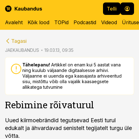
Telli
Avaleht
Kõik lood
TOPid
Podcastid
Videod
Üritus
cebook
cebook
Tagasi
Twitter)
Twitter)
JAEKAUBANDUS
19.03.13, 09:35
kedIn
kedIn
Tähelepanu!
Artikkel on enam kui 5 aastat vana
ning kuulub väljaande digitaalsesse arhiivi.
ail
ail
Väljaanne ei uuenda ega kaasajasta arhiveeritud
sisu, mistõttu võib olla vajalik kaasaegsete
k
k
allikatega tutvumine
Rebimine rõivaturul
Uued kiirmoebrändid tegutsevad Eesti turul
edukalt ja ähvardavad senistelt tegijatelt turgu üle
võtta.