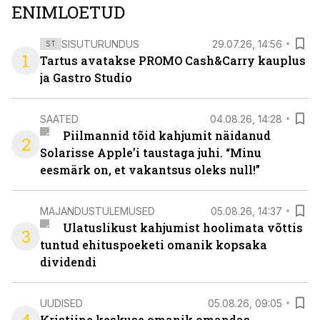
ENIMLOETUD
SISUTURUNDUS
29.07.26, 14:56
ST
1
Tartus avatakse PROMO Cash&Carry kauplus
ja Gastro Studio
SAATED
04.08.26, 14:28
Piilmannid tõid kahjumit näidanud
2
Solarisse Apple’i taustaga juhi. “Minu
eesmärk on, et vakantsus oleks null!”
MAJANDUSTULEMUSED
05.08.26, 14:37
Ulatuslikust kahjumist hoolimata võttis
3
tuntud ehituspoeketi omanik kopsaka
dividendi
UUDISED
05.08.26, 09:05
Kristiine keskuse omanik omandas