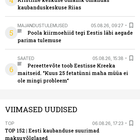
4
kaubanduskeskuse Riias
MAJANDUSTULEMUSED
05.08.26, 09:27
5
Poola kiirmoehiid tegi Eestis läbi aegade
parima tulemuse
SAATED
05.08.26, 15:38
Pereettevõte toob Eestisse Kreeka
6
maitseid. “Kuus 25 fetatünni maha müüa ei
ole mingi probleem“
VIIMASED UUDISED
TOP
06.08.26, 17:23
TOP 152 | Eesti kaubanduse suurimad
maksuvõlglased