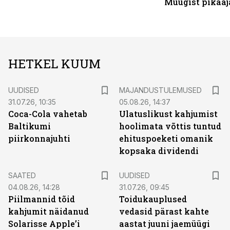
Müügist pikaaj
HETKEL KUUM
UUDISED
MAJANDUSTULEMUSED
31.07.26, 10:35
05.08.26, 14:37
Coca-Cola vahetab
Ulatuslikust kahjumist
Baltikumi
hoolimata võttis tuntud
piirkonnajuhti
ehituspoeketi omanik
kopsaka dividendi
SAATED
UUDISED
04.08.26, 14:28
31.07.26, 09:45
Piilmannid tõid
Toidukauplused
kahjumit näidanud
vedasid pärast kahte
Solarisse Apple’i
aastat juuni jaemüügi