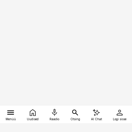
Menüü
Uudised
Raadio
Otsing
AI Chat
Logi sisse