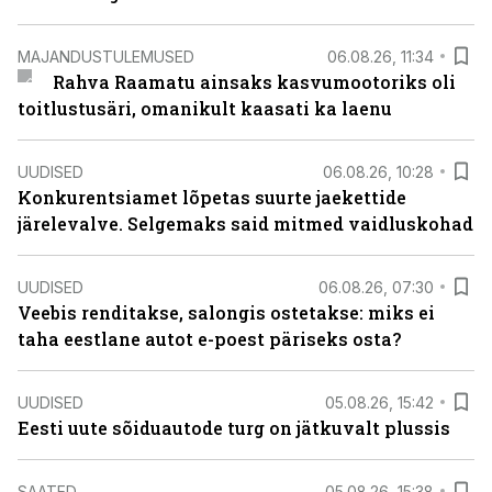
MAJANDUSTULEMUSED
06.08.26, 11:34
Rahva Raamatu ainsaks kasvumootoriks oli
toitlustusäri, omanikult kaasati ka laenu
UUDISED
06.08.26, 10:28
Konkurentsiamet lõpetas suurte jaekettide
järelevalve. Selgemaks said mitmed vaidluskohad
UUDISED
06.08.26, 07:30
Veebis renditakse, salongis ostetakse: miks ei
taha eestlane autot e-poest päriseks osta?
UUDISED
05.08.26, 15:42
Eesti uute sõiduautode turg on jätkuvalt plussis
SAATED
05.08.26, 15:38