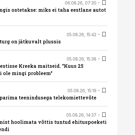
06.08.26, 07:30
ngis ostetakse: miks ei taha eestlane autot
05.08.26, 15:42
turg on jätkuvalt plussis
05.08.26, 15:38
estisse Kreeka maitseid. “Kuus 25
 ole mingi probleem“
05.08.26, 15:19
 parima teenindusega telekomiettevõte
05.08.26, 14:37
mist hoolimata võttis tuntud ehituspoeketi
endi