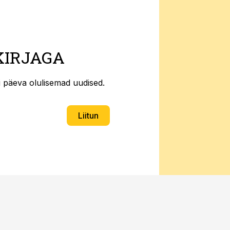
KIRJAGA
ti päeva olulisemad uudised.
Liitun