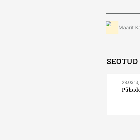
Maarit Ka
SEOTUD
28.03.13,
Pühade