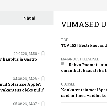
Nädal
VIIMASED U
TOP
TOP 152 | Eesti kauba
29.07.26, 14:56
 kauplus ja Gastro
MAJANDUSTULEMUSED
Rahva Raamatu ains
omanikult kaasati ka 
04.08.26, 14:28
nud Solarisse Apple’i
UUDISED
Konkurentsiamet lõpeta
 vakantsus oleks null!”
said mitmed vaidlusk
05.08.26, 14:37