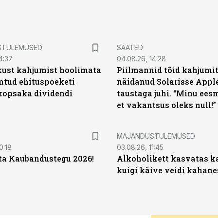
STULEMUSED
SAATED
4:37
04.08.26, 14:28
kust kahjumist hoolimata
Piilmannid tõid kahjumi
untud ehituspoeketi
näidanud Solarisse Apple
opsaka dividendi
taustaga juhi. “Minu ees
et vakantsus oleks null!”
MAJANDUSTULEMUSED
0:18
03.08.26, 11:45
ta Kaubandustegu 2026!
Alkoholikett kasvatas k
kuigi käive veidi kahane