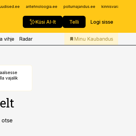
Iseteenindus
uudised.ee
aritehnoloogia.ee
pollumajandus.ee
kinnisvarauudised.
Telli Kaubandus
Küsi AI-lt
Telli
Logi sisse
a vihje
Radar
Minu Kaubandus
taalsesse
la vajalik
elt
 otse