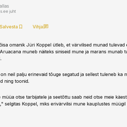
allas
.ee juht
Salvesta
Vihja
isa omanik Jüri Koppel ütleb, et värvilised munad tulevad e
 "Aruacana muneb näiteks siniseid mune ja marans munab 
.
on neil palju erinevaid tõuge segatud ja sellest tuleneb ka
d ning toonid.
müüa otse tarbijatele ja seetõttu saab neid otse meie käest
 selgitas Koppel, miks erivärvilisi mune kauplustes müügil e