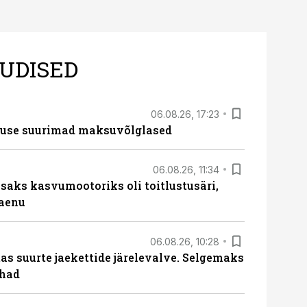
UDISED
06.08.26, 17:23
nduse suurimad maksuvõlglased
06.08.26, 11:34
aks kasvumootoriks oli toitlustusäri,
laenu
06.08.26, 10:28
s suurte jaekettide järelevalve. Selgemaks
ohad