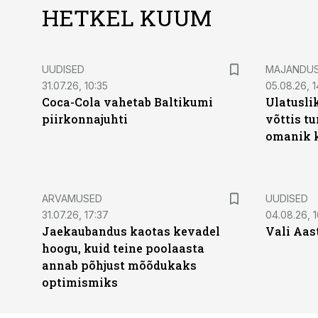
HETKEL KUUM
UUDISED
MAJANDU
31.07.26, 10:35
05.08.26, 1
Coca-Cola vahetab Baltikumi
Ulatusli
piirkonnajuhti
võttis t
omanik k
ARVAMUSED
UUDISED
31.07.26, 17:37
04.08.26, 1
Jaekaubandus kaotas kevadel
Vali Aas
hoogu, kuid teine poolaasta
annab põhjust mõõdukaks
optimismiks