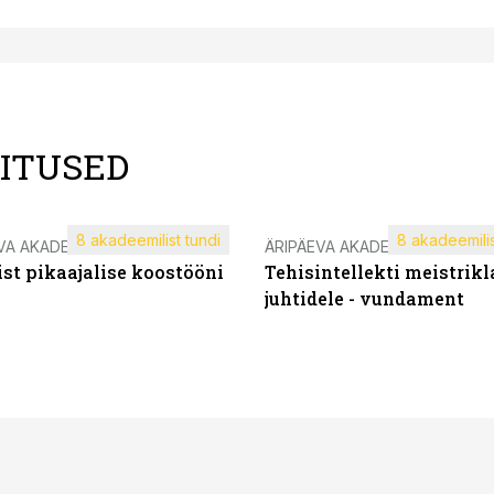
LITUSED
8 akadeemilist tundi
8 akadeemilis
VA AKADEEMIA
ÄRIPÄEVA AKADEEMIA
st pikaajalise koostööni
Tehisintellekti meistrikl
juhtidele - vundament