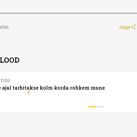
llas
Jaga
 LOOD
 11:06
 ajal tarbitakse kolm korda rohkem mune