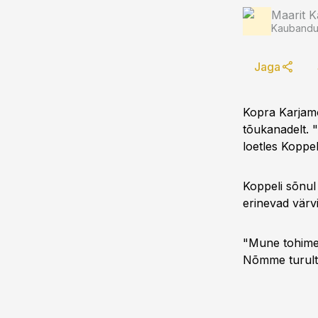
Maarit K
Kaubandus
Jaga
Kopra Karjamõ
tõukanadelt.
loetles Koppel
Koppeli sõnul 
erinevad värvi
"Mune tohime 
Nõmme turult,"