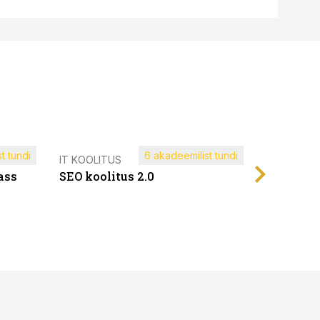
t tundi
6 akadeemilist tundi
Müügijuh
IT KOOLITUS
ass
SEO koolitus 2.0