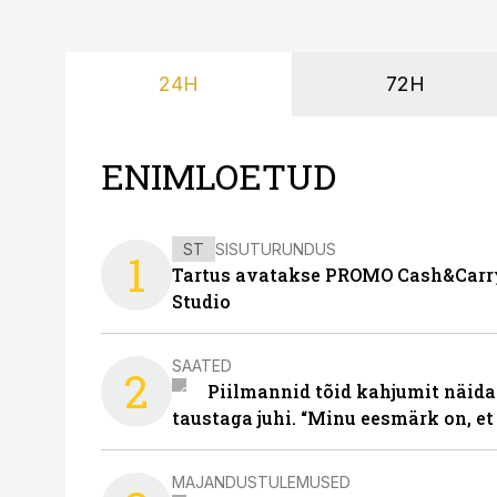
24H
72H
ENIMLOETUD
ST
SISUTURUNDUS
1
Tartus avatakse PROMO Cash&Carry
Studio
SAATED
2
Piilmannid tõid kahjumit näida
taustaga juhi. “Minu eesmärk on, et
MAJANDUSTULEMUSED