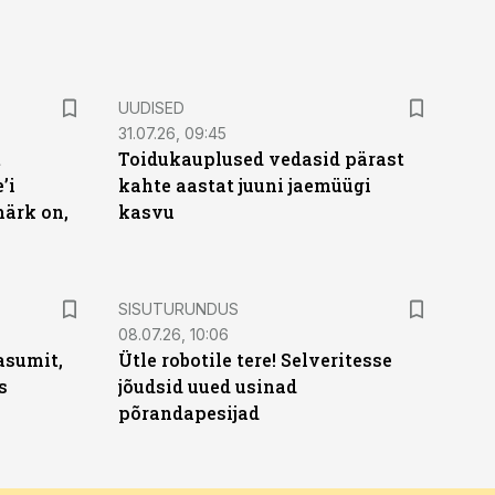
UUDISED
31.07.26, 09:45
t
Toidukauplused vedasid pärast
’i
kahte aastat juuni jaemüügi
märk on,
kasvu
ST
SISUTURUNDUS
08.07.26, 10:06
asumit,
Ütle robotile tere! Selveritesse
s
jõudsid uued usinad
põrandapesijad