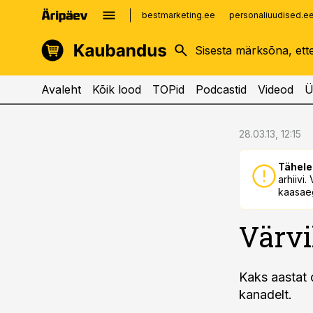
bestmarketing.ee
personaliuudised.e
kinnisvarauudised.ee
imelineajalugu.ee
logistikauudised.ee
imelineteadus.ee
Avaleht
Kõik lood
TOPid
Podcastid
Videod
Ü
cebook
cebook
28.03.13, 12:15
Twitter)
Twitter)
Tähele
kedIn
kedIn
arhiivi
kaasaeg
ail
ail
Värvi
k
k
Kaks aastat 
kanadelt.