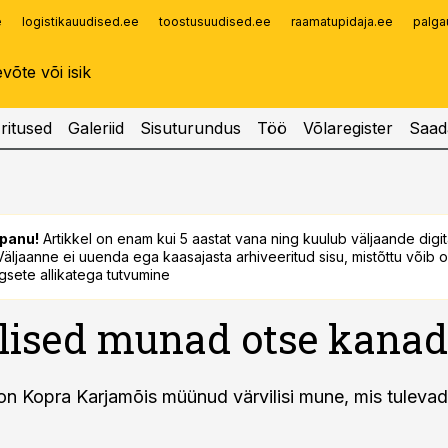
e
logistikauudised.ee
toostusuudised.ee
raamatupidaja.ee
palga
Infopank
Radar
ritused
Galeriid
Sisuturundus
Töö
Võlaregister
Saad
panu!
Artikkel on enam kui 5 aastat vana ning kuulub väljaande digi
. Väljaanne ei uuenda ega kaasajasta arhiveeritud sisu, mistõttu võib ol
sete allikatega tutvumine
lised munad otse kanad
on Kopra Karjamõis müünud värvilisi mune, mis tulevad