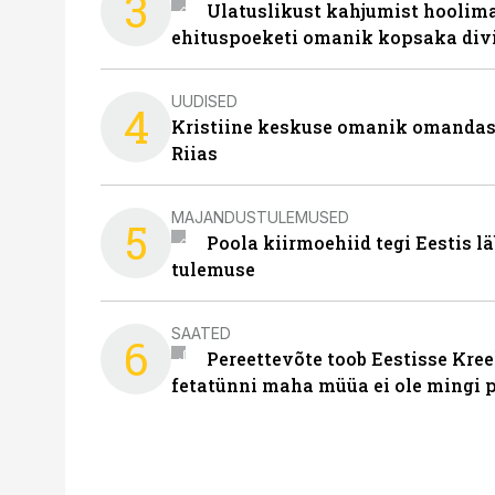
3
Ulatuslikust kahjumist hoolima
ehituspoeketi omanik kopsaka div
UUDISED
4
Kristiine keskuse omanik omanda
Riias
MAJANDUSTULEMUSED
5
Poola kiirmoehiid tegi Eestis l
tulemuse
SAATED
6
Pereettevõte toob Eestisse Kree
fetatünni maha müüa ei ole mingi 