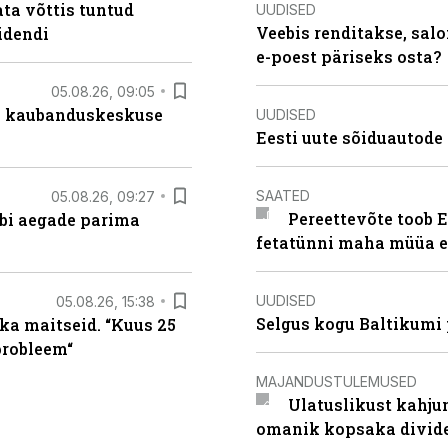
ta võttis tuntud
UUDISED
Veebis renditakse, salo
idendi
e-poest päriseks osta?
05.08.26, 09:05
s kaubanduskeskuse
UUDISED
Eesti uute sõiduautode 
SAATED
05.08.26, 09:27
Pereettevõte toob E
äbi aegade parima
fetatünni maha müüa ei
UUDISED
05.08.26, 15:38
Selgus kogu Baltikumi
ka maitseid. “Kuus 25
probleem“
MAJANDUSTULEMUSED
Ulatuslikust kahju
omanik kopsaka divid