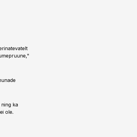
rinatevatelt
tumepruune,"
 munade
 ning ka
i ole.