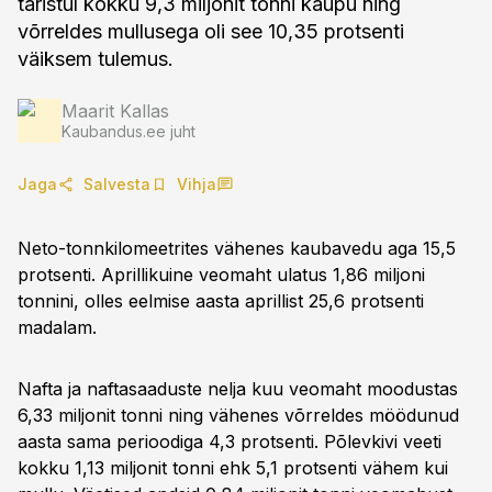
taristul kokku 9,3 miljonit tonni kaupu ning
võrreldes mullusega oli see 10,35 protsenti
väiksem tulemus.
Maarit Kallas
Kaubandus.ee juht
Jaga
Salvesta
Vihja
Neto-tonnkilomeetrites vähenes kaubavedu aga 15,5
protsenti. Aprillikuine veomaht ulatus 1,86 miljoni
tonnini, olles eelmise aasta aprillist 25,6 protsenti
madalam.
Nafta ja naftasaaduste nelja kuu veomaht moodustas
6,33 miljonit tonni ning vähenes võrreldes möödunud
aasta sama perioodiga 4,3 protsenti. Põlevkivi veeti
kokku 1,13 miljonit tonni ehk 5,1 protsenti vähem kui