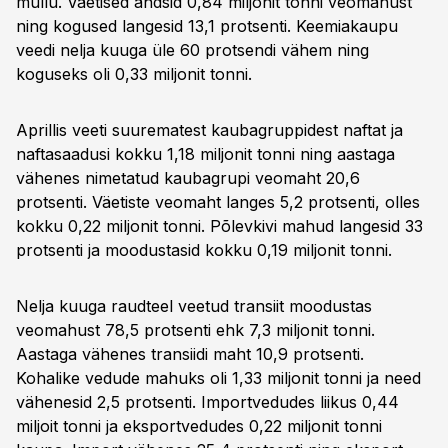
mullu. Väetised andsid 0,84 miljonit tonni veomahust
ning kogused langesid 13,1 protsenti. Keemiakaupu
veedi nelja kuuga üle 60 protsendi vähem ning
koguseks oli 0,33 miljonit tonni.
Aprillis veeti suurematest kaubagruppidest naftat ja
naftasaadusi kokku 1,18 miljonit tonni ning aastaga
vähenes nimetatud kaubagrupi veomaht 20,6
protsenti. Väetiste veomaht langes 5,2 protsenti, olles
kokku 0,22 miljonit tonni. Põlevkivi mahud langesid 33
protsenti ja moodustasid kokku 0,19 miljonit tonni.
Nelja kuuga raudteel veetud transiit moodustas
veomahust 78,5 protsenti ehk 7,3 miljonit tonni.
Aastaga vähenes transiidi maht 10,9 protsenti.
Kohalike vedude mahuks oli 1,33 miljonit tonni ja need
vähenesid 2,5 protsenti. Importvedudes liikus 0,44
miljoit tonni ja eksportvedudes 0,22 miljonit tonni