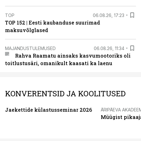
TOP
06.08.26, 17:23
TOP 152 | Eesti kaubanduse suurimad
maksuvõlglased
MAJANDUSTULEMUSED
06.08.26, 11:34
Rahva Raamatu ainsaks kasvumootoriks oli
toitlustusäri, omanikult kaasati ka laenu
KONVERENTSID JA KOOLITUSED
Jaekettide külastusseminar 2026
ÄRIPÄEVA AKADEE
Müügist pikaaj