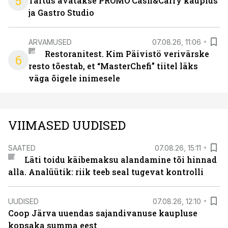
5
Tartus avatakse PROMO Cash&Carry kauplus
ja Gastro Studio
ARVAMUSED
07.08.26, 11:06
Restoranitest. Kim Päivistö verivärske
6
resto tõestab, et “MasterChefi” tiitel läks
väga õigele inimesele
VIIMASED UUDISED
SAATED
07.08.26, 15:11
Läti toidu käibemaksu alandamine tõi hinnad
alla. Analüütik: riik teeb seal tugevat kontrolli
UUDISED
07.08.26, 12:10
Coop Järva uuendas sajandivanuse kaupluse
kopsaka summa eest