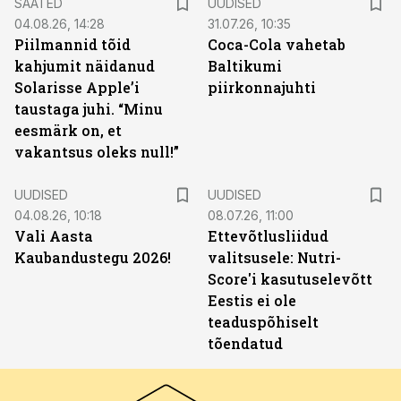
SAATED
UUDISED
04.08.26, 14:28
31.07.26, 10:35
Piilmannid tõid
Coca-Cola vahetab
kahjumit näidanud
Baltikumi
Solarisse Apple’i
piirkonnajuhti
taustaga juhi. “Minu
eesmärk on, et
vakantsus oleks null!”
UUDISED
UUDISED
04.08.26, 10:18
08.07.26, 11:00
Vali Aasta
Ettevõtlusliidud
Kaubandustegu 2026!
valitsusele: Nutri-
Score'i kasutuselevõtt
Eestis ei ole
teaduspõhiselt
tõendatud