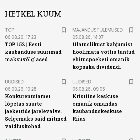
HETKEL KUUM
TOP
MAJANDUSTULEMUSED
06.08.26, 17:23
05.08.26, 14:37
TOP 152 | Eesti
Ulatuslikust kahjumist
kaubanduse suurimad
hoolimata võttis tuntud
maksuvõlglased
ehituspoeketi omanik
kopsaka dividendi
UUDISED
UUDISED
06.08.26, 10:28
05.08.26, 09:05
Konkurentsiamet
Kristiine keskuse
lõpetas suurte
omanik omandas
jaekettide järelevalve.
kaubanduskeskuse
Selgemaks said mitmed
Riias
vaidluskohad