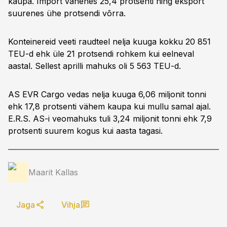
kaupa. Import vähenes 25,4 protsenti ning eksport
suurenes ühe protsendi võrra.
Konteinereid veeti raudteel nelja kuuga kokku 20 851
TEU-d ehk üle 21 protsendi rohkem kui eelneval
aastal. Sellest aprilli mahuks oli 5 563 TEU-d.
AS EVR Cargo vedas nelja kuuga 6,06 miljonit tonni
ehk 17,8 protsenti vähem kaupa kui mullu samal ajal.
E.R.S. AS-i veomahuks tuli 3,24 miljonit tonni ehk 7,9
protsenti suurem kogus kui aasta tagasi.
Maarit Kallas
Jaga
Vihja