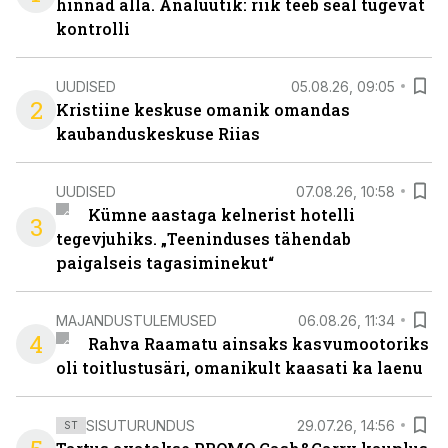
hinnad alla. Analüütik: riik teeb seal tugevat
kontrolli
UUDISED
05.08.26, 09:05
2
Kristiine keskuse omanik omandas
kaubanduskeskuse Riias
UUDISED
07.08.26, 10:58
Kümne aastaga kelnerist hotelli
3
tegevjuhiks. „Teeninduses tähendab
paigalseis tagasiminekut“
MAJANDUSTULEMUSED
06.08.26, 11:34
4
Rahva Raamatu ainsaks kasvumootoriks
oli toitlustusäri, omanikult kaasati ka laenu
SISUTURUNDUS
29.07.26, 14:56
ST