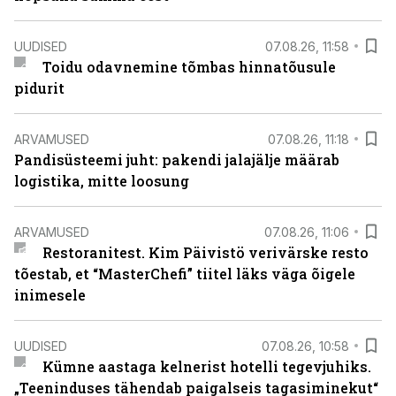
UUDISED
07.08.26, 11:58
Toidu odavnemine tõmbas hinnatõusule
pidurit
ARVAMUSED
07.08.26, 11:18
Pandisüsteemi juht: pakendi jalajälje määrab
logistika, mitte loosung
ARVAMUSED
07.08.26, 11:06
Restoranitest. Kim Päivistö verivärske resto
tõestab, et “MasterChefi” tiitel läks väga õigele
inimesele
UUDISED
07.08.26, 10:58
Kümne aastaga kelnerist hotelli tegevjuhiks.
„Teeninduses tähendab paigalseis tagasiminekut“