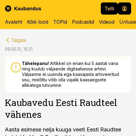
Telli
Avaleht
Kõik lood
TOPid
Podcastid
Videod
Üritus
cebook
cebook
Tagasi
Twitter)
Twitter)
09.05.13, 16:21
kedIn
kedIn
Tähelepanu!
Artikkel on enam kui 5 aastat vana
ning kuulub väljaande digitaalsesse arhiivi.
ail
ail
Väljaanne ei uuenda ega kaasajasta arhiveeritud
sisu, mistõttu võib olla vajalik kaasaegsete
k
k
allikatega tutvumine
Kaubavedu Eesti Raudteel
vähenes
Aasta esimese nelja kuuga veeti Eesti Raudtee