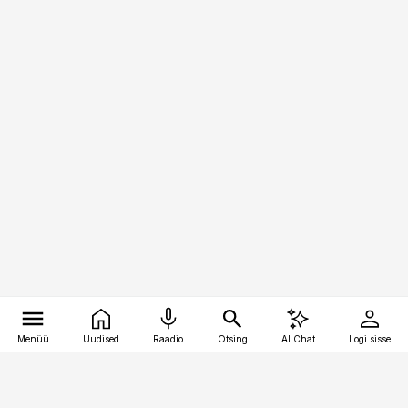
Menüü
Uudised
Raadio
Otsing
AI Chat
Logi sisse