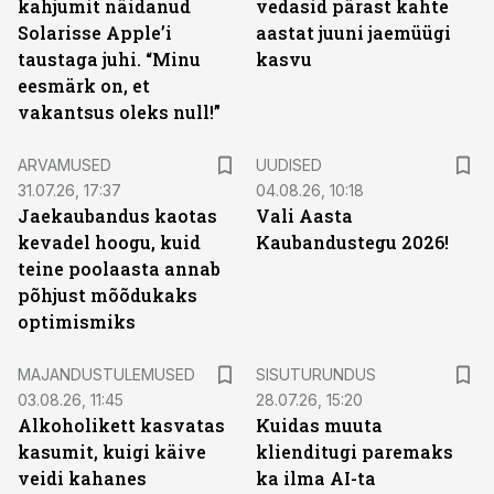
kahjumit näidanud
vedasid pärast kahte
Solarisse Apple’i
aastat juuni jaemüügi
taustaga juhi. “Minu
kasvu
eesmärk on, et
vakantsus oleks null!”
ARVAMUSED
UUDISED
31.07.26, 17:37
04.08.26, 10:18
Jaekaubandus kaotas
Vali Aasta
kevadel hoogu, kuid
Kaubandustegu 2026!
teine poolaasta annab
põhjust mõõdukaks
optimismiks
ST
MAJANDUSTULEMUSED
SISUTURUNDUS
03.08.26, 11:45
28.07.26, 15:20
Alkoholikett kasvatas
Kuidas muuta
kasumit, kuigi käive
klienditugi paremaks
veidi kahanes
ka ilma AI-ta