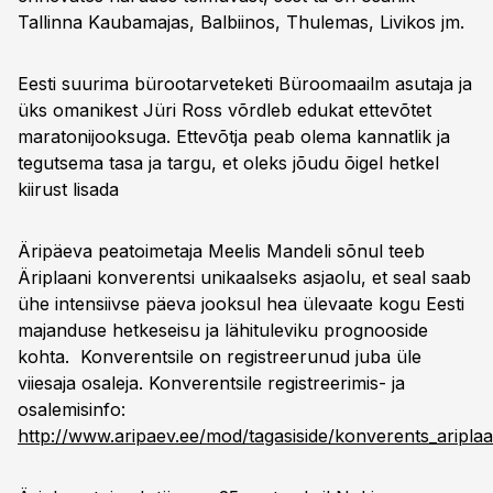
Tallinna Kaubamajas, Balbiinos, Thulemas, Livikos jm.
Eesti suurima bürootarveteketi Büroomaailm asutaja ja
üks omanikest Jüri Ross võrdleb edukat ettevõtet
maratonijooksuga. Ettevõtja peab olema kannatlik ja
tegutsema tasa ja targu, et oleks jõudu õigel hetkel
kiirust lisada
Äripäeva peatoimetaja Meelis Mandeli sõnul teeb
Äriplaani konverentsi unikaalseks asjaolu, et seal saab
ühe intensiivse päeva jooksul hea ülevaate kogu Eesti
majanduse hetkeseisu ja lähituleviku prognooside
kohta. Konverentsile on registreerunud juba üle
viiesaja osaleja. Konverentsile registreerimis- ja
osalemisinfo:
http://www.aripaev.ee/mod/tagasiside/konverents_aripla