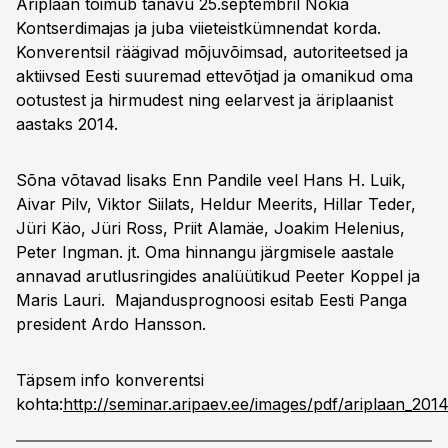
Äriplaan toimub tänavu 25.septembril Nokia
Kontserdimajas ja juba viieteistkümnendat korda.
Konverentsil räägivad mõjuvõimsad, autoriteetsed ja
aktiivsed Eesti suuremad ettevõtjad ja omanikud oma
ootustest ja hirmudest ning eelarvest ja äriplaanist
aastaks 2014.
Sõna võtavad lisaks Enn Pandile veel Hans H. Luik,
Aivar Pilv, Viktor Siilats, Heldur Meerits, Hillar Teder,
Jüri Käo, Jüri Ross, Priit Alamäe, Joakim Helenius,
Peter Ingman. jt. Oma hinnangu järgmisele aastale
annavad arutlusringides analüütikud Peeter Koppel ja
Maris Lauri. Majandusprognoosi esitab Eesti Panga
president Ardo Hansson.
Täpsem info konverentsi
kohta:
http://seminar.aripaev.ee/images/pdf/ariplaan_2014