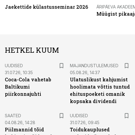
Jaekettide külastusseminar 2026
ÄRIPÄEVA AKADEE
Müügist pikaaj
HETKEL KUUM
UUDISED
MAJANDUSTULEMUSED
31.07.26, 10:35
05.08.26, 14:37
Coca-Cola vahetab
Ulatuslikust kahjumist
Baltikumi
hoolimata võttis tuntud
piirkonnajuhti
ehituspoeketi omanik
kopsaka dividendi
SAATED
UUDISED
04.08.26, 14:28
31.07.26, 09:45
Piilmannid tõid
Toidukauplused