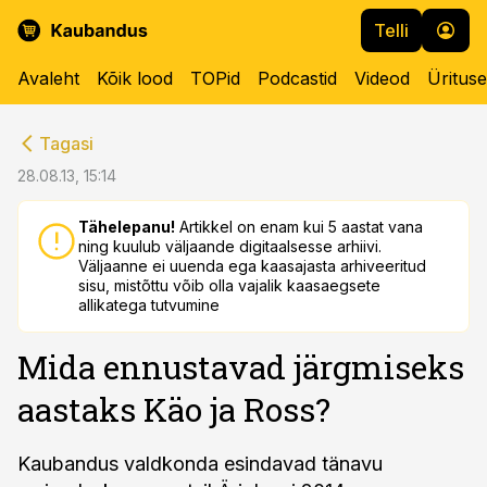
Telli
Avaleht
Kõik lood
TOPid
Podcastid
Videod
Üritus
cebook
cebook
Tagasi
Twitter)
Twitter)
28.08.13, 15:14
kedIn
kedIn
Tähelepanu!
Artikkel on enam kui 5 aastat vana
ning kuulub väljaande digitaalsesse arhiivi.
ail
ail
Väljaanne ei uuenda ega kaasajasta arhiveeritud
sisu, mistõttu võib olla vajalik kaasaegsete
k
k
allikatega tutvumine
Mida ennustavad järgmiseks
aastaks Käo ja Ross?
Kaubandus valdkonda esindavad tänavu