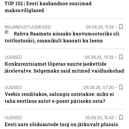
TOP 152 | Eesti kaubanduse suurimad
maksuvõlglased
MAJANDUSTULEMUSED
06.08.26, 11:34
Rahva Raamatu ainsaks kasvumootoriks oli
toitlustusäri, omanikult kaasati ka laenu
UUDISED
06.08.26, 10:28
Konkurentsiamet lõpetas suurte jaekettide
järelevalve. Selgemaks said mitmed vaidluskohad
UUDISED
06.08.26, 07:30
Veebis renditakse, salongis ostetakse: miks ei
taha eestlane autot e-poest päriseks osta?
UUDISED
05.08.26, 15:42
Eesti uute sõiduautode turg on jätkuvalt plussis