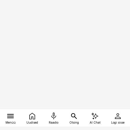
Menüü
Uudised
Raadio
Otsing
AI Chat
Logi sisse