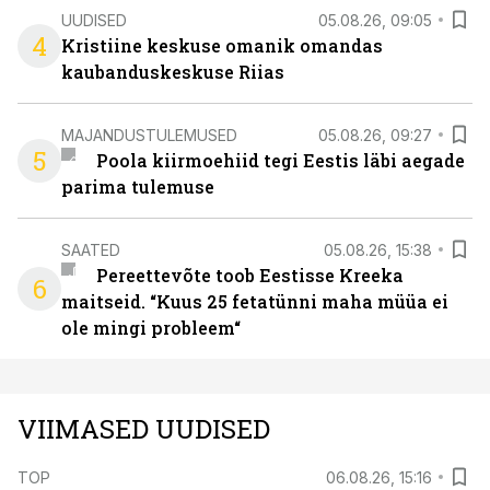
UUDISED
05.08.26, 09:05
4
Kristiine keskuse omanik omandas
kaubanduskeskuse Riias
MAJANDUSTULEMUSED
05.08.26, 09:27
5
Poola kiirmoehiid tegi Eestis läbi aegade
parima tulemuse
SAATED
05.08.26, 15:38
Pereettevõte toob Eestisse Kreeka
6
maitseid. “Kuus 25 fetatünni maha müüa ei
ole mingi probleem“
VIIMASED UUDISED
TOP
06.08.26, 15:16