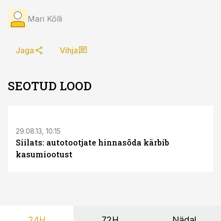
Mari Kõlli
Jaga
Vihja
SEOTUD LOOD
29.08.13, 10:15
Siilats: autotootjate hinnasõda kärbib
kasumiootust
24H
72H
Nädal