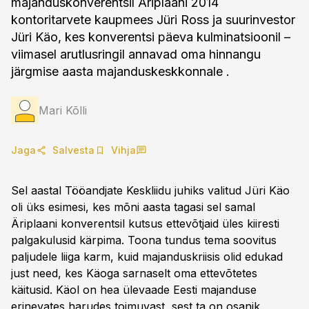
majanduskonverentsil Äriplaani 2014
kontoritarvete kaupmees Jüri Ross ja suurinvestor
Jüri Käo, kes konverentsi päeva kulminatsioonil –
viimasel arutlusringil annavad oma hinnangu
järgmise aasta majanduskeskkonnale .
Mari Kõlli
Jaga
Salvesta
Vihja
Sel aastal Tööandjate Keskliidu juhiks valitud Jüri Käo
oli üks esimesi, kes mõni aasta tagasi sel samal
Äriplaani konverentsil kutsus ettevõtjaid üles kiiresti
palgakulusid kärpima. Toona tundus tema soovitus
paljudele liiga karm, kuid majanduskriisis olid edukad
just need, kes Käoga sarnaselt oma ettevõtetes
käitusid. Käol on hea ülevaade Eesti majanduse
erinevates harudes toimuvast, sest ta on osanik