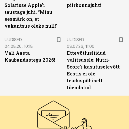
Solarisse Apple’i
piirkonnajuhti
taustaga juhi. “Minu
eesmärk on, et
vakantsus oleks null!”
UUDISED
UUDISED
04.08.26, 10:18
08.07.26, 11:00
Vali Aasta
Ettevõtlusliidud
Kaubandustegu 2026!
valitsusele: Nutri-
Score'i kasutuselevõtt
Eestis ei ole
teaduspõhiselt
tõendatud