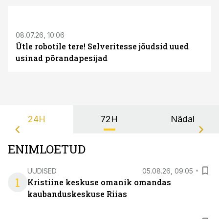
ST
08.07.26, 10:06
Ütle robotile tere! Selveritesse jõudsid uued
usinad põrandapesijad
24H
72H
Nädal
ENIMLOETUD
UUDISED
05.08.26, 09:05
1
Kristiine keskuse omanik omandas
kaubanduskeskuse Riias