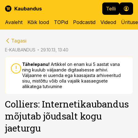
Telli
Avaleht
Kõik lood
TOPid
Podcastid
Videod
Üritus
cebook
cebook
Tagasi
Twitter)
Twitter)
E-KAUBANDUS
29.10.13, 13:40
kedIn
kedIn
Tähelepanu!
Artikkel on enam kui 5 aastat vana
ning kuulub väljaande digitaalsesse arhiivi.
ail
ail
Väljaanne ei uuenda ega kaasajasta arhiveeritud
sisu, mistõttu võib olla vajalik kaasaegsete
k
k
allikatega tutvumine
Colliers: Internetikaubandus
mõjutab jõudsalt kogu
jaeturgu