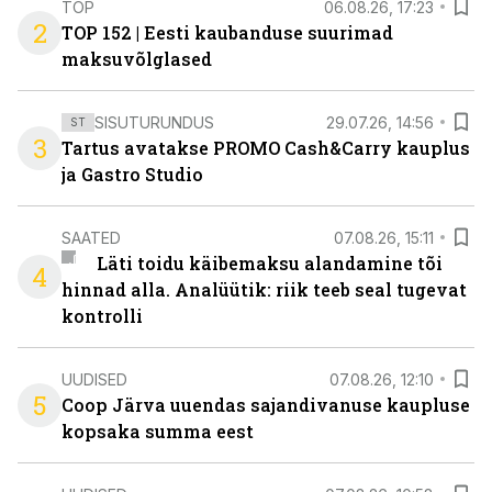
TOP
06.08.26, 17:23
2
TOP 152 | Eesti kaubanduse suurimad
maksuvõlglased
SISUTURUNDUS
29.07.26, 14:56
ST
3
Tartus avatakse PROMO Cash&Carry kauplus
ja Gastro Studio
SAATED
07.08.26, 15:11
Läti toidu käibemaksu alandamine tõi
4
hinnad alla. Analüütik: riik teeb seal tugevat
kontrolli
UUDISED
07.08.26, 12:10
5
Coop Järva uuendas sajandivanuse kaupluse
kopsaka summa eest