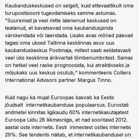
Kaubanduskeskused on selgelt, kuid ettevaatlikult oma
turupositsiooni tugevdamiseks samme astumas.
“Suuremad ja veel mitte laienenud keskused on
teatanud, et kavatsevad oma kaubanduspinda
värskendada või laiendada. Lisaks avas mõned päevad
tagasi oma uksed Tallinna kesklinnas asuv uus
kaubanduskeskus Postimaja, millest saab eeldatavasti
veel üks kesklinna ärikvartali tõmbenumbritest. Samas
on hetkel veel raske prognoosida, kui atraktiivseks ja
mõjukaks uus keskus osutub,“ kommenteeris Colliers
International Advisors partner Margus Tinno.
Kuid nagu ka mujal Euroopas kasvab ka Eestis
jõudsalt internetikaubanduse populaarsus. Eurostati
andmetel kinnitas ligikaudu 60% internetikasutajatest
Euroopa Liidu 28 liikmesriigis, et nad sooritasid 2012.
aastal oste internetis. Eesti inimestest ostles internetis
29%. See tendents näitab, et internetikaubandusel on