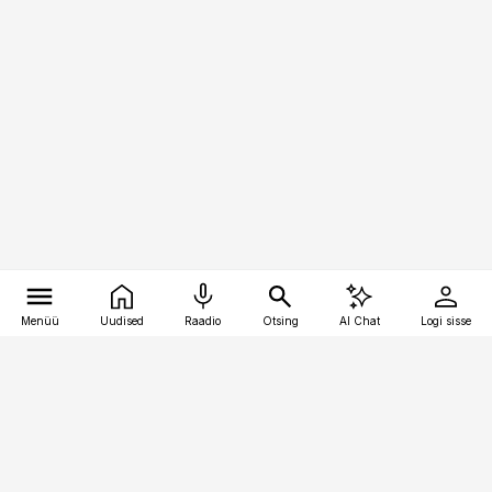
Menüü
Uudised
Raadio
Otsing
AI Chat
Logi sisse
Vana-Lõuna 39/1, 19094 Tallinn
(+372) 667 0111
kaubandus@kaubandus.ee