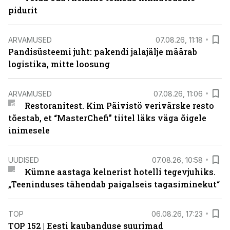
pidurit
ARVAMUSED
07.08.26, 11:18
Pandisüsteemi juht: pakendi jalajälje määrab
logistika, mitte loosung
ARVAMUSED
07.08.26, 11:06
Restoranitest. Kim Päivistö verivärske resto
tõestab, et “MasterChefi” tiitel läks väga õigele
inimesele
UUDISED
07.08.26, 10:58
Kümne aastaga kelnerist hotelli tegevjuhiks.
„Teeninduses tähendab paigalseis tagasiminekut“
TOP
06.08.26, 17:23
TOP 152 | Eesti kaubanduse suurimad