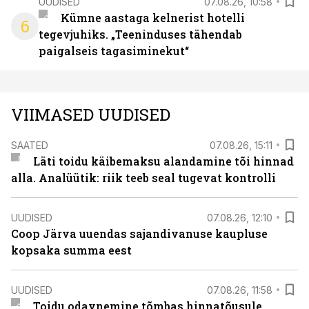
UUDISED
07.08.26, 10:58
Kümne aastaga kelnerist hotelli
6
tegevjuhiks. „Teeninduses tähendab
paigalseis tagasiminekut“
VIIMASED UUDISED
SAATED
07.08.26, 15:11
Läti toidu käibemaksu alandamine tõi hinnad
alla. Analüütik: riik teeb seal tugevat kontrolli
UUDISED
07.08.26, 12:10
Coop Järva uuendas sajandivanuse kaupluse
kopsaka summa eest
UUDISED
07.08.26, 11:58
Toidu odavnemine tõmbas hinnatõusule