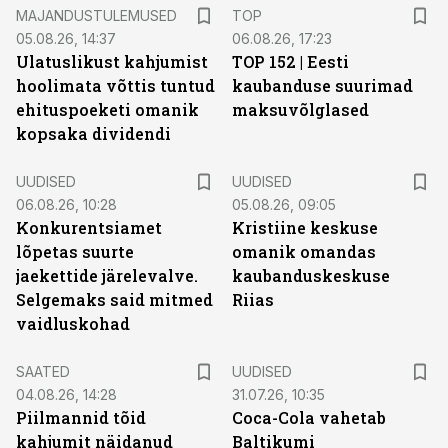
MAJANDUSTULEMUSED
TOP
05.08.26, 14:37
06.08.26, 17:23
Ulatuslikust kahjumist
TOP 152 | Eesti
hoolimata võttis tuntud
kaubanduse suurimad
ehituspoeketi omanik
maksuvõlglased
kopsaka dividendi
UUDISED
UUDISED
06.08.26, 10:28
05.08.26, 09:05
Konkurentsiamet
Kristiine keskuse
lõpetas suurte
omanik omandas
jaekettide järelevalve.
kaubanduskeskuse
Selgemaks said mitmed
Riias
vaidluskohad
SAATED
UUDISED
04.08.26, 14:28
31.07.26, 10:35
Piilmannid tõid
Coca-Cola vahetab
kahjumit näidanud
Baltikumi