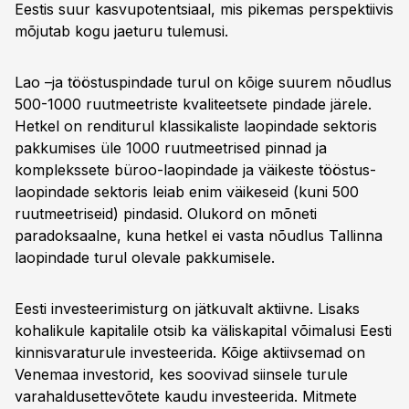
Eestis suur kasvupotentsiaal, mis pikemas perspektiivis
mõjutab kogu jaeturu tulemusi.
Lao –ja tööstuspindade turul on kõige suurem nõudlus
500-1000 ruutmeetriste kvaliteetsete pindade järele.
Hetkel on renditurul klassikaliste laopindade sektoris
pakkumises üle 1000 ruutmeetrised pinnad ja
komplekssete büroo-laopindade ja väikeste tööstus-
laopindade sektoris leiab enim väikeseid (kuni 500
ruutmeetriseid) pindasid. Olukord on mõneti
paradoksaalne, kuna hetkel ei vasta nõudlus Tallinna
laopindade turul olevale pakkumisele.
Eesti investeerimisturg on jätkuvalt aktiivne. Lisaks
kohalikule kapitalile otsib ka väliskapital võimalusi Eesti
kinnisvaraturule investeerida. Kõige aktiivsemad on
Venemaa investorid, kes soovivad siinsele turule
varahaldusettevõtete kaudu investeerida. Mitmete