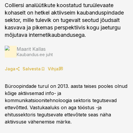
Colliersi analüütikute koostatud turuülevaate
kohaselt on hetkel aktiivseim kaubanduspindade
sektor, mille tulevik on tugevalt seotud jõudsalt
kasvava ja pikemas perspektiivis kogu jaeturgu
mõjutava internetikaubandusega.
Maarit Kallas
Kaubandus.ee juht
Jaga
Salvesta
Vihja
Büroopindade turul on 2013. aasta teises pooles olnud
kõige aktiivsemad info- ja
kommunikatsioonitehnoloogia sektoris tegutsevad
ettevõtted. Vastukaaluks on aga tööstus -ja
ehitussektoris tegutsevate ettevõtete seas näha
aktiivsuse vähenemise märke.