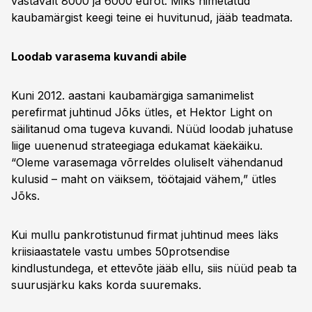
vastavalt 8000 ja 6000 eurot. Miks nimetatud
kaubamärgist keegi teine ei huvitunud, jääb teadmata.
Loodab varasema kuvandi abile
Kuni 2012. aastani kaubamärgiga samanimelist
perefirmat juhtinud Jõks ütles, et Hektor Light on
säilitanud oma tugeva kuvandi. Nüüd loodab juhatuse
liige uuenenud strateegiaga edukamat käekäiku.
“Oleme varasemaga võrreldes oluliselt vähendanud
kulusid – maht on väiksem, töötajaid vähem,” ütles
Jõks.
Kui mullu pankrotistunud firmat juhtinud mees läks
kriisiaastatele vastu umbes 50protsendise
kindlustundega, et ettevõte jääb ellu, siis nüüd peab ta
suurusjärku kaks korda suuremaks.