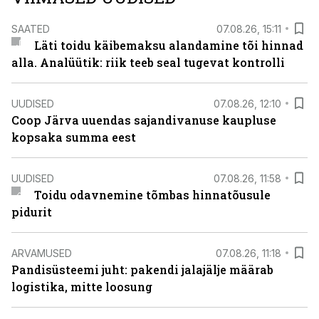
SAATED
07.08.26, 15:11
Läti toidu käibemaksu alandamine tõi hinnad
alla. Analüütik: riik teeb seal tugevat kontrolli
UUDISED
07.08.26, 12:10
Coop Järva uuendas sajandivanuse kaupluse
kopsaka summa eest
UUDISED
07.08.26, 11:58
Toidu odavnemine tõmbas hinnatõusule
pidurit
ARVAMUSED
07.08.26, 11:18
Pandisüsteemi juht: pakendi jalajälje määrab
logistika, mitte loosung