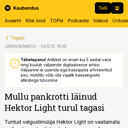
Telli
Avaleht
Kõik lood
TOPid
Podcastid
Videod
Üritus
cebook
cebook
Tagasi
Twitter)
Twitter)
JAEKAUBANDUS
04.12.13, 16:28
kedIn
kedIn
Tähelepanu!
Artikkel on enam kui 5 aastat vana
ning kuulub väljaande digitaalsesse arhiivi.
ail
ail
Väljaanne ei uuenda ega kaasajasta arhiveeritud
sisu, mistõttu võib olla vajalik kaasaegsete
k
k
allikatega tutvumine
Mullu pankrotti läinud
Hektor Light turul tagasi
Tuntud valgustimüüja Hektor Light on vaatamata