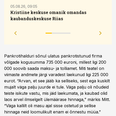
05.08.26, 09:05
07.08.
Kristiine keskuse omanik omandas
kaubanduskeskuse Riias
hinna
tuge
Pankrotihalduri sõnul ulatus pankrotistunud firma
võlgade kogusumma 735 000 euroni, millest ligi 200
000 soovib saada maksu- ja tolliamet. Miti teatel on
viimaste andmete järgi varadest laekunud ligi 225 000
eurot. “Arvan, et see jääb ka selliseks, sest ega kuskilt
mujalt väga palju juurde ei tule. Väga palju oli nõudeid
teiste isikute vastu, mis jäid laekumata, ja kaubad olid
laos arvel ilmselgelt ülemäärase hinnaga,” märkis Mitt.
“Väga kallilt oli masu ajal sisse ostetud ja sellise
hinnaga neid loomulikult enam ei õnnestu müüa.”