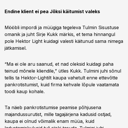
Endine klient ei pea Jõksi käitumist valeks
Mööbli impordi ja müügiga tegeleva Tulmin Sisustuse
omanik ja juht Sirje Kukk märkis, et tema hinnangul
pole Hektor Light kuidagi valesti käitunud sama nimega
jätkamisel.
“Ma ei ole aru saanud, et nad oleksid kuidagi paha
teinud mõnele kliendile,” ütles Kukk. Tulmini juhi sõnul
tellis ta Hektor-Lightilt kaupa vahetult enne ettevõtte
pankrotistumist, kuid firma kehvale lõpule vaatamata
toodi kaup kohale.
Ta näeb pankrotistumise peamise põhjusena
majandussurutist, mille tagajärjena kadusid ostjad,
kaupa ei olnud võimalik enam müüa, kuid