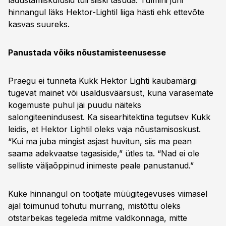
ladustamiskulusid tuli siiski tasuda. Tulmini juhi
hinnangul läks Hektor-Ligh­til liiga hästi ehk ettevõte
kasvas suureks.
Panustada võiks nõustamisteenusesse
Praegu ei tunneta Kukk Hektor Lighti kaubamärgi
tugevat mainet või usaldusväärsust, kuna varasemate
kogemuste puhul jäi puudu näiteks
salongiteenindusest. Ka sisearhitektina tegutsev Kukk
leidis, et Hektor Lightil oleks vaja nõustamisoskust.
“Kui ma juba mingist asjast huvitun, siis ma pean
saama adekvaatse tagasiside,” ütles ta. “Nad ei ole
selliste väljaõppinud inimeste peale panustanud.”
Kuke hinnangul on tootjate müügitegevuses viimasel
ajal toimunud tohutu murrang, mistõttu oleks
otstarbekas tegeleda mitme valdkonnaga, mitte