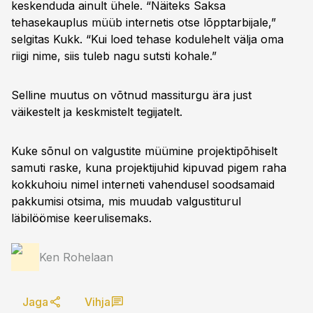
keskenduda ainult ühele. “Näiteks Saksa
tehasekauplus müüb internetis otse lõpptarbijale,”
selgitas Kukk. “Kui loed tehase kodulehelt välja oma
riigi nime, siis tuleb nagu sutsti kohale.”
Selline muutus on võtnud massiturgu ära just
väikestelt ja keskmistelt tegijatelt.
Kuke sõnul on valgustite müü­mine projektipõhiselt
samuti raske, kuna projektijuhid kipuvad pigem raha
kokkuhoiu nimel interneti vahendusel soodsamaid
pakkumisi otsima, mis muudab valgustiturul
läbilöömise keerulisemaks.
Ken Rohelaan
Jaga
Vihja