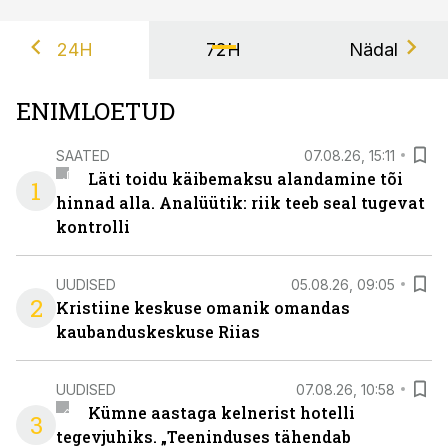
24H
72H
Nädal
ENIMLOETUD
SAATED
07.08.26, 15:11
Läti toidu käibemaksu alandamine tõi
1
hinnad alla. Analüütik: riik teeb seal tugevat
kontrolli
UUDISED
05.08.26, 09:05
2
Kristiine keskuse omanik omandas
kaubanduskeskuse Riias
UUDISED
07.08.26, 10:58
Kümne aastaga kelnerist hotelli
3
tegevjuhiks. „Teeninduses tähendab