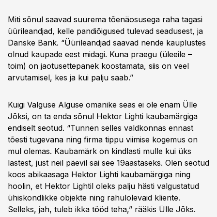
Miti sõnul saavad suurema tõenäosusega raha tagasi
üürileandjad, kelle pandiõigused tulevad seadusest, ja
Danske Bank. “Üürileandjad saavad nende kauplustes
olnud kaupade eest midagi. Kuna praegu (üleeile –
toim) on jaotusettepanek koostamata, siis on veel
arvutamisel, kes ja kui palju saab.”
Kuigi Valguse Alguse omanike seas ei ole enam Ülle
Jõksi, on ta enda sõnul Hektor Lighti kaubamärgiga
endiselt seotud. “Tunnen selles valdkonnas ennast
tõesti tugevana ning firma tippu viimise kogemus on
mul olemas. Kaubamärk on kindlasti mulle kui üks
lastest, just neil päevil sai see 19aastaseks. Olen seotud
koos abikaasaga Hektor Lighti kaubamärgiga ning
hoolin, et Hektor Lightil oleks palju hästi valgustatud
ühiskondlikke objekte ning rahulolevaid kliente.
Selleks, jah, tuleb ikka tööd teha,” rääkis Ülle Jõks.