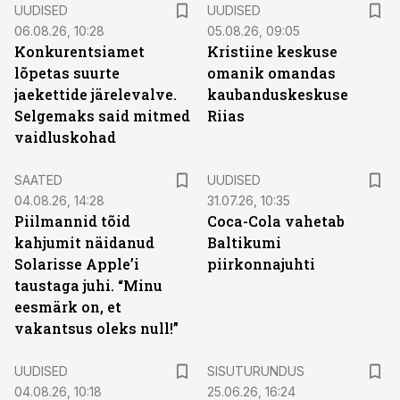
UUDISED
UUDISED
06.08.26, 10:28
05.08.26, 09:05
Konkurentsiamet
Kristiine keskuse
lõpetas suurte
omanik omandas
jaekettide järelevalve.
kaubanduskeskuse
Selgemaks said mitmed
Riias
vaidluskohad
SAATED
UUDISED
04.08.26, 14:28
31.07.26, 10:35
Piilmannid tõid
Coca-Cola vahetab
kahjumit näidanud
Baltikumi
Solarisse Apple’i
piirkonnajuhti
taustaga juhi. “Minu
eesmärk on, et
vakantsus oleks null!”
ST
UUDISED
SISUTURUNDUS
04.08.26, 10:18
25.06.26, 16:24