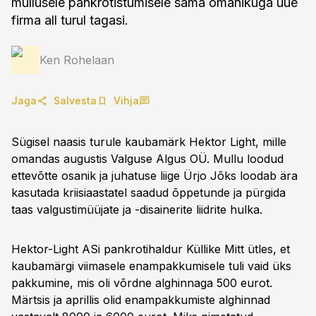
mullusele pankrotistumisele sama omanikuga uue
firma all turul tagasi.
Ken Rohelaan
Jaga
Salvesta
Vihja
Sügisel naasis turule kaubamärk Hektor Light, mille
omandas augustis Valguse Algus OÜ. Mullu loodud
ettevõtte osanik ja juhatuse liige Ürjo Jõks loodab ära
kasutada kriisiaastatel saadud õppetunde ja pürgida
taas valgustimüüjate ja -disainerite liidrite hulka.
Hektor-Light ASi pankrotihaldur Küllike Mitt ütles, et
kaubamärgi viimasele enampakkumisele tuli vaid üks
pakkumine, mis oli võrdne alghinnaga 500 eurot.
Märtsis ja aprillis olid enampakkumiste alghinnad