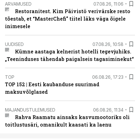
ARVAMUSED
07.08.26, 11:06
Restoranitest. Kim Päivistö verivärske resto
tõestab, et “MasterChefi” tiitel läks väga õigele
inimesele
UUDISED
07.08.26, 10:58
Kümne aastaga kelnerist hotelli tegevjuhiks.
„Teeninduses tähendab paigalseis tagasiminekut“
TOP
06.08.26, 17:23
TOP 152 | Eesti kaubanduse suurimad
maksuvõlglased
MAJANDUSTULEMUSED
06.08.26, 11:34
Rahva Raamatu ainsaks kasvumootoriks oli
toitlustusäri, omanikult kaasati ka laenu