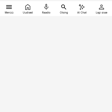
Menüü
Uudised
Raadio
Otsing
AI Chat
Logi sisse
Vana-Lõuna 39/1, 19094 Tallinn
(+372) 667 0111
kaubandus@kaubandus.ee
Telli
Reklaam
Firmast
Sisu kasutamisõigused
Ajakirjaniku
eetikakoodeks
Üldtingimused
Privaatsustingimused
Küpsiste poliitika
KKK
Eesti Meediaettevõtete
Eelistuste haldamine