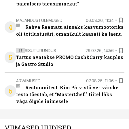
paigalseis tagasiminekut“
MAJANDUSTULEMUSED
06.08.26, 11:34
4
Rahva Raamatu ainsaks kasvumootoriks
oli toitlustusäri, omanikult kaasati ka laenu
SISUTURUNDUS
29.07.26, 14:56
ST
5
Tartus avatakse PROMO Cash&Carry kauplus
ja Gastro Studio
ARVAMUSED
07.08.26, 11:06
Restoranitest. Kim Päivistö verivärske
6
resto tõestab, et “MasterChefi” tiitel läks
väga õigele inimesele
VIIMASED UUDISED