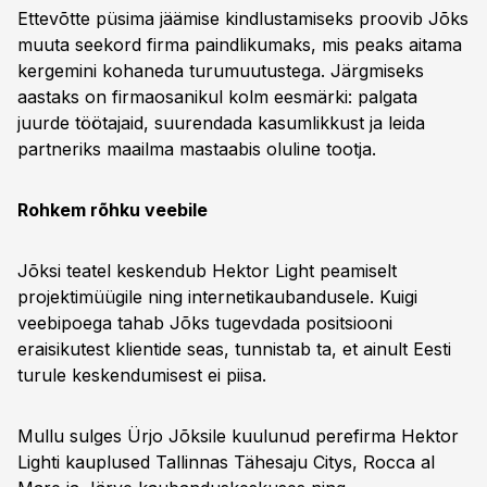
Ettevõtte püsima jäämise kindlustamiseks proovib Jõks
muuta seekord firma paindlikumaks, mis peaks aitama
kergemini kohaneda turumuutustega. Järgmiseks
aastaks on firmaosanikul kolm eesmärki: palgata
juurde töötajaid, suurendada kasumlikkust ja leida
partneriks maailma mastaabis oluline tootja.
Rohkem rõhku veebile
Jõksi teatel keskendub Hektor Light peamiselt
projektimüügile ning internetikaubandusele. Kuigi
veebipoega tahab Jõks tugevdada positsiooni
eraisikutest klientide seas, tunnistab ta, et ainult Eesti
turule keskendumisest ei piisa.
Mullu sulges Ürjo Jõksile kuulunud perefirma Hektor
Lighti kauplused Tallinnas Tähesaju Citys, Rocca al