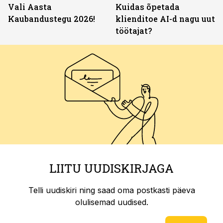
Vali Aasta
Kuidas õpetada
Kaubandustegu 2026!
klienditoe AI-d nagu uut
töötajat?
LIITU UUDISKIRJAGA
Telli uudiskiri ning saad oma postkasti päeva
olulisemad uudised.