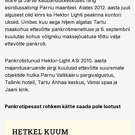
Mare ja Järve kaubanduskeskuses ning
esindussalongi Pärnu maanteel. Alates 2012. aasta juuli
algusest olid kinni ka Hektor Lighti pealinna kontori
uksed. Umbes kuu aega hiljem algatas Tartu
maakohus ettevõtte pankrotimenetluse ja 6. septembril
kuulutas kohus võlgniku maksejõuetuse tõttu välja
ettevõtte pankroti.
Pankrotistunud Hektor-Light ASi 2010. aasta
majandusaruande järgi kuulusid ettevõtte suuremate
objektide hulka Pärnu Vallikääru pargivalgustus,
Tallinki hotell, Tartu Ahhaa keskus, Viimsi spaa ja
Jaani kirik.
Pankrotipesast rohkem kätte saada pole lootust
HETKEL KUUM