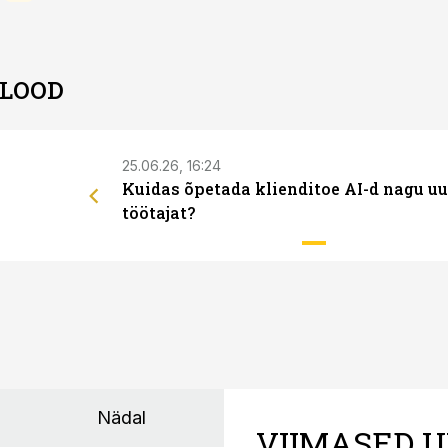
 LOOD
25.06.26, 16:24
Kuidas õpetada klienditoe AI-d nagu uu
töötajat?
Nädal
VIIMASED U