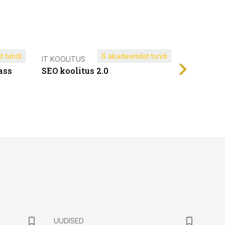
t tundi
6 akadeemilist tundi
Müügijuh
IT KOOLITUS
ass
SEO koolitus 2.0
UUDISED