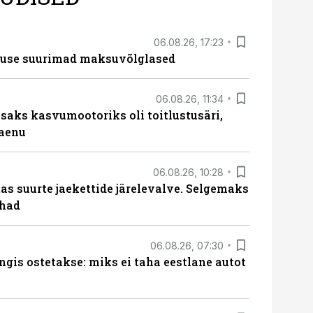
06.08.26, 17:23
nduse suurimad maksuvõlglased
06.08.26, 11:34
aks kasvumootoriks oli toitlustusäri,
laenu
06.08.26, 10:28
s suurte jaekettide järelevalve. Selgemaks
ohad
06.08.26, 07:30
ngis ostetakse: miks ei taha eestlane autot