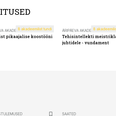
LITUSED
8 akadeemilist tundi
8 akadeemilis
VA AKADEEMIA
ÄRIPÄEVA AKADEEMIA
st pikaajalise koostööni
Tehisintellekti meistrikl
juhtidele - vundament
STULEMUSED
SAATED