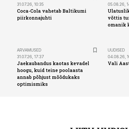
31.07.26, 10:35
05.08.26, 1
Coca-Cola vahetab Baltikumi
Ulatusli
piirkonnajuhti
võttis t
omanik k
ARVAMUSED
UUDISED
31.07.26, 17:37
04.08.26, 1
Jaekaubandus kaotas kevadel
Vali Aas
hoogu, kuid teine poolaasta
annab põhjust mõõdukaks
optimismiks