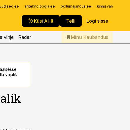
Iseteenindus
uudised.ee
aritehnoloogia.ee
pollumajandus.ee
kinnisvarauudised.
Telli Kaubandus
Küsi AI-lt
Telli
Logi sisse
a vihje
Radar
Minu Kaubandus
taalsesse
la vajalik
alik