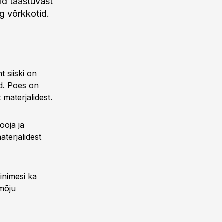
eid taastuvast
g võrkkotid.
 siiski on
id. Poes on
 materjalidest.
ooja ja
aterjalidest
inimesi ka
-mõju