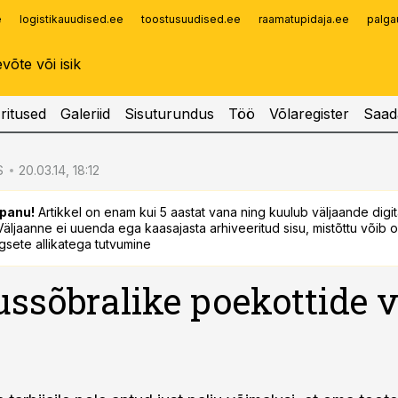
e
logistikauudised.ee
toostusuudised.ee
raamatupidaja.ee
palga
Infopank
Radar
ritused
Galeriid
Sisuturundus
Töö
Võlaregister
Saad
S
20.03.14, 18:12
panu!
Artikkel on enam kui 5 aastat vana ning kuulub väljaande digi
. Väljaanne ei uuenda ega kaasajasta arhiveeritud sisu, mistõttu võib ol
sete allikatega tutvumine
ssõbralike poekottide v