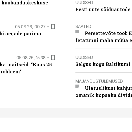
s kaubanduskeskuse
UUDISED
Eesti uute sõiduautode 
SAATED
05.08.26, 09:27
Pereettevõte toob E
äbi aegade parima
fetatünni maha müüa ei
UUDISED
05.08.26, 15:38
Selgus kogu Baltikumi
ka maitseid. “Kuus 25
probleem“
MAJANDUSTULEMUSED
Ulatuslikust kahju
omanik kopsaka divid