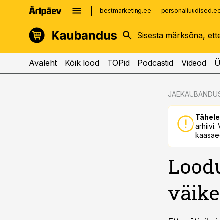
bestmarketing.ee
personaliuudised.e
kinnisvarauudised.ee
imelineajalugu.ee
logistikauudised.ee
imelineteadus.ee
Avaleht
Kõik lood
TOPid
Podcastid
Videod
Ü
cebook
cebook
JAEKAUBANDU
Twitter)
Twitter)
Tähele
kedIn
kedIn
arhiivi
kaasaeg
ail
ail
Loodu
k
k
väike