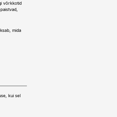
i võrkkotid
paistvad,
aksab, mida
se, kui sel