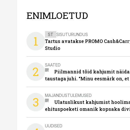
ENIMLOETUD
ST
SISUTURUNDUS
1
Tartus avatakse PROMO Cash&Carry
Studio
SAATED
2
Piilmannid tõid kahjumit näida
taustaga juhi. “Minu eesmärk on, et
MAJANDUSTULEMUSED
3
Ulatuslikust kahjumist hoolima
ehituspoeketi omanik kopsaka div
UUDISED