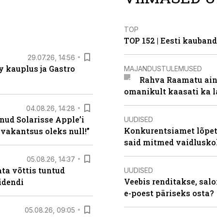
TOP
TOP 152 | Eesti kauba
29.07.26, 14:56
 kauplus ja Gastro
MAJANDUSTULEMUSED
Rahva Raamatu ains
omanikult kaasati ka 
04.08.26, 14:28
nud Solarisse Apple’i
UUDISED
Konkurentsiamet lõpeta
 vakantsus oleks null!”
said mitmed vaidlusk
05.08.26, 14:37
ta võttis tuntud
UUDISED
Veebis renditakse, salo
idendi
e-poest päriseks osta?
05.08.26, 09:05