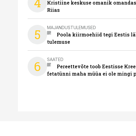
4
Kristiine keskuse omanik omanda
Riias
MAJANDUSTULEMUSED
5
Poola kiirmoehiid tegi Eestis l
tulemuse
SAATED
6
Pereettevõte toob Eestisse Kree
fetatünni maha müüa ei ole mingi 