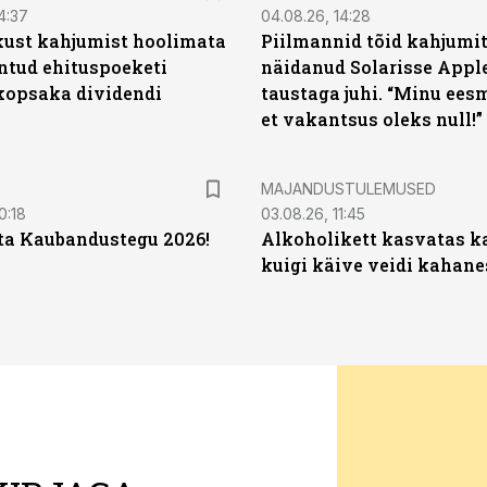
4:37
04.08.26, 14:28
kust kahjumist hoolimata
Piilmannid tõid kahjumi
untud ehituspoeketi
näidanud Solarisse Apple
opsaka dividendi
taustaga juhi. “Minu ees
et vakantsus oleks null!”
MAJANDUSTULEMUSED
0:18
03.08.26, 11:45
ta Kaubandustegu 2026!
Alkoholikett kasvatas k
kuigi käive veidi kahane