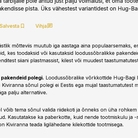
ja tarbijaile pole antud just palju võimalusi, et oma toot
pakendisse pista. Üks vähestest variantidest on Hug-Ba
Salvesta
Vihja
tlik mõtteviis muutub iga aastaga aina populaarsemaks, ent
eid, kes toodaksid või kasutaksid loodussõbralikke pakende
ditest siiani plastmassist, kilest või muudest taastumatutest
 pakendeid polegi.
Loodussõbralike võrkkottide Hug-Bagi l
Kiviranna sõnul polegi ei Eestis ega mujal taastumatutest m
ga palju alternatiive.
l võib tema sõnul valida riide­koti ja õnneks on üha rohkem 
nud. Kasutatakse ka paberkotte, kuid nende tootmiskulu ja 
 Kiviranna teada ligilähedane kilekottide tootmisega.