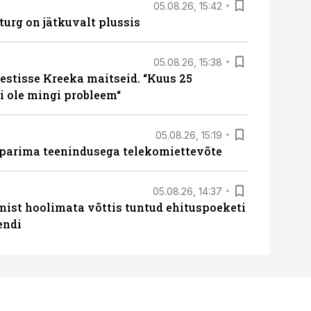
05.08.26, 15:42
turg on jätkuvalt plussis
05.08.26, 15:38
estisse Kreeka maitseid. “Kuus 25
 ole mingi probleem“
05.08.26, 15:19
 parima teenindusega telekomiettevõte
05.08.26, 14:37
mist hoolimata võttis tuntud ehituspoeketi
endi