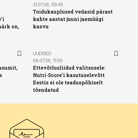
31.07.26, 09:45
t
Toidukauplused vedasid pärast
’i
kahte aastat juuni jaemüügi
märk on,
kasvu
UUDISED
08.07.26, 11:00
asumit,
Ettevõtlusliidud valitsusele:
s
Nutri-Score'i kasutuselevõtt
Eestis ei ole teaduspõhiselt
tõendatud