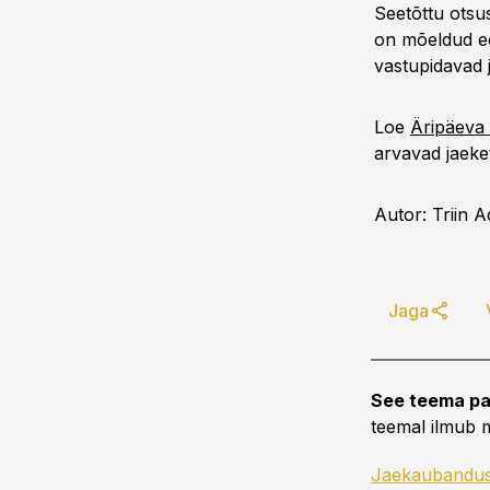
Seetõttu otsu
on mõeldud ee
vastupidavad 
Loe
Äripäeva 
arvavad jaeketi
Autor: Triin 
Jaga
See teema pa
teemal ilmub m
Jaekaubandu