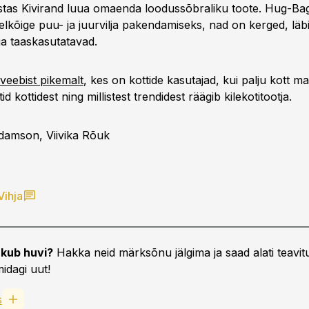
stas Kivirand luua omaenda loodussõbraliku toote. Hug-Bag
lkõige puu- ja juurvilja pakendamiseks, nad on kerged, läbi
ja taaskasutatavad.
veebist pikemalt
, kes on kottide kasutajad, kui palju kott m
d kottidest ning millistest trendidest räägib kilekotitootja.
Adamson, Viivika Rõuk
Vihja
kub huvi?
Hakka neid märksõnu jälgima ja saad alati teavitu
idagi uut!
s