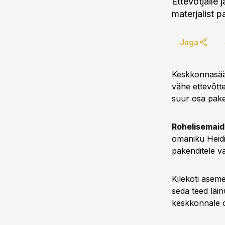
Ettevõtjaile 
materjalist 
Jaga
Keskkonnasääs
vähe ettevõtt
suur osa paken
Rohelisemaid
omaniku Heidi 
pakenditele vä
Kilekoti aseme
seda teed läi
keskkonnale on