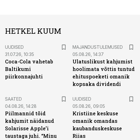
HETKEL KUUM
UUDISED
MAJANDUSTULEMUSED
31.07.26, 10:35
05.08.26, 14:37
Coca-Cola vahetab
Ulatuslikust kahjumist
Baltikumi
hoolimata võttis tuntud
piirkonnajuhti
ehituspoeketi omanik
kopsaka dividendi
SAATED
UUDISED
04.08.26, 14:28
05.08.26, 09:05
Piilmannid tõid
Kristiine keskuse
kahjumit näidanud
omanik omandas
Solarisse Apple’i
kaubanduskeskuse
taustaga juhi. “Minu
Riias