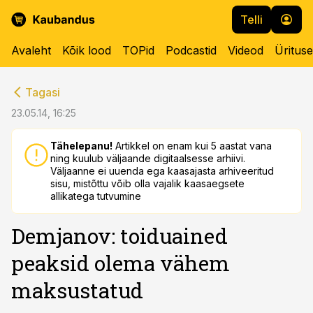
Telli
Avaleht
Kõik lood
TOPid
Podcastid
Videod
Üritus
cebook
cebook
Tagasi
Twitter)
Twitter)
23.05.14, 16:25
kedIn
kedIn
Tähelepanu!
Artikkel on enam kui 5 aastat vana
ning kuulub väljaande digitaalsesse arhiivi.
ail
ail
Väljaanne ei uuenda ega kaasajasta arhiveeritud
sisu, mistõttu võib olla vajalik kaasaegsete
k
k
allikatega tutvumine
Demjanov: toiduained
peaksid olema vähem
maksustatud