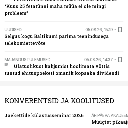
“Kuus 25 fetatünni maha müüa ei ole mingi
probleem“
UUDISED
05.08.26, 15:19
Selgus kogu Baltikumi parima teenindusega
telekomiettevõte
MAJANDUSTULEMUSED
05.08.26, 14:37
Ulatuslikust kahjumist hoolimata võttis
tuntud ehituspoeketi omanik kopsaka dividendi
KONVERENTSID JA KOOLITUSED
Jaekettide külastusseminar 2026
ÄRIPÄEVA AKADEE
Müügist pikaaj