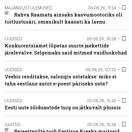
MAJANDUSTULEMUSED
06.08.26, 11:34
Rahva Raamatu ainsaks kasvumootoriks oli
toitlustusäri, omanikult kaasati ka laenu
UUDISED
06.08.26, 10:28
Konkurentsiamet lõpetas suurte jaekettide
järelevalve. Selgemaks said mitmed vaidluskohad
UUDISED
06.08.26, 07:30
Veebis renditakse, salongis ostetakse: miks ei
taha eestlane autot e-poest päriseks osta?
UUDISED
05.08.26, 15:42
Eesti uute sõiduautode turg on jätkuvalt plussis
SAATED
05.08.26, 15:38
Pereettevõte toob Eestisse Kreeka maitseid.