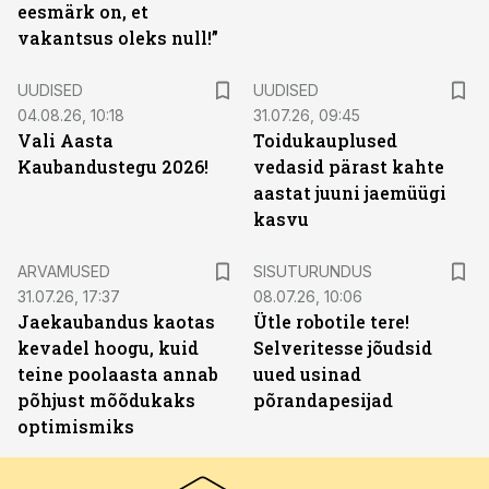
eesmärk on, et
vakantsus oleks null!”
UUDISED
UUDISED
04.08.26, 10:18
31.07.26, 09:45
Vali Aasta
Toidukauplused
Kaubandustegu 2026!
vedasid pärast kahte
aastat juuni jaemüügi
kasvu
ST
ARVAMUSED
SISUTURUNDUS
31.07.26, 17:37
08.07.26, 10:06
Jaekaubandus kaotas
Ütle robotile tere!
kevadel hoogu, kuid
Selveritesse jõudsid
teine poolaasta annab
uued usinad
põhjust mõõdukaks
põrandapesijad
optimismiks