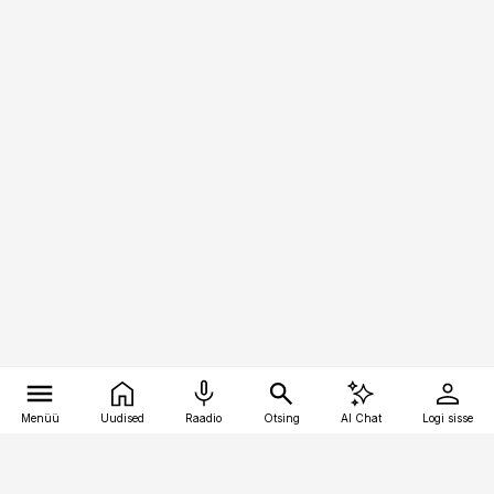
Menüü
Uudised
Raadio
Otsing
AI Chat
Logi sisse