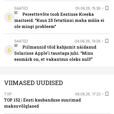
SAATED
05.08.26, 15:38
Pereettevõte toob Eestisse Kreeka
5
maitseid. “Kuus 25 fetatünni maha müüa ei
ole mingi probleem“
SAATED
04.08.26, 14:28
Piilmannid tõid kahjumit näidanud
6
Solarisse Apple’i taustaga juhi. “Minu
eesmärk on, et vakantsus oleks null!”
VIIMASED UUDISED
TOP
06.08.26, 17:23
TOP 152 | Eesti kaubanduse suurimad
maksuvõlglased