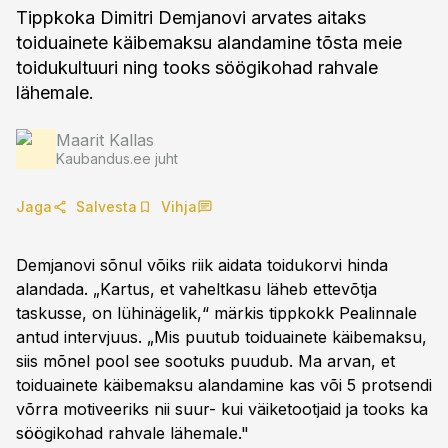
Tippkoka Dimitri Demjanovi arvates aitaks
toiduainete käibemaksu alandamine tõsta meie
toidukultuuri ning tooks söögikohad rahvale
lähemale.
Maarit Kallas
Kaubandus.ee juht
Jaga
Salvesta
Vihja
Demjanovi sõnul võiks riik aidata toidukorvi hinda
alandada. „Kartus, et vaheltkasu läheb ettevõtja
taskusse, on lühinägelik,“ märkis tippkokk Pealinnale
antud intervjuus. „Mis puutub toiduainete käibemaksu,
siis mõnel pool see sootuks puudub. Ma arvan, et
toiduainete käibemaksu alandamine kas või 5 protsendi
võrra motiveeriks nii suur- kui väiketootjaid ja tooks ka
söögikohad rahvale lähemale."