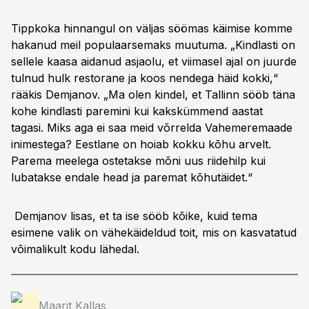
Tippkoka hinnangul on väljas söömas käimise komme
hakanud meil populaarsemaks muutuma. „Kindlasti on
sellele kaasa aidanud asjaolu, et viimasel ajal on juurde
tulnud hulk restorane ja koos nendega häid kokki,“
rääkis Demjanov. „Ma olen kindel, et Tallinn sööb täna
kohe kindlasti paremini kui kakskümmend aastat
tagasi. Miks aga ei saa meid võrrelda Vahemeremaade
inimestega? Eestlane on hoiab kokku kõhu arvelt.
Parema meelega ostetakse mõni uus riidehilp kui
lubatakse endale head ja paremat kõhutäidet.“
Demjanov lisas, et ta ise sööb kõike, kuid tema
esimene valik on vähekäideldud toit, mis on kasvatatud
võimalikult kodu lähedal.
Maarit Kallas