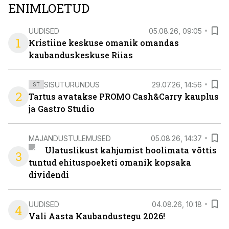
ENIMLOETUD
UUDISED
05.08.26, 09:05
1
Kristiine keskuse omanik omandas
kaubanduskeskuse Riias
SISUTURUNDUS
29.07.26, 14:56
ST
2
Tartus avatakse PROMO Cash&Carry kauplus
ja Gastro Studio
MAJANDUSTULEMUSED
05.08.26, 14:37
Ulatuslikust kahjumist hoolimata võttis
3
tuntud ehituspoeketi omanik kopsaka
dividendi
UUDISED
04.08.26, 10:18
4
Vali Aasta Kaubandustegu 2026!