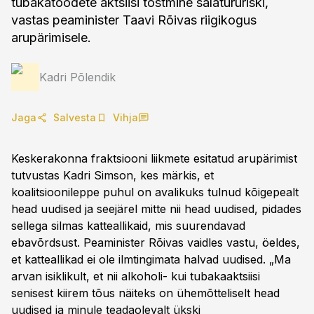
tubakatoodete aktsiisi tõstmine salatururiski,
vastas peaminister Taavi Rõivas riigikogus
arupärimisele.
Kadri Põlendik
Jaga
Salvesta
Vihja
Keskerakonna fraktsiooni liikmete esitatud arupärimist
tutvustas Kadri Simson, kes märkis, et
koalitsioonileppe puhul on avalikuks tulnud kõigepealt
head uudised ja seejärel mitte nii head uudised, pidades
sellega silmas katteallikaid, mis suurendavad
ebavõrdsust. Peaminister Rõivas vaidles vastu, öeldes,
et katteallikad ei ole ilmtingimata halvad uudised. „Ma
arvan isiklikult, et nii alkoholi- kui tubakaaktsiisi
senisest kiirem tõus näiteks on ühemõtteliselt head
uudised ja minule teadaolevalt ükski