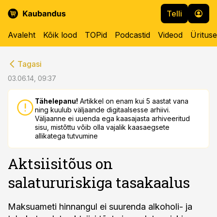
Telli
Avaleht
Kõik lood
TOPid
Podcastid
Videod
Üritus
cebook
cebook
Tagasi
Twitter)
Twitter)
03.06.14, 09:37
kedIn
kedIn
Tähelepanu!
Artikkel on enam kui 5 aastat vana
ning kuulub väljaande digitaalsesse arhiivi.
ail
ail
Väljaanne ei uuenda ega kaasajasta arhiveeritud
sisu, mistõttu võib olla vajalik kaasaegsete
k
k
allikatega tutvumine
Aktsiisitõus on
salatururiskiga tasakaalus
Maksuameti hinnangul ei suurenda alkoholi- ja