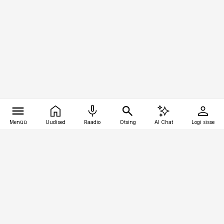
Menüü
Uudised
Raadio
Otsing
AI Chat
Logi sisse
Vana-Lõuna 39/1, 19094 Tallinn
(+372) 667 0111
kaubandus@kaubandus.ee