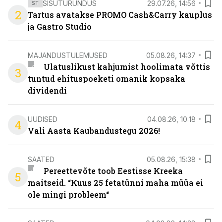
SISUTURUNDUS
29.07.26, 14:56
ST
2
Tartus avatakse PROMO Cash&Carry kauplus
ja Gastro Studio
MAJANDUSTULEMUSED
05.08.26, 14:37
Ulatuslikust kahjumist hoolimata võttis
3
tuntud ehituspoeketi omanik kopsaka
dividendi
UUDISED
04.08.26, 10:18
4
Vali Aasta Kaubandustegu 2026!
SAATED
05.08.26, 15:38
Pereettevõte toob Eestisse Kreeka
5
maitseid. “Kuus 25 fetatünni maha müüa ei
ole mingi probleem“