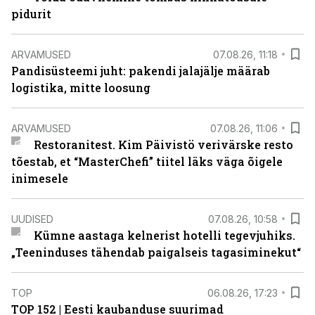
pidurit
ARVAMUSED
07.08.26, 11:18
Pandisüsteemi juht: pakendi jalajälje määrab
logistika, mitte loosung
ARVAMUSED
07.08.26, 11:06
Restoranitest. Kim Päivistö verivärske resto
tõestab, et “MasterChefi” tiitel läks väga õigele
inimesele
UUDISED
07.08.26, 10:58
Kümne aastaga kelnerist hotelli tegevjuhiks.
„Teeninduses tähendab paigalseis tagasiminekut“
TOP
06.08.26, 17:23
TOP 152 | Eesti kaubanduse suurimad