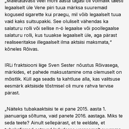
„Mäletatavasti veel mõni aasta tagasi oli võimalik täiesti
legaalselt üle Vene piiri tuua märksa suuremaid
koguseid sigarette kui praegu, mil võib legaalselt tuua
vaid kaks suitsupakki. See oluliselt vähendas ka
salaturu rolli või sellise n-ö legaalse või poollegaalse
salaturu rolli, kus tuuakse legaalselt üle, aga pärast
realiseeritakse illegaalselt ilma aktsiisi maksmata,“
kõneles Rõivas.
IRLi fraktsiooni liige Sven Sester nõustus Rõivasega,
märkides, et pahede maksustamine oma olemuselt on
mõistlik. Küll aga seadis ta kahtluse alla, kas valitsuse
eesmärk aktsiiside tõstmisel oli mure rahva tervise
pärast.
„Näiteks tubakaaktsiisi te ei pane 2015. aasta 1.
jaanuariga sõltuma, vaid panete 2016. aastaga. Miks te
seda teete? Ainult sellepärast, et te eeldate, et