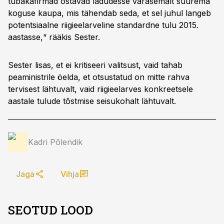
tubakafirmad ostavad ladudesse varasemalt suurema
koguse kaupa, mis tähendab seda, et sel juhul langeb
potentsiaalne riigieelarveline standardne tulu 2015.
aastasse,“ rääkis Sester.
Sester lisas, et ei kritiseeri valitsust, vaid tahab
peaministrile öelda, et otsustatud on mitte rahva
tervisest lähtuvalt, vaid riigieelarves konkreetsele
aastale tulude tõstmise seisukohalt lähtuvalt.
Kadri Põlendik
Jaga
Vihja
SEOTUD LOOD