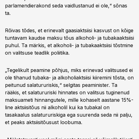
parlamendierakond seda vaidlustanud ei ole,“ sõnas
ta.
Rõivas tõdes, et erinevalt gaasiaktsiisi kasvust on kõige
tuntavam kaudse maksu tõus alkoholi- ja tubakaaktsiisi
puhul. Ta märkis, et alkoholi- ja tubakaaktsiisi tõstmine
on valitsuse teadlik poliitika.
„Tegelikult peamine põhjus, miks erinevad valitsused ei
ole tihanud tubaka- ja alkoholiaktsiisi kiiremini tõsta, on
peitunud salatururiskis,“ selgitas peaminister. Ta
rääkis, et salatururiski hinnates on valitsus tuginenud
maksuameti hinnangutele, mille kohaselt aastane 15%-
line aktsiisitõus nii alkoholil kui ka tubakal on
tasakaalus salatururiskiga ega suurenda seda nii palju,
et peaks aktsiisitõusust loobuma.