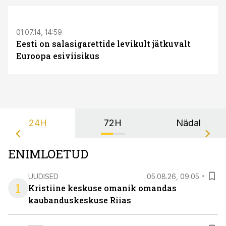
S
01.07.14, 14:59
Eesti on salasigarettide levikult jätkuvalt
Euroopa esiviisikus
24H
72H
Nädal
ENIMLOETUD
UUDISED
05.08.26, 09:05
1
Kristiine keskuse omanik omandas
kaubanduskeskuse Riias