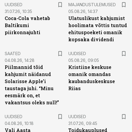
UUDISED
MAJANDUSTULEMUSED
31.07.26, 10:35
05.08.26, 14:37
Coca-Cola vahetab
Ulatuslikust kahjumist
Baltikumi
hoolimata võttis tuntud
piirkonnajuhti
ehituspoeketi omanik
kopsaka dividendi
SAATED
UUDISED
04.08.26, 14:28
05.08.26, 09:05
Piilmannid tõid
Kristiine keskuse
kahjumit näidanud
omanik omandas
Solarisse Apple’i
kaubanduskeskuse
taustaga juhi. “Minu
Riias
eesmärk on, et
vakantsus oleks null!”
UUDISED
UUDISED
04.08.26, 10:18
31.07.26, 09:45
Vali Aasta
Toidukauplused