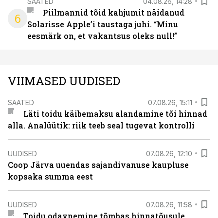
SAATED
04.08.26, 14:28
Piilmannid tõid kahjumit näidanud
6
Solarisse Apple’i taustaga juhi. “Minu
eesmärk on, et vakantsus oleks null!”
VIIMASED UUDISED
SAATED
07.08.26, 15:11
Läti toidu käibemaksu alandamine tõi hinnad
alla. Analüütik: riik teeb seal tugevat kontrolli
UUDISED
07.08.26, 12:10
Coop Järva uuendas sajandivanuse kaupluse
kopsaka summa eest
UUDISED
07.08.26, 11:58
Toidu odavnemine tõmbas hinnatõusule