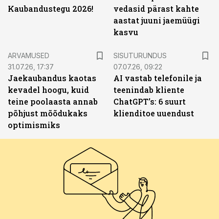
Kaubandustegu 2026!
vedasid pärast kahte
aastat juuni jaemüügi
kasvu
ST
ARVAMUSED
SISUTURUNDUS
31.07.26, 17:37
07.07.26, 09:22
Jaekaubandus kaotas
AI vastab telefonile ja
kevadel hoogu, kuid
teenindab kliente
teine poolaasta annab
ChatGPT’s: 6 suurt
põhjust mõõdukaks
klienditoe uuendust
optimismiks