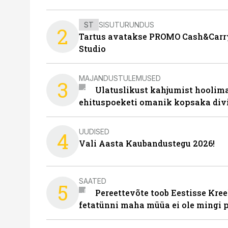
ST
SISUTURUNDUS
2
Tartus avatakse PROMO Cash&Carry
Studio
MAJANDUSTULEMUSED
3
Ulatuslikust kahjumist hoolima
ehituspoeketi omanik kopsaka div
UUDISED
4
Vali Aasta Kaubandustegu 2026!
SAATED
5
Pereettevõte toob Eestisse Kree
fetatünni maha müüa ei ole mingi 