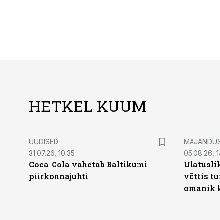
HETKEL KUUM
UUDISED
MAJANDU
31.07.26, 10:35
05.08.26, 1
Coca-Cola vahetab Baltikumi
Ulatusli
piirkonnajuhti
võttis t
omanik k