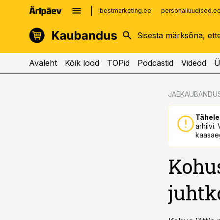
bestmarketing.ee
personaliuudised.e
kinnisvarauudised.ee
imelineajalugu.ee
logistikauudised.ee
imelineteadus.ee
Avaleht
Kõik lood
TOPid
Podcastid
Videod
Ü
cebook
cebook
JAEKAUBANDU
Twitter)
Twitter)
Tähele
kedIn
kedIn
arhiivi
kaasaeg
ail
ail
Kohus
k
k
juhtk