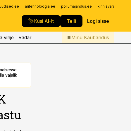
Iseteenindus
uudised.ee
aritehnoloogia.ee
pollumajandus.ee
kinnisvarauudised.
Telli Kaubandus
Küsi AI-lt
Telli
Logi sisse
a vihje
Radar
Minu Kaubandus
taalsesse
la vajalik
TK
astu