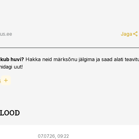
us.ee
Jaga
kub huvi?
Hakka neid märksõnu jälgima ja saad alati teavitu
idagi uut!
s
 LOOD
07.07.26, 09:22