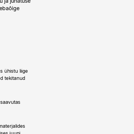
u ja juhatuse
 ebaõige
 ühistu liige
d tekitanud
 saavutas
materjalides
ses juuni