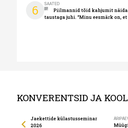
SAATED
6
Piilmannid tõid kahjumit näida
taustaga juhi. “Minu eesmärk on, et
KONVERENTSID JA KOO
Jaekettide külastusseminar
ÄRIPÄE
Müügi
2026