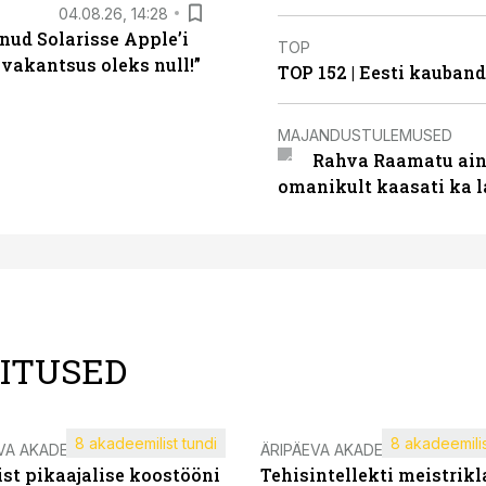
04.08.26, 14:28
nud Solarisse Apple’i
TOP
 vakantsus oleks null!”
TOP 152 | Eesti kauba
MAJANDUSTULEMUSED
Rahva Raamatu ains
omanikult kaasati ka 
LITUSED
8 akadeemilist tundi
8 akadeemilis
VA AKADEEMIA
ÄRIPÄEVA AKADEEMIA
st pikaajalise koostööni
Tehisintellekti meistrikl