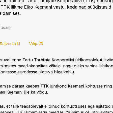
 rahuldamata Tartu Tarbijate Kooperatiivi (TTK) nõukog
i TTK liikme Eiko Keemani vastu, keda nad süüdistasid
valdamises.
us.ee
Salvesta
Vihja
suvel enne Tartu Tarbijate Kooperatiivi üldkoosolekut levitas
itmetes meediakanalites väiteid, nagu oleks senine juhtkon
ljonitesse eurodesse ulatuva hiigelkahju.
vitamise pärast kaebas TTK juhtkond Keemani kohtusse ning
es Keemani üle ka võidu.
s, et talle teadaolevalt ei olnud kohtuotsuses ega esitatud 
 seoses TTK laimamisega meedias. "Küsimus oli info levitami