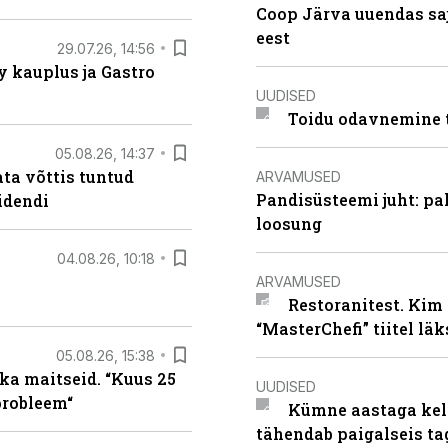
Coop Järva uuendas s
eest
29.07.26, 14:56
 kauplus ja Gastro
UUDISED
Toidu odavnemine 
05.08.26, 14:37
ta võttis tuntud
ARVAMUSED
Pandisüsteemi juht: pak
idendi
loosung
04.08.26, 10:18
ARVAMUSED
Restoranitest. Kim 
“MasterChefi” tiitel lä
05.08.26, 15:38
ka maitseid. “Kuus 25
UUDISED
probleem“
Kümne aastaga keln
tähendab paigalseis t