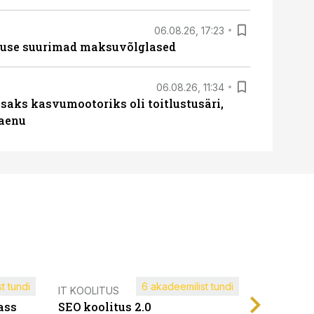
06.08.26, 17:23
nduse suurimad maksuvõlglased
06.08.26, 11:34
aks kasvumootoriks oli toitlustusäri,
laenu
t tundi
6 akadeemilist tundi
Müügijuh
IT KOOLITUS
ass
SEO koolitus 2.0