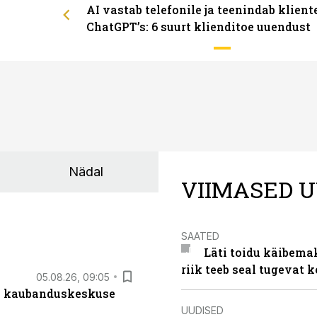
AI vastab telefonile ja teenindab klient
ChatGPT’s: 6 suurt klienditoe uuendust
Nädal
VIIMASED U
SAATED
Läti toidu käibema
riik teeb seal tugevat k
05.08.26, 09:05
s kaubanduskeskuse
UUDISED