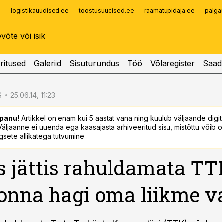
e
logistikauudised.ee
toostusuudised.ee
raamatupidaja.ee
palga
Infopank
Radar
ritused
Galeriid
Sisuturundus
Töö
Võlaregister
Saad
S
25.06.14, 11:23
panu!
Artikkel on enam kui 5 aastat vana ning kuulub väljaande digi
. Väljaanne ei uuenda ega kaasajasta arhiveeritud sisu, mistõttu võib ol
sete allikatega tutvumine
 jättis rahuldamata T
onna hagi oma liikme v