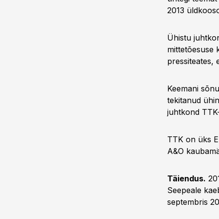
2013 üldkoosol
Ühistu juhtkon
mittetõesuse 
pressiteates, e
Keemani sõnul
tekitanud ühin
juhtkond TTK-
TTK on üks ET
A&O kaubamärg
Täiendus.
201
Seepeale kaeb
septembris 20