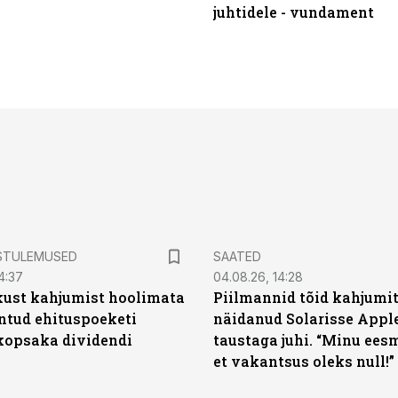
juhtidele - vundament
STULEMUSED
SAATED
4:37
04.08.26, 14:28
kust kahjumist hoolimata
Piilmannid tõid kahjumi
untud ehituspoeketi
näidanud Solarisse Apple
opsaka dividendi
taustaga juhi. “Minu ees
et vakantsus oleks null!”