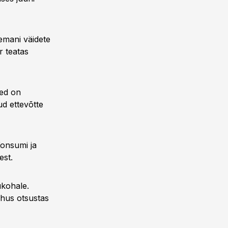
eemani väidete
r teatas
med on
ud ettevõtte
Konsumi ja
est.
ukohale.
ohus otsustas