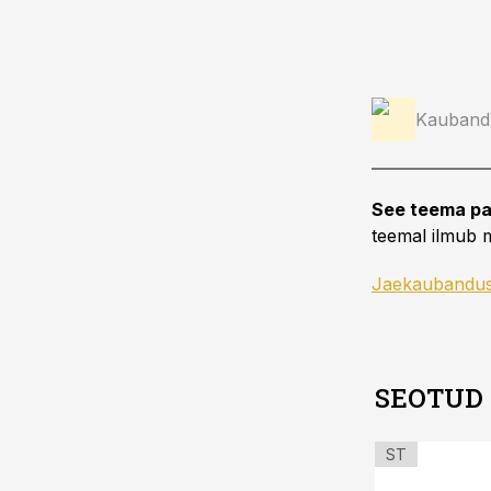
Kauband
See teema pa
teemal ilmub m
Jaekaubandu
SEOTUD
ST