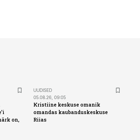
UUDISED
05.08.26, 09:05
t
Kristiine keskuse omanik
’i
omandas kaubanduskeskuse
märk on,
Riias