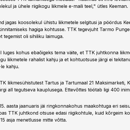
ekul ja ühele riigikogu liikmele e-maili teel," ütles Keeman.
d jagas koosolekul ühistu liikmetele selgitusi ja pöördus K
kinnitamiseks hagiga kohtusse. TTK tegevjuht Tarmo Punge
t tegemist oli sihiliku laimuga.
 luges kohus ebaõigeks tema väite, et TTK juhtkonna liik
gu liikmetele rahalist kahju ja et kohtuotsuse järgi ei tekitan
le kahju.
K liikmesühistutest Tartus ja Tartumaal 21 Maksimarketi, 
i all tegutseva kauplusega. Ettevõttes töötab ligi 400 inim
5. aasta jaanuaris jäi ringkonnakohus maakohtuga eri seis
as TTK juhtkond otsuse edasi riigikohtule, kuid kõrgeim k
15 asja menetlusse mitte võtta.