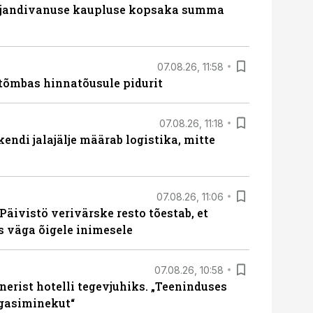
ajandivanuse kaupluse kopsaka summa
07.08.26, 11:58
tõmbas hinnatõusule pidurit
07.08.26, 11:18
endi jalajälje määrab logistika, mitte
07.08.26, 11:06
Päivistö verivärske resto tõestab, et
ks väga õigele inimesele
07.08.26, 10:58
erist hotelli tegevjuhiks. „Teeninduses
agasiminekut“