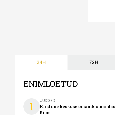
24H
72H
ENIMLOETUD
UUDISED
1
Kristiine keskuse omanik omanda
Riias