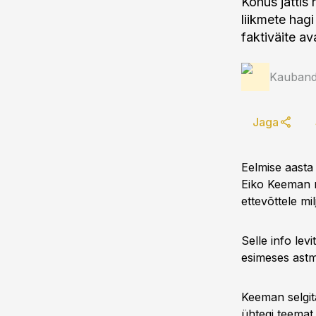
Kohus jättis
liikmete hag
faktiväite a
Kauband
Jaga
Eelmise aasta 
Eiko Keeman m
ettevõttele mi
Selle info le
esimeses astm
Keeman selgita
ühtegi teemat