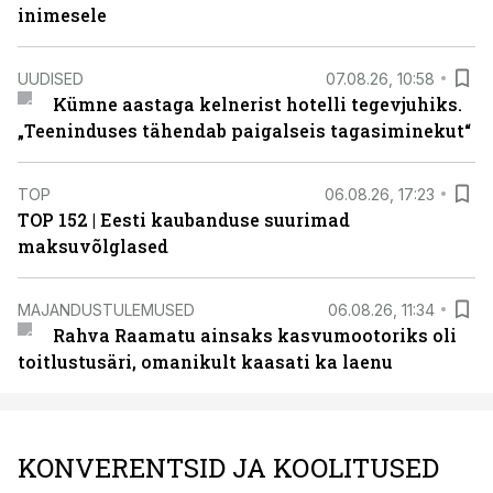
inimesele
UUDISED
07.08.26, 10:58
Kümne aastaga kelnerist hotelli tegevjuhiks.
„Teeninduses tähendab paigalseis tagasiminekut“
TOP
06.08.26, 17:23
TOP 152 | Eesti kaubanduse suurimad
maksuvõlglased
MAJANDUSTULEMUSED
06.08.26, 11:34
Rahva Raamatu ainsaks kasvumootoriks oli
toitlustusäri, omanikult kaasati ka laenu
KONVERENTSID JA KOOLITUSED