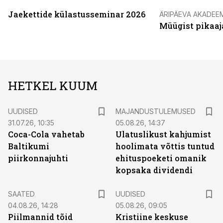
Jaekettide külastusseminar 2026
ÄRIPÄEVA AKADEE
Müügist pikaaj
HETKEL KUUM
UUDISED
MAJANDUSTULEMUSED
31.07.26, 10:35
05.08.26, 14:37
Coca-Cola vahetab
Ulatuslikust kahjumist
Baltikumi
hoolimata võttis tuntud
piirkonnajuhti
ehituspoeketi omanik
kopsaka dividendi
SAATED
UUDISED
04.08.26, 14:28
05.08.26, 09:05
Piilmannid tõid
Kristiine keskuse