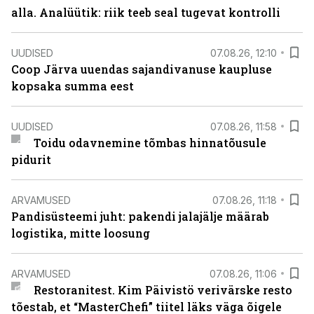
alla. Analüütik: riik teeb seal tugevat kontrolli
UUDISED
07.08.26, 12:10
Coop Järva uuendas sajandivanuse kaupluse
kopsaka summa eest
UUDISED
07.08.26, 11:58
Toidu odavnemine tõmbas hinnatõusule
pidurit
ARVAMUSED
07.08.26, 11:18
Pandisüsteemi juht: pakendi jalajälje määrab
logistika, mitte loosung
ARVAMUSED
07.08.26, 11:06
Restoranitest. Kim Päivistö verivärske resto
tõestab, et “MasterChefi” tiitel läks väga õigele