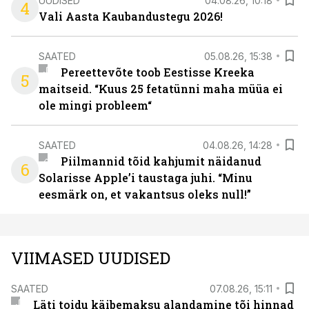
UUDISED
04.08.26, 10:18
4
Vali Aasta Kaubandustegu 2026!
SAATED
05.08.26, 15:38
Pereettevõte toob Eestisse Kreeka
5
maitseid. “Kuus 25 fetatünni maha müüa ei
ole mingi probleem“
SAATED
04.08.26, 14:28
Piilmannid tõid kahjumit näidanud
6
Solarisse Apple’i taustaga juhi. “Minu
eesmärk on, et vakantsus oleks null!”
VIIMASED UUDISED
SAATED
07.08.26, 15:11
Läti toidu käibemaksu alandamine tõi hinnad