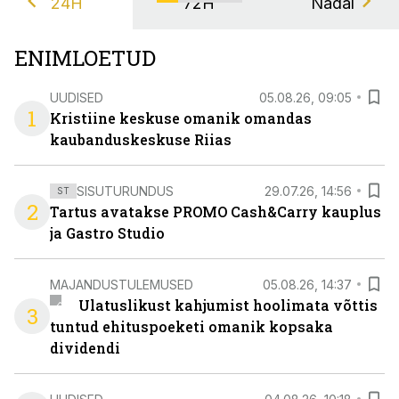
24H
72H
Nädal
ENIMLOETUD
UUDISED
05.08.26, 09:05
1
Kristiine keskuse omanik omandas
kaubanduskeskuse Riias
SISUTURUNDUS
29.07.26, 14:56
ST
2
Tartus avatakse PROMO Cash&Carry kauplus
ja Gastro Studio
MAJANDUSTULEMUSED
05.08.26, 14:37
Ulatuslikust kahjumist hoolimata võttis
3
tuntud ehituspoeketi omanik kopsaka
dividendi