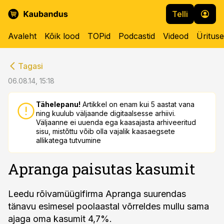
Telli
Avaleht
Kõik lood
TOPid
Podcastid
Videod
Üritus
cebook
cebook
Tagasi
Twitter)
Twitter)
06.08.14, 15:18
kedIn
kedIn
Tähelepanu!
Artikkel on enam kui 5 aastat vana
ning kuulub väljaande digitaalsesse arhiivi.
ail
ail
Väljaanne ei uuenda ega kaasajasta arhiveeritud
sisu, mistõttu võib olla vajalik kaasaegsete
k
k
allikatega tutvumine
Apranga paisutas kasumit
Leedu rõivamüügifirma Apranga suurendas
tänavu esimesel poolaastal võrreldes mullu sama
ajaga oma kasumit 4,7%.