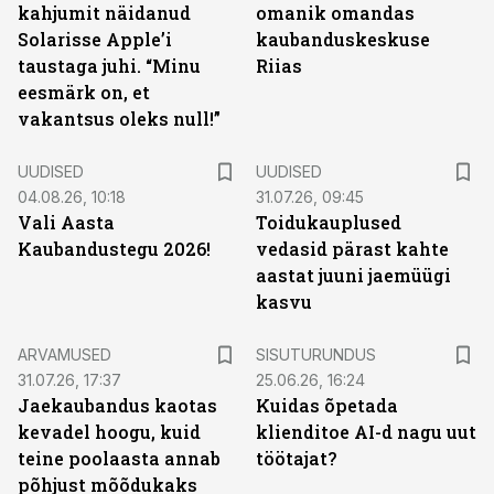
kahjumit näidanud
omanik omandas
Solarisse Apple’i
kaubanduskeskuse
taustaga juhi. “Minu
Riias
eesmärk on, et
vakantsus oleks null!”
UUDISED
UUDISED
04.08.26, 10:18
31.07.26, 09:45
Vali Aasta
Toidukauplused
Kaubandustegu 2026!
vedasid pärast kahte
aastat juuni jaemüügi
kasvu
ST
ARVAMUSED
SISUTURUNDUS
31.07.26, 17:37
25.06.26, 16:24
Jaekaubandus kaotas
Kuidas õpetada
kevadel hoogu, kuid
klienditoe AI-d nagu uut
teine poolaasta annab
töötajat?
põhjust mõõdukaks