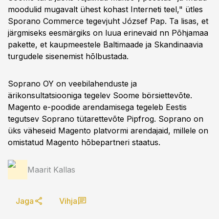
moodulid mugavalt ühest kohast Interneti teel," ütles
Sporano Commerce tegevjuht József Pap. Ta lisas, et
järgmiseks eesmärgiks on luua erinevaid nn Põhjamaa
pakette, et kaupmeestele Baltimaade ja Skandinaavia
turgudele sisenemist hõlbustada.
Soprano OY on veebilahenduste ja
ärikonsultatsiooniga tegelev Soome börsiettevõte.
Magento e-poodide arendamisega tegeleb Eestis
tegutsev Soprano tütarettevõte Pipfrog. Soprano on
üks väheseid Magento platvormi arendajaid, millele on
omistatud Magento hõbepartneri staatus.
Maarit Kallas
Jaga
Vihja