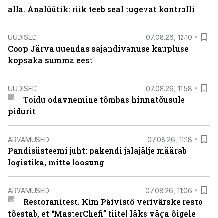
alla. Analüütik: riik teeb seal tugevat kontrolli
UUDISED
07.08.26, 12:10
Coop Järva uuendas sajandivanuse kaupluse
kopsaka summa eest
UUDISED
07.08.26, 11:58
Toidu odavnemine tõmbas hinnatõusule
pidurit
ARVAMUSED
07.08.26, 11:18
Pandisüsteemi juht: pakendi jalajälje määrab
logistika, mitte loosung
ARVAMUSED
07.08.26, 11:06
Restoranitest. Kim Päivistö verivärske resto
tõestab, et “MasterChefi” tiitel läks väga õigele