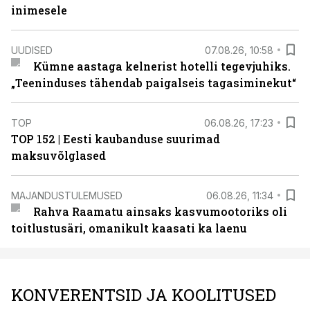
inimesele
UUDISED
07.08.26, 10:58
Kümne aastaga kelnerist hotelli tegevjuhiks.
„Teeninduses tähendab paigalseis tagasiminekut“
TOP
06.08.26, 17:23
TOP 152 | Eesti kaubanduse suurimad
maksuvõlglased
MAJANDUSTULEMUSED
06.08.26, 11:34
Rahva Raamatu ainsaks kasvumootoriks oli
toitlustusäri, omanikult kaasati ka laenu
KONVERENTSID JA KOOLITUSED