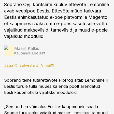
Soprano Oyj kontserni kuuluv ettevõte Lemonline
avab veebipoe Eestis. Ettevõte müüb tarkvara
Eestis enimkasutatud e-poe platvormile Magento,
et kaupmees saaks oma e-poes kasutusele võtta
vajalikud makseviisid, tarneviisid ja muud e-poele
vajalikud moodulid.
Maarit Kallas
Kaubandus.ee juht
Jaga
Salvesta
Vihja
Soprano teine tütarettevõte Pipfrog aitab Lemonline`il
Eestis turule tulla müües ka enda poolt arendatud
Eesti kaupmehele vajalikke mooduleid.
„See on hea võimalus Eesti e-kaupmehele saada
Soome turu jaoks vajalikud makse-, postitus- ja muud