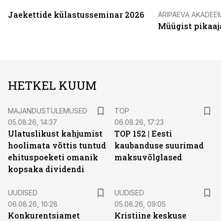
Jaekettide külastusseminar 2026
ÄRIPÄEVA AKADEE
Müügist pikaaj
HETKEL KUUM
MAJANDUSTULEMUSED
TOP
05.08.26, 14:37
06.08.26, 17:23
Ulatuslikust kahjumist
TOP 152 | Eesti
hoolimata võttis tuntud
kaubanduse suurimad
ehituspoeketi omanik
maksuvõlglased
kopsaka dividendi
UUDISED
UUDISED
06.08.26, 10:28
05.08.26, 09:05
Konkurentsiamet
Kristiine keskuse