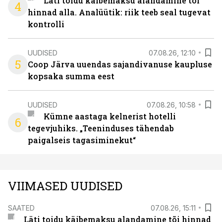
Läti toidu käibemaksu alandamine tõi
4
hinnad alla. Analüütik: riik teeb seal tugevat
kontrolli
UUDISED
07.08.26, 12:10
5
Coop Järva uuendas sajandivanuse kaupluse
kopsaka summa eest
UUDISED
07.08.26, 10:58
Kümne aastaga kelnerist hotelli
6
tegevjuhiks. „Teeninduses tähendab
paigalseis tagasiminekut“
VIIMASED UUDISED
SAATED
07.08.26, 15:11
Läti toidu käibemaksu alandamine tõi hinnad