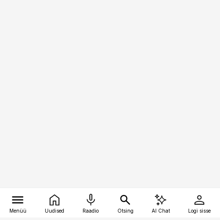
Menüü
Uudised
Raadio
Otsing
AI Chat
Logi sisse