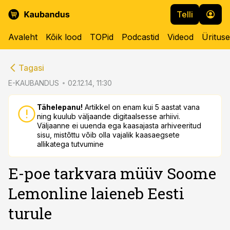
Telli
Avaleht
Kõik lood
TOPid
Podcastid
Videod
Üritus
cebook
cebook
Tagasi
Twitter)
Twitter)
E-KAUBANDUS
02.12.14, 11:30
kedIn
kedIn
Tähelepanu!
Artikkel on enam kui 5 aastat vana
ning kuulub väljaande digitaalsesse arhiivi.
ail
ail
Väljaanne ei uuenda ega kaasajasta arhiveeritud
sisu, mistõttu võib olla vajalik kaasaegsete
k
k
allikatega tutvumine
E-poe tarkvara müüv Soome
Lemonline laieneb Eesti
turule