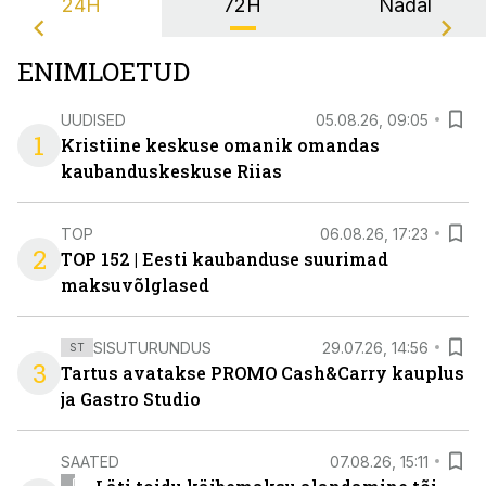
24H
72H
Nädal
ENIMLOETUD
UUDISED
05.08.26, 09:05
1
Kristiine keskuse omanik omandas
kaubanduskeskuse Riias
TOP
06.08.26, 17:23
2
TOP 152 | Eesti kaubanduse suurimad
maksuvõlglased
SISUTURUNDUS
29.07.26, 14:56
ST
3
Tartus avatakse PROMO Cash&Carry kauplus
ja Gastro Studio
SAATED
07.08.26, 15:11