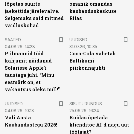
lõpetas suurte
omanik omandas
jaekettide järelevalve.
kaubanduskeskuse
Selgemaks said mitmed
Riias
vaidluskohad
SAATED
UUDISED
04.08.26, 14:28
31.07.26, 10:35
Piilmannid tõid
Coca-Cola vahetab
kahjumit näidanud
Baltikumi
Solarisse Apple’i
piirkonnajuhti
taustaga juhi. “Minu
eesmärk on, et
vakantsus oleks null!”
ST
UUDISED
SISUTURUNDUS
04.08.26, 10:18
25.06.26, 16:24
Vali Aasta
Kuidas õpetada
Kaubandustegu 2026!
klienditoe AI-d nagu uut
töötajat?