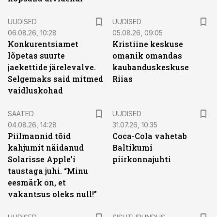
UUDISED
UUDISED
06.08.26, 10:28
05.08.26, 09:05
Konkurentsiamet
Kristiine keskuse
lõpetas suurte
omanik omandas
jaekettide järelevalve.
kaubanduskeskuse
Selgemaks said mitmed
Riias
vaidluskohad
SAATED
UUDISED
04.08.26, 14:28
31.07.26, 10:35
Piilmannid tõid
Coca-Cola vahetab
kahjumit näidanud
Baltikumi
Solarisse Apple’i
piirkonnajuhti
taustaga juhi. “Minu
eesmärk on, et
vakantsus oleks null!”
ST