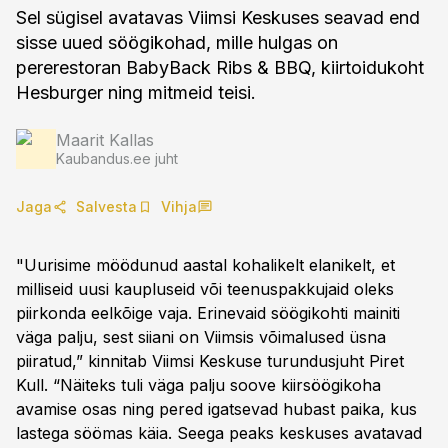
Sel sügisel avatavas Viimsi Keskuses seavad end
sisse uued söögikohad, mille hulgas on
pererestoran BabyBack Ribs & BBQ, kiirtoidukoht
Hesburger ning mitmeid teisi.
Maarit Kallas
Kaubandus.ee juht
Jaga
Salvesta
Vihja
"Uurisime möödunud aastal kohalikelt elanikelt, et
milliseid uusi kaupluseid või teenuspakkujaid oleks
piirkonda eelkõige vaja. Erinevaid söögikohti mainiti
väga palju, sest siiani on Viimsis võimalused üsna
piiratud,” kinnitab Viimsi Keskuse turundusjuht Piret
Kull. “Näiteks tuli väga palju soove kiirsöögikoha
avamise osas ning pered igatsevad hubast paika, kus
lastega söömas käia. Seega peaks keskuses avatavad