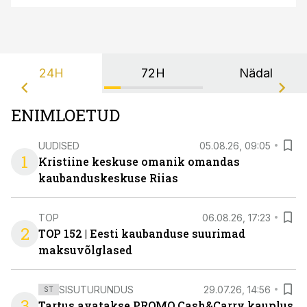
24H
72H
Nädal
ENIMLOETUD
UUDISED
05.08.26, 09:05
1
Kristiine keskuse omanik omandas
kaubanduskeskuse Riias
TOP
06.08.26, 17:23
2
TOP 152 | Eesti kaubanduse suurimad
maksuvõlglased
SISUTURUNDUS
29.07.26, 14:56
ST
3
Tartus avatakse PROMO Cash&Carry kauplus