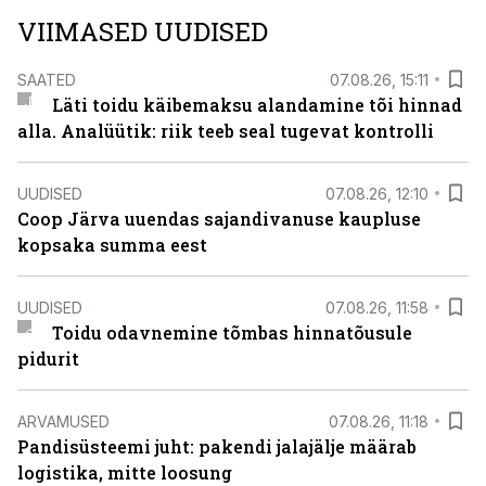
VIIMASED UUDISED
SAATED
07.08.26, 15:11
Läti toidu käibemaksu alandamine tõi hinnad
alla. Analüütik: riik teeb seal tugevat kontrolli
UUDISED
07.08.26, 12:10
Coop Järva uuendas sajandivanuse kaupluse
kopsaka summa eest
UUDISED
07.08.26, 11:58
Toidu odavnemine tõmbas hinnatõusule
pidurit
ARVAMUSED
07.08.26, 11:18
Pandisüsteemi juht: pakendi jalajälje määrab
logistika, mitte loosung