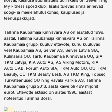
kõrval. Keskuse suurimateks üürnikeks on Selver ning
My Fitness spordiklubi, lisaks tulevad sinna erinevad
söögi- ja meelelahutuskohad, kauplused ja
teenuspakkujad.
Tallinna Kaubamaja Kinnisvara AS on asutatud 1999.
aastal. Tallinna Kaubamaja Kinnisvara AS on Tallinna
Kaubamaja gruppi kuuluv ettevõte, kuhu kuuluvad
veel Kaubamaja AS, Selver AS, Selver Latvia SIA,
Kulinaaria OÜ, Tartu Kaubamaja Kinnisvara OÜ, SIA
TKM Latvija, KIA Auto AS, AS Viking Motors, KIA
Auto UAB, Forum Auto SIA, TKM Auto OÜ, OÜ TKM
Beauty, OÜ TKM Beauty Eesti, AS TKM King, Topsec
Turvateenused OÜ ning Rävala Parkla AS. Tallinna
Kaubamaja grupi 2013. aasta käive oli 499 miljonit
eurot. Ettevõtte aktsiad on alates 1996. aastast
noteeritud Tallinna Börsil.