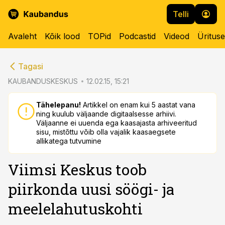
Telli
Avaleht
Kõik lood
TOPid
Podcastid
Videod
Üritus
cebook
cebook
Tagasi
Twitter)
Twitter)
KAUBANDUSKESKUS
12.02.15, 15:21
kedIn
kedIn
Tähelepanu!
Artikkel on enam kui 5 aastat vana
ning kuulub väljaande digitaalsesse arhiivi.
ail
ail
Väljaanne ei uuenda ega kaasajasta arhiveeritud
sisu, mistõttu võib olla vajalik kaasaegsete
k
k
allikatega tutvumine
Viimsi Keskus toob
piirkonda uusi söögi- ja
meelelahutuskohti