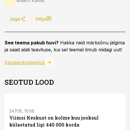
Maarit Kallas
Jaga
Vihja
See teema pakub huvi?
Hakka neid märksõnu jälgima
ja saad alati teavituse, kui sel teemal ilmub midagi uut!
Kaubanduskeskus
SEOTUD LOOD
24.11.15, 10:56
Viimsi Keskust on kolme kuu jooksul
külastatud ligi 440 000 korda