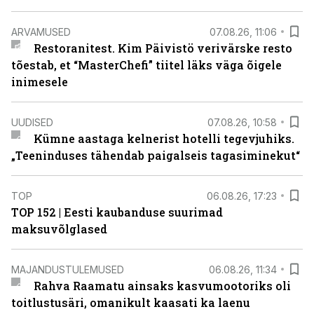
ARVAMUSED
07.08.26, 11:06
Restoranitest. Kim Päivistö verivärske resto
tõestab, et “MasterChefi” tiitel läks väga õigele
inimesele
UUDISED
07.08.26, 10:58
Kümne aastaga kelnerist hotelli tegevjuhiks.
„Teeninduses tähendab paigalseis tagasiminekut“
TOP
06.08.26, 17:23
TOP 152 | Eesti kaubanduse suurimad
maksuvõlglased
MAJANDUSTULEMUSED
06.08.26, 11:34
Rahva Raamatu ainsaks kasvumootoriks oli
toitlustusäri, omanikult kaasati ka laenu