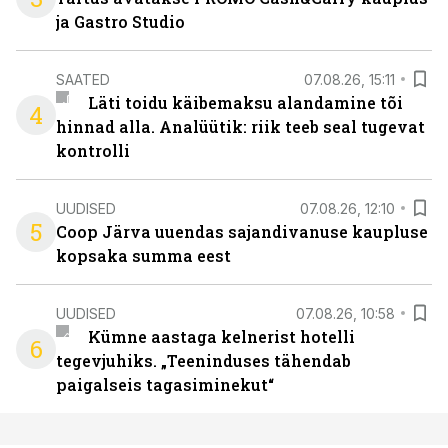
ja Gastro Studio
SAATED
07.08.26, 15:11
Läti toidu käibemaksu alandamine tõi
4
hinnad alla. Analüütik: riik teeb seal tugevat
kontrolli
UUDISED
07.08.26, 12:10
5
Coop Järva uuendas sajandivanuse kaupluse
kopsaka summa eest
UUDISED
07.08.26, 10:58
Kümne aastaga kelnerist hotelli
6
tegevjuhiks. „Teeninduses tähendab
paigalseis tagasiminekut“