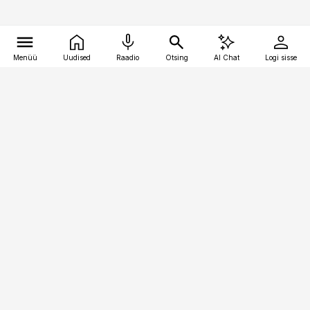
Menüü
Uudised
Raadio
Otsing
AI Chat
Logi sisse
Vana-Lõuna 39/1, 19094 Tallinn
(+372) 667 0111
kaubandus@kaubandus.ee
Telli
Reklaam
Firmast
Sisu kasutamisõigused
Ajakirjaniku
eetikakoodeks
Üldtingimused
Privaatsustingimused
Küpsiste poliitika
KKK