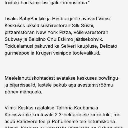
toidukohad viimsilasi igati rõõmustama.”
Lisaks BabyBackile ja Hesburgerile avavad Viimsi
Keskuses uksed sushirestoran Silk Sushi,
pizzarestoran New York Pizza, võileivarestoran
Subway ja Balbiino Onu Eskimo jäätisekohvik.
Toiduelamusi pakuvad ka Selveri kaupluse, Delicato
gurmeepoe ja Krugeri veinipoe tootevalikud.
Meelelahutuskohtadest avatakse keskuses bowlingu-
ja piljardisaalid, lastele pakub aga avastamisrõõmu
põnev mänguala.
Viimsi Keskus rajatakse Tallinna Kaubamaja
Kinnisvarale kuuluvale 2,3-hektarilisele kinnistule, mis
asub Randvere tee ja Rohuneeme tee ristumiskoha