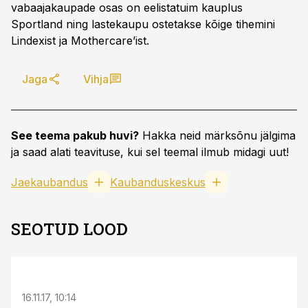
vabaajakaupade osas on eelistatuim kauplus
Sportland ning lastekaupu ostetakse kõige tihemini
Lindexist ja Mothercare’ist.
Jaga
Vihja
See teema pakub huvi?
Hakka neid märksõnu jälgima
ja saad alati teavituse, kui sel teemal ilmub midagi uut!
Jaekaubandus
Kaubanduskeskus
SEOTUD LOOD
16.11.17, 10:14