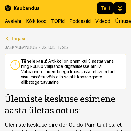
Telli
Avaleht
Kõik lood
TOPid
Podcastid
Videod
Üritus
cebook
cebook
Tagasi
Twitter)
Twitter)
JAEKAUBANDUS
22.10.15, 17:45
kedIn
kedIn
Tähelepanu!
Artikkel on enam kui 5 aastat vana
ning kuulub väljaande digitaalsesse arhiivi.
ail
ail
Väljaanne ei uuenda ega kaasajasta arhiveeritud
sisu, mistõttu võib olla vajalik kaasaegsete
k
k
allikatega tutvumine
Ülemiste keskuse esimene
aasta ületas ootusi
Ülemiste keskuse direktor Guido Pärnits ütles, et