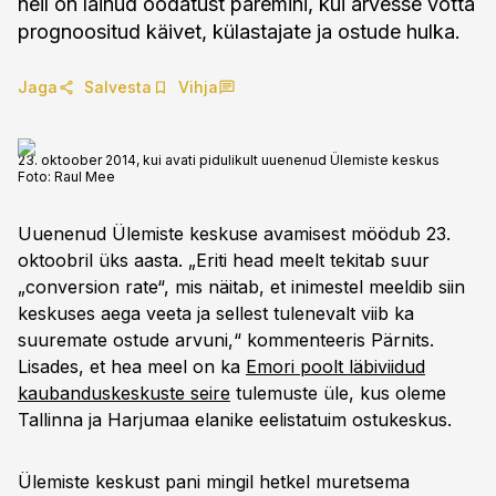
neil on läinud oodatust paremini, kui arvesse võtta
prognoositud käivet, külastajate ja ostude hulka.
Jaga
Salvesta
Vihja
23. oktoober 2014, kui avati pidulikult uuenenud Ülemiste keskus
Foto:
Raul Mee
Uuenenud Ülemiste keskuse avamisest möödub 23.
oktoobril üks aasta. „Eriti head meelt tekitab suur
„conversion rate“, mis näitab, et inimestel meeldib siin
keskuses aega veeta ja sellest tulenevalt viib ka
suuremate ostude arvuni,“ kommenteeris Pärnits.
Lisades, et hea meel on ka
Emori poolt läbiviidud
kaubanduskeskuste seire
tulemuste üle, kus oleme
Tallinna ja Harjumaa elanike eelistatuim ostukeskus.
Ülemiste keskust pani mingil hetkel muretsema