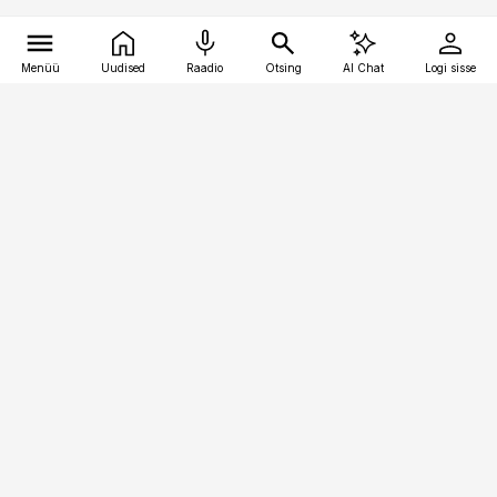
Menüü
Uudised
Raadio
Otsing
AI Chat
Logi sisse
Vana-Lõuna 39/1, 19094 Tallinn
(+372) 667 0111
kaubandus@kaubandus.ee
Telli
Reklaam
Firmast
Sisu kasutamisõigused
Ajakirjaniku
eetikakoodeks
Üldtingimused
Privaatsustingimused
Küpsiste poliitika
KKK
Eesti Meediaettevõtete
Eelistuste haldamine