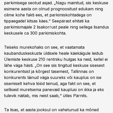
parkimisega seotud asjad. „Nagu mainitud, siis keskuse
esimene aasta on olnud prognoositust edukam ning
olime kohe fakti ees, et parkimiskohtadega on
tippaegadel kitsas käes.“ Seepärast ehitati ka
parkimismajale 2 lisakorrust peale ning sellega lisandus
keskusele ca 300 parkimiskohta.
Teiseks murekohaks on see, et vaatamata
kaubanduskeskuste üldisele heale käekäigule leidub
Ülemiste keskuse 210 rentniku hulgas ka neid, kellel ei
lähe väga hästi. „On see siis tingitud keskuse sisesest
konkurentsist ja kõrgest tasemest, Tallinnas on
konkurents läinud väga suureks või kauplus on ise
sisemiselt kehva tööd teinud, aga fakt on see, et
selliseid muretsema panevaid kauplusi on ikka ja eks
tulevik näitab, mis neist saab,“ ütles Pärnits.
Ta lisas, et aasta jooksul on vahetunud ka mõned