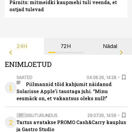
Pärnits: mitmeidki kaupmehi tuli veenda, et
ostjad tulevad
24H
72H
Nädal
ENIMLOETUD
SAATED
04.08.26, 14:28
Piilmannid tõid kahjumit näidanud
1
Solarisse Apple’i taustaga juhi. “Minu
eesmärk on, et vakantsus oleks null!”
SISUTURUNDUS
29.07.26, 14:56
ST
2
Tartus avatakse PROMO Cash&Carry kauplus
ja Gastro Studio