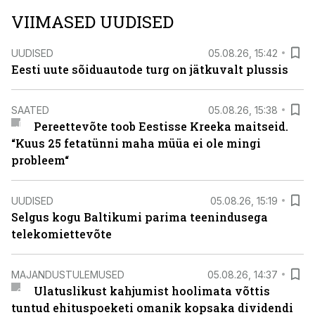
VIIMASED UUDISED
UUDISED
05.08.26, 15:42
Eesti uute sõiduautode turg on jätkuvalt plussis
SAATED
05.08.26, 15:38
Pereettevõte toob Eestisse Kreeka maitseid.
“Kuus 25 fetatünni maha müüa ei ole mingi
probleem“
UUDISED
05.08.26, 15:19
Selgus kogu Baltikumi parima teenindusega
telekomiettevõte
MAJANDUSTULEMUSED
05.08.26, 14:37
Ulatuslikust kahjumist hoolimata võttis
tuntud ehituspoeketi omanik kopsaka dividendi