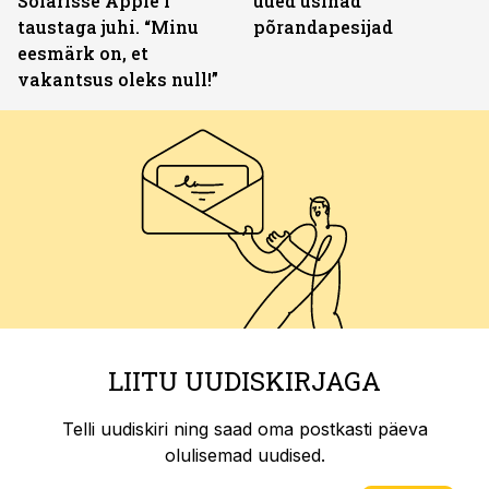
Solarisse Apple’i
uued usinad
taustaga juhi. “Minu
põrandapesijad
eesmärk on, et
vakantsus oleks null!”
LIITU UUDISKIRJAGA
Telli uudiskiri ning saad oma postkasti päeva
olulisemad uudised.