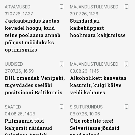
ARVAMUSED
MAJANDUSTULEMUSED
31.07.26, 17:37
29.07.26, 11:36
Jaekaubandus kaotas
Standard jäi
kevadel hoogu, kuid
käibehüppest
teine poolaasta annab
hoolimata kahjumisse
põhjust mõõdukaks
optimismiks
UUDISED
MAJANDUSTULEMUSED
27.07.26, 16:59
03.08.26, 11:45
DHL omandab Venipaki,
Alkoholikett kasvatas
tugevdades seeläbi
kasumit, kuigi käive
positsiooni Baltikumis
veidi kahanes
ST
SAATED
SISUTURUNDUS
04.08.26, 14:28
08.07.26, 10:06
Piilmannid tõid
Ütle robotile tere!
kahjumit näidanud
Selveritesse jõudsid