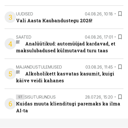
UUDISED
04.08.26, 10:18
3
Vali Aasta Kaubandustegu 2026!
SAATED
04.08.26, 17:01
4
Analüütikud: automüüjad kardavad, et
maksulubadused külmutavad turu taas
MAJANDUSTULEMUSED
03.08.26, 11:45
5
Alkoholikett kasvatas kasumit, kuigi
käive veidi kahanes
SISUTURUNDUS
28.07.26, 15:20
ST
6
Kuidas muuta klienditugi paremaks ka ilma
AI-ta