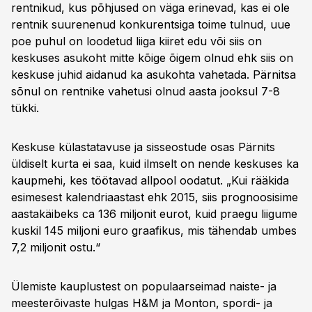
rentnikud, kus põhjused on väga erinevad, kas ei ole
rentnik suurenenud konkurentsiga toime tulnud, uue
poe puhul on loodetud liiga kiiret edu või siis on
keskuses asukoht mitte kõige õigem olnud ehk siis on
keskuse juhid aidanud ka asukohta vahetada. Pärnitsa
sõnul on rentnike vahetusi olnud aasta jooksul 7-8
tükki.
Keskuse külastatavuse ja sisseostude osas Pärnits
üldiselt kurta ei saa, kuid ilmselt on nende keskuses ka
kaupmehi, kes töötavad allpool oodatut. „Kui rääkida
esimesest kalendriaastast ehk 2015, siis prognoosisime
aastakäibeks ca 136 miljonit eurot, kuid praegu liigume
kuskil 145 miljoni euro graafikus, mis tähendab umbes
7,2 miljonit ostu.“
Ülemiste kauplustest on populaarseimad naiste- ja
meesterõivaste hulgas H&M ja Monton, spordi- ja