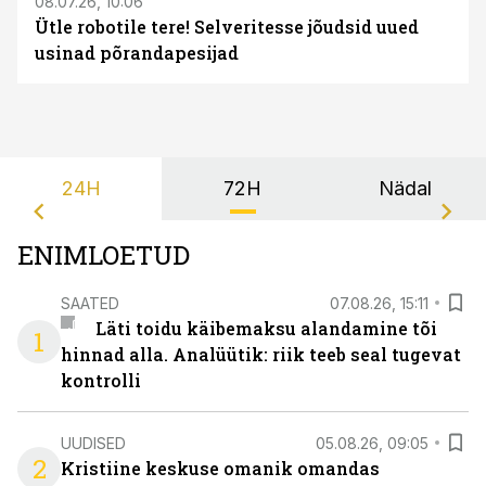
08.07.26, 10:06
Ütle robotile tere! Selveritesse jõudsid uued
usinad põrandapesijad
24H
72H
Nädal
ENIMLOETUD
SAATED
07.08.26, 15:11
Läti toidu käibemaksu alandamine tõi
1
hinnad alla. Analüütik: riik teeb seal tugevat
kontrolli
UUDISED
05.08.26, 09:05
2
Kristiine keskuse omanik omandas