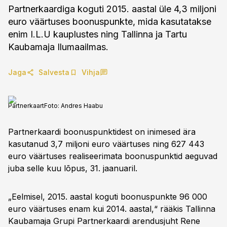
Partnerkaardiga koguti 2015. aastal üle 4,3 miljoni
euro väärtuses boonuspunkte, mida kasutatakse
enim I.L.U kauplustes ning Tallinna ja Tartu
Kaubamaja Ilumaailmas.
Jaga
Salvesta
Vihja
Partnerkaart
Foto:
Andres Haabu
Partnerkaardi boonuspunktidest on inimesed ära
kasutanud 3,7 miljoni euro väärtuses ning 627 443
euro väärtuses realiseerimata boonuspunktid aeguvad
juba selle kuu lõpus, 31. jaanuaril.
„Eelmisel, 2015. aastal koguti boonuspunkte 96 000
euro väärtuses enam kui 2014. aastal,“ rääkis Tallinna
Kaubamaja Grupi Partnerkaardi arendusjuht Rene