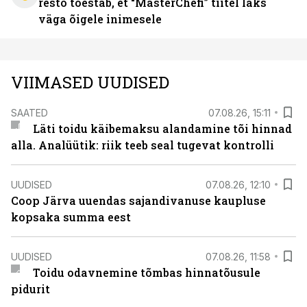
resto tõestab, et “MasterChefi” tiitel läks
väga õigele inimesele
VIIMASED UUDISED
SAATED
07.08.26, 15:11
Läti toidu käibemaksu alandamine tõi hinnad
alla. Analüütik: riik teeb seal tugevat kontrolli
UUDISED
07.08.26, 12:10
Coop Järva uuendas sajandivanuse kaupluse
kopsaka summa eest
UUDISED
07.08.26, 11:58
Toidu odavnemine tõmbas hinnatõusule
pidurit