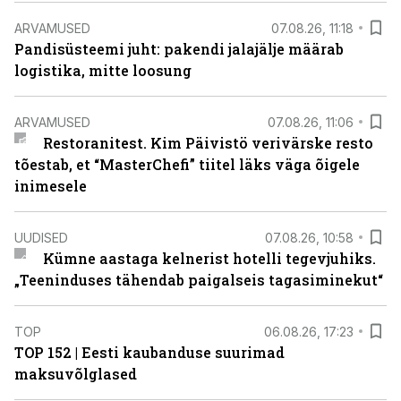
ARVAMUSED
07.08.26, 11:18
Pandisüsteemi juht: pakendi jalajälje määrab
logistika, mitte loosung
ARVAMUSED
07.08.26, 11:06
Restoranitest. Kim Päivistö verivärske resto
tõestab, et “MasterChefi” tiitel läks väga õigele
inimesele
UUDISED
07.08.26, 10:58
Kümne aastaga kelnerist hotelli tegevjuhiks.
„Teeninduses tähendab paigalseis tagasiminekut“
TOP
06.08.26, 17:23
TOP 152 | Eesti kaubanduse suurimad
maksuvõlglased