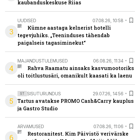
kaubanduskeskuse Riias
UUDISED
07.08.26, 10:58
Kümne aastaga kelnerist hotelli
3
tegevjuhiks. „Teeninduses tähendab
paigalseis tagasiminekut“
MAJANDUSTULEMUSED
06.08.26, 11:34
4
Rahva Raamatu ainsaks kasvumootoriks
oli toitlustusäri, omanikult kaasati ka laenu
SISUTURUNDUS
29.07.26, 14:56
ST
5
Tartus avatakse PROMO Cash&Carry kauplus
ja Gastro Studio
ARVAMUSED
07.08.26, 11:06
Restoranitest. Kim Päivistö verivärske
6