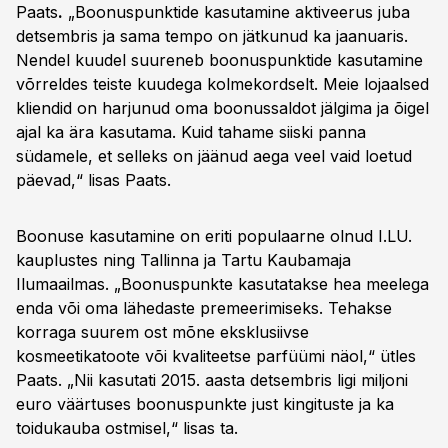
Paats
.
„Boonuspunktide kasutamine aktiveerus juba
detsembris ja sama tempo on jätkunud ka jaanuaris.
Nendel kuudel suureneb boonuspunktide kasutamine
võrreldes teiste kuudega kolmekordselt. Meie lojaalsed
kliendid on harjunud oma boonussaldot jälgima ja õigel
ajal ka ära kasutama. Kuid tahame siiski panna
südamele, et selleks on jäänud aega veel vaid loetud
päevad,“ lisas Paats.
Boonuse kasutamine on eriti populaarne olnud I.LU.
kauplustes ning Tallinna ja Tartu Kaubamaja
Ilumaailmas. „Boonuspunkte kasutatakse hea meelega
enda või oma lähedaste premeerimiseks. Tehakse
korraga suurem ost mõne eksklusiivse
kosmeetikatoote või kvaliteetse parfüümi näol,“ ütles
Paats. „Nii kasutati 2015. aasta detsembris ligi miljoni
euro väärtuses boonuspunkte just kingituste ja ka
toidukauba ostmisel,“ lisas ta.