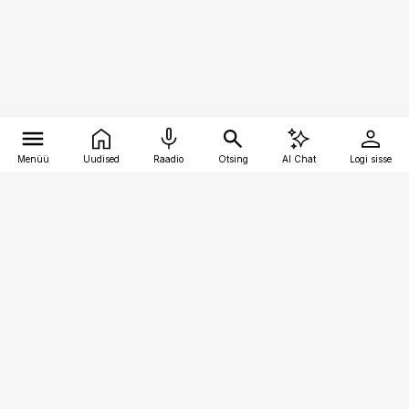
Menüü
Uudised
Raadio
Otsing
AI Chat
Logi sisse
Vana-Lõuna 39/1, 19094 Tallinn
(+372) 667 0111
kaubandus@kaubandus.ee
Telli
Reklaam
Firmast