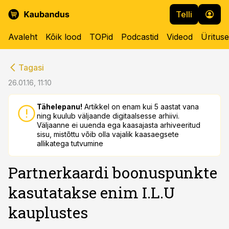
Telli
Avaleht
Kõik lood
TOPid
Podcastid
Videod
Üritus
cebook
cebook
Tagasi
Twitter)
Twitter)
26.01.16, 11:10
kedIn
kedIn
Tähelepanu!
Artikkel on enam kui 5 aastat vana
ning kuulub väljaande digitaalsesse arhiivi.
ail
ail
Väljaanne ei uuenda ega kaasajasta arhiveeritud
sisu, mistõttu võib olla vajalik kaasaegsete
k
k
allikatega tutvumine
Partnerkaardi boonuspunkte
kasutatakse enim I.L.U
kauplustes