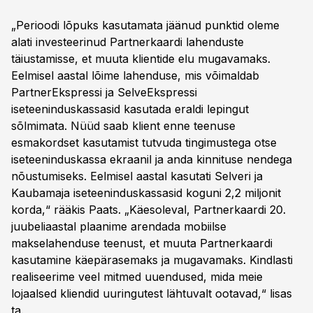
„Perioodi lõpuks kasutamata jäänud punktid oleme
alati investeerinud Partnerkaardi lahenduste
täiustamisse, et muuta klientide elu mugavamaks.
Eelmisel aastal lõime lahenduse, mis võimaldab
PartnerEkspressi ja SelveEkspressi
iseteeninduskassasid kasutada eraldi lepingut
sõlmimata. Nüüd saab klient enne teenuse
esmakordset kasutamist tutvuda tingimustega otse
iseteeninduskassa ekraanil ja anda kinnituse nendega
nõustumiseks. Eelmisel aastal kasutati Selveri ja
Kaubamaja iseteeninduskassasid koguni 2,2 miljonit
korda,“ rääkis Paats. „Käesoleval, Partnerkaardi 20.
juubeliaastal plaanime arendada mobiilse
makselahenduse teenust, et muuta Partnerkaardi
kasutamine käepärasemaks ja mugavamaks. Kindlasti
realiseerime veel mitmed uuendused, mida meie
lojaalsed kliendid uuringutest lähtuvalt ootavad,“ lisas
ta.