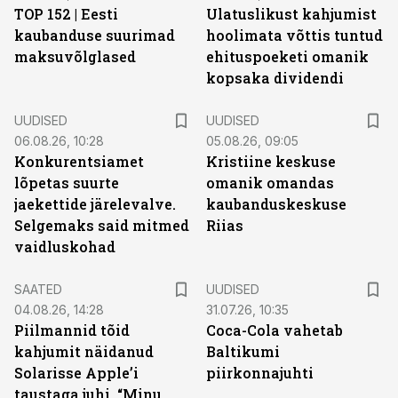
TOP 152 | Eesti
Ulatuslikust kahjumist
kaubanduse suurimad
hoolimata võttis tuntud
maksuvõlglased
ehituspoeketi omanik
kopsaka dividendi
UUDISED
UUDISED
06.08.26, 10:28
05.08.26, 09:05
Konkurentsiamet
Kristiine keskuse
lõpetas suurte
omanik omandas
jaekettide järelevalve.
kaubanduskeskuse
Selgemaks said mitmed
Riias
vaidluskohad
SAATED
UUDISED
04.08.26, 14:28
31.07.26, 10:35
Piilmannid tõid
Coca-Cola vahetab
kahjumit näidanud
Baltikumi
Solarisse Apple’i
piirkonnajuhti
taustaga juhi. “Minu