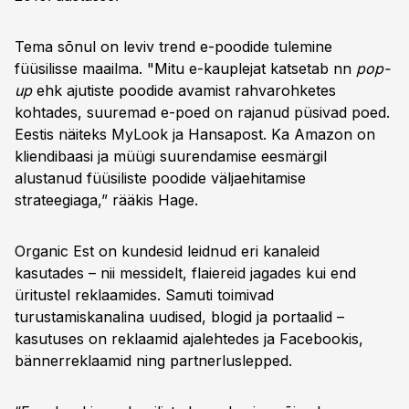
Tema sõnul on leviv trend e-poodide tulemine
füüsilisse maailma. "Mitu e-kauplejat katsetab nn
pop-
up
ehk ajutiste poodide avamist rahvarohketes
kohtades, suuremad e-poed on rajanud püsivad poed.
Eestis näiteks MyLook ja Hansapost. Ka Amazon on
kliendibaasi ja müügi suurendamise eesmärgil
alustanud füüsiliste poodide väljaehitamise
strateegiaga,” rääkis Hage.
Organic Est on kundesid leidnud eri kanaleid
kasutades – nii messidelt, flaiereid jagades kui end
üritustel reklaamides. Samuti toimivad
turustamiskanalina uudised, blogid ja portaalid –
kasutuses on reklaamid ajalehtedes ja Facebookis,
bännerreklaamid ning partnerluslepped.