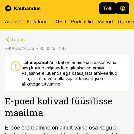
Telli
Avaleht
Kõik lood
TOPid
Podcastid
Videod
Üritus
cebook
cebook
Tagasi
Twitter)
Twitter)
E-KAUBANDUS
30.05.16, 11:43
kedIn
kedIn
Tähelepanu!
Artikkel on enam kui 5 aastat vana
ning kuulub väljaande digitaalsesse arhiivi.
ail
ail
Väljaanne ei uuenda ega kaasajasta arhiveeritud
sisu, mistõttu võib olla vajalik kaasaegsete
k
k
allikatega tutvumine
E-poed kolivad füüsilisse
maailma
E-poe arendamine on ainult väike osa kogu e-