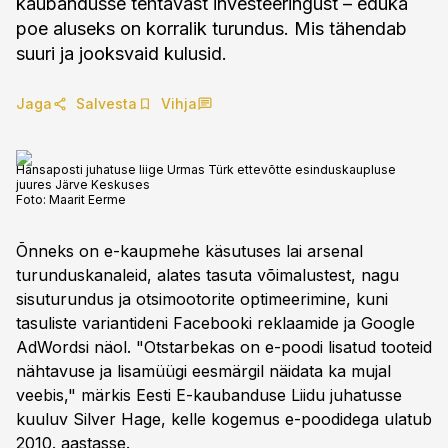
kaubandusse tehtavast investeeringust – eduka
poe aluseks on korralik turundus. Mis tähendab
suuri ja jooksvaid kulusid.
Jaga
Salvesta
Vihja
Hansaposti juhatuse liige Urmas Türk ettevõtte esinduskaupluse
juures Järve Keskuses
Foto:
Maarit Eerme
Õnneks on e-kaupmehe käsutuses lai arsenal
turunduskanaleid, alates tasuta võimalustest, nagu
sisuturundus ja otsimootorite optimeerimine, kuni
tasuliste variantideni Facebooki reklaamide ja Google
AdWordsi näol. "Otstarbekas on e-poodi lisatud tooteid
nähtavuse ja lisamüügi eesmärgil näidata ka mujal
veebis," märkis Eesti E-kaubanduse Liidu juhatusse
kuuluv Silver Hage, kelle kogemus e-poodidega ulatub
2010. aastasse.