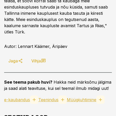
teada, et soovi korral saab ta kaubaga meie
esinduskaupluses tutvuda ja nõu küsida, samuti saab
Tallinna inimene kauplusest kauba tasuta ja kiiresti
kätte. Meie esinduskauplus on tegutsenud aasta,
kaalume sarnaste kaupluste avamist Tartus ja Riias,"
ütles Türk.
Autor: Lennart Käämer, Äripäev
Jaga
Vihja
See teema pakub huvi?
Hakka neid märksõnu jälgima
ja saad alati teavituse, kui sel teemal ilmub midagi uut!
e-kaubandus
Teenindus
Müügijuhtimine