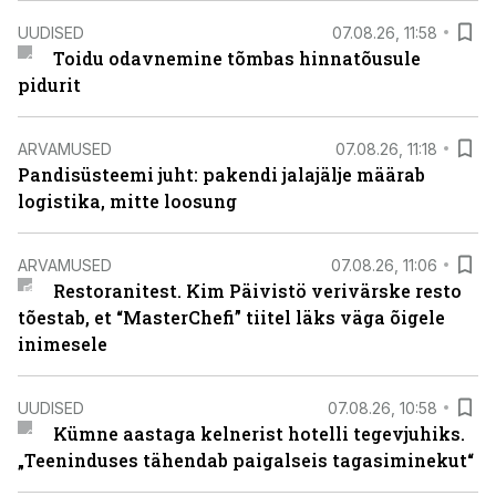
UUDISED
07.08.26, 11:58
Toidu odavnemine tõmbas hinnatõusule
pidurit
ARVAMUSED
07.08.26, 11:18
Pandisüsteemi juht: pakendi jalajälje määrab
logistika, mitte loosung
ARVAMUSED
07.08.26, 11:06
Restoranitest. Kim Päivistö verivärske resto
tõestab, et “MasterChefi” tiitel läks väga õigele
inimesele
UUDISED
07.08.26, 10:58
Kümne aastaga kelnerist hotelli tegevjuhiks.
„Teeninduses tähendab paigalseis tagasiminekut“