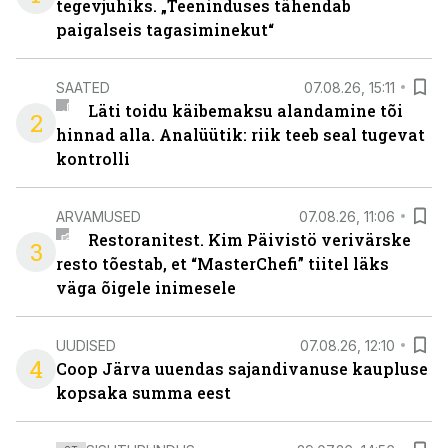
tegevjuhiks. „Teeninduses tähendab
paigalseis tagasiminekut“
SAATED
07.08.26, 15:11
Läti toidu käibemaksu alandamine tõi
2
hinnad alla. Analüütik: riik teeb seal tugevat
kontrolli
ARVAMUSED
07.08.26, 11:06
Restoranitest. Kim Päivistö verivärske
3
resto tõestab, et “MasterChefi” tiitel läks
väga õigele inimesele
UUDISED
07.08.26, 12:10
4
Coop Järva uuendas sajandivanuse kaupluse
kopsaka summa eest