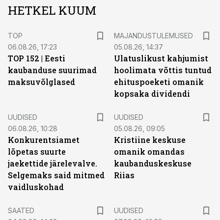
HETKEL KUUM
TOP
MAJANDUSTULEMUSED
06.08.26, 17:23
05.08.26, 14:37
TOP 152 | Eesti
Ulatuslikust kahjumist
kaubanduse suurimad
hoolimata võttis tuntud
maksuvõlglased
ehituspoeketi omanik
kopsaka dividendi
UUDISED
UUDISED
06.08.26, 10:28
05.08.26, 09:05
Konkurentsiamet
Kristiine keskuse
lõpetas suurte
omanik omandas
jaekettide järelevalve.
kaubanduskeskuse
Selgemaks said mitmed
Riias
vaidluskohad
SAATED
UUDISED