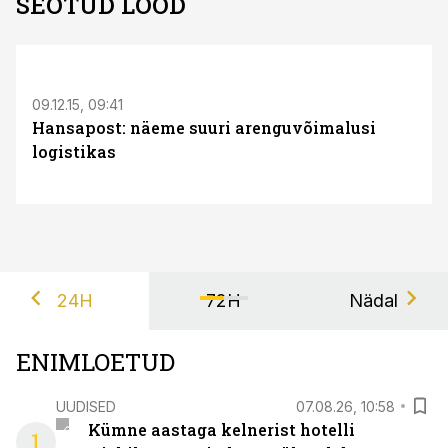
SEOTUD LOOD
09.12.15, 09:41
Hansapost: näeme suuri arenguvõimalusi
logistikas
24H
72H
Nädal
ENIMLOETUD
UUDISED
07.08.26, 10:58
Kümne aastaga kelnerist hotelli
1