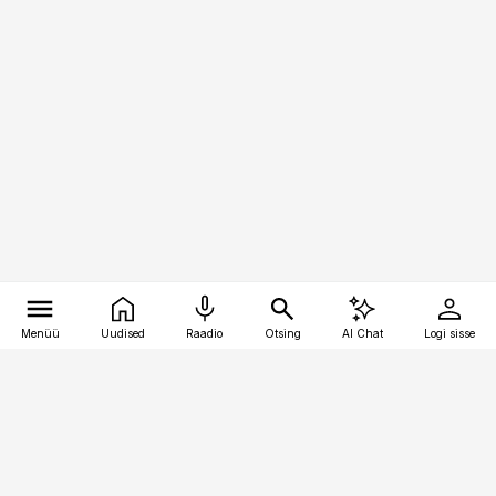
Menüü
Uudised
Raadio
Otsing
AI Chat
Logi sisse
Vana-Lõuna 39/1, 19094 Tallinn
(+372) 667 0111