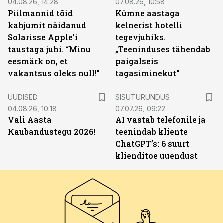
04.08.26, 14:28
07.08.26, 10:58
Piilmannid tõid
Kümne aastaga
kahjumit näidanud
kelnerist hotelli
Solarisse Apple’i
tegevjuhiks.
taustaga juhi. “Minu
„Teeninduses tähendab
eesmärk on, et
paigalseis
vakantsus oleks null!”
tagasiminekut“
ST
UUDISED
SISUTURUNDUS
04.08.26, 10:18
07.07.26, 09:22
Vali Aasta
AI vastab telefonile ja
Kaubandustegu 2026!
teenindab kliente
ChatGPT’s: 6 suurt
klienditoe uuendust