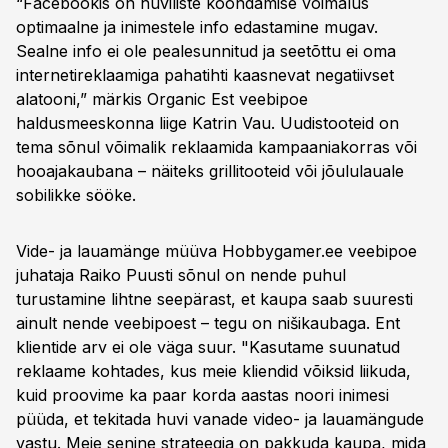
“Facebookis on huviliste koondamise võimalus
optimaalne ja inimestele info edastamine mugav.
Sealne info ei ole pealesunnitud ja seetõttu ei oma
internetireklaamiga pahatihti kaasnevat negatiivset
alatooni,” märkis Organic Est veebipoe
haldusmeeskonna liige Katrin Vau. Uudistooteid on
tema sõnul võimalik reklaamida kampaaniakorras või
hooajakaubana – näiteks grillitooteid või jõululauale
sobilikke sööke.
Vide- ja lauamänge müüva Hobbygamer.ee veebipoe
juhataja Raiko Puusti sõnul on nende puhul
turustamine lihtne seepärast, et kaupa saab suuresti
ainult nende veebipoest – tegu on nišikaubaga. Ent
klientide arv ei ole väga suur. "Kasutame suunatud
reklaame kohtades, kus meie kliendid võiksid liikuda,
kuid proovime ka paar korda aastas noori inimesi
püüda, et tekitada huvi vanade video- ja lauamängude
vastu. Meie senine strateegia on pakkuda kaupa, mida