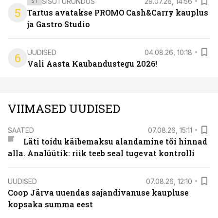
SISUTURUNDUS
29.07.26, 14:56
ST
5
Tartus avatakse PROMO Cash&Carry kauplus
ja Gastro Studio
UUDISED
04.08.26, 10:18
6
Vali Aasta Kaubandustegu 2026!
VIIMASED UUDISED
SAATED
07.08.26, 15:11
Läti toidu käibemaksu alandamine tõi hinnad
alla. Analüütik: riik teeb seal tugevat kontrolli
UUDISED
07.08.26, 12:10
Coop Järva uuendas sajandivanuse kaupluse
kopsaka summa eest