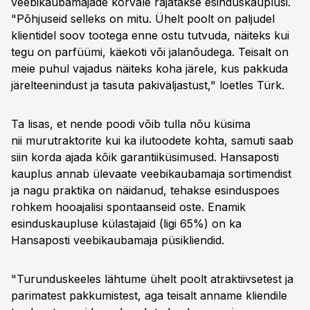
veebikaubamajade kõrvale rajatakse esinduskauplusi.
"Põhjuseid selleks on mitu. Ühelt poolt on paljudel
klientidel soov tootega enne ostu tutvuda, näiteks kui
tegu on parfüümi, käekoti või jalanõudega. Teisalt on
meie puhul vajadus näiteks koha järele, kus pakkuda
järelteenindust ja tasuta pakiväljastust," loetles Türk.
Ta lisas, et nende poodi võib tulla nõu küsima
nii murutraktorite kui ka ilutoodete kohta, samuti saab
siin korda ajada kõik garantiiküsimused. Hansaposti
kauplus annab ülevaate veebikaubamaja sortimendist
ja nagu praktika on näidanud, tehakse esinduspoes
rohkem hooajalisi spontaanseid oste. Enamik
esinduskaupluse külastajaid (ligi 65%) on ka
Hansaposti veebikaubamaja püsikliendid.
"Turunduskeeles lähtume ühelt poolt atraktiivsetest ja
parimatest pakkumistest, aga teisalt anname kliendile