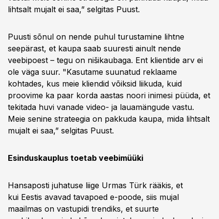
lihtsalt mujalt ei saa,” selgitas Puust.
Puusti sõnul on nende puhul turustamine lihtne
seepärast, et kaupa saab suuresti ainult nende
veebipoest – tegu on nišikaubaga. Ent klientide arv ei
ole väga suur. "Kasutame suunatud reklaame
kohtades, kus meie kliendid võiksid liikuda, kuid
proovime ka paar korda aastas noori inimesi püüda, et
tekitada huvi vanade video- ja lauamängude vastu.
Meie senine strateegia on pakkuda kaupa, mida lihtsalt
mujalt ei saa,” selgitas Puust.
Esinduskauplus toetab veebimüüki
Hansaposti juhatuse liige Urmas Türk rääkis, et
kui Eestis avavad tavapoed e-poode, siis mujal
maailmas on vastupidi trendiks, et suurte