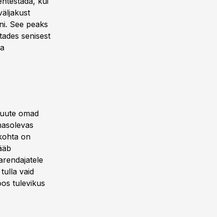
htestada, kui
äljakust
ni. See peaks
itades senisest
na
g uute omad
masolevas
kohta on
ääb
arendajatele
tulla vaid
os tulevikus