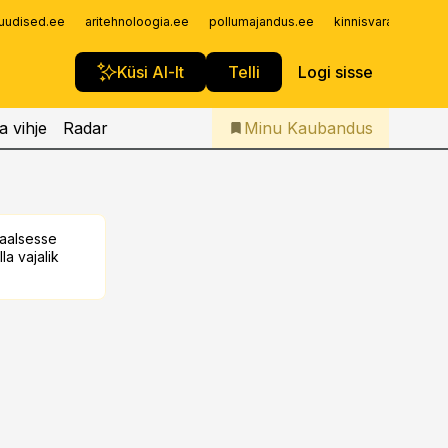
Iseteenindus
uudised.ee
aritehnoloogia.ee
pollumajandus.ee
kinnisvarauudised.
Telli Kaubandus
Küsi AI-lt
Telli
Logi sisse
a vihje
Radar
Minu Kaubandus
taalsesse
la vajalik