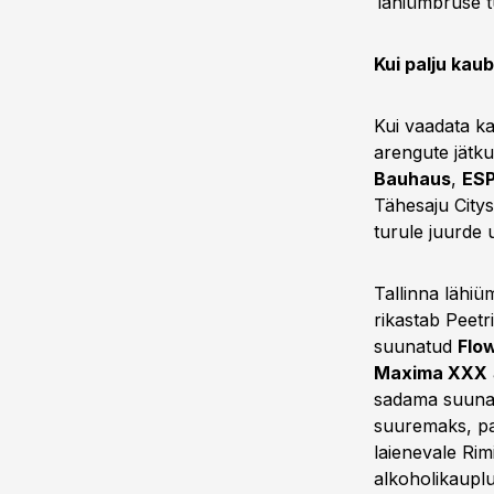
lähiümbruse 
Kui palju kau
Kui vaadata ka
arengute jätk
Bauhaus
,
ES
Tähesaju City
turule juurde
Tallinna lähi
rikastab Peetr
suunatud
Flo
Maxima XXX
sadama suunal
suuremaks, pa
laienevale Rim
alkoholikauplu