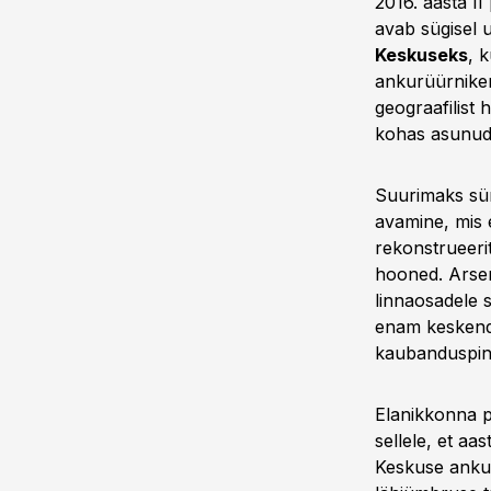
2016. aasta II
avab sügisel 
Keskuseks
, 
ankurüürniken
geograafilist 
kohas asunud 
Suurimaks sü
avamine, mis 
rekonstrueerit
hooned. Arsen
linnaosadele 
enam keskendu
kaubanduspin
Elanikkonna p
sellele, et a
Keskuse ankur