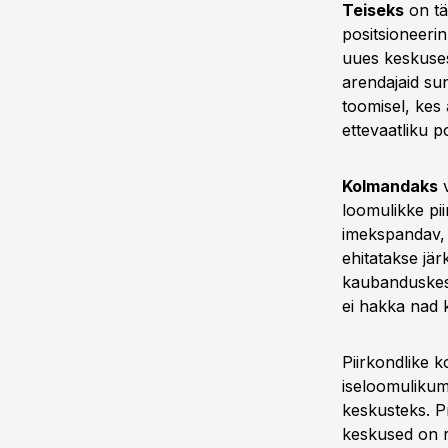
Teiseks
on tä
positsioneeri
uues keskuse
arendajaid su
toomisel, kes 
ettevaatliku po
Kolmandaks
v
loomulikke pii
imekspandav, 
ehitatakse jär
kaubanduskesk
ei hakka nad 
Piirkondlike 
iseloomulikum
keskusteks. Pr
keskused on r