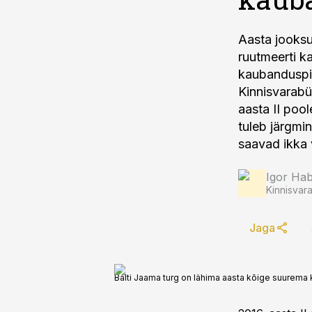
Aasta jooksu
ruutmeerti k
kaubanduspin
Kinnisvarabü
aasta II poo
tuleb järgmi
saavad ikka 
Igor Hab
Kinnisvar
Jaga
Balti Jaama turg on lähima aasta kõige suurem