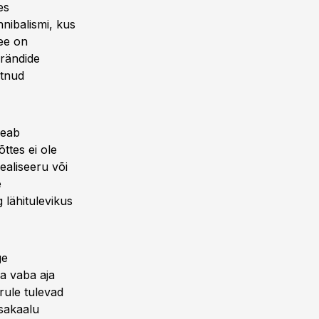
es
nibalismi, kus
ee on
rändide
õtnud
seab
ttes ei ole
ealiseeru või
e
lähitulevikus
ge
a vaba aja
rule tulevad
osakaalu