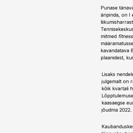
Punase tänava
äripinda, on 
liikumisharras
Tennisekeskuse
mitmed
fitness
määramatusse t
kavandatava B
plaanidest, ku
Lisaks nendel
julgemalt on 
kõik kvartali
Lõpptulemusen
kaasaegse eur
jõudma 2022. –
Kaubanduskes