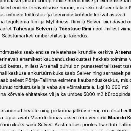
 poolaasta jätkub kodupoodide arendamise ja laienemise tähe a
uksed endine linnavalitsuse hoone, mis rekonstrueeritakse
P
kus mitmete toitlustus- ja teeninduskohtade kõrval asuvad
a tegutsema Rimi ja MyFitness. Rimi ja Selver laiendavad 
haaret
Tähesaju Selveri
ja
Tööstuse Rimi
näol, millest vii
Säästumarketi ümberehitus ja laiendus.
ndmuseks saab endise relvatehase krundile kerkiva
Arsena
erinevalt enamikest kaubanduskeskustest hakkab toimima 
ud kestas, millest Arsenali puhul on punastest tellistest ts
ali keskuse ankurüürnikuks saab Selver ning sarnaselt palj
saab sellest Põhja-Tallinna esimene kaubanduskeskus, mis 
nud toitlustusele ja vaba aja võimalustele. Ligi 10 000 m2
na kõrvale ehitatakse välja ka umbes 5000 m2 büroopinda
aranenud heaolu ning piirkonna jätkuv areng on olnud eel
asta lõpus avab Maardu linnas uksed renoveeritud
Maardu K
üürnikuks saab Selver. Aasta teises pooles lisandub Tallinn