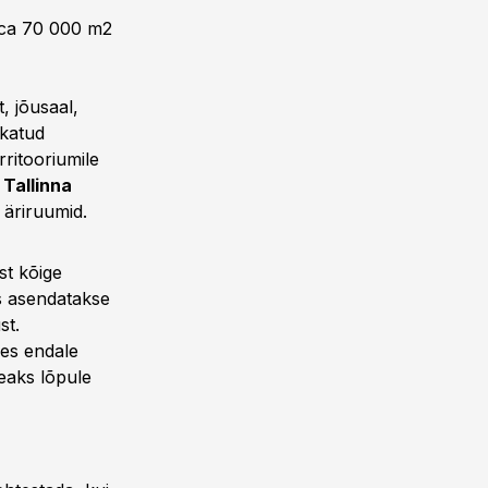
ca 70 000 m2
, jõusaal,
katud
ritooriumile
 Tallinna
 äriruumid.
st kõige
s asendatakse
st.
es endale
eaks lõpule