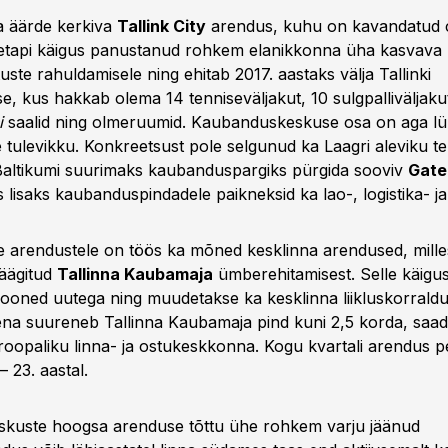
 äärde kerkiva
Tallink City
arendus, kuhu on kavandatud 
I etapi käigus panustanud rohkem elanikkonna üha kasvava
tuste rahuldamisele ning ehitab 2017. aastaks välja Tallinki
, kus hakkab olema 14 tenniseväljakut, 10 sulgpalliväljakut
i
saalid ning olmeruumid. Kaubanduskeskuse osa on aga lü
ulevikku. Konkreetsust pole selgunud ka Laagri aleviku ter
altikumi suurimaks kaubanduspargiks pürgida sooviv
Gate
s lisaks kaubanduspindadele paikneksid ka lao-, logistika- ja
e arendustele on töös ka mõned kesklinna arendused, mille
räägitud
Tallinna Kaubamaja
ümberehitamisest. Selle käigu
 hooned uutega ning muudetakse ka kesklinna liikluskorraldu
a suureneb Tallinna Kaubamaja pind kuni 2,5 korda, saad
oopaliku linna- ja ostukeskkonna. Kogu kvartali arendus p
 23. aastal.
kuste hoogsa arenduse tõttu ühe rohkem varju jäänud