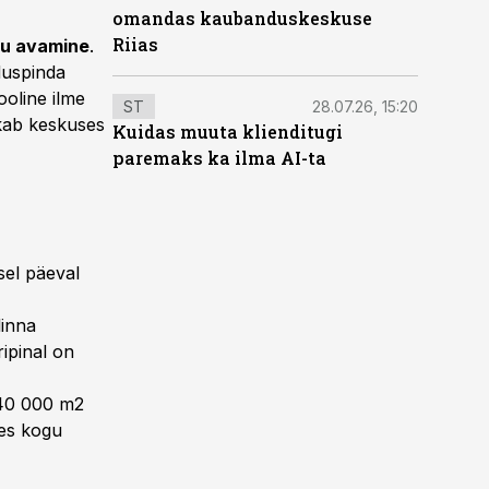
omandas kaubanduskeskuse
Riias
ru avamine
.
duspinda
ooline ilme
ST
28.07.26, 15:20
kkab keskuses
Kuidas muuta klienditugi
paremaks ka ilma AI-ta
sel päeval
linna
ipinal on
 40 000 m2
tes kogu