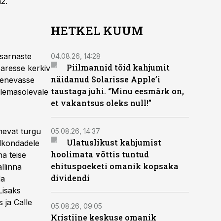
2.
HETKEL KUUM
 sarnaste
04.08.26, 14:28
Piilmannid tõid kahjumit
aresse kerkiv
näidanud Solarisse Apple’i
arenevasse
taustaga juhi. “Minu eesmärk on,
lemasolevale
et vakantsus oleks null!”
nevat turgu
05.08.26, 14:37
Ulatuslikust kahjumist
ldkondadele
hoolimata võttis tuntud
na teise
ehituspoeketi omanik kopsaka
allinna
dividendi
da
Lisaks
 ja Calle
05.08.26, 09:05
Kristiine keskuse omanik