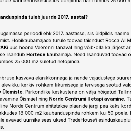
turule kaubanduskeskustes üüripinna näol umbes 25 000 m
banduspinda tuleb juurde 2017. aastal?
ugemasse perioodi ehk 2017. aastasse, siis üldpildis näeme
umist. Hobikaubamajade turule toovad täiendust Rocca Al M
PAK
i uus hoone Veerenni tänaval ning võib-olla ka järjest 
sse lisandub
Hortese
kaubamaja. Need lisanduvad toovad o
 umbes 25 000 m2 suletud netopinda.
ümbruse kasvava elanikkonnaga ja nende vajadustega suure
i alevikku kerkiv rohkem liikumisega ja tervisega seotud va
w Ülemiste
. Piirkondlike keskustena on välja hõigatud Tallin
avamine Õismäel ning
Norde Centrumi II etapi avamine
. T
ine Norde Centrum ehitatakse plaanide järgi pea kaks kor
kkudes 18 000 m2 kaubanduspinda rohkem kui 50 poele. 
ile avavad üürnike seas uksed TradeHouse’i esinduskauplus
s.