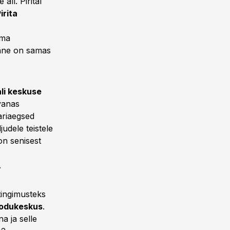
ll. Pirital
irita
oma
mane on samas
li keskuse
vanas
aariaegsed
udele teistele
on senisest
.
tingimusteks
odukeskus
.
a ja selle