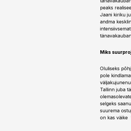
tänavakauband
peaks realis
Jaani kiriku 
andma kesklinn
intensiivsemat
tänavakauban
Miks suurpro
Oluliseks põh
pole kindlama
väljakujunen
Tallinn juba 
olemasolevate
selgeks saanu
suurema ostuj
on kas väike