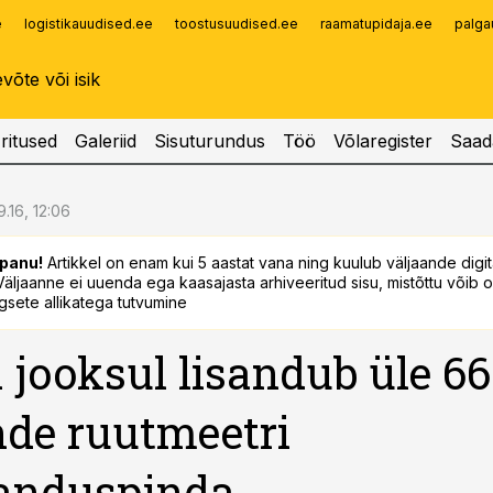
e
logistikauudised.ee
toostusuudised.ee
raamatupidaja.ee
palga
Infopank
Radar
ritused
Galeriid
Sisuturundus
Töö
Võlaregister
Saad
.16, 12:06
panu!
Artikkel on enam kui 5 aastat vana ning kuulub väljaande digi
. Väljaanne ei uuenda ega kaasajasta arhiveeritud sisu, mistõttu võib ol
sete allikatega tutvumine
 jooksul lisandub üle 66
de ruutmeetri
anduspinda