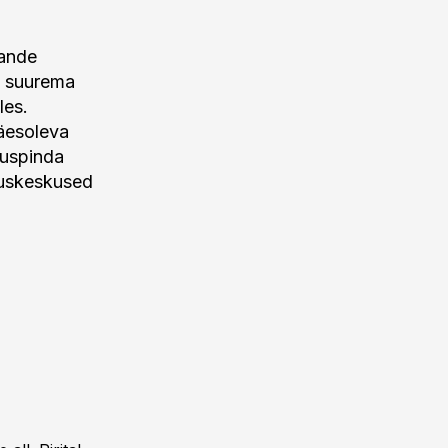
hande
e suurema
les.
käesoleva
duspinda
duskeskused