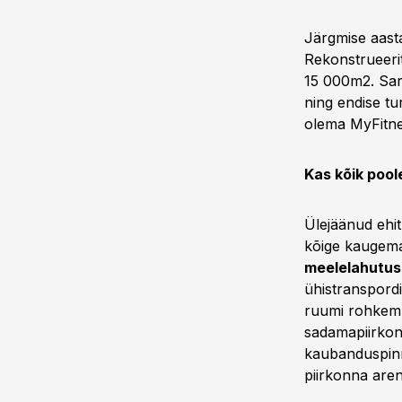
Järgmise aas
Rekonstrueeri
15 000m2. Sarna
ning endise tu
olema MyFitnes
Kas kõik poo
Ülejäänud ehit
kõige kaugema
meelelahutu
ühistranspord
ruumi rohkem 
sadamapiirkon
kaubanduspinn
piirkonna are