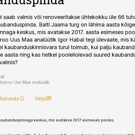
l saab valmis või renoveeritakse ühtekokku üle 66 tu
aubanduspinda. Balti Jaama turg on lähima aasta kõig
naga keskus, mis avatakse 2017. aasta esimeses poo
roo Uus Maa analüütik Igor Habal tegi ülevaate, mis 
lel kaubanduskinnisvara turul toimub, kui palju kauban
ne aasta ning kas hetkel pooleliolevad suured kauban
valmis?
al
abüroo Uus Maa analüütik
Salvesta
Vihja
a kaubanduspinnaga keskus, mis avatakse 2017 esimeses pooles.