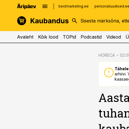
bestmarketing.ee
personaliuudised.e
kinnisvarauudised.ee
imelineajalugu.ee
logistikauudised.ee
imelineteadus.ee
Avaleht
Kõik lood
TOPid
Podcastid
Videod
Ü
cebook
cebook
HORECA
02.09
Twitter)
Twitter)
Tähele
kedIn
kedIn
arhiivi
kaasaeg
ail
ail
Aasta
k
k
tuhan
kaub