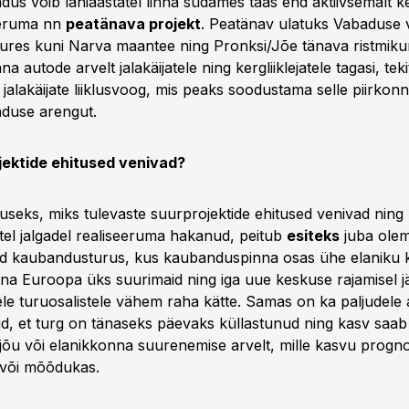
us võib lähiaastatel linna südames taas end aktiivsemalt ke
eeruma nn
peatänava projekt
. Peatänav ulatuks Vabaduse v
juures kuni Narva maantee ning Pronksi/Jõe tänava ristmiku
a autode arvelt jalakäijatele ning kergliiklejatele tagasi, tek
 jalakäijate liiklusvoog, mis peaks soodustama selle piirkon
duse arengut.
jektide ehitused venivad?
juseks, miks tulevaste suurprojektide ehitused venivad nin
tel jalgadel realiseeruma hakanud, peitub
esiteks
juba ole
ud kaubandusturus, kus kaubanduspinna osas ühe elaniku 
täna Euroopa üks suurimaid ning iga uue keskuse rajamisel j
le turuosalistele vähem raha kätte. Samas on ka paljudele 
d, et turg on tänaseks päevaks küllastunud ning kasv saab 
õu või elanikkonna suurenemise arvelt, mille kasvu progno
 või mõõdukas.