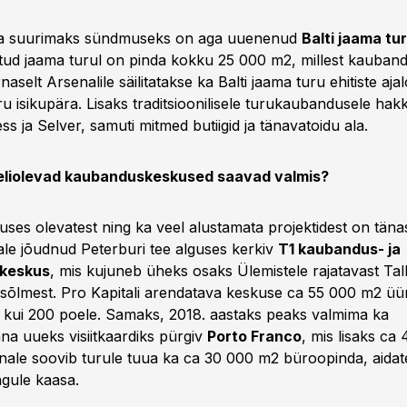
ta suurimaks sündmuseks on aga uuenenud
Balti jaama tu
tud jaama turul on pinda kokku 25 000 m2, millest kauban
selt Arsenalile säilitatakse ka Balti jaama turu ehitiste ajal
ru isikupära. Lisaks traditsioonilisele turukaubandusele ha
s ja Selver, samuti mitmed butiigid ja tänavatoidu ala.
leliolevad kaubanduskeskused saavad valmis?
uses olevatest ning ka veel alustamata projektidest on täna
le jõudnud Peterburi tee alguses kerkiv
T1 kaubandus- ja
skeskus
, mis kujuneb üheks osaks Ülemistele rajatavast Tal
isõlmest. Pro Kapitali arendatava keskuse ca 55 000 m2 üür
kui 200 poele. Samaks, 2018. aastaks peaks valmima ka
na uueks visiitkaardiks pürgiv
Porto Franco
, mis lisaks ca
ale soovib turule tuua ka ca 30 000 m2 büroopinda, aida
ngule kaasa.